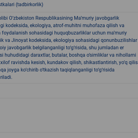
tkalari (tadbirkorlik)
libi O‘zbekiston Respublikasining Ma’muriy javobgarlik
dagi kodeksida, ekologiya, atrof-muhitni muhofaza qilish va
n foydalanish sohasidagi huquqbuzarliklar uchun ma’muriy
ik va Jinoyat kodeksida, ekologiya sohasidagi qonunbuzilishlar
oiy javobgarlik belgilanganligi to‘g‘risida, shu jumladan er
i huhudidagi daraxtlar, butalar, boshqa o‘simliklar va nihollarni
ilof ravishda kesish, kundakov qilish, shikastlantirish, yo‘q qili
qa joyga ko‘chirib o‘tkazish taqiqlanganligi to‘g‘risida
riladi.