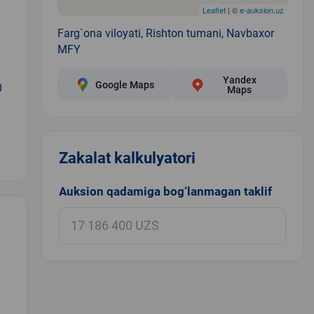
Leaflet
| ©
e-auksion.uz
Farg`ona viloyati, Rishton tumani, Navbaxor
MFY
Yandex
Google Maps
0
Maps
Zakalat kalkulyatori
Auksion qadamiga bog‘lanmagan taklif
.