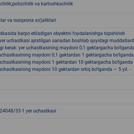
hilik,polizchilik va kartoshkachilik
lar va issiqxona xo‘jaliklari
tkasida barpo etiladigan obyektni foydalanishga topshirish
yer uchastkasi ajratilgan sanadan boshlab quyidagi muddatlar
gi kerak: yer uchastkasining maydoni 0,1 gektargacha bo‘lgand
r uchastkasining maydoni 0,1 gektardan 1 gektargacha bo‘lgand
r uchastkasining maydoni 1 gektardan 10 gektargacha bo‘lganda
r uchastkasining maydoni 10 gektardan ortiq bo‘lganda — 5 yil. -
4048/33-1 yer uchastkasi