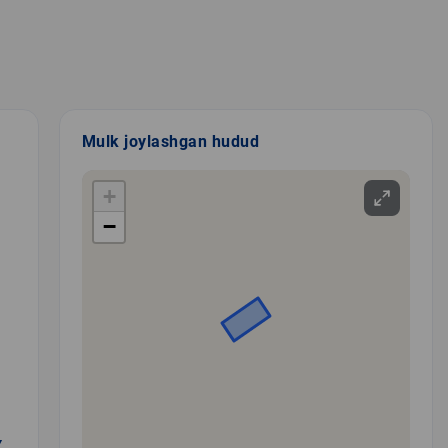
Mulk joylashgan hudud
+
−
Y