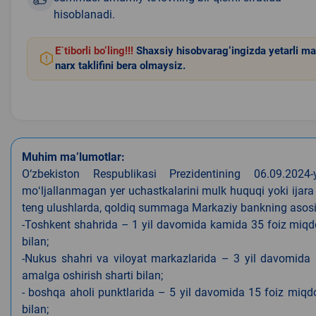
hisoblanadi.
E`tiborli bo‘ling!!!
Shaxsiy hisobvarag‘ingizda yetarli ma
narx taklifini bera olmaysiz.
Muhim ma’lumotlar:
O‘zbekiston Respublikasi Prezidentining 06.09.202
moʻljallanmagan yer uchastkalarini mulk huquqi yoki ijara
teng ulushlarda, qoldiq summaga Markaziy bankning asosiy s
-Toshkent shahrida – 1 yil davomida kamida 35 foiz miqdor
bilan;
-Nukus shahri va viloyat markazlarida – 3 yil davomida 
amalga oshirish sharti bilan;
- boshqa aholi punktlarida – 5 yil davomida 15 foiz miqdo
bilan;