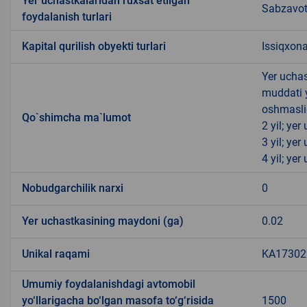
Yer uchastkalaridan ruxsat etilgan
Sabzavotc
foydalanish turlari
Kapital qurilish obyekti turlari
Issiqxona
Yer uchas
muddati 
oshmasli
Qo`shimcha ma`lumot
2 yil; ye
3 yil; ye
4 yil; ye
Nobudgarchilik narxi
0
Yer uchastkasining maydoni (ga)
0.02
Unikal raqami
KA173022
Umumiy foydalanishdagi avtomobil
yo‘llarigacha bo‘lgan masofa to‘g‘risida
1500