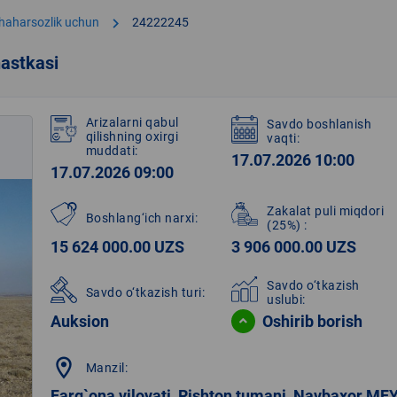
chevron_right
shaharsozlik uchun
24222245
astkasi
Arizalarni qabul
Savdo boshlanish
qilishning oxirgi
vaqti:
muddati:
17.07.2026 10:00
17.07.2026 09:00
Zakalat puli miqdori
Boshlang‘ich narxi:
(25%)
:
15 624 000.00 UZS
3 906 000.00 UZS
Savdo o‘tkazish
Savdo o‘tkazish turi:
uslubi:
Auksion
Oshirib borish
location_on
Manzil:
Farg`ona viloyati, Rishton tumani, Navbaxor MF