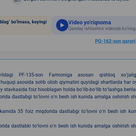
Video yo‘riqnoma
blag‘ bo‘lmasa, keyingi
Qanday ishlashini videoda ko‘ring
PQ-162-son qarori
4-yildagi PF-135-son Farmoniga asosan qishloq xoʻjalig
 huquqi asosida sotib olish qiymatini quyidagi shartlarda har 
tavkasida foiz hisoblagan holda boʻlib-boʻlib toʻlashga berila
ida dastlabgi toʻlovni oʻn besh ish kunida amalga oshirish sh
kamida 35 foiz miqdorida dastlabgi toʻlovni oʻn besh ish ku
rida dastlabki toʻlovni oʻn besh ish kunida amalga oshirish sh