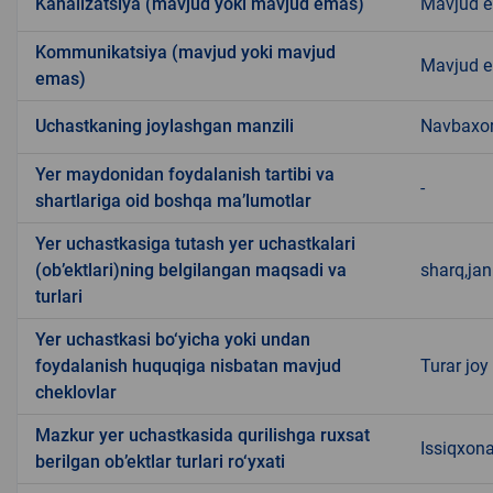
Kanalizatsiya (mavjud yoki mavjud emas)
Mavjud 
Kommunikatsiya (mavjud yoki mavjud
Mavjud 
emas)
Uchastkaning joylashgan manzili
Navbaxo
Yer maydonidan foydalanish tartibi va
-
shartlariga oid boshqa ma’lumotlar
Yer uchastkasiga tutash yer uchastkalari
(ob’ektlari)ning belgilangan maqsadi va
sharq,jan
turlari
Yer uchastkasi bo‘yicha yoki undan
foydalanish huquqiga nisbatan mavjud
Turar joy
cheklovlar
Mazkur yer uchastkasida qurilishga ruxsat
Issiqxon
berilgan ob’ektlar turlari ro‘yxati