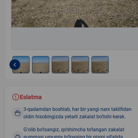
keyboard_arrow_left
Item
1
of
5
Eslatma
3-qadamdan boshlab, har bir yangi narx taklifidan
oldin hisobingizda yetarli zakalat bo‘lishi kerak.
G‘olib bo‘lsangiz, qo‘shimcha to‘langan zakalat
summasi umumiy to‘lovning bir qismi sifatida