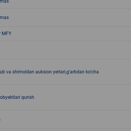
emas
emas
r MFY
ub va shimoldan auksion yerlari,g'arbdan ko'cha
 obyektlari qurish
a