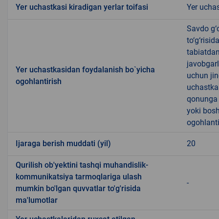
Yer uchastkasi kiradigan yerlar toifasi
Yer uchas
Savdo g‘o
to‘g‘risi
tabiatda
javobgarl
Yer uchastkasidan foydalanish bo`yicha
uchun jin
ogohlantirish
uchastkas
qonunga x
yoki bosh
ogohlanti
Ijaraga berish muddati (yil)
20
Qurilish ob'yektini tashqi muhandislik-
kommunikatsiya tarmoqlariga ulash
-
mumkin bo'lgan quvvatlar to'g'risida
ma'lumotlar