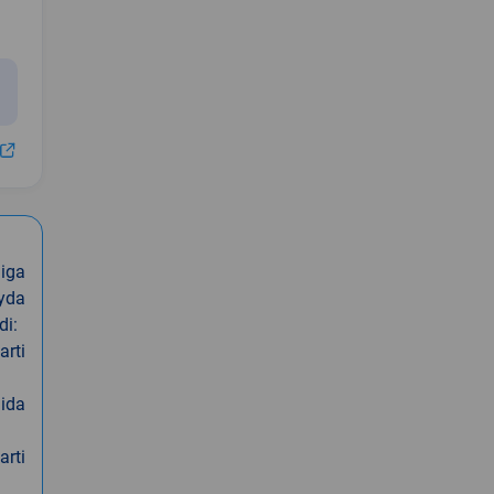
iga
oyda
di:
arti
nida
arti