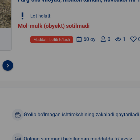
priority_high
Lot holati:
Mol-mulk (obyekt) sotilmadi
60 oy
0
remove_red_eye
1
Muddatli bo‘lib to‘lash
keyboard_arrow_right
G‘olib bo‘lmagan ishtirokchining zakaladi qaytariladi
Qolgan summani belgilangan muddatda to‘laysiz.