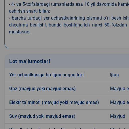
- 4- va 5-toifalardagi tumanlarda esa 10 yil davomida kami
oshirish sharti bilan;
- barcha turdagi yer uchastkalarining qiymati oʻn besh is
chegirma berilishi, bunda boshlangʻich narxi 50 foizdan o
mustasno.
Lot ma’lumotlari
Yer uchastkasiga bo`lgan huquq turi
Ijara
Gaz (mavjud yoki mavjud emas)
Mavjud 
Elektr ta`minoti (mavjud yoki mavjud emas)
Mavjud 
Suv (mavjud yoki mavjud emas)
Mavjud