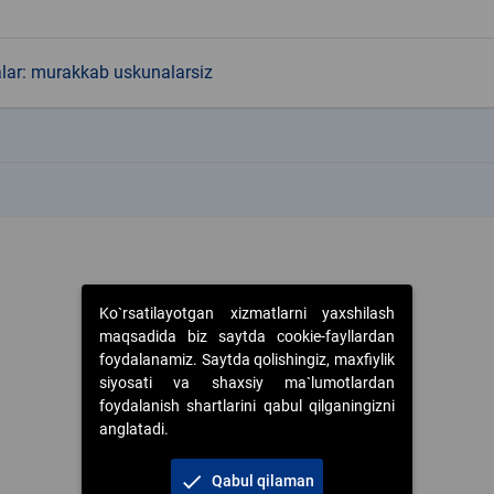
alar: murakkab uskunalarsiz
k
k
Ko`rsatilayotgan xizmatlarni yaxshilash
maqsadida biz saytda cookie-fayllardan
foydalanamiz. Saytda qolishingiz, maxfiylik
siyosati va shaxsiy ma`lumotlardan
foydalanish shartlarini qabul qilganingizni
anglatadi.
check
Qabul qilaman