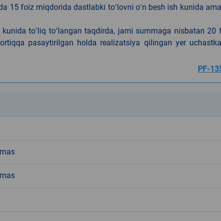
da 15 foiz miqdorida dastlabki toʻlovni oʻn besh ish kunida am
h kunida toʻliq toʻlangan taqdirda, jami summaga nisbatan 20 
rtiqqa pasaytirilgan holda realizatsiya qilingan yer uchastka
PF-13
k
emas
emas