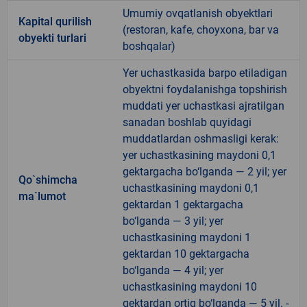
Umumiy ovqatlanish obyektlari
Kapital qurilish
(restoran, kafe, choyxona, bar va
obyekti turlari
boshqalar)
Yer uchastkasida barpo etiladigan
obyektni foydalanishga topshirish
muddati yer uchastkasi ajratilgan
sanadan boshlab quyidagi
muddatlardan oshmasligi kerak:
yer uchastkasining maydoni 0,1
gektargacha bo‘lganda — 2 yil; yer
Qo`shimcha
uchastkasining maydoni 0,1
ma`lumot
gektardan 1 gektargacha
bo‘lganda — 3 yil; yer
uchastkasining maydoni 1
gektardan 10 gektargacha
bo‘lganda — 4 yil; yer
uchastkasining maydoni 10
gektardan ortiq bo‘lganda — 5 yil. -