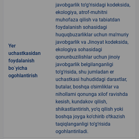
javobgarlik to‘g‘risidagi kodeksida,
ekologiya, atrof-muhitni
muhofaza qilish va tabiatdan
foydalanish sohasidagi
huquqbuzarliklar uchun ma’muriy
javobgarlik va Jinoyat kodeksida,
Yer
ekologiya sohasidagi
uchastkasidan
qonunbuzilishlar uchun jinoiy
foydalanish
javobgarlik belgilanganligi
bo`yicha
to‘g‘risida, shu jumladan er
ogohlantirish
uchastkasi huhudidagi daraxtlar,
butalar, boshqa o‘simliklar va
nihollarni qonunga xilof ravishda
kesish, kundakov qilish,
shikastlantirish, yo‘q qilish yoki
boshqa joyga ko‘chirib o‘tkazish
taqiqlanganligi to‘g‘risida
ogohlantiriladi.