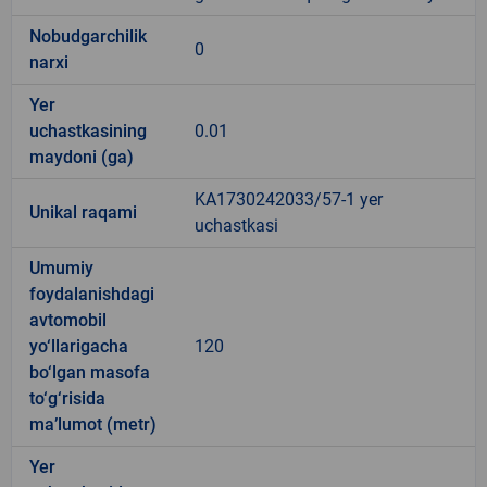
Nobudgarchilik
0
narxi
Yer
uchastkasining
0.01
maydoni (ga)
KA1730242033/57-1 yer
Unikal raqami
uchastkasi
Umumiy
foydalanishdagi
avtomobil
yo‘llarigacha
120
bo‘lgan masofa
to‘g‘risida
ma’lumot (metr)
Yer