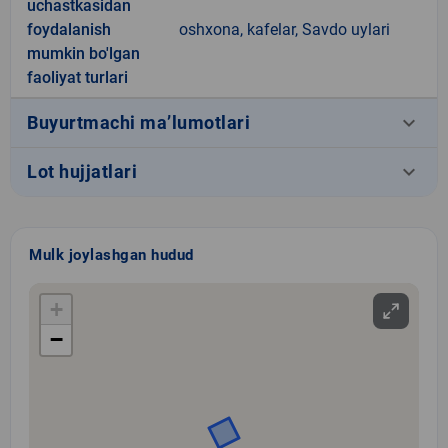
uchastkasidan
foydalanish
oshxona, kafelar, Savdo uylari
mumkin bo'lgan
faoliyat turlari
keyboard_arrow_down
Buyurtmachi ma’lumotlari
keyboard_arrow_down
Lot hujjatlari
Mulk joylashgan hudud
+
−