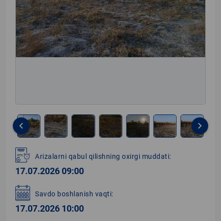
keyboard_arrow_left
keyboard_arrow_right
Item
1
Arizalarni qabul qilishning oxirgi muddati:
of
17.07.2026 09:00
8
Savdo boshlanish vaqti:
17.07.2026 10:00