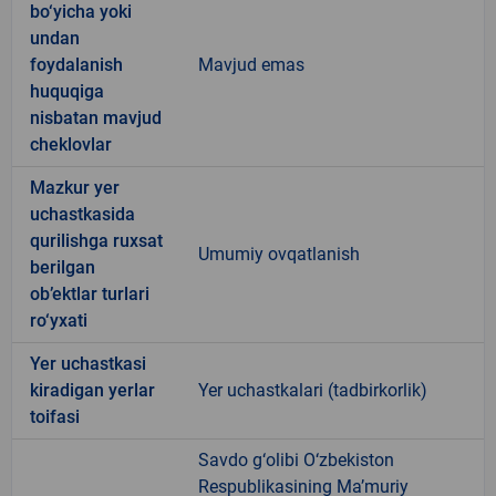
bo‘yicha yoki
undan
foydalanish
Mavjud emas
huquqiga
nisbatan mavjud
cheklovlar
Mazkur yer
uchastkasida
qurilishga ruxsat
Umumiy ovqatlanish
berilgan
ob’ektlar turlari
ro‘yxati
Yer uchastkasi
kiradigan yerlar
Yer uchastkalari (tadbirkorlik)
toifasi
Savdo g‘olibi O‘zbekiston
Respublikasining Ma’muriy