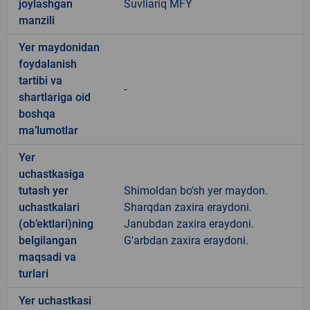
joylashgan
Suvliariq MFY
manzili
Yer maydonidan
foydalanish
tartibi va
-
shartlariga oid
boshqa
ma’lumotlar
Yer
uchastkasiga
tutash yer
Shimoldan bo'sh yer maydon.
uchastkalari
Sharqdan zaxira eraydoni.
(ob’ektlari)ning
Janubdan zaxira eraydoni.
belgilangan
G'arbdan zaxira eraydoni.
maqsadi va
turlari
Yer uchastkasi