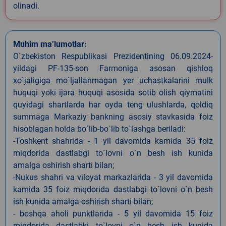
olinadi.
Muhim ma’lumotlar:
O`zbekiston Respublikasi Prezidentining 06.09.2024-
yildagi PF-135-son Farmoniga asosan qishloq
xo`jaligiga mo`ljallanmagan yer uchastkalarini mulk
huquqi yoki ijara huquqi asosida sotib olish qiymatini
quyidagi shartlarda har oyda teng ulushlarda, qoldiq
summaga Markaziy bankning asosiy stavkasida foiz
hisoblagan holda bo`lib-bo`lib to`lashga beriladi:
-Toshkent shahrida - 1 yil davomida kamida 35 foiz
miqdorida dastlabgi to`lovni o`n besh ish kunida
amalga oshirish sharti bilan;
-Nukus shahri va viloyat markazlarida - 3 yil davomida
kamida 35 foiz miqdorida dastlabgi to`lovni o`n besh
ish kunida amalga oshirish sharti bilan;
- boshqa aholi punktlarida - 5 yil davomida 15 foiz
miqdorida dastlabki to`lovni o`n besh ish kunida