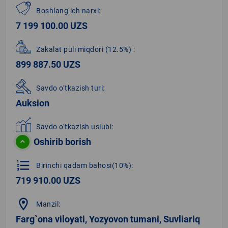
Boshlang‘ich narxi:
7 199 100.00 UZS
Zakalat puli miqdori
(12.5%)
:
899 887.50 UZS
Savdo o‘tkazish turi:
Auksion
Savdo o‘tkazish uslubi:
Oshirib borish
format_list_numbered
Birinchi qadam bahosi(10%):
719 910.00 UZS
location_on
Manzil:
Farg`ona viloyati, Yozyovon tumani, Suvliariq