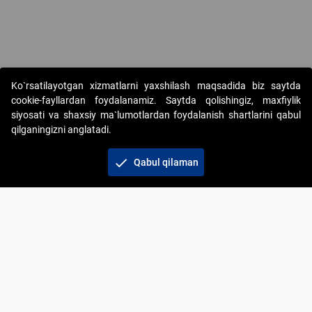
Ko`rsatilayotgan xizmatlarni yaxshilash maqsadida biz saytda
cookie-fayllardan foydalanamiz. Saytda qolishingiz, maxfiylik
siyosati va shaxsiy ma`lumotlardan foydalanish shartlarini qabul
qilganingizni anglatadi.
Copyright © 2017-2026. "Elektron onlayn-auksionlarni
tashkil etish" AJ. Barcha huquqlar himoyalangan
check
Qabul qilaman
To‘lov usullari