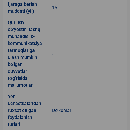
Ijaraga berish
15
muddati (yil)
Qurilish
ob'yektini tashqi
muhandislik-
kommunikatsiya
tarmoqlariga
-
ulash mumkin
bo'lgan
quvvatlar
to'g'risida
ma'lumotlar
Yer
uchastkalaridan
ruxsat etilgan
Do'konlar
foydalanish
turlari