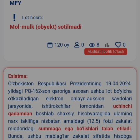
MFY
priority_high
Lot holati:
Mol-mulk (obyekt) sotilmadi
120 oy
0
remove_red_eye
8
0
Muddatli bo‘lib to‘lash
Eslatma:
O‘zbekiston Respublikasi Prezidentining 19.04.2024-
yildagi PQ-162-son qaroriga asosan ushbu lot bo‘yicha
o‘tkaziladigan elektron onlayn-auksion savdolari
jarayonida, ishtirokchilar tomonidan
uchinchi
qadamdan
boshlab shaxsiy hisobvarag‘ida ularning
narx taklifiga nisbatan amaldagi (12.5) foizi zakalat
miqdoridagi
summaga ega bo‘lishlari talab etiladi
.
Bunda, ushbu mablag‘lar zakalat sifatida hisobga