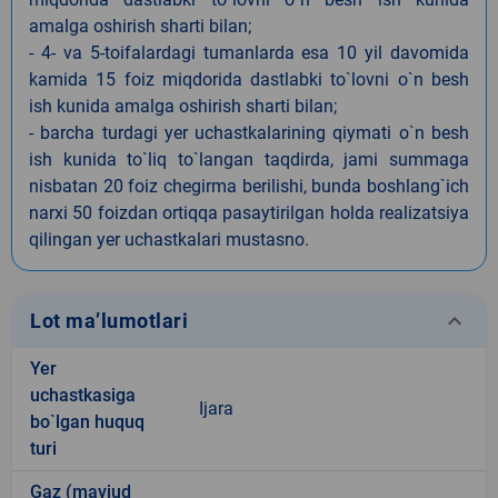
amalga oshirish sharti bilan;
- 4- va 5-toifalardagi tumanlarda esa 10 yil davomida
kamida 15 foiz miqdorida dastlabki to`lovni o`n besh
ish kunida amalga oshirish sharti bilan;
- barcha turdagi yer uchastkalarining qiymati o`n besh
ish kunida to`liq to`langan taqdirda, jami summaga
nisbatan 20 foiz chegirma berilishi, bunda boshlang`ich
narxi 50 foizdan ortiqqa pasaytirilgan holda realizatsiya
qilingan yer uchastkalari mustasno.
keyboard_arrow_down
Lot ma’lumotlari
Yer
uchastkasiga
Ijara
bo`lgan huquq
turi
Gaz (mavjud