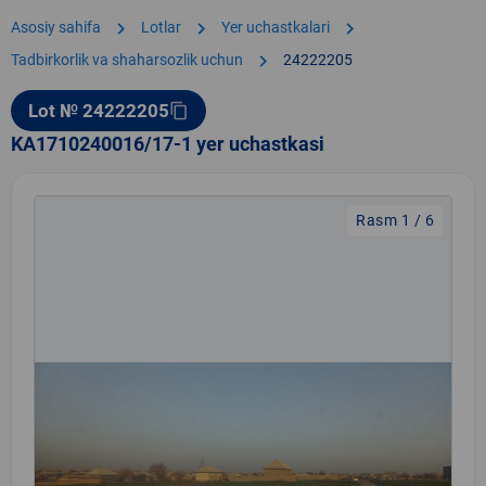
chevron_right
chevron_right
chevron_right
Asosiy sahifa
Lotlar
Yer uchastkalari
chevron_right
Tadbirkorlik va shaharsozlik uchun
24222205
Lot № 24222205
content_copy
KA1710240016/17-1 yer uchastkasi
Rasm 1 / 6