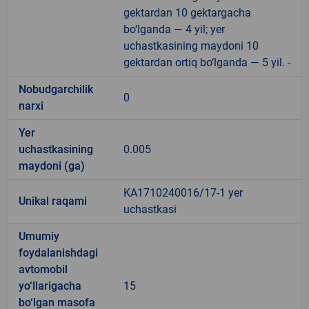
gektardan 10 gektargacha
bo‘lganda — 4 yil; yer
uchastkasining maydoni 10
gektardan ortiq bo‘lganda — 5 yil. -
Nobudgarchilik
0
narxi
Yer
uchastkasining
0.005
maydoni (ga)
KA1710240016/17-1 yer
Unikal raqami
uchastkasi
Umumiy
foydalanishdagi
avtomobil
yo‘llarigacha
15
bo‘lgan masofa