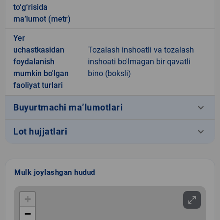
to‘g‘risida
ma’lumot (metr)
Yer
uchastkasidan
Tozalash inshoatli va tozalash
foydalanish
inshoati bo'lmagan bir qavatli
mumkin bo'lgan
bino (boksli)
faoliyat turlari
keyboard_arrow_down
Buyurtmachi ma’lumotlari
keyboard_arrow_down
Lot hujjatlari
Mulk joylashgan hudud
+
−