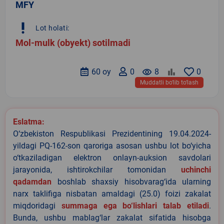
MFY
priority_high
Lot holati:
Mol-mulk (obyekt) sotilmadi
60 oy
0
remove_red_eye
8
0
Muddatli bo‘lib to‘lash
Eslatma:
O‘zbekiston Respublikasi Prezidentining 19.04.2024-
yildagi PQ-162-son qaroriga asosan ushbu lot bo‘yicha
o‘tkaziladigan elektron onlayn-auksion savdolari
jarayonida, ishtirokchilar tomonidan
uchinchi
qadamdan
boshlab shaxsiy hisobvarag‘ida ularning
narx taklifiga nisbatan amaldagi (25.0) foizi zakalat
miqdoridagi
summaga ega bo‘lishlari talab etiladi
.
Bunda, ushbu mablag‘lar zakalat sifatida hisobga