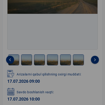
keyboard_arrow_left
keyboard_arrow_right
Item
1
Arizalarni qabul qilishning oxirgi muddati:
of
17.07.2026 09:00
6
Savdo boshlanish vaqti:
17.07.2026 10:00