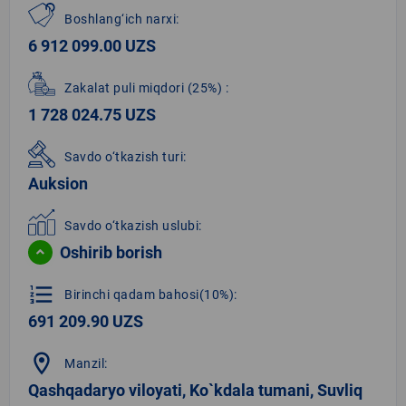
Boshlang‘ich narxi:
6 912 099.00 UZS
Zakalat puli miqdori
(25%)
:
1 728 024.75 UZS
Savdo o‘tkazish turi:
Auksion
Savdo o‘tkazish uslubi:
Oshirib borish
format_list_numbered
Birinchi qadam bahosi(10%):
691 209.90 UZS
location_on
Manzil:
Qashqadaryo viloyati, Ko`kdala tumani, Suvliq