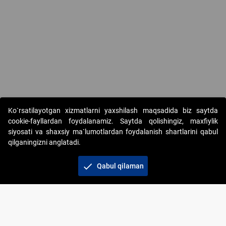
Ko`rsatilayotgan xizmatlarni yaxshilash maqsadida biz saytda
cookie-fayllardan foydalanamiz. Saytda qolishingiz, maxfiylik
siyosati va shaxsiy ma`lumotlardan foydalanish shartlarini qabul
qilganingizni anglatadi.
Copyright © 2017-2026. "Elektron onlayn-auksionlarni
tashkil etish" AJ. Barcha huquqlar himoyalangan
check
Qabul qilaman
To‘lov usullari