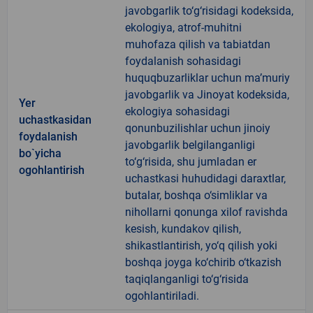
javobgarlik to‘g‘risidagi kodeksida,
ekologiya, atrof-muhitni
muhofaza qilish va tabiatdan
foydalanish sohasidagi
huquqbuzarliklar uchun ma’muriy
javobgarlik va Jinoyat kodeksida,
Yer
ekologiya sohasidagi
uchastkasidan
qonunbuzilishlar uchun jinoiy
foydalanish
javobgarlik belgilanganligi
bo`yicha
to‘g‘risida, shu jumladan er
ogohlantirish
uchastkasi huhudidagi daraxtlar,
butalar, boshqa o‘simliklar va
nihollarni qonunga xilof ravishda
kesish, kundakov qilish,
shikastlantirish, yo‘q qilish yoki
boshqa joyga ko‘chirib o‘tkazish
taqiqlanganligi to‘g‘risida
ogohlantiriladi.