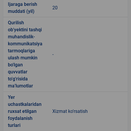
Ijaraga berish
20
muddati (yil)
Qurilish
ob'yektini tashqi
muhandislik-
kommunikatsiya
tarmoqlariga
-
ulash mumkin
bo'lgan
quvvatlar
to'g'risida
ma'lumotlar
Yer
uchastkalaridan
ruxsat etilgan
Xizmat ko'rsatish
foydalanish
turlari