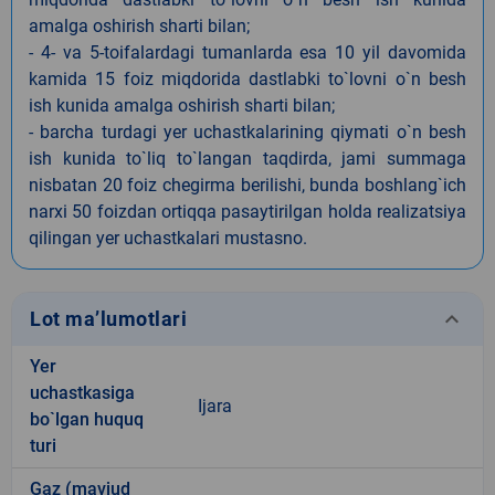
amalga oshirish sharti bilan;
- 4- va 5-toifalardagi tumanlarda esa 10 yil davomida
kamida 15 foiz miqdorida dastlabki to`lovni o`n besh
ish kunida amalga oshirish sharti bilan;
- barcha turdagi yer uchastkalarining qiymati o`n besh
ish kunida to`liq to`langan taqdirda, jami summaga
nisbatan 20 foiz chegirma berilishi, bunda boshlang`ich
narxi 50 foizdan ortiqqa pasaytirilgan holda realizatsiya
qilingan yer uchastkalari mustasno.
keyboard_arrow_down
Lot ma’lumotlari
Yer
uchastkasiga
Ijara
bo`lgan huquq
turi
Gaz (mavjud