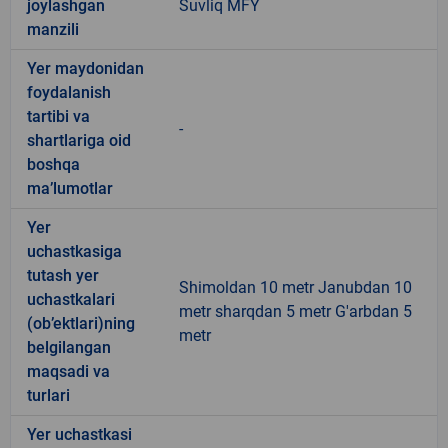
joylashgan
Suvliq MFY
manzili
Yer maydonidan
foydalanish
tartibi va
-
shartlariga oid
boshqa
ma’lumotlar
Yer
uchastkasiga
tutash yer
Shimoldan 10 metr Janubdan 10
uchastkalari
metr sharqdan 5 metr G'arbdan 5
(ob’ektlari)ning
metr
belgilangan
maqsadi va
turlari
Yer uchastkasi