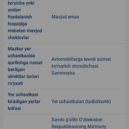
bo‘yicha yoki
undan
foydalanish
Mavjud emas
huquqiga
nisbatan mavjud
cheklovlar
Mazkur yer
uchastkasida
Avtomobillarga texnik xizmat
qurilishga ruxsat
ko‘rsatish shoxobchasi.
berilgan
Sammoyka
ob’ektlar turlari
ro‘yxati
Yer uchastkasi
kiradigan yerlar
Yer uchastkalari (tadbirkorlik)
toifasi
Savdo g‘olibi O‘zbekiston
Respublikasining Ma’muriy