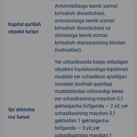
Avtomobillarga texnik xizmat
ko‘rsatish shoxobchasi,
avtoulovlarga texnik xizmat
Kapital qurilish
ko‘rsatish shoxobchasi va
obyekti turlari
shinalarga texnik xizmat
ko‘rsatish stansiyasining binolari
(inshootlari).
Yer uchastkasida barpo etiladigan
obyektni foydalanishga topshirish
muddati yer uchastkasi ajratilgan
sanadan boshlab quyidagi
muddatlardan oshmasligi kerak:
yer uchastkasining maydoni 0,1
gektargacha bo‘lganda — 2 yil; yer
Qo`shimcha
uchastkasining maydoni 0,1
ma`lumot
gektardan 1 gektargacha
bo‘lganda — 3 yil; yer
uchastkasining maydoni 1