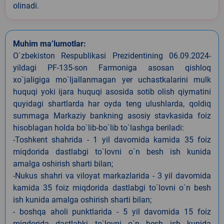
olinadi.
Muhim ma’lumotlar:
O`zbekiston Respublikasi Prezidentining 06.09.2024-
yildagi PF-135-son Farmoniga asosan qishloq
xo`jaligiga mo`ljallanmagan yer uchastkalarini mulk
huquqi yoki ijara huquqi asosida sotib olish qiymatini
quyidagi shartlarda har oyda teng ulushlarda, qoldiq
summaga Markaziy bankning asosiy stavkasida foiz
hisoblagan holda bo`lib-bo`lib to`lashga beriladi:
-Toshkent shahrida - 1 yil davomida kamida 35 foiz
miqdorida dastlabgi to`lovni o`n besh ish kunida
amalga oshirish sharti bilan;
-Nukus shahri va viloyat markazlarida - 3 yil davomida
kamida 35 foiz miqdorida dastlabgi to`lovni o`n besh
ish kunida amalga oshirish sharti bilan;
- boshqa aholi punktlarida - 5 yil davomida 15 foiz
miqdorida dastlabki to`lovni o`n besh ish kunida