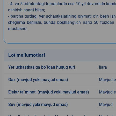
- 4- va 5-toifalardagi tumanlarda esa 10 yil davomida kami
oshirish sharti bilan;
- barcha turdagi yer uchastkalarining qiymati oʻn besh is
chegirma berilishi, bunda boshlangʻich narxi 50 foizdan o
mustasno.
Lot ma’lumotlari
Yer uchastkasiga bo`lgan huquq turi
Ijara
Gaz (mavjud yoki mavjud emas)
Mavjud 
Elektr ta`minoti (mavjud yoki mavjud emas)
Mavjud 
Suv (mavjud yoki mavjud emas)
Mavjud