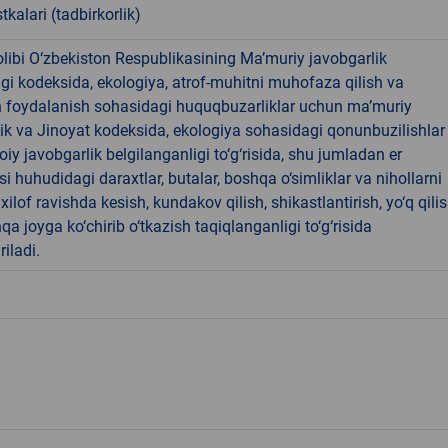
tkalari (tadbirkorlik)
libi O‘zbekiston Respublikasining Ma’muriy javobgarlik
dagi kodeksida, ekologiya, atrof-muhitni muhofaza qilish va
n foydalanish sohasidagi huquqbuzarliklar uchun ma’muriy
ik va Jinoyat kodeksida, ekologiya sohasidagi qonunbuzilishlar
oiy javobgarlik belgilanganligi to‘g‘risida, shu jumladan er
i huhudidagi daraxtlar, butalar, boshqa o‘simliklar va nihollarni
ilof ravishda kesish, kundakov qilish, shikastlantirish, yo‘q qili
qa joyga ko‘chirib o‘tkazish taqiqlanganligi to‘g‘risida
riladi.