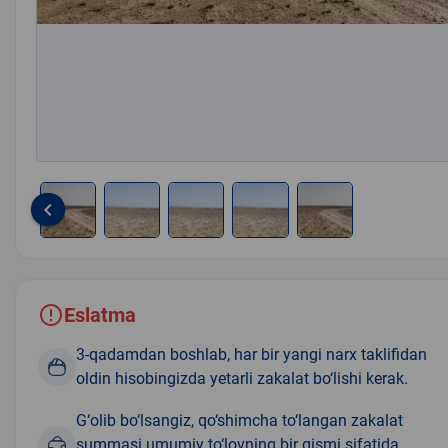
keyboard_arrow_left
Item
1
of
5
Eslatma
3-qadamdan boshlab, har bir yangi narx taklifidan
oldin hisobingizda yetarli zakalat bo‘lishi kerak.
G‘olib bo‘lsangiz, qo‘shimcha to‘langan zakalat
summasi umumiy to‘lovning bir qismi sifatida