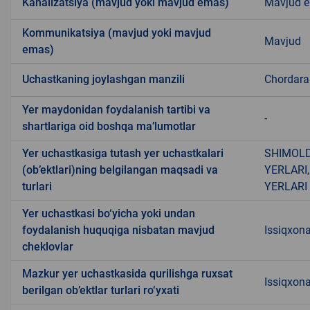
Kanalizatsiya (mavjud yoki mavjud emas)
Mavjud 
Kommunikatsiya (mavjud yoki mavjud
Mavjud
emas)
Uchastkaning joylashgan manzili
Chordar
Yer maydonidan foydalanish tartibi va
-
shartlariga oid boshqa ma’lumotlar
Yer uchastkasiga tutash yer uchastkalari
SHIMOLD
(ob’ektlari)ning belgilangan maqsadi va
YERLARI
turlari
YERLARI
Yer uchastkasi bo‘yicha yoki undan
foydalanish huquqiga nisbatan mavjud
Issiqxona
cheklovlar
Mazkur yer uchastkasida qurilishga ruxsat
Issiqxon
berilgan ob’ektlar turlari ro‘yxati