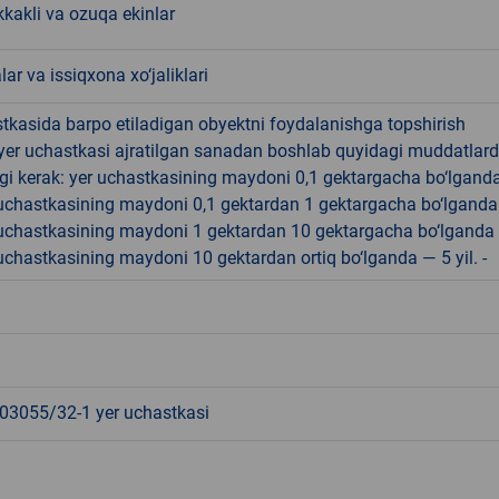
kkakli va ozuqa ekinlar
lar va issiqxona xo‘jaliklari
tkasida barpo etiladigan obyektni foydalanishga topshirish
yer uchastkasi ajratilgan sanadan boshlab quyidagi muddatlar
gi kerak: yer uchastkasining maydoni 0,1 gektargacha bo‘lgand
r uchastkasining maydoni 0,1 gektardan 1 gektargacha bo‘lgand
r uchastkasining maydoni 1 gektardan 10 gektargacha bo‘lganda
r uchastkasining maydoni 10 gektardan ortiq bo‘lganda — 5 yil. -
3055/32-1 yer uchastkasi