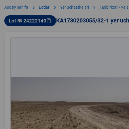
chevron_right
chevron_right
chevron_right
Asosiy sahifa
Lotlar
Yer uchastkalari
Tadbirkorlik va 
KA1730203055/32-1 yer uch
Lot № 24222140
content_copy