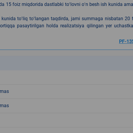
da 15 foiz miqdorida dastlabki toʻlovni oʻn besh ish kunida am
h kunida toʻliq toʻlangan taqdirda, jami summaga nisbatan 20 
rtiqqa pasaytirilgan holda realizatsiya qilingan yer uchastka
PF-13
k
emas
emas