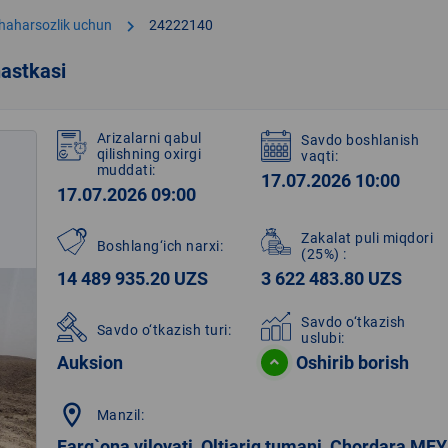
chevron_right
shaharsozlik uchun
24222140
astkasi
Arizalarni qabul
Savdo boshlanish
qilishning oxirgi
vaqti:
muddati:
17.07.2026 10:00
17.07.2026 09:00
Zakalat puli miqdori
Boshlang‘ich narxi:
(25%)
:
14 489 935.20 UZS
3 622 483.80 UZS
Savdo o‘tkazish
Savdo o‘tkazish turi:
uslubi:
Auksion
Oshirib borish
location_on
Manzil:
Farg`ona viloyati, Oltiariq tumani, Chordara MFY