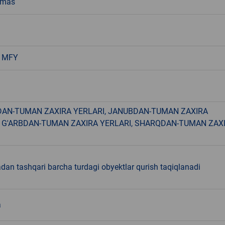
emas
a MFY
AN-TUMAN ZAXIRA YERLARI, JANUBDAN-TUMAN ZAXIRA
, G'ARBDAN-TUMAN ZAXIRA YERLARI, SHARQDAN-TUMAN ZAX
dan tashqari barcha turdagi obyektlar qurish taqiqlanadi
a