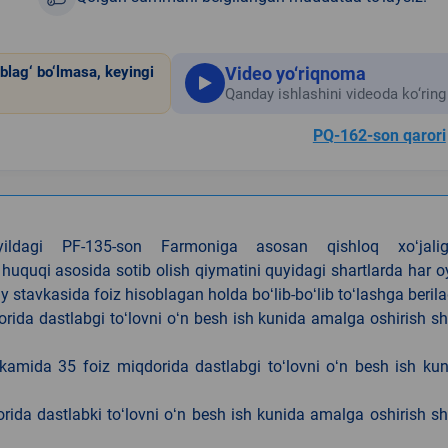
Video yo‘riqnoma
blag‘ bo‘lmasa, keyingi
Qanday ishlashini videoda ko‘ring
PQ-162-son qarori
4-yildagi PF-135-son Farmoniga asosan qishloq xoʻjalig
 huquqi asosida sotib olish qiymatini quyidagi shartlarda har 
tavkasida foiz hisoblagan holda boʻlib-boʻlib toʻlashga berila
ida dastlabgi toʻlovni oʻn besh ish kunida amalga oshirish sh
kamida 35 foiz miqdorida dastlabgi toʻlovni oʻn besh ish ku
rida dastlabki toʻlovni oʻn besh ish kunida amalga oshirish sh