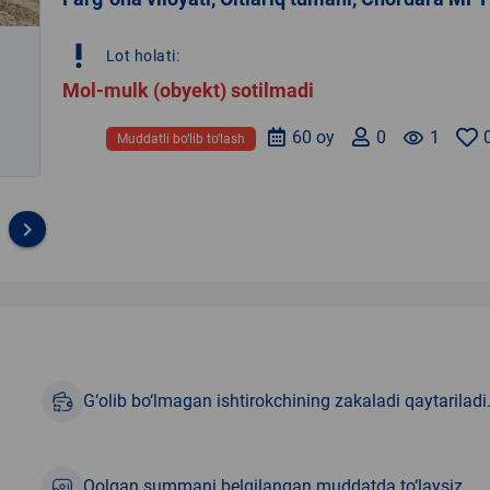
priority_high
Lot holati:
Mol-mulk (obyekt) sotilmadi
60 oy
0
remove_red_eye
1
Muddatli bo‘lib to‘lash
keyboard_arrow_right
G‘olib bo‘lmagan ishtirokchining zakaladi qaytariladi
Qolgan summani belgilangan muddatda to‘laysiz.