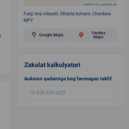
Leaflet
| ©
e-auksion.uz
Farg`ona viloyati, Oltiariq tumani, Chordara
MFY
Yandex
Google Maps
0
Maps
Zakalat kalkulyatori
Auksion qadamiga bog‘lanmagan taklif
.