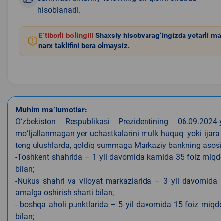
hisoblanadi.
E`tiborli bo‘ling!!!
Shaxsiy hisobvarag‘ingizda yetarli ma
narx taklifini bera olmaysiz.
Muhim ma’lumotlar:
O‘zbekiston Respublikasi Prezidentining 06.09.202
moʻljallanmagan yer uchastkalarini mulk huquqi yoki ijara
teng ulushlarda, qoldiq summaga Markaziy bankning asosiy s
-Toshkent shahrida – 1 yil davomida kamida 35 foiz miqdor
bilan;
-Nukus shahri va viloyat markazlarida – 3 yil davomida 
amalga oshirish sharti bilan;
- boshqa aholi punktlarida – 5 yil davomida 15 foiz miqdo
bilan;