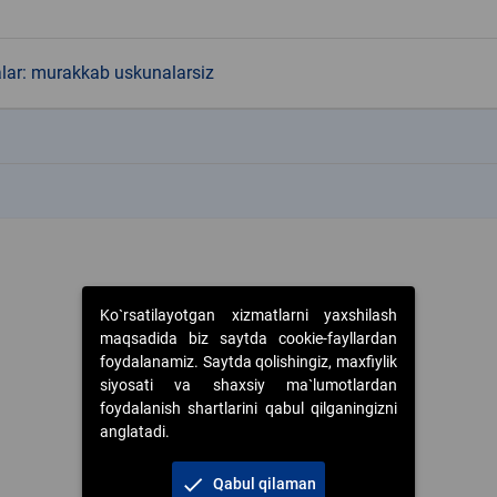
alar: murakkab uskunalarsiz
k
k
Ko`rsatilayotgan xizmatlarni yaxshilash
maqsadida biz saytda cookie-fayllardan
foydalanamiz. Saytda qolishingiz, maxfiylik
siyosati va shaxsiy ma`lumotlardan
foydalanish shartlarini qabul qilganingizni
anglatadi.
check
Qabul qilaman