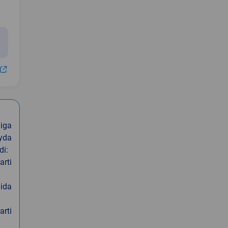
iga
oyda
di:
arti
nida
arti