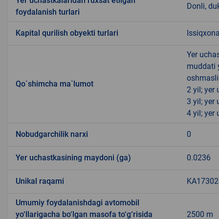
Yer uchastkalaridan ruxsat etilgan
Donli, du
foydalanish turlari
Kapital qurilish obyekti turlari
Issiqxona
Yer uchas
muddati 
oshmasli
Qo`shimcha ma`lumot
2 yil; ye
3 yil; ye
4 yil; ye
Nobudgarchilik narxi
0
Yer uchastkasining maydoni (ga)
0.0236
Unikal raqami
KA173020
Umumiy foydalanishdagi avtomobil
yo‘llarigacha bo‘lgan masofa to‘g‘risida
2500 m