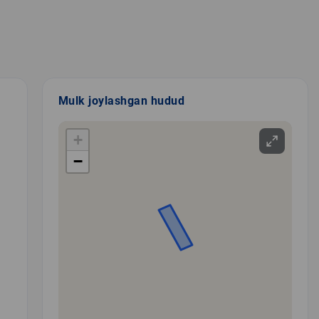
Mulk joylashgan hudud
+
−