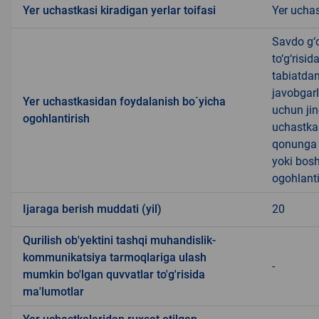
Yer uchastkasi kiradigan yerlar toifasi
Yer uchas
Savdo g‘o
to‘g‘risi
tabiatda
javobgarl
Yer uchastkasidan foydalanish bo`yicha
uchun jin
ogohlantirish
uchastkas
qonunga x
yoki bosh
ogohlanti
Ijaraga berish muddati (yil)
20
Qurilish ob'yektini tashqi muhandislik-
kommunikatsiya tarmoqlariga ulash
-
mumkin bo'lgan quvvatlar to'g'risida
ma'lumotlar