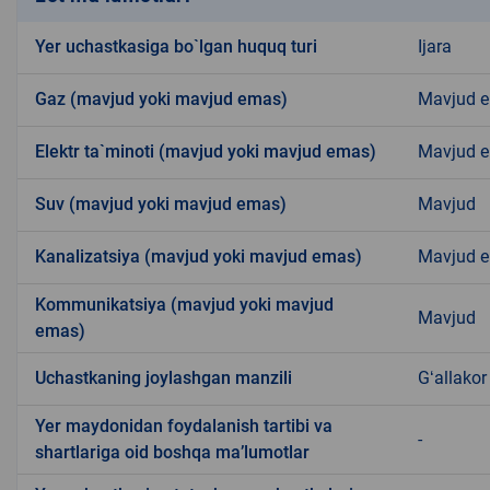
Yer uchastkasiga bo`lgan huquq turi
Ijara
Gaz (mavjud yoki mavjud emas)
Mavjud 
Elektr ta`minoti (mavjud yoki mavjud emas)
Mavjud 
Suv (mavjud yoki mavjud emas)
Mavjud
Kanalizatsiya (mavjud yoki mavjud emas)
Mavjud 
Kommunikatsiya (mavjud yoki mavjud
Mavjud
emas)
Uchastkaning joylashgan manzili
Gʻallako
Yer maydonidan foydalanish tartibi va
-
shartlariga oid boshqa ma’lumotlar