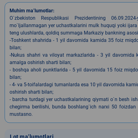
Muhim ma’lumotlar:
O`zbekiston Respublikasi Prezidentining 06.09.202
mo`ljallanmagan yer uchastkalarini mulk huquqi yoki ijara
teng ulushlarda, qoldiq summaga Markaziy bankning asosiy s
-Toshkent shahrida - 1 yil davomida kamida 35 foiz miqdor
bilan;
-Nukus shahri va viloyat markazlarida - 3 yil davomida 
amalga oshirish sharti bilan;
- boshqa aholi punktlarida - 5 yil davomida 15 foiz miqdo
bilan;
- 4- va 5-toifalardagi tumanlarda esa 10 yil davomida kami
oshirish sharti bilan;
- barcha turdagi yer uchastkalarining qiymati o`n besh is
chegirma berilishi, bunda boshlang`ich narxi 50 foizdan o
mustasno.
Lot ma’lumotlari