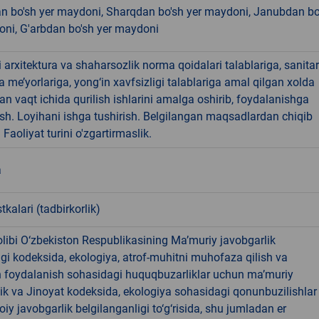
n bo'sh yer maydoni, Sharqdan bo'sh yer maydoni, Janubdan bo
oni, G'arbdan bo'sh yer maydoni
arxitektura va shaharsozlik norma qoidalari talablariga, sanitar
a me’yorlariga, yong‘in xavfsizligi talablariga amal qilgan xolda
an vaqt ichida qurilish ishlarini amalga oshirib, foydalanishga
ish. Loyihani ishga tushirish. Belgilangan maqsadlardan chiqib
 Faoliyat turini o'zgartirmaslik.
a
tkalari (tadbirkorlik)
libi O‘zbekiston Respublikasining Ma’muriy javobgarlik
dagi kodeksida, ekologiya, atrof-muhitni muhofaza qilish va
n foydalanish sohasidagi huquqbuzarliklar uchun ma’muriy
ik va Jinoyat kodeksida, ekologiya sohasidagi qonunbuzilishlar
oiy javobgarlik belgilanganligi to‘g‘risida, shu jumladan er