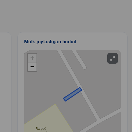
Mulk joylashgan hudud
+
−