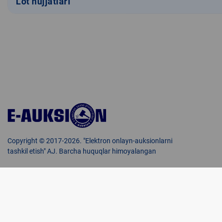
Lot hujjatlari
Copyright © 2017-2026. "Elektron onlayn-auksionlarni
tashkil etish" AJ. Barcha huquqlar himoyalangan