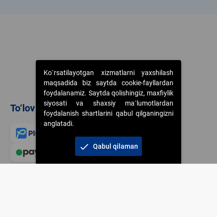
k
Ko`rsatilayotgan xizmatlarni yaxshilash
maqsadida biz saytda cookie-fayllardan
foydalanamiz. Saytda qolishingiz, maxfiylik
siyosati va shaxsiy ma`lumotlardan
To‘lov usullari
foydalanish shartlarini qabul qilganingizni
anglatadi.
check
Qabul qilaman
Veb-saytdagi axborot m
jamiyatning korporativ 