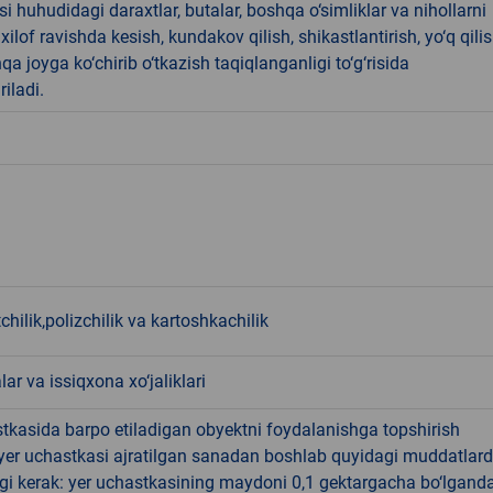
i huhudidagi daraxtlar, butalar, boshqa o‘simliklar va nihollarni
ilof ravishda kesish, kundakov qilish, shikastlantirish, yo‘q qili
qa joyga ko‘chirib o‘tkazish taqiqlanganligi to‘g‘risida
riladi.
hilik,polizchilik va kartoshkachilik
lar va issiqxona xo‘jaliklari
tkasida barpo etiladigan obyektni foydalanishga topshirish
yer uchastkasi ajratilgan sanadan boshlab quyidagi muddatlar
gi kerak: yer uchastkasining maydoni 0,1 gektargacha bo‘lgand