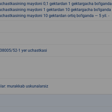
r uchastkasining maydoni 0,1 gektardan 1 gektargacha bo‘lgand
r uchastkasining maydoni 1 gektardan 10 gektargacha bo‘lganda
r uchastkasining maydoni 10 gektardan ortiq bo‘lganda — 5 yil. -
8005/52-1 yer uchastkasi
alar: murakkab uskunalarsiz
k