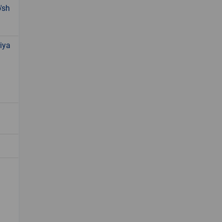
'sh
iya