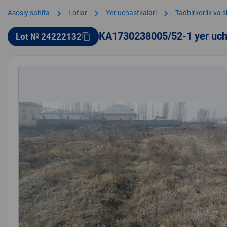
chevron_right
chevron_right
chevron_right
Asosiy sahifa
Lotlar
Yer uchastkalari
Tadbirkorlik va 
KA1730238005/52-1 yer uch
Lot № 24222132
content_copy