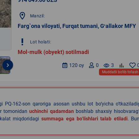
location_on
Manzil:
Farg`ona viloyati, Furqat tumani, Gʻallakor MFY
priority_high
Lot holati:
Mol-mulk (obyekt) sotilmadi
keyboard_arrow_right
120 oy
0
remove_red_eye
3
Muddatli bo‘lib to‘lash
agi PQ-162-son qaroriga asosan ushbu lot bo‘yicha o‘tkazilad
lar tomonidan
uchinchi qadamdan
boshlab shaxsiy hisobvarag‘
akalat miqdoridagi
summaga ega bo‘lishlari talab etiladi
. Bu