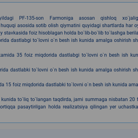
4-yildagi PF-135-son Farmoniga asosan qishloq xo`jalig
 huquqi asosida sotib olish qiymatini quyidagi shartlarda har 
tavkasida foiz hisoblagan holda bo`lib-bo`lib to`lashga berila
ida dastlabgi to`lovni o`n besh ish kunida amalga oshirish sh
kamida 35 foiz miqdorida dastlabgi to`lovni o`n besh ish ku
rida dastlabki to`lovni o`n besh ish kunida amalga oshirish sh
da 15 foiz miqdorida dastlabki to`lovni o`n besh ish kunida am
h kunida to`liq to`langan taqdirda, jami summaga nisbatan 20 
rtiqqa pasaytirilgan holda realizatsiya qilingan yer uchastka
k