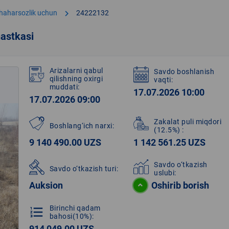
chevron_right
shaharsozlik uchun
24222132
astkasi
Arizalarni qabul
Savdo boshlanish
qilishning oxirgi
vaqti:
muddati:
17.07.2026 10:00
17.07.2026 09:00
Zakalat puli miqdori
Boshlang‘ich narxi:
(12.5%)
:
9 140 490.00 UZS
1 142 561.25 UZS
Savdo o‘tkazish
Savdo o‘tkazish turi:
uslubi:
Auksion
Oshirib borish
Birinchi qadam
format_list_numbered
bahosi(10%):
914 049.00 UZS