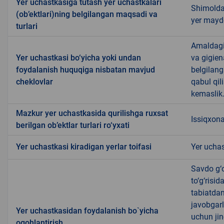
Yer uchastkasiga tutash yer uchastkalari
Shimolda
(ob’ektlari)ning belgilangan maqsadi va
yer mayd
turlari
Amaldagi 
Yer uchastkasi bo‘yicha yoki undan
va gigien
foydalanish huquqiga nisbatan mavjud
belgilang
cheklovlar
qabul qil
kemaslik.
Mazkur yer uchastkasida qurilishga ruxsat
Issiqxon
berilgan ob’ektlar turlari ro‘yxati
Yer uchastkasi kiradigan yerlar toifasi
Yer uchas
Savdo g‘o
to‘g‘risi
tabiatda
javobgarl
Yer uchastkasidan foydalanish bo`yicha
uchun jin
ogohlantirish