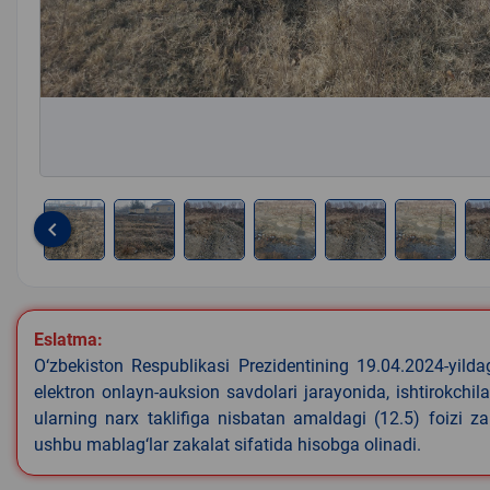
keyboard_arrow_left
Item
1
of
Eslatma:
8
O‘zbekiston Respublikasi Prezidentining 19.04.2024-yild
elektron onlayn-auksion savdolari jarayonida, ishtirokchi
ularning narx taklifiga nisbatan amaldagi (12.5) foizi z
ushbu mablag‘lar zakalat sifatida hisobga olinadi.