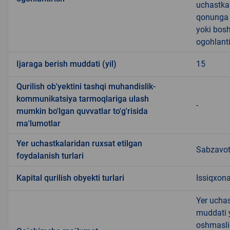
uchastkas
qonunga x
yoki bosh
ogohlanti
Ijaraga berish muddati (yil)
15
Qurilish ob'yektini tashqi muhandislik-
kommunikatsiya tarmoqlariga ulash
-
mumkin bo'lgan quvvatlar to'g'risida
ma'lumotlar
Yer uchastkalaridan ruxsat etilgan
Sabzavotc
foydalanish turlari
Kapital qurilish obyekti turlari
Issiqxona
Yer uchas
muddati 
oshmasli