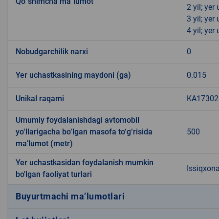
Qo`shimcha ma`lumot
2 yil; ye
3 yil; ye
4 yil; ye
Nobudgarchilik narxi
0
Yer uchastkasining maydoni (ga)
0.015
Unikal raqami
KA173023
Umumiy foydalanishdagi avtomobil
yo‘llarigacha bo‘lgan masofa to‘g‘risida
500
ma’lumot (metr)
Yer uchastkasidan foydalanish mumkin
Issiqxon
bo'lgan faoliyat turlari
Buyurtmachi ma’lumotlari