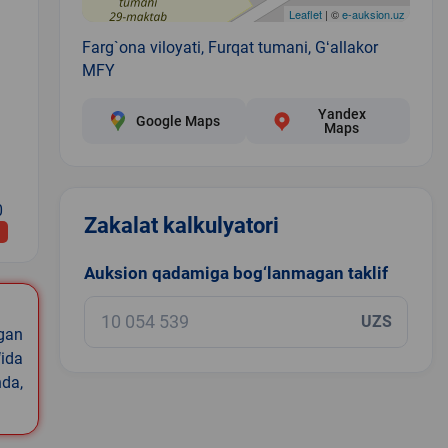
Leaflet
| ©
e-auksion.uz
Farg`ona viloyati, Furqat tumani, Gʻallakor
MFY
Yandex
Google Maps
Maps
0
Zakalat kalkulyatori
Auksion qadamiga bog‘lanmagan taklif
UZS
igan
ida
nda,