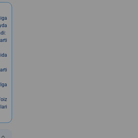
iga
oyda
di:
arti
nida
arti
alga
foiz
lari
eyboard_arrow_down