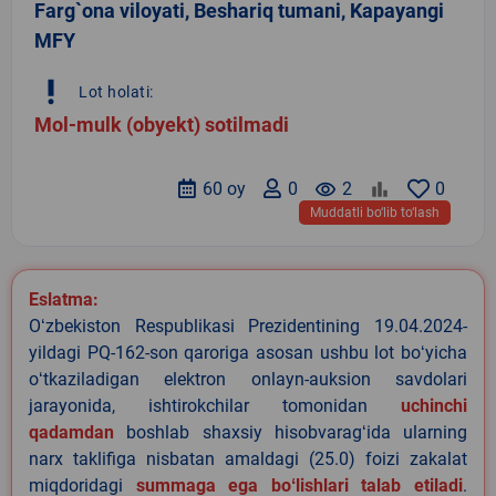
Farg`ona viloyati, Beshariq tumani, Kapayangi
MFY
priority_high
Lot holati:
Mol-mulk (obyekt) sotilmadi
60 oy
0
remove_red_eye
2
0
Muddatli bo‘lib to‘lash
Eslatma:
Oʻzbekiston Respublikasi Prezidentining 19.04.2024-
yildagi PQ-162-son qaroriga asosan ushbu lot boʻyicha
oʻtkaziladigan elektron onlayn-auksion savdolari
jarayonida, ishtirokchilar tomonidan
uchinchi
qadamdan
boshlab shaxsiy hisobvaragʻida ularning
narx taklifiga nisbatan amaldagi (25.0) foizi zakalat
miqdoridagi
summaga ega boʻlishlari talab etiladi
.