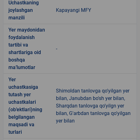
Uchastkaning
joylashgan
Kapayangi MFY
manzili
Yer maydonidan
foydalanish
tartibi va
-
shartlariga oid
boshqa
ma’lumotlar
Yer
uchastkasiga
Shimoldan tanlovga qo'yilgan yer
tutash yer
bilan, Janubdan bo'sh yer bilan,
uchastkalari
Sharqdan tanlovga qo'yilgn yer
(ob’ektlari)ning
bilan, G'arbdan tanlovga qo'yilgan
belgilangan
yer bilan
maqsadi va
turlari