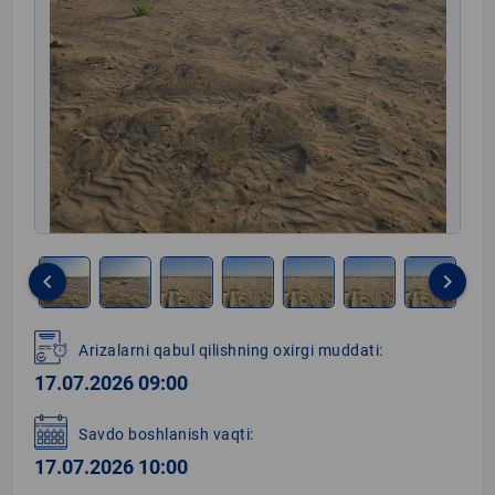
keyboard_arrow_left
keyboard_arrow_right
Item
1
Arizalarni qabul qilishning oxirgi muddati:
of
17.07.2026 09:00
8
Savdo boshlanish vaqti:
17.07.2026 10:00