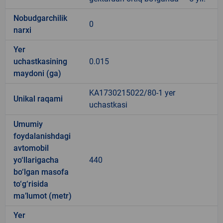
Nobudgarchilik
0
narxi
Yer
uchastkasining
0.015
maydoni (ga)
KA1730215022/80-1 yer
Unikal raqami
uchastkasi
Umumiy
foydalanishdagi
avtomobil
yo‘llarigacha
440
bo‘lgan masofa
to‘g‘risida
ma’lumot (metr)
Yer