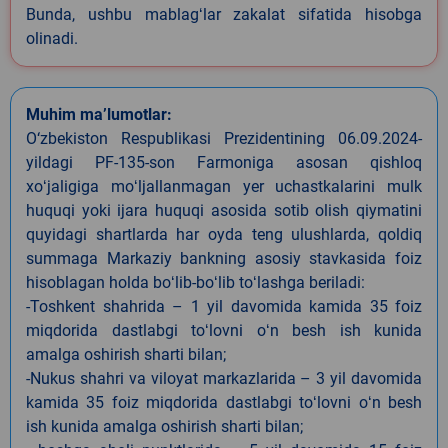
Bunda, ushbu mablagʻlar zakalat sifatida hisobga
olinadi.
Muhim ma’lumotlar:
O‘zbekiston Respublikasi Prezidentining 06.09.2024-
yildagi PF-135-son Farmoniga asosan qishloq
xoʻjaligiga moʻljallanmagan yer uchastkalarini mulk
huquqi yoki ijara huquqi asosida sotib olish qiymatini
quyidagi shartlarda har oyda teng ulushlarda, qoldiq
summaga Markaziy bankning asosiy stavkasida foiz
hisoblagan holda boʻlib-boʻlib toʻlashga beriladi:
-Toshkent shahrida – 1 yil davomida kamida 35 foiz
miqdorida dastlabgi toʻlovni oʻn besh ish kunida
amalga oshirish sharti bilan;
-Nukus shahri va viloyat markazlarida – 3 yil davomida
kamida 35 foiz miqdorida dastlabgi toʻlovni oʻn besh
ish kunida amalga oshirish sharti bilan;