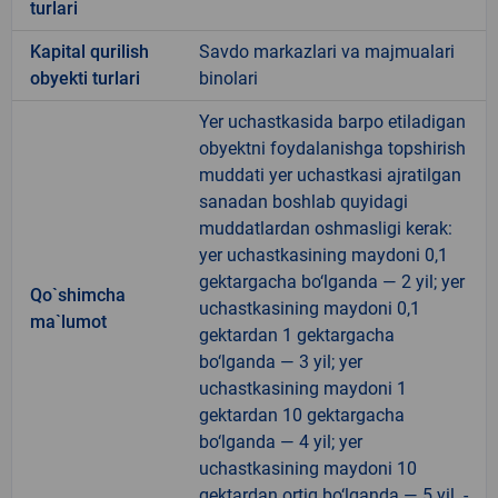
turlari
Kapital qurilish
Savdo markazlari va majmualari
obyekti turlari
binolari
Yer uchastkasida barpo etiladigan
obyektni foydalanishga topshirish
muddati yer uchastkasi ajratilgan
sanadan boshlab quyidagi
muddatlardan oshmasligi kerak:
yer uchastkasining maydoni 0,1
gektargacha bo‘lganda — 2 yil; yer
Qo`shimcha
uchastkasining maydoni 0,1
ma`lumot
gektardan 1 gektargacha
bo‘lganda — 3 yil; yer
uchastkasining maydoni 1
gektardan 10 gektargacha
bo‘lganda — 4 yil; yer
uchastkasining maydoni 10
gektardan ortiq bo‘lganda — 5 yil. -