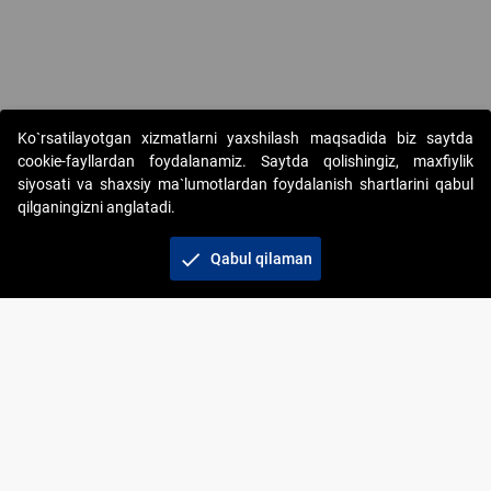
Ko`rsatilayotgan xizmatlarni yaxshilash maqsadida biz saytda
cookie-fayllardan foydalanamiz. Saytda qolishingiz, maxfiylik
siyosati va shaxsiy ma`lumotlardan foydalanish shartlarini qabul
qilganingizni anglatadi.
Copyright © 2017-2026. "Elektron onlayn-auksionlarni
tashkil etish" AJ. Barcha huquqlar himoyalangan
check
Qabul qilaman
To‘lov usullari