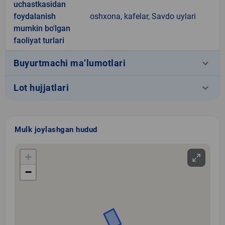
uchastkasidan
foydalanish
oshxona, kafelar, Savdo uylari
mumkin bo'lgan
faoliyat turlari
keyboard_arrow_down
Buyurtmachi ma’lumotlari
keyboard_arrow_down
Lot hujjatlari
Mulk joylashgan hudud
+
−