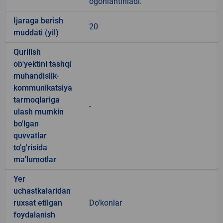
ogohlantiriladi.
Ijaraga berish
20
muddati (yil)
Qurilish
ob'yektini tashqi
muhandislik-
kommunikatsiya
tarmoqlariga
-
ulash mumkin
bo'lgan
quvvatlar
to'g'risida
ma'lumotlar
Yer
uchastkalaridan
ruxsat etilgan
Do'konlar
foydalanish