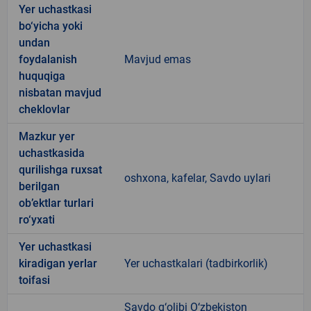
Yer uchastkasi
bo‘yicha yoki
undan
foydalanish
Mavjud emas
huquqiga
nisbatan mavjud
cheklovlar
Mazkur yer
uchastkasida
qurilishga ruxsat
oshxona, kafelar, Savdo uylari
berilgan
ob’ektlar turlari
ro‘yxati
Yer uchastkasi
kiradigan yerlar
Yer uchastkalari (tadbirkorlik)
toifasi
Savdo g‘olibi O‘zbekiston