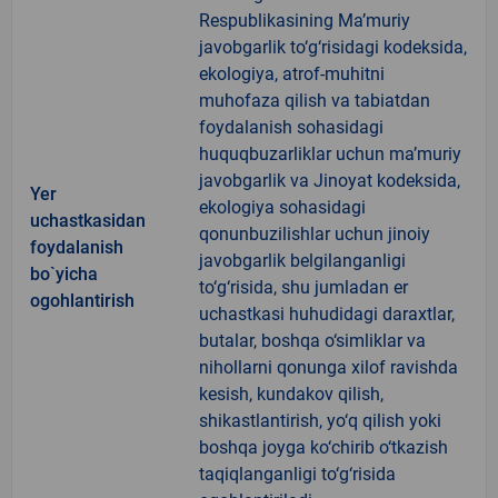
Respublikasining Ma’muriy
javobgarlik to‘g‘risidagi kodeksida,
ekologiya, atrof-muhitni
muhofaza qilish va tabiatdan
foydalanish sohasidagi
huquqbuzarliklar uchun ma’muriy
javobgarlik va Jinoyat kodeksida,
Yer
ekologiya sohasidagi
uchastkasidan
qonunbuzilishlar uchun jinoiy
foydalanish
javobgarlik belgilanganligi
bo`yicha
to‘g‘risida, shu jumladan er
ogohlantirish
uchastkasi huhudidagi daraxtlar,
butalar, boshqa o‘simliklar va
nihollarni qonunga xilof ravishda
kesish, kundakov qilish,
shikastlantirish, yo‘q qilish yoki
boshqa joyga ko‘chirib o‘tkazish
taqiqlanganligi to‘g‘risida