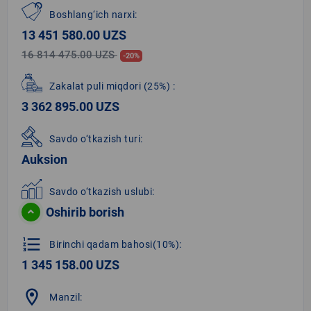
Boshlang‘ich narxi:
13 451 580.00 UZS
16 814 475.00 UZS
-20%
Zakalat puli miqdori
(25%)
:
3 362 895.00 UZS
Savdo o‘tkazish turi:
Auksion
Savdo o‘tkazish uslubi:
Oshirib borish
format_list_numbered
Birinchi qadam bahosi(10%):
1 345 158.00 UZS
location_on
Manzil: