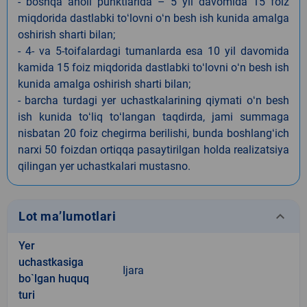
- boshqa aholi punktlarida – 5 yil davomida 15 foiz
miqdorida dastlabki toʻlovni oʻn besh ish kunida amalga
oshirish sharti bilan;
- 4- va 5-toifalardagi tumanlarda esa 10 yil davomida
kamida 15 foiz miqdorida dastlabki toʻlovni oʻn besh ish
kunida amalga oshirish sharti bilan;
- barcha turdagi yer uchastkalarining qiymati oʻn besh
ish kunida toʻliq toʻlangan taqdirda, jami summaga
nisbatan 20 foiz chegirma berilishi, bunda boshlangʻich
narxi 50 foizdan ortiqqa pasaytirilgan holda realizatsiya
qilingan yer uchastkalari mustasno.
keyboard_arrow_down
Lot ma’lumotlari
Yer
uchastkasiga
Ijara
bo`lgan huquq
turi