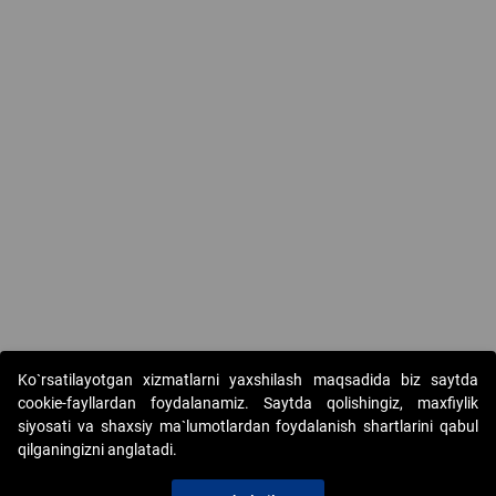
Ko`rsatilayotgan xizmatlarni yaxshilash maqsadida biz saytda
cookie-fayllardan foydalanamiz. Saytda qolishingiz, maxfiylik
siyosati va shaxsiy ma`lumotlardan foydalanish shartlarini qabul
qilganingizni anglatadi.
Copyright © 2017-2026. "Elektron onlayn-auksionlarni
tashkil etish" AJ. Barcha huquqlar himoyalangan