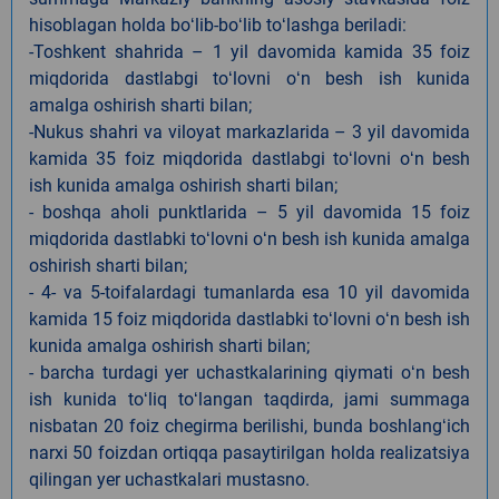
hisoblagan holda boʻlib-boʻlib toʻlashga beriladi:
-Toshkent shahrida – 1 yil davomida kamida 35 foiz
miqdorida dastlabgi toʻlovni oʻn besh ish kunida
amalga oshirish sharti bilan;
-Nukus shahri va viloyat markazlarida – 3 yil davomida
kamida 35 foiz miqdorida dastlabgi toʻlovni oʻn besh
ish kunida amalga oshirish sharti bilan;
- boshqa aholi punktlarida – 5 yil davomida 15 foiz
miqdorida dastlabki toʻlovni oʻn besh ish kunida amalga
oshirish sharti bilan;
- 4- va 5-toifalardagi tumanlarda esa 10 yil davomida
kamida 15 foiz miqdorida dastlabki toʻlovni oʻn besh ish
kunida amalga oshirish sharti bilan;
- barcha turdagi yer uchastkalarining qiymati oʻn besh
ish kunida toʻliq toʻlangan taqdirda, jami summaga
nisbatan 20 foiz chegirma berilishi, bunda boshlangʻich
narxi 50 foizdan ortiqqa pasaytirilgan holda realizatsiya
qilingan yer uchastkalari mustasno.