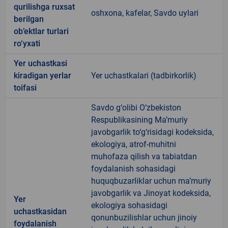
qurilishga ruxsat
oshxona, kafelar, Savdo uylari
berilgan
ob’ektlar turlari
ro‘yxati
Yer uchastkasi
kiradigan yerlar
Yer uchastkalari (tadbirkorlik)
toifasi
Savdo g‘olibi O‘zbekiston
Respublikasining Ma’muriy
javobgarlik to‘g‘risidagi kodeksida,
ekologiya, atrof-muhitni
muhofaza qilish va tabiatdan
foydalanish sohasidagi
huquqbuzarliklar uchun ma’muriy
javobgarlik va Jinoyat kodeksida,
Yer
ekologiya sohasidagi
uchastkasidan
qonunbuzilishlar uchun jinoiy
foydalanish