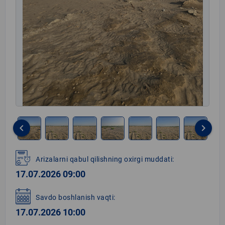
keyboard_arrow_left
keyboard_arrow_right
Item
1
Arizalarni qabul qilishning oxirgi muddati:
of
17.07.2026 09:00
8
Savdo boshlanish vaqti:
17.07.2026 10:00