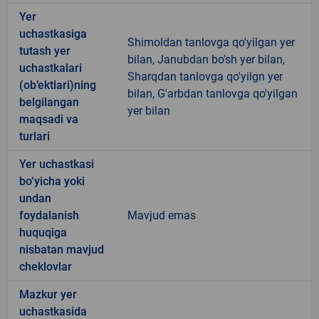
Yer
uchastkasiga
Shimoldan tanlovga qo'yilgan yer
tutash yer
bilan, Janubdan bo'sh yer bilan,
uchastkalari
Sharqdan tanlovga qo'yilgn yer
(ob’ektlari)ning
bilan, G'arbdan tanlovga qo'yilgan
belgilangan
yer bilan
maqsadi va
turlari
Yer uchastkasi
bo‘yicha yoki
undan
foydalanish
Mavjud emas
huquqiga
nisbatan mavjud
cheklovlar
Mazkur yer
uchastkasida