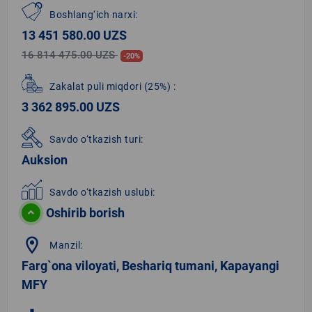
Boshlang‘ich narxi:
13 451 580.00 UZS
16 814 475.00 UZS
-20%
Zakalat puli miqdori
(25%)
:
3 362 895.00 UZS
Savdo o‘tkazish turi:
Auksion
Savdo o‘tkazish uslubi:
Oshirib borish
location_on
Manzil:
Farg`ona viloyati, Beshariq tumani, Kapayangi
MFY