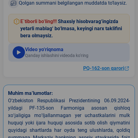
Qolgan summani belgilangan muddatda to‘laysiz.
E`tiborli bo‘ling!!!
Shaxsiy hisobvarag‘ingizda
yetarli mablag‘ bo‘lmasa, keyingi narx taklifini
bera olmaysiz.
Video yo‘riqnoma
Qanday ishlashini videoda ko‘ring
PQ-162-son qarori
Muhim ma’lumotlar:
O‘zbekiston Respublikasi Prezidentining 06.09.2024-
yildagi PF-135-son Farmoniga asosan qishloq
xoʻjaligiga moʻljallanmagan yer uchastkalarini mulk
huquqi yoki ijara huquqi asosida sotib olish qiymatini
quyidagi shartlarda har oyda teng ulushlarda, qoldiq
summaga Markaziy bankning asosiy stavkasida foiz