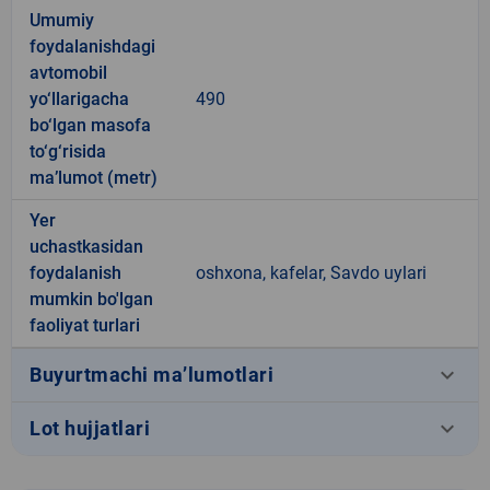
Umumiy
foydalanishdagi
avtomobil
yo‘llarigacha
490
bo‘lgan masofa
to‘g‘risida
ma’lumot (metr)
Yer
uchastkasidan
foydalanish
oshxona, kafelar, Savdo uylari
mumkin bo'lgan
faoliyat turlari
keyboard_arrow_down
Buyurtmachi ma’lumotlari
keyboard_arrow_down
Lot hujjatlari