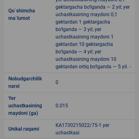
gektargacha bo‘lganda — 2 yil; yer
Qo`shimcha
uchastkasining maydoni 0,1
ma`lumot
gektardan 1 gektargacha
bo‘lganda — 3 yil; yer
uchastkasining maydoni 1
gektardan 10 gektargacha
bo‘lganda — 4 yil; yer
uchastkasining maydoni 10
gektardan ortiq bo‘lganda — 5 yil. -
Nobudgarchilik
0
narxi
Yer
uchastkasining
0.015
maydoni (ga)
KA1730215022/75-1 yer
Unikal raqami
uchastkasi