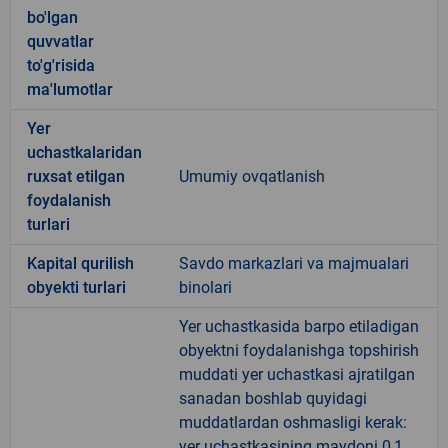
bo'lgan
quvvatlar
to'g'risida
ma'lumotlar
Yer
uchastkalaridan
ruxsat etilgan
Umumiy ovqatlanish
foydalanish
turlari
Kapital qurilish
Savdo markazlari va majmualari
obyekti turlari
binolari
Yer uchastkasida barpo etiladigan
obyektni foydalanishga topshirish
muddati yer uchastkasi ajratilgan
sanadan boshlab quyidagi
muddatlardan oshmasligi kerak:
yer uchastkasining maydoni 0,1