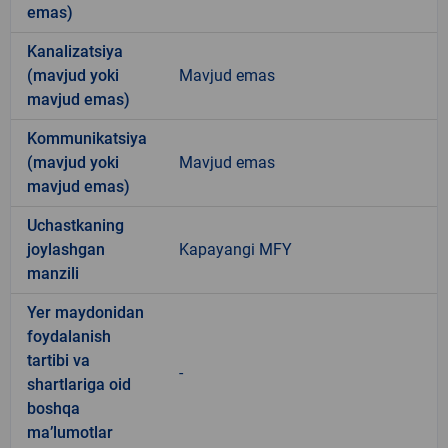
emas)
Kanalizatsiya
(mavjud yoki
Mavjud emas
mavjud emas)
Kommunikatsiya
(mavjud yoki
Mavjud emas
mavjud emas)
Uchastkaning
joylashgan
Kapayangi MFY
manzili
Yer maydonidan
foydalanish
tartibi va
-
shartlariga oid
boshqa
ma’lumotlar