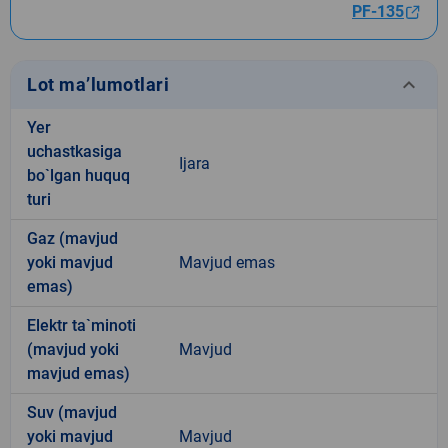
PF-135
keyboard_arrow_down
Lot ma’lumotlari
Yer
uchastkasiga
Ijara
bo`lgan huquq
turi
Gaz (mavjud
yoki mavjud
Mavjud emas
emas)
Elektr ta`minoti
(mavjud yoki
Mavjud
mavjud emas)
Suv (mavjud
yoki mavjud
Mavjud