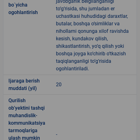
javobgarlik belgilanganligi
bo`yicha
to‘g‘risida, shu jumladan er
ogohlantirish
uchastkasi huhudidagi daraxtlar,
butalar, boshqa o‘simliklar va
nihollarni qonunga xilof ravishda
kesish, kundakov qilish,
shikastlantirish, yo‘q qilish yoki
boshqa joyga ko‘chirib o‘tkazish
taqiqlanganligi to‘g‘risida
ogohlantiriladi.
Ijaraga berish
20
muddati (yil)
Qurilish
ob'yektini tashqi
muhandislik-
kommunikatsiya
tarmoqlariga
-
ulash mumkin