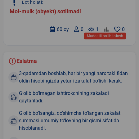
priority_high
Lot holati:
Mol-mulk (obyekt) sotilmadi
60 oy
0
remove_red_eye
1
0
Muddatli bo‘lib to‘lash
Eslatma
3-qadamdan boshlab, har bir yangi narx taklifidan
oldin hisobingizda yetarli zakalat bo‘lishi kerak.
G‘olib bo‘lmagan ishtirokchining zakaladi
qaytariladi.
G‘olib bo‘lsangiz, qo‘shimcha to‘langan zakalat
summasi umumiy to‘lovning bir qismi sifatida
hisoblanadi.