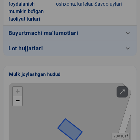
foydalanish
oshxona, kafelar, Savdo uylari
mumkin bo'lgan
faoliyat turlari
keyboard_arrow_down
Buyurtmachi ma’lumotlari
keyboard_arrow_down
Lot hujjatlari
Mulk joylashgan hudud
+
−