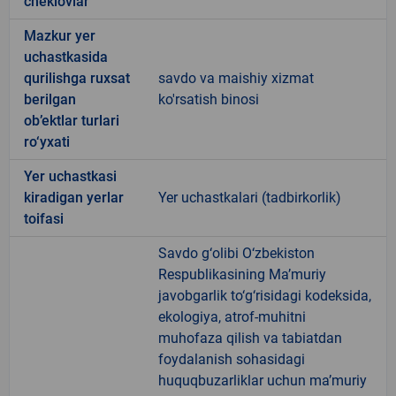
cheklovlar
Mazkur yer
uchastkasida
qurilishga ruxsat
savdo va maishiy xizmat
berilgan
ko'rsatish binosi
ob’ektlar turlari
ro‘yxati
Yer uchastkasi
kiradigan yerlar
Yer uchastkalari (tadbirkorlik)
toifasi
Savdo g‘olibi O‘zbekiston
Respublikasining Ma’muriy
javobgarlik to‘g‘risidagi kodeksida,
ekologiya, atrof-muhitni
muhofaza qilish va tabiatdan
foydalanish sohasidagi
huquqbuzarliklar uchun ma’muriy