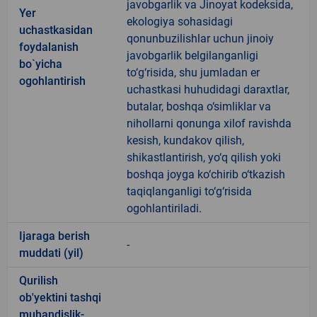
javobgarlik va Jinoyat kodeksida,
Yer
ekologiya sohasidagi
uchastkasidan
qonunbuzilishlar uchun jinoiy
foydalanish
javobgarlik belgilanganligi
bo`yicha
to‘g‘risida, shu jumladan er
ogohlantirish
uchastkasi huhudidagi daraxtlar,
butalar, boshqa o‘simliklar va
nihollarni qonunga xilof ravishda
kesish, kundakov qilish,
shikastlantirish, yo‘q qilish yoki
boshqa joyga ko‘chirib o‘tkazish
taqiqlanganligi to‘g‘risida
ogohlantiriladi.
Ijaraga berish
-
muddati (yil)
Qurilish
ob'yektini tashqi
muhandislik-