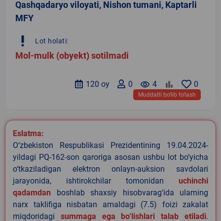
Qashqadaryo viloyati, Nishon tumani, Kaptarli
MFY
priority_high
Lot holati:
Mol-mulk (obyekt) sotilmadi
120 oy
0
remove_red_eye
4
0
Muddatli bo‘lib to‘lash
Eslatma:
O‘zbekiston Respublikasi Prezidentining 19.04.2024-
yildagi PQ-162-son qaroriga asosan ushbu lot bo‘yicha
o‘tkaziladigan elektron onlayn-auksion savdolari
jarayonida, ishtirokchilar tomonidan
uchinchi
qadamdan
boshlab shaxsiy hisobvarag‘ida ularning
narx taklifiga nisbatan amaldagi (7.5) foizi zakalat
miqdoridagi
summaga ega bo‘lishlari talab etiladi
.