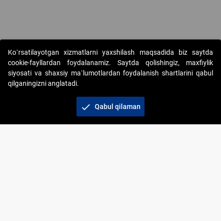
Ko`rsatilayotgan xizmatlarni yaxshilash maqsadida biz saytda
cookie-fayllardan foydalanamiz. Saytda qolishingiz, maxfiylik
siyosati va shaxsiy ma`lumotlardan foydalanish shartlarini qabul
qilganingizni anglatadi.
Copyright © 2017-2026. "Elektron onlayn-auksionlarni
tashkil etish" AJ. Barcha huquqlar himoyalangan
check
Qabul qilaman
To‘lov usullari