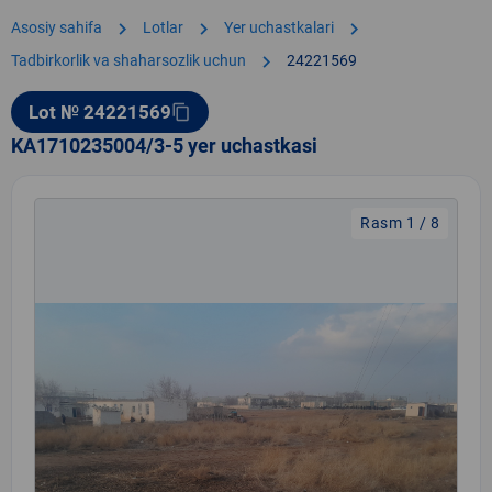
chevron_right
chevron_right
chevron_right
Asosiy sahifa
Lotlar
Yer uchastkalari
chevron_right
Tadbirkorlik va shaharsozlik uchun
24221569
Lot № 24221569
content_copy
KA1710235004/3-5 yer uchastkasi
Rasm 1 / 8