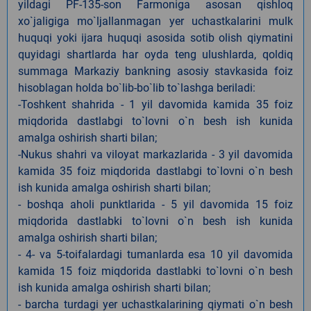
yildagi PF-135-son Farmoniga asosan qishloq
xo`jaligiga mo`ljallanmagan yer uchastkalarini mulk
huquqi yoki ijara huquqi asosida sotib olish qiymatini
quyidagi shartlarda har oyda teng ulushlarda, qoldiq
summaga Markaziy bankning asosiy stavkasida foiz
hisoblagan holda bo`lib-bo`lib to`lashga beriladi:
-Toshkent shahrida - 1 yil davomida kamida 35 foiz
miqdorida dastlabgi to`lovni o`n besh ish kunida
amalga oshirish sharti bilan;
-Nukus shahri va viloyat markazlarida - 3 yil davomida
kamida 35 foiz miqdorida dastlabgi to`lovni o`n besh
ish kunida amalga oshirish sharti bilan;
- boshqa aholi punktlarida - 5 yil davomida 15 foiz
miqdorida dastlabki to`lovni o`n besh ish kunida
amalga oshirish sharti bilan;
- 4- va 5-toifalardagi tumanlarda esa 10 yil davomida
kamida 15 foiz miqdorida dastlabki to`lovni o`n besh
ish kunida amalga oshirish sharti bilan;
- barcha turdagi yer uchastkalarining qiymati o`n besh