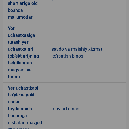
shartlariga oid
boshqa
ma’lumotlar
Yer
uchastkasiga
tutash yer
uchastkalari
savdo va maishiy xizmat
(ob’ektlari)ning
ko'rsatish binosi
belgilangan
maqsadi va
turlari
Yer uchastkasi
bo‘yicha yoki
undan
foydalanish
mavjud emas
huquqiga
nisbatan mavjud