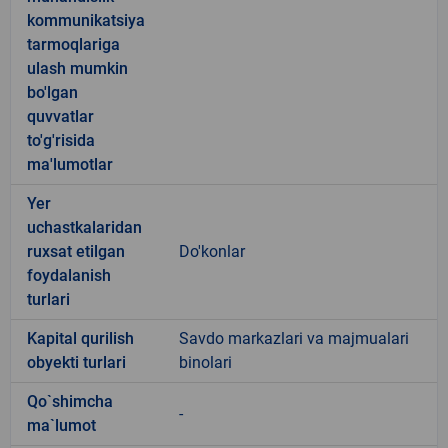
kommunikatsiya
tarmoqlariga
ulash mumkin
bo'lgan
quvvatlar
to'g'risida
ma'lumotlar
Yer
uchastkalaridan
ruxsat etilgan
Do'konlar
foydalanish
turlari
Kapital qurilish
Savdo markazlari va majmualari
obyekti turlari
binolari
Qo`shimcha
-
ma`lumot