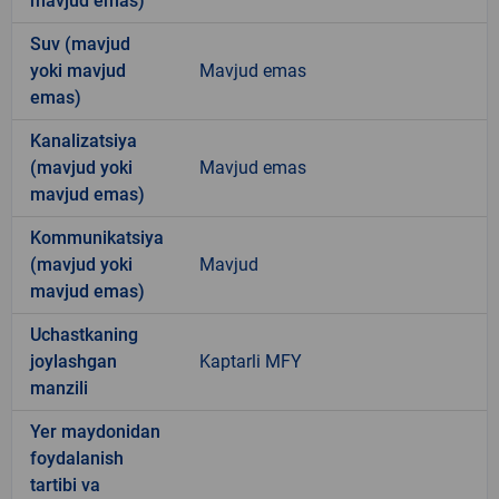
mavjud emas)
Suv (mavjud
yoki mavjud
Mavjud emas
emas)
Kanalizatsiya
(mavjud yoki
Mavjud emas
mavjud emas)
Kommunikatsiya
(mavjud yoki
Mavjud
mavjud emas)
Uchastkaning
joylashgan
Kaptarli MFY
manzili
Yer maydonidan
foydalanish
tartibi va
-