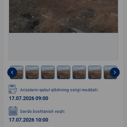
keyboard_arrow_left
keyboard_arrow_right
Item
1
Arizalarni qabul qilishning oxirgi muddati:
of
17.07.2026 09:00
8
Savdo boshlanish vaqti:
17.07.2026 10:00