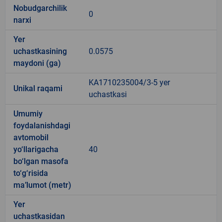
Nobudgarchilik
0
narxi
Yer
uchastkasining
0.0575
maydoni (ga)
KA1710235004/3-5 yer
Unikal raqami
uchastkasi
Umumiy
foydalanishdagi
avtomobil
yo‘llarigacha
40
bo‘lgan masofa
to‘g‘risida
ma’lumot (metr)
Yer
uchastkasidan