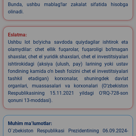
Bunda, ushbu mablag‘lar zakalat sifatida hisobga
olinadi.
Eslatma:
Ushbu lot bo‘yicha savdoda quiydagilar ishtirok eta
olamydilar: chet ellik fuqarolar, fuqaroligi bo‘lmagan
shaxslar, chet el yuridik shaxslari, chet el investitsiyalari
ishtirokidagi (aksiya (ulush, pay) larining yoki ustav
fondining kamida o‘n besh foizini chet el investitsiyalari
tashkil etadigan) korxonalar, shuningdek davlat
organlari, muassasalari va korxonalari (O‘zbekiston
Respublikasining 15.11.2021 yildagi O‘RQ-728-son
qonuni 13-moddasi).
Muhim ma’lumotlar:
O`zbekiston Respublikasi Prezidentining 06.09.2024-