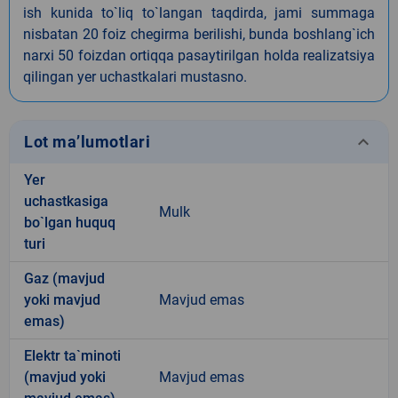
ish kunida to`liq to`langan taqdirda, jami summaga
nisbatan 20 foiz chegirma berilishi, bunda boshlang`ich
narxi 50 foizdan ortiqqa pasaytirilgan holda realizatsiya
qilingan yer uchastkalari mustasno.
keyboard_arrow_down
Lot ma’lumotlari
Yer
uchastkasiga
Mulk
bo`lgan huquq
turi
Gaz (mavjud
yoki mavjud
Mavjud emas
emas)
Elektr ta`minoti
(mavjud yoki
Mavjud emas