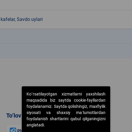
kafelar, Savdo uylari
k
k
Ko`rsatilayotgan xizmatlarni yaxshilash
maqsadida biz saytda cookie-fayllardan
foydalanamiz. Saytda qolishingiz, maxfiylik
siyosati va shaxsiy ma`lumotlardan
To‘lov usullari
foydalanish shartlarini qabul qilganingizni
anglatadi.