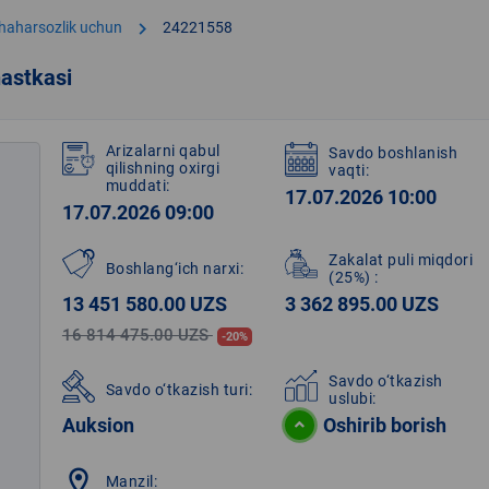
chevron_right
shaharsozlik uchun
24221558
astkasi
Arizalarni qabul
Savdo boshlanish
qilishning oxirgi
vaqti:
muddati:
17.07.2026 10:00
17.07.2026 09:00
Zakalat puli miqdori
Boshlang‘ich narxi:
(25%)
:
13 451 580.00 UZS
3 362 895.00 UZS
16 814 475.00 UZS
-20%
Savdo o‘tkazish
Savdo o‘tkazish turi:
uslubi:
Auksion
Oshirib borish
location_on
Manzil: