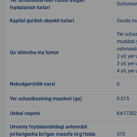
Yer uchastkalaridan ruxsat etilgan
Do'konlar
foydalanish turlari
Kapital qurilish obyekti turlari
Savdo ma
Yer uchas
muddati 
oshmasli
Qo`shimcha ma`lumot
2 yil; ye
3 yil; ye
4 yil; ye
Nobudgarchilik narxi
0
Yer uchastkasining maydoni (ga)
0.015
Unikal raqami
KA173021
Umumiy foydalanishdagi avtomobil
yo‘llarigacha bo‘lgan masofa to‘g‘risida
370