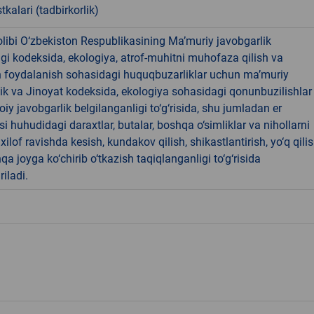
tkalari (tadbirkorlik)
libi O‘zbekiston Respublikasining Ma’muriy javobgarlik
dagi kodeksida, ekologiya, atrof-muhitni muhofaza qilish va
n foydalanish sohasidagi huquqbuzarliklar uchun ma’muriy
ik va Jinoyat kodeksida, ekologiya sohasidagi qonunbuzilishlar
oiy javobgarlik belgilanganligi to‘g‘risida, shu jumladan er
i huhudidagi daraxtlar, butalar, boshqa o‘simliklar va nihollarni
ilof ravishda kesish, kundakov qilish, shikastlantirish, yo‘q qili
qa joyga ko‘chirib o‘tkazish taqiqlanganligi to‘g‘risida
riladi.