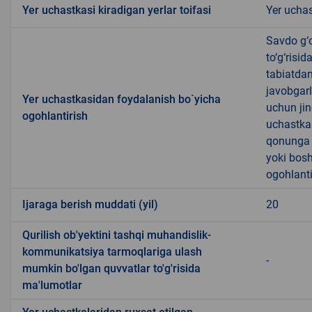
Yer uchastkasi kiradigan yerlar toifasi
Yer uchas
Savdo g‘o
to‘g‘risi
tabiatda
javobgarl
Yer uchastkasidan foydalanish bo`yicha
uchun jin
ogohlantirish
uchastkas
qonunga x
yoki bosh
ogohlanti
Ijaraga berish muddati (yil)
20
Qurilish ob'yektini tashqi muhandislik-
kommunikatsiya tarmoqlariga ulash
-
mumkin bo'lgan quvvatlar to'g'risida
ma'lumotlar