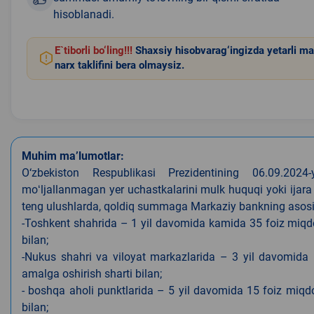
hisoblanadi.
E`tiborli bo‘ling!!!
Shaxsiy hisobvarag‘ingizda yetarli ma
narx taklifini bera olmaysiz.
Muhim ma’lumotlar:
O‘zbekiston Respublikasi Prezidentining 06.09.202
moʻljallanmagan yer uchastkalarini mulk huquqi yoki ijara
teng ulushlarda, qoldiq summaga Markaziy bankning asosiy s
-Toshkent shahrida – 1 yil davomida kamida 35 foiz miqdor
bilan;
-Nukus shahri va viloyat markazlarida – 3 yil davomida 
amalga oshirish sharti bilan;
- boshqa aholi punktlarida – 5 yil davomida 15 foiz miqdo
bilan;