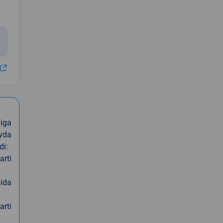
iga
oyda
di:
arti
nida
arti