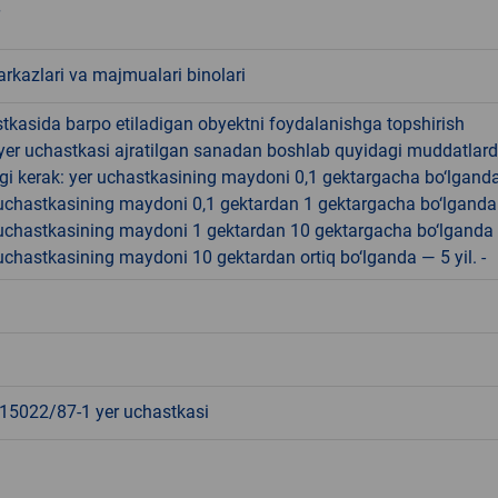
rkazlari va majmualari binolari
tkasida barpo etiladigan obyektni foydalanishga topshirish
yer uchastkasi ajratilgan sanadan boshlab quyidagi muddatlar
gi kerak: yer uchastkasining maydoni 0,1 gektargacha bo‘lgand
r uchastkasining maydoni 0,1 gektardan 1 gektargacha bo‘lgand
r uchastkasining maydoni 1 gektardan 10 gektargacha bo‘lganda
r uchastkasining maydoni 10 gektardan ortiq bo‘lganda — 5 yil. -
5022/87-1 yer uchastkasi