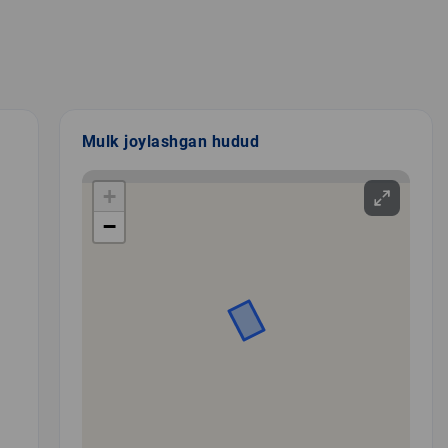
Mulk joylashgan hudud
+
−