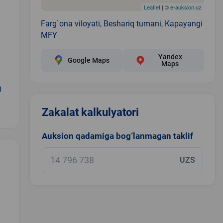
Leaflet
| ©
e-auksion.uz
Farg`ona viloyati, Beshariq tumani, Kapayangi
MFY
Yandex
Google Maps
Maps
0
Zakalat kalkulyatori
Auksion qadamiga bog‘lanmagan taklif
UZS
.