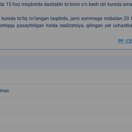
da 15 foiz miqdorida dastlabki toʻlovni oʻn besh ish kunida am
h kunida toʻliq toʻlangan taqdirda, jami summaga nisbatan 20 
rtiqqa pasaytirilgan holda realizatsiya qilingan yer uchastka
PF-13
k
emas