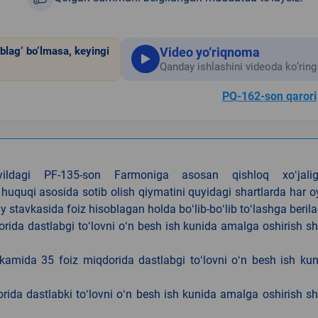
Video yo‘riqnoma
blag‘ bo‘lmasa, keyingi
Qanday ishlashini videoda ko‘ring
PQ-162-son qarori
4-yildagi PF-135-son Farmoniga asosan qishloq xoʻjalig
 huquqi asosida sotib olish qiymatini quyidagi shartlarda har 
tavkasida foiz hisoblagan holda boʻlib-boʻlib toʻlashga berila
ida dastlabgi toʻlovni oʻn besh ish kunida amalga oshirish sh
kamida 35 foiz miqdorida dastlabgi toʻlovni oʻn besh ish ku
rida dastlabki toʻlovni oʻn besh ish kunida amalga oshirish sh