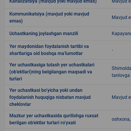
Kanalizatsiya (mavjud yoki mavjud emas)
Mavjud 
Kommunikatsiya (mavjud yoki mavjud
Mavjud 
emas)
Uchastkaning joylashgan manzili
Kapayan
Yer maydonidan foydalanish tartibi va
-
shartlariga oid boshqa ma’lumotlar
Yer uchastkasiga tutash yer uchastkalari
Shimoldan
(ob’ektlari)ning belgilangan maqsadi va
tanlovga 
turlari
Yer uchastkasi bo‘yicha yoki undan
foydalanish huquqiga nisbatan mavjud
Mavjud 
cheklovlar
Mazkur yer uchastkasida qurilishga ruxsat
oshxona, 
berilgan ob’ektlar turlari ro‘yxati