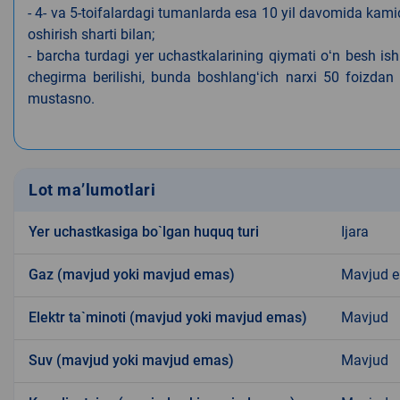
- 4- va 5-toifalardagi tumanlarda esa 10 yil davomida kami
oshirish sharti bilan;
- barcha turdagi yer uchastkalarining qiymati oʻn besh is
chegirma berilishi, bunda boshlangʻich narxi 50 foizdan o
mustasno.
Lot ma’lumotlari
Yer uchastkasiga bo`lgan huquq turi
Ijara
Gaz (mavjud yoki mavjud emas)
Mavjud 
Elektr ta`minoti (mavjud yoki mavjud emas)
Mavjud
Suv (mavjud yoki mavjud emas)
Mavjud