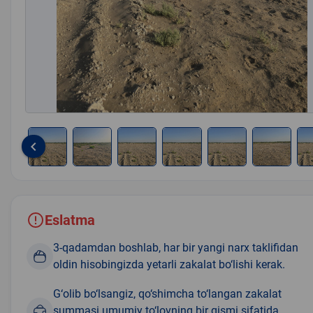
keyboard_arrow_left
Item
1
of
8
Eslatma
3-qadamdan boshlab, har bir yangi narx taklifidan
oldin hisobingizda yetarli zakalat bo‘lishi kerak.
G‘olib bo‘lsangiz, qo‘shimcha to‘langan zakalat
summasi umumiy to‘lovning bir qismi sifatida