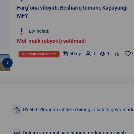
Farg`ona viloyati, Beshariq tumani, Kapayangi
MFY
priority_high
Lot holati:
Mol-mulk (obyekt) sotilmadi
60 oy
0
remove_red_eye
1
Muddatli bo‘lib to‘lash
keyboard_arrow_right
G‘olib bo‘lmagan ishtirokchining zakaladi qaytariladi
Qolgan summani belgilangan muddatda to‘laysiz.