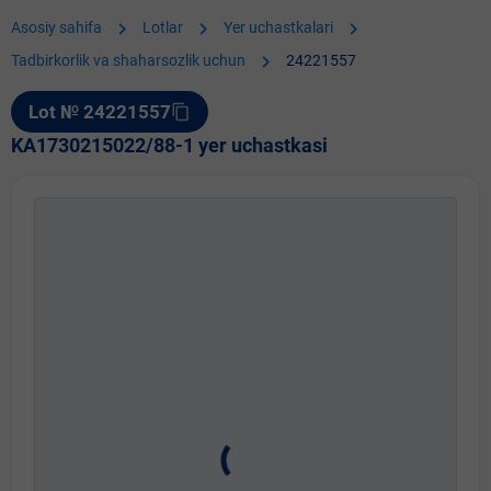
chevron_right
chevron_right
chevron_right
Asosiy sahifa
Lotlar
Yer uchastkalari
chevron_right
Tadbirkorlik va shaharsozlik uchun
24221557
Lot № 24221557
content_copy
KA1730215022/88-1 yer uchastkasi