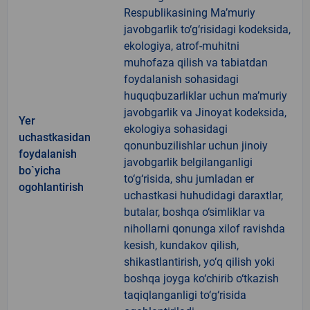
Respublikasining Ma’muriy
javobgarlik to‘g‘risidagi kodeksida,
ekologiya, atrof-muhitni
muhofaza qilish va tabiatdan
foydalanish sohasidagi
huquqbuzarliklar uchun ma’muriy
javobgarlik va Jinoyat kodeksida,
Yer
ekologiya sohasidagi
uchastkasidan
qonunbuzilishlar uchun jinoiy
foydalanish
javobgarlik belgilanganligi
bo`yicha
to‘g‘risida, shu jumladan er
ogohlantirish
uchastkasi huhudidagi daraxtlar,
butalar, boshqa o‘simliklar va
nihollarni qonunga xilof ravishda
kesish, kundakov qilish,
shikastlantirish, yo‘q qilish yoki
boshqa joyga ko‘chirib o‘tkazish
taqiqlanganligi to‘g‘risida