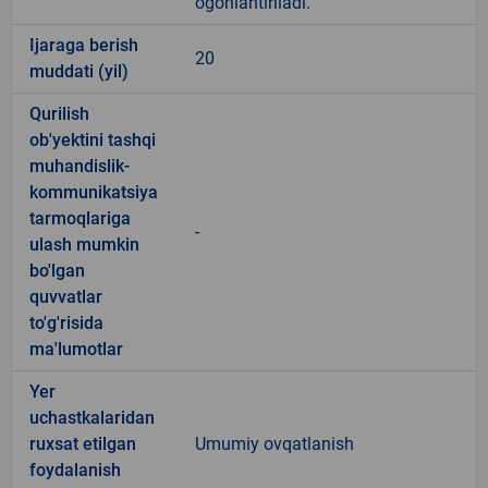
ogohlantiriladi.
Ijaraga berish
20
muddati (yil)
Qurilish
ob'yektini tashqi
muhandislik-
kommunikatsiya
tarmoqlariga
-
ulash mumkin
bo'lgan
quvvatlar
to'g'risida
ma'lumotlar
Yer
uchastkalaridan
ruxsat etilgan
Umumiy ovqatlanish
foydalanish