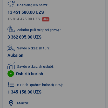
Boshlang‘ich narxi:
13 451 580.00 UZS
16 814 475.00 UZS
-20%
Zakalat puli miqdori
(25%)
:
3 362 895.00 UZS
Savdo o‘tkazish turi:
Auksion
Savdo o‘tkazish uslubi:
Oshirib borish
format_list_numbered
Birinchi qadam bahosi(10%):
1 345 158.00 UZS
location_on
Manzil: