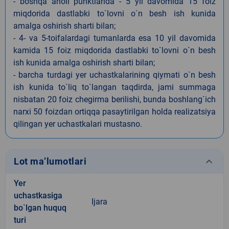
- boshqa aholi punktlarida - 5 yil davomida 15 foiz
miqdorida dastlabki to`lovni o`n besh ish kunida
amalga oshirish sharti bilan;
- 4- va 5-toifalardagi tumanlarda esa 10 yil davomida
kamida 15 foiz miqdorida dastlabki to`lovni o`n besh
ish kunida amalga oshirish sharti bilan;
- barcha turdagi yer uchastkalarining qiymati o`n besh
ish kunida to`liq to`langan taqdirda, jami summaga
nisbatan 20 foiz chegirma berilishi, bunda boshlang`ich
narxi 50 foizdan ortiqqa pasaytirilgan holda realizatsiya
qilingan yer uchastkalari mustasno.
keyboard_arrow_down
Lot ma’lumotlari
Yer
uchastkasiga
Ijara
bo`lgan huquq
turi