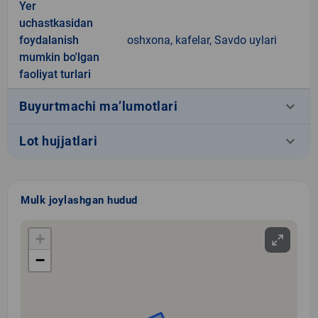
Yer
uchastkasidan
foydalanish
oshxona, kafelar, Savdo uylari
mumkin bo'lgan
faoliyat turlari
keyboard_arrow_down
Buyurtmachi ma’lumotlari
keyboard_arrow_down
Lot hujjatlari
Mulk joylashgan hudud
+
−