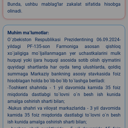
Bunda, ushbu mablag‘lar zakalat sifatida hisobga
olinadi.
Muhim ma’lumotlar:
O`zbekiston Respublikasi Prezidentining 06.09.2024-
yildagi PF-135-son Farmoniga asosan qishloq
xo`jaligiga mo`ljallanmagan yer uchastkalarini mulk
huquqi yoki ijara huquqi asosida sotib olish qiymatini
quyidagi shartlarda har oyda teng ulushlarda, qoldiq
summaga Markaziy bankning asosiy stavkasida foiz
hisoblagan holda bo`lib-bo`lib to`lashga beriladi:
-Toshkent shahrida - 1 yil davomida kamida 35 foiz
miqdorida dastlabgi to`lovni o`n besh ish kunida
amalga oshirish sharti bilan;
-Nukus shahri va viloyat markazlarida - 3 yil davomida
kamida 35 foiz miqdorida dastlabgi to`lovni o`n besh
ish kunida amalga oshirish sharti bilan;