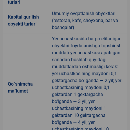
turlari
Umumiy ovqatlanish obyektlari
Kapital qurilish
(restoran, kafe, choyxona, bar va
obyekti turlari
boshqalar)
Yer uchastkasida barpo etiladigan
obyektni foydalanishga topshirish
muddati yer uchastkasi ajratilgan
sanadan boshlab quyidagi
muddatlardan oshmasligi kerak:
yer uchastkasining maydoni 0,1
gektargacha bo‘lganda — 2 yil; yer
Qo`shimcha
uchastkasining maydoni 0,1
ma`lumot
gektardan 1 gektargacha
bo‘lganda — 3 yil; yer
uchastkasining maydoni 1
gektardan 10 gektargacha
bo‘lganda — 4 yil; yer
uchastkasining maydoni 10