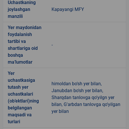
Uchastkaning
joylashgan
Kapayangi MFY
manzili
Yer maydonidan
foydalanish
tartibi va
-
shartlariga oid
boshqa
ma’lumotlar
Yer
uchastkasiga
himoldan bo'sh yer bilan,
tutash yer
Janubdan bo'sh yer bilan,
uchastkalari
Sharqdan tanlovga qo'yilgn yer
(ob’ektlari)ning
bilan, G'arbdan tanlovga qo'yilgan
belgilangan
yer bilan
maqsadi va
turlari