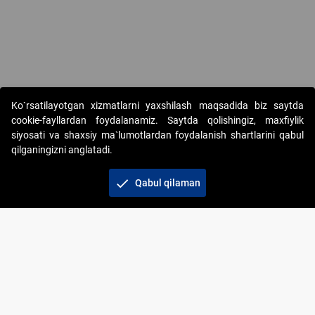
Ko`rsatilayotgan xizmatlarni yaxshilash maqsadida biz saytda
cookie-fayllardan foydalanamiz. Saytda qolishingiz, maxfiylik
siyosati va shaxsiy ma`lumotlardan foydalanish shartlarini qabul
qilganingizni anglatadi.
Copyright © 2017-2026. "Elektron onlayn-auksionlarni
tashkil etish" AJ. Barcha huquqlar himoyalangan
check
Qabul qilaman
To‘lov usullari