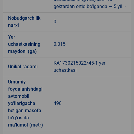
gektardan ortiq bo‘lganda — 5 yil. -
Nobudgarchilik
0
narxi
Yer
uchastkasining
0.015
maydoni (ga)
KA1730215022/45-1 yer
Unikal raqami
uchastkasi
Umumiy
foydalanishdagi
avtomobil
yo‘llarigacha
490
bo‘lgan masofa
to‘g‘risida
ma’lumot (metr)