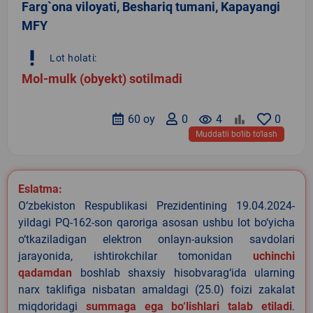
Farg`ona viloyati, Beshariq tumani, Kapayangi
MFY
priority_high
Lot holati:
Mol-mulk (obyekt) sotilmadi
60 oy
0
remove_red_eye
4
0
Muddatli bo‘lib to‘lash
Eslatma:
O‘zbekiston Respublikasi Prezidentining 19.04.2024-
yildagi PQ-162-son qaroriga asosan ushbu lot bo‘yicha
o‘tkaziladigan elektron onlayn-auksion savdolari
jarayonida, ishtirokchilar tomonidan
uchinchi
qadamdan
boshlab shaxsiy hisobvarag‘ida ularning
narx taklifiga nisbatan amaldagi (25.0) foizi zakalat
miqdoridagi
summaga ega bo‘lishlari talab etiladi
.