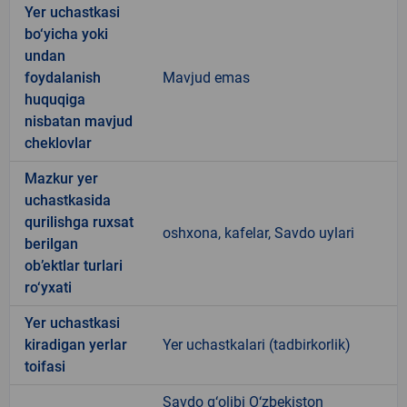
Yer uchastkasi
bo‘yicha yoki
undan
foydalanish
Mavjud emas
huquqiga
nisbatan mavjud
cheklovlar
Mazkur yer
uchastkasida
qurilishga ruxsat
oshxona, kafelar, Savdo uylari
berilgan
ob’ektlar turlari
ro‘yxati
Yer uchastkasi
kiradigan yerlar
Yer uchastkalari (tadbirkorlik)
toifasi
Savdo g‘olibi O‘zbekiston