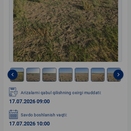
keyboard_arrow_left
keyboard_arrow_right
Item
1
Arizalarni qabul qilishning oxirgi muddati:
of
17.07.2026 09:00
8
Savdo boshlanish vaqti:
17.07.2026 10:00