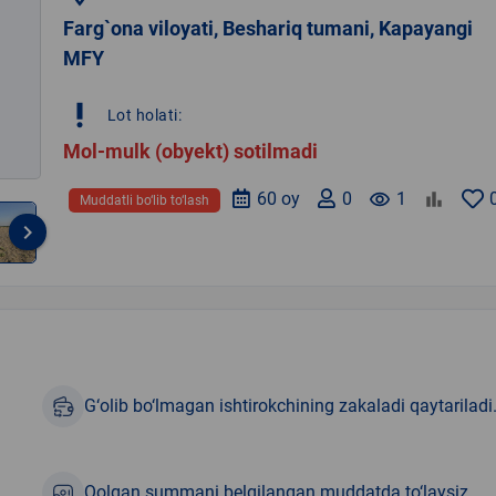
Farg`ona viloyati, Beshariq tumani, Kapayangi
MFY
priority_high
Lot holati:
Mol-mulk (obyekt) sotilmadi
60 oy
0
remove_red_eye
1
Muddatli bo‘lib to‘lash
keyboard_arrow_right
G‘olib bo‘lmagan ishtirokchining zakaladi qaytariladi
Qolgan summani belgilangan muddatda to‘laysiz.