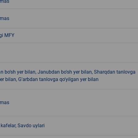
emas
emas
gi MFY
 bo'sh yer bilan, Janubdan bo'sh yer bilan, Sharqdan tanlovga
yer bilan, G'arbdan tanlovga qo'yilgan yer bilan
emas
kafelar, Savdo uylari