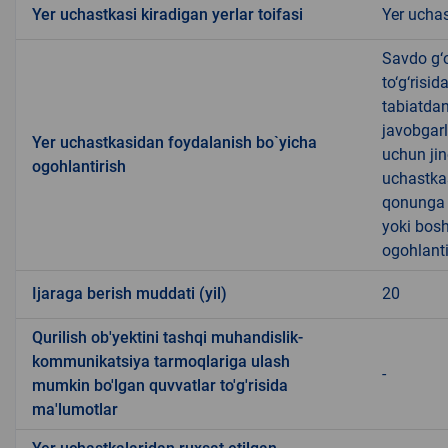
Yer uchastkasi kiradigan yerlar toifasi
Yer uchas
Savdo g‘o
to‘g‘risi
tabiatda
javobgarl
Yer uchastkasidan foydalanish bo`yicha
uchun jin
ogohlantirish
uchastkas
qonunga x
yoki bosh
ogohlanti
Ijaraga berish muddati (yil)
20
Qurilish ob'yektini tashqi muhandislik-
kommunikatsiya tarmoqlariga ulash
-
mumkin bo'lgan quvvatlar to'g'risida
ma'lumotlar