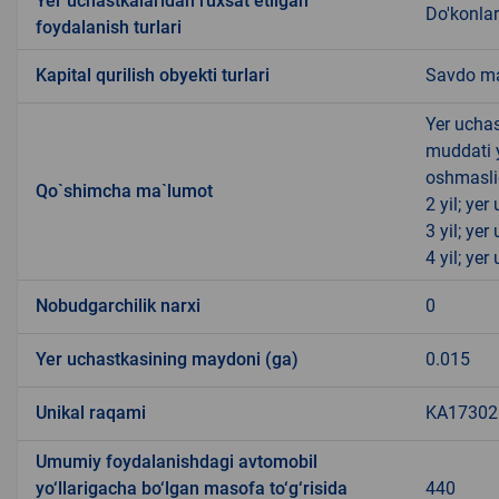
Yer uchastkalaridan ruxsat etilgan
Do'konlar
foydalanish turlari
Kapital qurilish obyekti turlari
Savdo ma
Yer uchas
muddati 
oshmasli
Qo`shimcha ma`lumot
2 yil; ye
3 yil; ye
4 yil; ye
Nobudgarchilik narxi
0
Yer uchastkasining maydoni (ga)
0.015
Unikal raqami
KA173021
Umumiy foydalanishdagi avtomobil
yo‘llarigacha bo‘lgan masofa to‘g‘risida
440