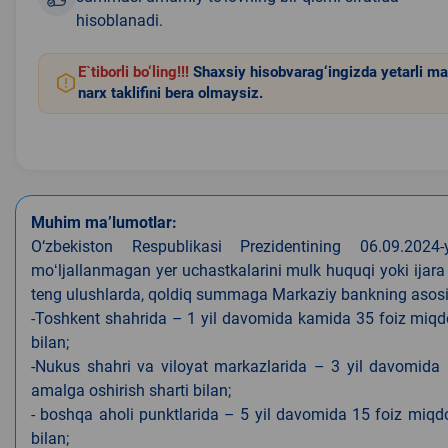
hisoblanadi.
E`tiborli bo‘ling!!!
Shaxsiy hisobvarag‘ingizda yetarli ma
narx taklifini bera olmaysiz.
Muhim ma’lumotlar:
O‘zbekiston Respublikasi Prezidentining 06.09.202
moʻljallanmagan yer uchastkalarini mulk huquqi yoki ijara
teng ulushlarda, qoldiq summaga Markaziy bankning asosiy s
-Toshkent shahrida – 1 yil davomida kamida 35 foiz miqdor
bilan;
-Nukus shahri va viloyat markazlarida – 3 yil davomida 
amalga oshirish sharti bilan;
- boshqa aholi punktlarida – 5 yil davomida 15 foiz miqdo
bilan;