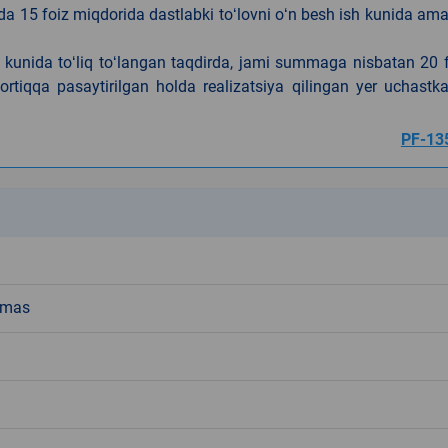
da 15 foiz miqdorida dastlabki toʻlovni oʻn besh ish kunida am
h kunida toʻliq toʻlangan taqdirda, jami summaga nisbatan 20 
rtiqqa pasaytirilgan holda realizatsiya qilingan yer uchastka
PF-13
k
emas