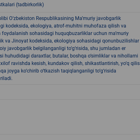
tkalari (tadbirkorlik)
libi O‘zbekiston Respublikasining Ma’muriy javobgarlik
dagi kodeksida, ekologiya, atrof-muhitni muhofaza qilish va
n foydalanish sohasidagi huquqbuzarliklar uchun ma’muriy
ik va Jinoyat kodeksida, ekologiya sohasidagi qonunbuzilishlar
oiy javobgarlik belgilanganligi to‘g‘risida, shu jumladan er
i huhudidagi daraxtlar, butalar, boshqa o‘simliklar va nihollarni
ilof ravishda kesish, kundakov qilish, shikastlantirish, yo‘q qili
qa joyga ko‘chirib o‘tkazish taqiqlanganligi to‘g‘risida
riladi.