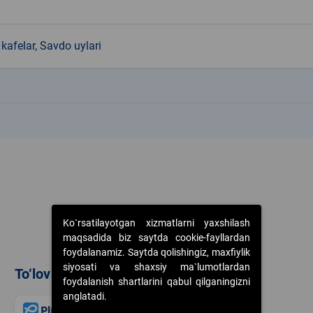
kafelar, Savdo uylari
k
k
Ko`rsatilayotgan xizmatlarni yaxshilash
maqsadida biz saytda cookie-fayllardan
foydalanamiz. Saytda qolishingiz, maxfiylik
siyosati va shaxsiy ma`lumotlardan
To‘lov usullari
foydalanish shartlarini qabul qilganingizni
anglatadi.