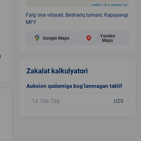
Leaflet
| ©
e-auksion.uz
Farg`ona viloyati, Beshariq tumani, Kapayangi
MFY
Yandex
Google Maps
Maps
0
Zakalat kalkulyatori
Auksion qadamiga bog‘lanmagan taklif
UZS
.