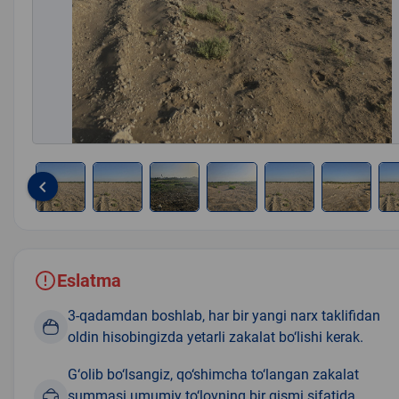
keyboard_arrow_left
Item
1
of
8
Eslatma
3-qadamdan boshlab, har bir yangi narx taklifidan
oldin hisobingizda yetarli zakalat bo‘lishi kerak.
G‘olib bo‘lsangiz, qo‘shimcha to‘langan zakalat
summasi umumiy to‘lovning bir qismi sifatida