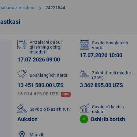
chevron_right
shaharsozlik uchun
24221544
astkasi
Arizalarni qabul
Savdo boshlanish
qilishning oxirgi
vaqti:
muddati:
17.07.2026 10:00
17.07.2026 09:00
Zakalat puli miqdori
Boshlang‘ich narxi:
(25%)
:
13 451 580.00 UZS
3 362 895.00 UZS
16 814 475.00 UZS
-20%
Savdo o‘tkazish
Savdo o‘tkazish turi:
uslubi:
Auksion
Oshirib borish
location_on
Manzil: