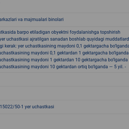
rkazlari va majmualari binolari
tkasida barpo etiladigan obyektni foydalanishga topshirish
yer uchastkasi ajratilgan sanadan boshlab quyidagi muddatlar
gi kerak: yer uchastkasining maydoni 0,1 gektargacha bo‘lgand
r uchastkasining maydoni 0,1 gektardan 1 gektargacha bo‘lgand
r uchastkasining maydoni 1 gektardan 10 gektargacha bo‘lganda
r uchastkasining maydoni 10 gektardan ortiq bo‘lganda — 5 yil. -
5022/50-1 yer uchastkasi