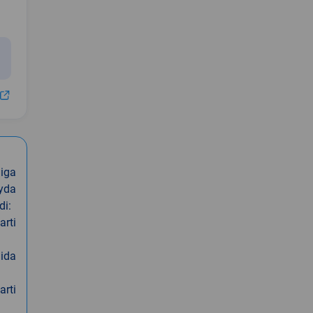
iga
oyda
di:
arti
nida
arti