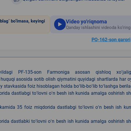
Video yo‘riqnoma
blag‘ bo‘lmasa, keyingi
Qanday ishlashini videoda ko‘ring
PQ-162-son qarori
4-yildagi PF-135-son Farmoniga asosan qishloq xoʻjalig
 huquqi asosida sotib olish qiymatini quyidagi shartlarda har 
tavkasida foiz hisoblagan holda boʻlib-boʻlib toʻlashga berila
ida dastlabgi toʻlovni oʻn besh ish kunida amalga oshirish sh
kamida 35 foiz miqdorida dastlabgi toʻlovni oʻn besh ish ku
rida dastlabki toʻlovni oʻn besh ish kunida amalga oshirish sh