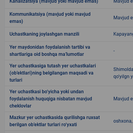
Kanalizatsiya (mavjud yoki mavjud emas)
Mavjud 
Kommunikatsiya (mavjud yoki mavjud
Mavjud 
emas)
Uchastkaning joylashgan manzili
Kapayan
Yer maydonidan foydalanish tartibi va
-
shartlariga oid boshqa ma’lumotlar
Yer uchastkasiga tutash yer uchastkalari
Shimoldan
(ob’ektlari)ning belgilangan maqsadi va
qo'yilgn 
turlari
Yer uchastkasi bo‘yicha yoki undan
foydalanish huquqiga nisbatan mavjud
Mavjud 
cheklovlar
Mazkur yer uchastkasida qurilishga ruxsat
oshxona, 
berilgan ob’ektlar turlari ro‘yxati