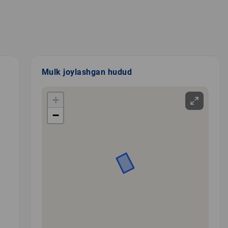
Mulk joylashgan hudud
+
−