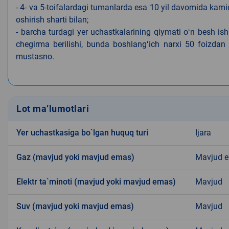
- 4- va 5-toifalardagi tumanlarda esa 10 yil davomida kami
oshirish sharti bilan;
- barcha turdagi yer uchastkalarining qiymati oʻn besh is
chegirma berilishi, bunda boshlangʻich narxi 50 foizdan o
mustasno.
Lot ma’lumotlari
Yer uchastkasiga bo`lgan huquq turi
Ijara
Gaz (mavjud yoki mavjud emas)
Mavjud 
Elektr ta`minoti (mavjud yoki mavjud emas)
Mavjud
Suv (mavjud yoki mavjud emas)
Mavjud