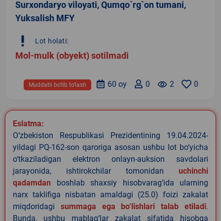
Surxondaryo viloyati, Qumqo`rg`on tumani,
Yuksalish MFY
priority_high
Lot holati:
Mol-mulk (obyekt) sotilmadi
60 oy
0
remove_red_eye
2
0
Muddatli bo‘lib to‘lash
Eslatma:
O‘zbekiston Respublikasi Prezidentining 19.04.2024-
yildagi PQ-162-son qaroriga asosan ushbu lot bo‘yicha
o‘tkaziladigan elektron onlayn-auksion savdolari
jarayonida, ishtirokchilar tomonidan
uchinchi
qadamdan
boshlab shaxsiy hisobvarag‘ida ularning
narx taklifiga nisbatan amaldagi (25.0) foizi zakalat
miqdoridagi
summaga ega bo‘lishlari talab etiladi
.
Bunda, ushbu mablag‘lar zakalat sifatida hisobga