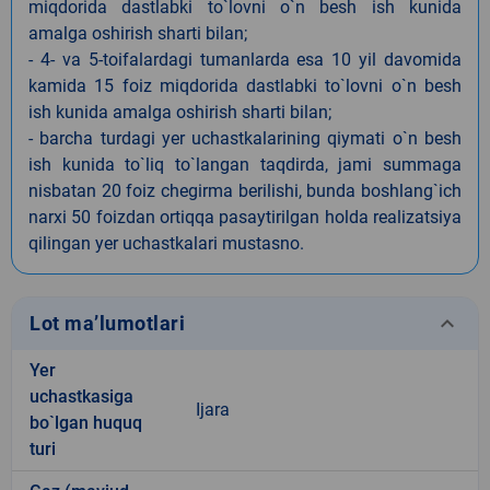
miqdorida dastlabki to`lovni o`n besh ish kunida
amalga oshirish sharti bilan;
- 4- va 5-toifalardagi tumanlarda esa 10 yil davomida
kamida 15 foiz miqdorida dastlabki to`lovni o`n besh
ish kunida amalga oshirish sharti bilan;
- barcha turdagi yer uchastkalarining qiymati o`n besh
ish kunida to`liq to`langan taqdirda, jami summaga
nisbatan 20 foiz chegirma berilishi, bunda boshlang`ich
narxi 50 foizdan ortiqqa pasaytirilgan holda realizatsiya
qilingan yer uchastkalari mustasno.
keyboard_arrow_down
Lot ma’lumotlari
Yer
uchastkasiga
Ijara
bo`lgan huquq
turi