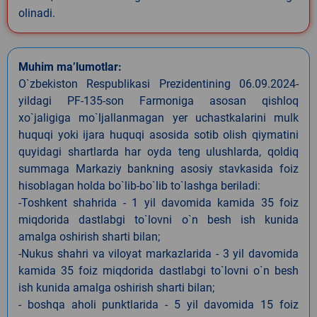
olinadi.
Muhim ma’lumotlar:
O`zbekiston Respublikasi Prezidentining 06.09.2024-
yildagi PF-135-son Farmoniga asosan qishloq
xo`jaligiga mo`ljallanmagan yer uchastkalarini mulk
huquqi yoki ijara huquqi asosida sotib olish qiymatini
quyidagi shartlarda har oyda teng ulushlarda, qoldiq
summaga Markaziy bankning asosiy stavkasida foiz
hisoblagan holda bo`lib-bo`lib to`lashga beriladi:
-Toshkent shahrida - 1 yil davomida kamida 35 foiz
miqdorida dastlabgi to`lovni o`n besh ish kunida
amalga oshirish sharti bilan;
-Nukus shahri va viloyat markazlarida - 3 yil davomida
kamida 35 foiz miqdorida dastlabgi to`lovni o`n besh
ish kunida amalga oshirish sharti bilan;
- boshqa aholi punktlarida - 5 yil davomida 15 foiz