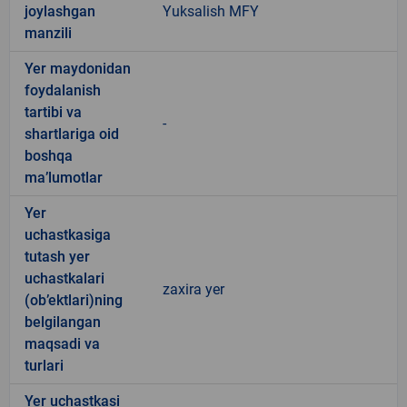
joylashgan
Yuksalish MFY
manzili
Yer maydonidan
foydalanish
tartibi va
-
shartlariga oid
boshqa
ma’lumotlar
Yer
uchastkasiga
tutash yer
uchastkalari
zaxira yer
(ob’ektlari)ning
belgilangan
maqsadi va
turlari
Yer uchastkasi