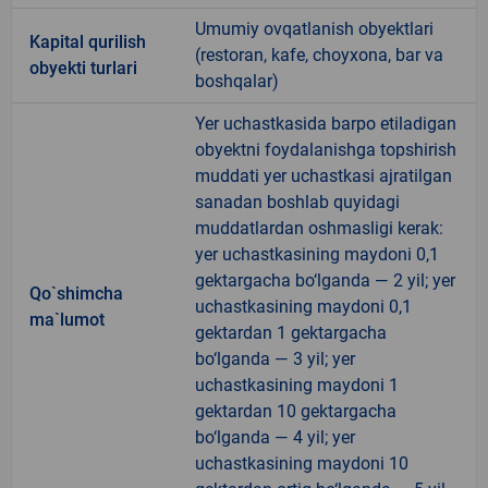
Umumiy ovqatlanish obyektlari
Kapital qurilish
(restoran, kafe, choyxona, bar va
obyekti turlari
boshqalar)
Yer uchastkasida barpo etiladigan
obyektni foydalanishga topshirish
muddati yer uchastkasi ajratilgan
sanadan boshlab quyidagi
muddatlardan oshmasligi kerak:
yer uchastkasining maydoni 0,1
gektargacha bo‘lganda — 2 yil; yer
Qo`shimcha
uchastkasining maydoni 0,1
ma`lumot
gektardan 1 gektargacha
bo‘lganda — 3 yil; yer
uchastkasining maydoni 1
gektardan 10 gektargacha
bo‘lganda — 4 yil; yer
uchastkasining maydoni 10