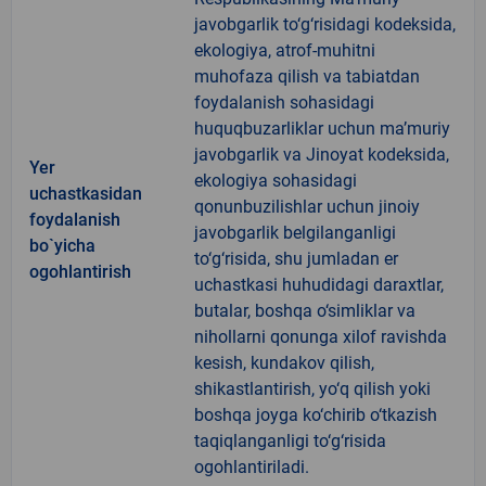
javobgarlik to‘g‘risidagi kodeksida,
ekologiya, atrof-muhitni
muhofaza qilish va tabiatdan
foydalanish sohasidagi
huquqbuzarliklar uchun ma’muriy
javobgarlik va Jinoyat kodeksida,
Yer
ekologiya sohasidagi
uchastkasidan
qonunbuzilishlar uchun jinoiy
foydalanish
javobgarlik belgilanganligi
bo`yicha
to‘g‘risida, shu jumladan er
ogohlantirish
uchastkasi huhudidagi daraxtlar,
butalar, boshqa o‘simliklar va
nihollarni qonunga xilof ravishda
kesish, kundakov qilish,
shikastlantirish, yo‘q qilish yoki
boshqa joyga ko‘chirib o‘tkazish
taqiqlanganligi to‘g‘risida
ogohlantiriladi.