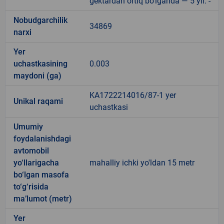
gektardan ortiq bo‘lganda — 5 yil. -
Nobudgarchilik
34869
narxi
Yer
uchastkasining
0.003
maydoni (ga)
KA1722214016/87-1 yer
Unikal raqami
uchastkasi
Umumiy
foydalanishdagi
avtomobil
yo‘llarigacha
mahalliy ichki yo'ldan 15 metr
bo‘lgan masofa
to‘g‘risida
ma’lumot (metr)
Yer