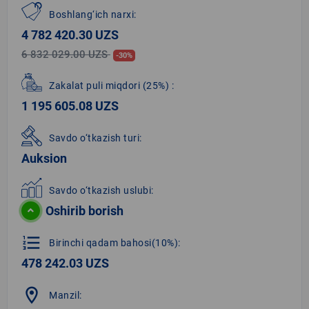
Boshlang‘ich narxi:
4 782 420.30 UZS
6 832 029.00 UZS
-30%
Zakalat puli miqdori
(25%)
:
1 195 605.08 UZS
Savdo o‘tkazish turi:
Auksion
Savdo o‘tkazish uslubi:
Oshirib borish
format_list_numbered
Birinchi qadam bahosi(10%):
478 242.03 UZS
location_on
Manzil: