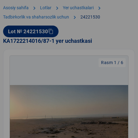
chevron_right
chevron_right
chevron_right
Asosiy sahifa
Lotlar
Yer uchastkalari
chevron_right
Tadbirkorlik va shaharsozlik uchun
24221530
Lot № 24221530
content_copy
KA1722214016/87-1 yer uchastkasi
Rasm 1 / 6