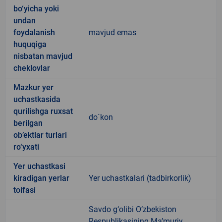
bo‘yicha yoki
undan
foydalanish
mavjud emas
huquqiga
nisbatan mavjud
cheklovlar
Mazkur yer
uchastkasida
qurilishga ruxsat
do`kon
berilgan
ob’ektlar turlari
ro‘yxati
Yer uchastkasi
kiradigan yerlar
Yer uchastkalari (tadbirkorlik)
toifasi
Savdo g‘olibi O‘zbekiston
Respublikasining Ma’muriy