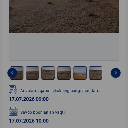
keyboard_arrow_left
keyboard_arrow_right
Item
1
Arizalarni qabul qilishning oxirgi muddati:
of
17.07.2026 09:00
6
Savdo boshlanish vaqti:
17.07.2026 10:00