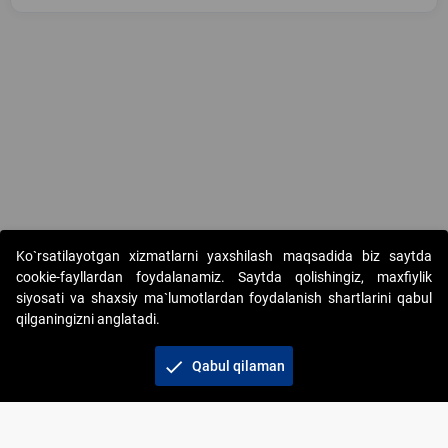
Copyright © 2017-2026. "Elektron onlayn-auksionlarni tashkil etish"
Ko`rsatilayotgan xizmatlarni yaxshilash maqsadida biz saytda
AJ. Barcha huquqlar himoyalangan
cookie-fayllardan foydalanamiz. Saytda qolishingiz, maxfiylik
siyosati va shaxsiy ma`lumotlardan foydalanish shartlarini qabul
qilganingizni anglatadi.
check
Qabul qilaman
+998 71 202-21-11
Veb-saytdagi axborot materiallaridan boshqa