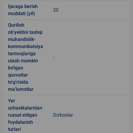
Ijaraga berish
20
muddati (yil)
Qurilish
ob'yektini tashqi
muhandislik-
kommunikatsiya
tarmoqlariga
-
ulash mumkin
bo'lgan
quvvatlar
to'g'risida
ma'lumotlar
Yer
uchastkalaridan
ruxsat etilgan
Do'konlar
foydalanish
turlari