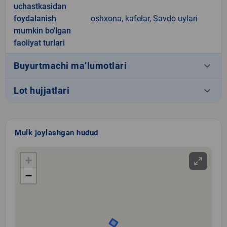
uchastkasidan
foydalanish
oshxona, kafelar, Savdo uylari
mumkin bo'lgan
faoliyat turlari
keyboard_arrow_down
Buyurtmachi ma’lumotlari
keyboard_arrow_down
Lot hujjatlari
Mulk joylashgan hudud
+
−