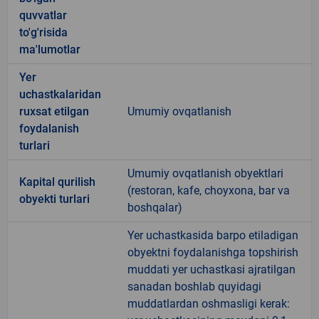
quvvatlar
to'g'risida
ma'lumotlar
Yer
uchastkalaridan
ruxsat etilgan
Umumiy ovqatlanish
foydalanish
turlari
Umumiy ovqatlanish obyektlari
Kapital qurilish
(restoran, kafe, choyxona, bar va
obyekti turlari
boshqalar)
Yer uchastkasida barpo etiladigan
obyektni foydalanishga topshirish
muddati yer uchastkasi ajratilgan
sanadan boshlab quyidagi
muddatlardan oshmasligi kerak: