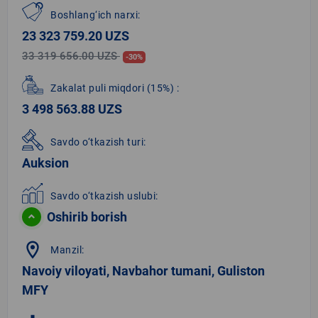
Boshlang‘ich narxi:
23 323 759.20 UZS
33 319 656.00 UZS
-30%
Zakalat puli miqdori
(15%)
:
3 498 563.88 UZS
Savdo o‘tkazish turi:
Auksion
Savdo o‘tkazish uslubi:
Oshirib borish
location_on
Manzil:
Navoiy viloyati, Navbahor tumani, Guliston
MFY