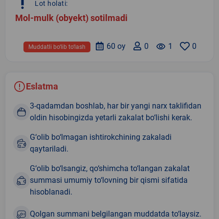
priority_high
Lot holati:
Mol-mulk (obyekt) sotilmadi
60 oy
0
remove_red_eye
1
0
Muddatli bo‘lib to‘lash
Eslatma
3-qadamdan boshlab, har bir yangi narx taklifidan
oldin hisobingizda yetarli zakalat bo‘lishi kerak.
G‘olib bo‘lmagan ishtirokchining zakaladi
qaytariladi.
G‘olib bo‘lsangiz, qo‘shimcha to‘langan zakalat
summasi umumiy to‘lovning bir qismi sifatida
hisoblanadi.
Qolgan summani belgilangan muddatda to‘laysiz.