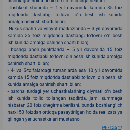
hisoblagan holda boʻlib-boʻlib toʻlashga beriladi:
-Toshkent shahrida – 1 yil davomida kamida 35 foiz
miqdorida dastlabgi toʻlovni oʻn besh ish kunida
amalga oshirish sharti bilan;
-Nukus shahri va viloyat markazlarida – 3 yil davomida
kamida 35 foiz miqdorida dastlabgi toʻlovni oʻn besh
ish kunida amalga oshirish sharti bilan;
- boshqa aholi punktlarida – 5 yil davomida 15 foiz
miqdorida dastlabki toʻlovni oʻn besh ish kunida amalga
oshirish sharti bilan;
- 4- va 5-toifalardagi tumanlarda esa 10 yil davomida
kamida 15 foiz miqdorida dastlabki toʻlovni oʻn besh ish
kunida amalga oshirish sharti bilan;
- barcha turdagi yer uchastkalarining qiymati oʻn besh
ish kunida toʻliq toʻlangan taqdirda, jami summaga
nisbatan 20 foiz chegirma berilishi, bunda boshlangʻich
narxi 50 foizdan ortiqqa pasaytirilgan holda realizatsiya
qilingan yer uchastkalari mustasno.
PF-135