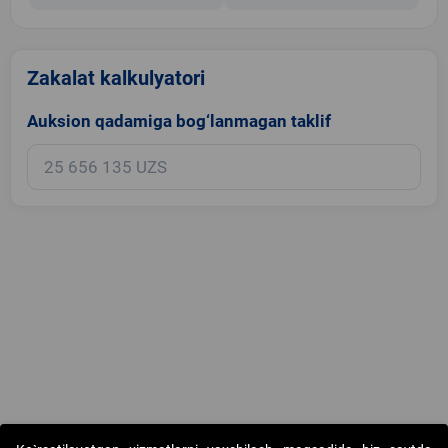
Zakalat kalkulyatori
Auksion qadamiga bog‘lanmagan taklif
Copyright © 2017-2026. "Elektron onlayn-auksionlarni tashkil etish"