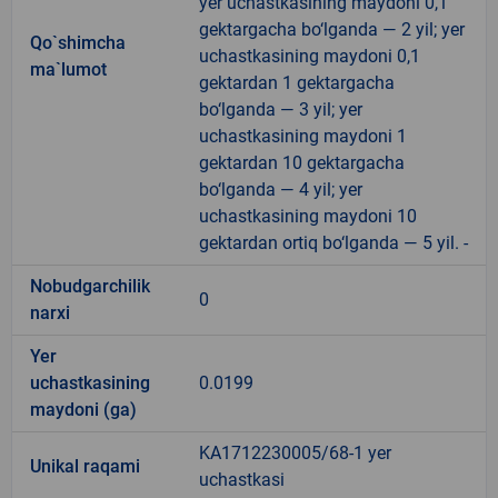
yer uchastkasining maydoni 0,1
gektargacha bo‘lganda — 2 yil; yer
Qo`shimcha
uchastkasining maydoni 0,1
ma`lumot
gektardan 1 gektargacha
bo‘lganda — 3 yil; yer
uchastkasining maydoni 1
gektardan 10 gektargacha
bo‘lganda — 4 yil; yer
uchastkasining maydoni 10
gektardan ortiq bo‘lganda — 5 yil. -
Nobudgarchilik
0
narxi
Yer
uchastkasining
0.0199
maydoni (ga)
KA1712230005/68-1 yer
Unikal raqami
uchastkasi