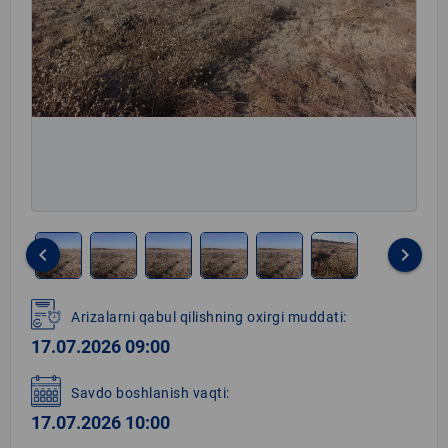
keyboard_arrow_left
keyboard_arrow_right
Item
1
Arizalarni qabul qilishning oxirgi muddati:
of
17.07.2026 09:00
6
Savdo boshlanish vaqti:
17.07.2026 10:00