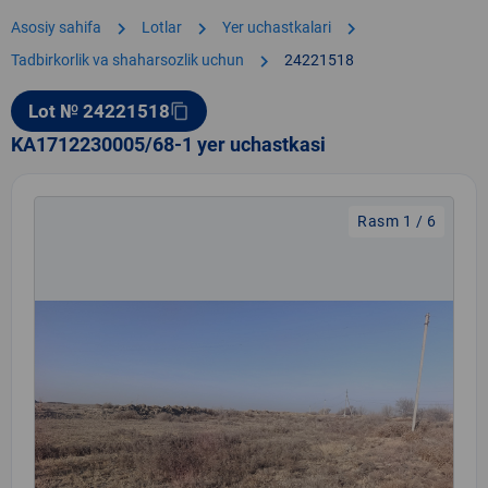
chevron_right
chevron_right
chevron_right
Asosiy sahifa
Lotlar
Yer uchastkalari
chevron_right
Tadbirkorlik va shaharsozlik uchun
24221518
Lot № 24221518
content_copy
KA1712230005/68-1 yer uchastkasi
Rasm 1 / 6