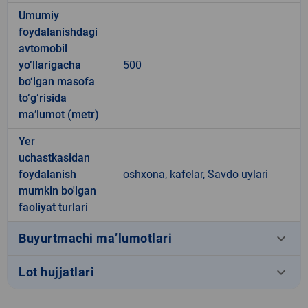
Umumiy
foydalanishdagi
avtomobil
yo‘llarigacha
500
bo‘lgan masofa
to‘g‘risida
ma’lumot (metr)
Yer
uchastkasidan
foydalanish
oshxona, kafelar, Savdo uylari
mumkin bo'lgan
faoliyat turlari
keyboard_arrow_down
Buyurtmachi ma’lumotlari
keyboard_arrow_down
Lot hujjatlari