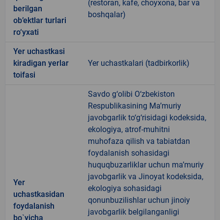
(restoran, kafe, choyxona, bar va
berilgan
boshqalar)
ob’ektlar turlari
ro‘yxati
Yer uchastkasi
kiradigan yerlar
Yer uchastkalari (tadbirkorlik)
toifasi
Savdo g‘olibi O‘zbekiston
Respublikasining Ma’muriy
javobgarlik to‘g‘risidagi kodeksida,
ekologiya, atrof-muhitni
muhofaza qilish va tabiatdan
foydalanish sohasidagi
huquqbuzarliklar uchun ma’muriy
javobgarlik va Jinoyat kodeksida,
Yer
ekologiya sohasidagi
uchastkasidan
qonunbuzilishlar uchun jinoiy
foydalanish
javobgarlik belgilanganligi
bo`yicha