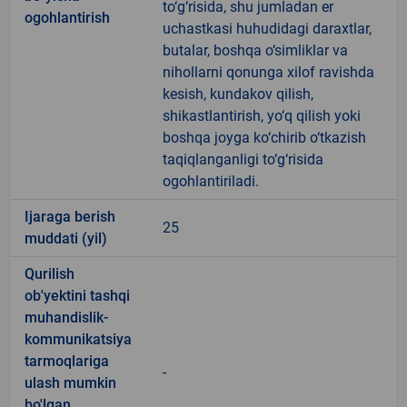
to‘g‘risida, shu jumladan er
ogohlantirish
uchastkasi huhudidagi daraxtlar,
butalar, boshqa o‘simliklar va
nihollarni qonunga xilof ravishda
kesish, kundakov qilish,
shikastlantirish, yo‘q qilish yoki
boshqa joyga ko‘chirib o‘tkazish
taqiqlanganligi to‘g‘risida
ogohlantiriladi.
Ijaraga berish
25
muddati (yil)
Qurilish
ob'yektini tashqi
muhandislik-
kommunikatsiya
tarmoqlariga
-
ulash mumkin
bo'lgan