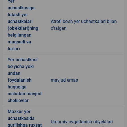
Yer
uchastkasiga
tutash yer
uchastkalari
Atrofi bo'sh yer uchastkalari bilan
(ob’ektlari)ning
o'ralgan
belgilangan
maqsadi va
turlari
Yer uchastkasi
bo‘yicha yoki
undan
foydalanish
mavjud emas
huquqiga
nisbatan mavjud
cheklovlar
Mazkur yer
uchastkasida
Umumiy ovqatlanish obyektlari
qurilishga ruxsat