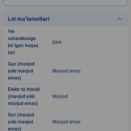
keyboard_arrow_down
Lot ma’lumotlari
Yer
uchastkasiga
Ijara
bo`lgan huquq
turi
Gaz (mavjud
yoki mavjud
Mavjud emas
emas)
Elektr ta`minoti
(mavjud yoki
Mavjud
mavjud emas)
Suv (mavjud
yoki mavjud
Mavjud emas
emas)