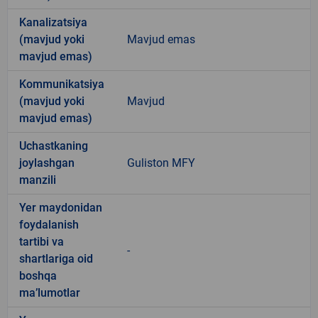
Kanalizatsiya
(mavjud yoki
Mavjud emas
mavjud emas)
Kommunikatsiya
(mavjud yoki
Mavjud
mavjud emas)
Uchastkaning
joylashgan
Guliston MFY
manzili
Yer maydonidan
foydalanish
tartibi va
-
shartlariga oid
boshqa
ma’lumotlar