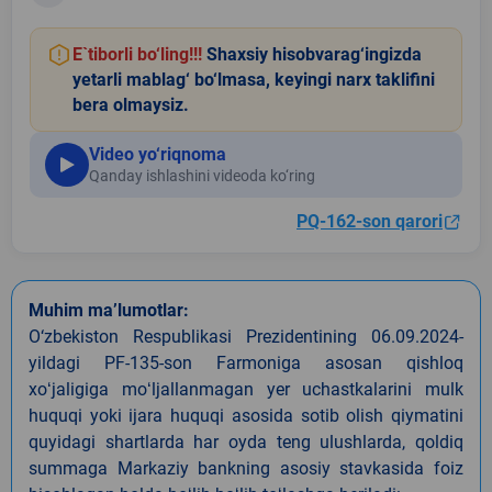
E`tiborli bo‘ling!!!
Shaxsiy hisobvarag‘ingizda
yetarli mablag‘ bo‘lmasa, keyingi narx taklifini
bera olmaysiz.
Video yo‘riqnoma
Qanday ishlashini videoda ko‘ring
PQ-162-son qarori
Muhim ma’lumotlar:
O‘zbekiston Respublikasi Prezidentining 06.09.2024-
yildagi PF-135-son Farmoniga asosan qishloq
xoʻjaligiga moʻljallanmagan yer uchastkalarini mulk
huquqi yoki ijara huquqi asosida sotib olish qiymatini
quyidagi shartlarda har oyda teng ulushlarda, qoldiq
summaga Markaziy bankning asosiy stavkasida foiz