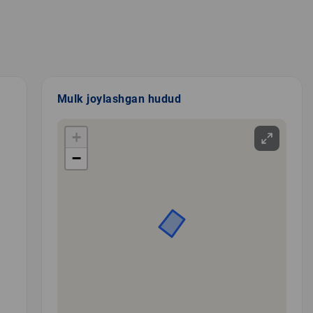
Mulk joylashgan hudud
+
−