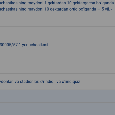
r uchastkasining maydoni 1 gektardan 10 gektargacha bo‘lganda
r uchastkasining maydoni 10 gektardan ortiq bo‘lganda — 5 yil. -
0005/57-1 yer uchastkasi
donlari va stadionlar: o'rindiqli va o'rindiqsiz
k
k