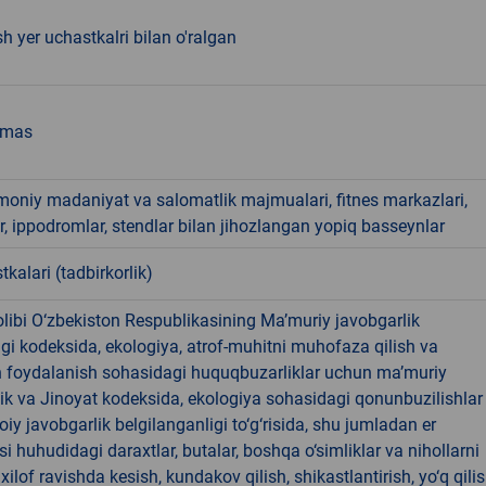
'sh yer uchastkalri bilan o'ralgan
emas
smoniy madaniyat va salomatlik majmualari, fitnes markazlari,
r, ippodromlar, stendlar bilan jihozlangan yopiq basseynlar
tkalari (tadbirkorlik)
libi O‘zbekiston Respublikasining Ma’muriy javobgarlik
dagi kodeksida, ekologiya, atrof-muhitni muhofaza qilish va
n foydalanish sohasidagi huquqbuzarliklar uchun ma’muriy
ik va Jinoyat kodeksida, ekologiya sohasidagi qonunbuzilishlar
oiy javobgarlik belgilanganligi to‘g‘risida, shu jumladan er
i huhudidagi daraxtlar, butalar, boshqa o‘simliklar va nihollarni
ilof ravishda kesish, kundakov qilish, shikastlantirish, yo‘q qili