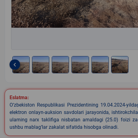
keyboard_arrow_left
Item
1
of
6
Eslatma:
O‘zbekiston Respublikasi Prezidentining 19.04.2024-yild
elektron onlayn-auksion savdolari jarayonida, ishtirokchi
ularning narx taklifiga nisbatan amaldagi (25.0) foizi z
ushbu mablag‘lar zakalat sifatida hisobga olinadi.