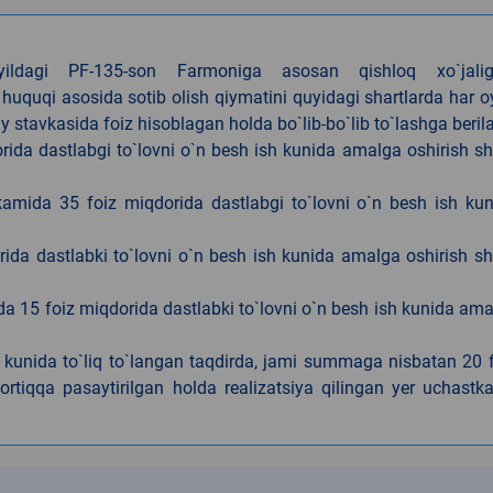
4-yildagi PF-135-son Farmoniga asosan qishloq xo`jalig
 huquqi asosida sotib olish qiymatini quyidagi shartlarda har 
tavkasida foiz hisoblagan holda bo`lib-bo`lib to`lashga berila
ida dastlabgi to`lovni o`n besh ish kunida amalga oshirish sh
kamida 35 foiz miqdorida dastlabgi to`lovni o`n besh ish ku
rida dastlabki to`lovni o`n besh ish kunida amalga oshirish sh
da 15 foiz miqdorida dastlabki to`lovni o`n besh ish kunida am
h kunida to`liq to`langan taqdirda, jami summaga nisbatan 20 
rtiqqa pasaytirilgan holda realizatsiya qilingan yer uchastka