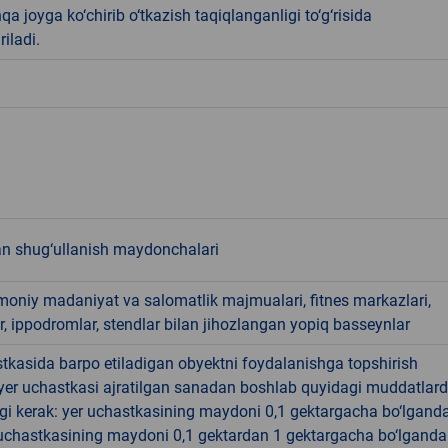
qa joyga ko‘chirib o‘tkazish taqiqlanganligi to‘g‘risida
riladi.
an shug‘ullanish maydonchalari
smoniy madaniyat va salomatlik majmualari, fitnes markazlari,
r, ippodromlar, stendlar bilan jihozlangan yopiq basseynlar
tkasida barpo etiladigan obyektni foydalanishga topshirish
yer uchastkasi ajratilgan sanadan boshlab quyidagi muddatlar
gi kerak: yer uchastkasining maydoni 0,1 gektargacha bo‘lgand
r uchastkasining maydoni 0,1 gektardan 1 gektargacha bo‘lgand