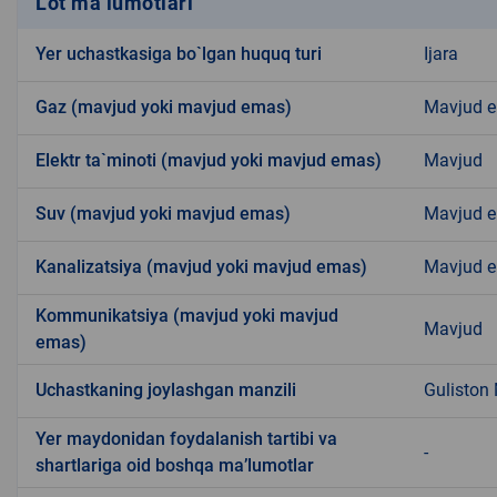
Lot ma’lumotlari
Yer uchastkasiga bo`lgan huquq turi
Ijara
Gaz (mavjud yoki mavjud emas)
Mavjud 
Elektr ta`minoti (mavjud yoki mavjud emas)
Mavjud
Suv (mavjud yoki mavjud emas)
Mavjud 
Kanalizatsiya (mavjud yoki mavjud emas)
Mavjud 
Kommunikatsiya (mavjud yoki mavjud
Mavjud
emas)
Uchastkaning joylashgan manzili
Guliston
Yer maydonidan foydalanish tartibi va
-
shartlariga oid boshqa ma’lumotlar