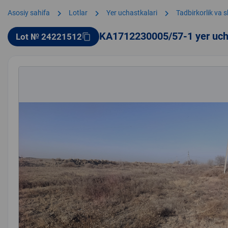
chevron_right
chevron_right
chevron_right
Asosiy sahifa
Lotlar
Yer uchastkalari
Tadbirkorlik va 
KA1712230005/57-1 yer uch
Lot № 24221512
content_copy