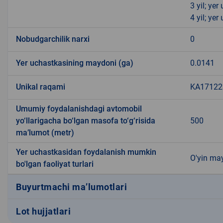
3 yil; ye
4 yil; ye
Nobudgarchilik narxi
0
Yer uchastkasining maydoni (ga)
0.0141
Unikal raqami
KA171223
Umumiy foydalanishdagi avtomobil
yo‘llarigacha bo‘lgan masofa to‘g‘risida
500
ma’lumot (metr)
Yer uchastkasidan foydalanish mumkin
O'yin may
bo'lgan faoliyat turlari
Buyurtmachi ma’lumotlari
Lot hujjatlari