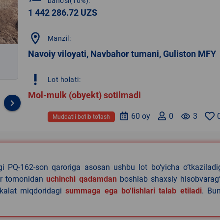
bahosi(10%):
1 442 286.72 UZS
location_on
Manzil:
Navoiy viloyati, Navbahor tumani, Guliston MFY
priority_high
Lot holati:
Mol-mulk (obyekt) sotilmadi
keyboard_arrow_right
60 oy
0
remove_red_eye
3
Muddatli bo‘lib to‘lash
agi PQ-162-son qaroriga asosan ushbu lot bo‘yicha o‘tkazilad
lar tomonidan
uchinchi qadamdan
boshlab shaxsiy hisobvarag‘
akalat miqdoridagi
summaga ega bo‘lishlari talab etiladi
. Bu