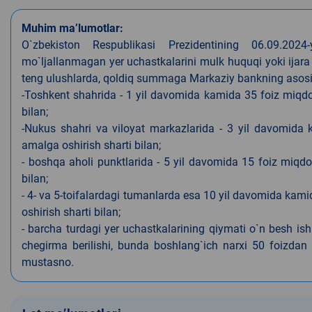
Muhim ma’lumotlar:
O`zbekiston Respublikasi Prezidentining 06.09.202
mo`ljallanmagan yer uchastkalarini mulk huquqi yoki ijara
teng ulushlarda, qoldiq summaga Markaziy bankning asosiy s
-Toshkent shahrida - 1 yil davomida kamida 35 foiz miqdor
bilan;
-Nukus shahri va viloyat markazlarida - 3 yil davomida 
amalga oshirish sharti bilan;
- boshqa aholi punktlarida - 5 yil davomida 15 foiz miqdo
bilan;
- 4- va 5-toifalardagi tumanlarda esa 10 yil davomida kami
oshirish sharti bilan;
- barcha turdagi yer uchastkalarining qiymati o`n besh is
chegirma berilishi, bunda boshlang`ich narxi 50 foizdan o
mustasno.