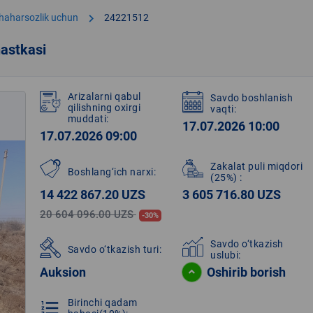
chevron_right
shaharsozlik uchun
24221512
astkasi
Arizalarni qabul
Savdo boshlanish
qilishning oxirgi
vaqti:
muddati:
17.07.2026 10:00
17.07.2026 09:00
Zakalat puli miqdori
Boshlang‘ich narxi:
(25%)
:
14 422 867.20 UZS
3 605 716.80 UZS
20 604 096.00 UZS
-30%
Savdo o‘tkazish
Savdo o‘tkazish turi:
uslubi:
Auksion
Oshirib borish
Birinchi qadam
format_list_numbered