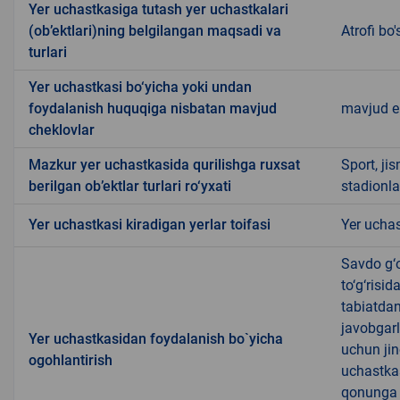
Yer uchastkasiga tutash yer uchastkalari
(ob’ektlari)ning belgilangan maqsadi va
Atrofi bo
turlari
Yer uchastkasi bo‘yicha yoki undan
foydalanish huquqiga nisbatan mavjud
mavjud 
cheklovlar
Mazkur yer uchastkasida qurilishga ruxsat
Sport, ji
berilgan ob’ektlar turlari ro‘yxati
stadionla
Yer uchastkasi kiradigan yerlar toifasi
Yer uchas
Savdo g‘o
to‘g‘risi
tabiatda
javobgarl
Yer uchastkasidan foydalanish bo`yicha
uchun jin
ogohlantirish
uchastkas
qonunga x