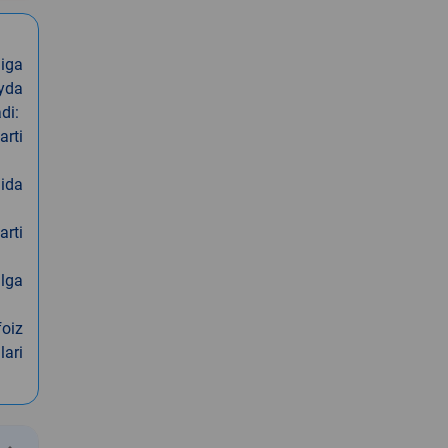
iga
oyda
di:
arti
nida
arti
alga
foiz
lari