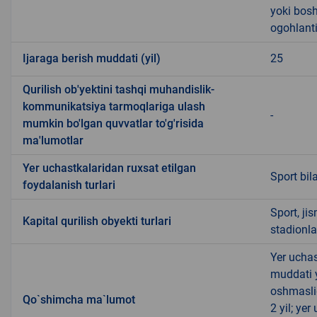
yoki bosh
ogohlanti
Ijaraga berish muddati (yil)
25
Qurilish ob'yektini tashqi muhandislik-
kommunikatsiya tarmoqlariga ulash
-
mumkin bo'lgan quvvatlar to'g'risida
ma'lumotlar
Yer uchastkalaridan ruxsat etilgan
Sport bil
foydalanish turlari
Sport, ji
Kapital qurilish obyekti turlari
stadionla
Yer uchas
muddati 
oshmasli
Qo`shimcha ma`lumot
2 yil; ye