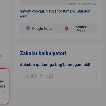
Leaflet
| ©
e-auksion.uz
Navoiy viloyati, Navbahor tumani, Guliston
MFY
Yandex
Google Maps
Maps
Zakalat kalkulyatori
0
Auksion qadamiga bog‘lanmagan taklif
igan
ida
nda,