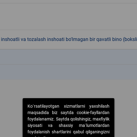
inshoatli va tozalash inshoati bo'lmagan bir qavatli bino (boksl
k
k
Ko`rsatilayotgan xizmatlarni yaxshilash
maqsadida biz saytda cookie-fayllardan
foydalanamiz. Saytda qolishingiz, maxfiylik
siyosati va shaxsiy ma`lumotlardan
foydalanish shartlarini qabul qilganingizni