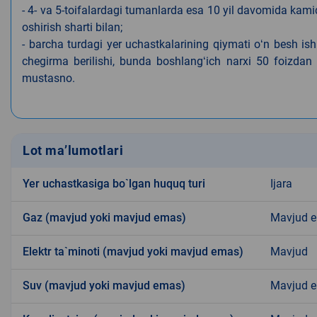
- 4- va 5-toifalardagi tumanlarda esa 10 yil davomida kami
oshirish sharti bilan;
- barcha turdagi yer uchastkalarining qiymati oʻn besh is
chegirma berilishi, bunda boshlangʻich narxi 50 foizdan o
mustasno.
Lot ma’lumotlari
Yer uchastkasiga bo`lgan huquq turi
Ijara
Gaz (mavjud yoki mavjud emas)
Mavjud 
Elektr ta`minoti (mavjud yoki mavjud emas)
Mavjud
Suv (mavjud yoki mavjud emas)
Mavjud 