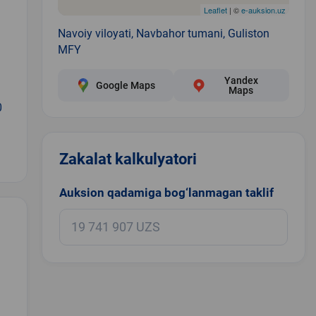
Leaflet
| ©
e-auksion.uz
Navoiy viloyati, Navbahor tumani, Guliston
MFY
Yandex
Google Maps
Maps
0
Zakalat kalkulyatori
Auksion qadamiga bog‘lanmagan taklif
.