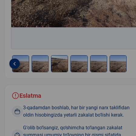
keyboard_arrow_left
Item
1
of
6
Eslatma
3-qadamdan boshlab, har bir yangi narx taklifidan
oldin hisobingizda yetarli zakalat bo‘lishi kerak.
G‘olib bo‘lsangiz, qo‘shimcha to‘langan zakalat
summasi umumiy to‘lovning bir qismi sifatida