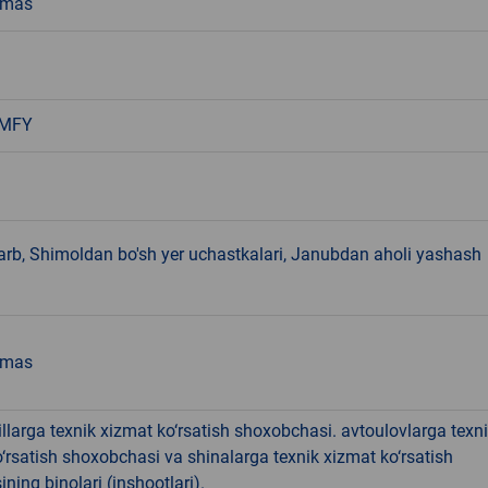
emas
 MFY
arb, Shimoldan bo'sh yer uchastkalari, Janubdan aholi yashash
emas
larga texnik xizmat ko‘rsatish shoxobchasi. avtoulovlarga texn
‘rsatish shoxobchasi va shinalarga texnik xizmat ko‘rsatish
ining binolari (inshootlari).