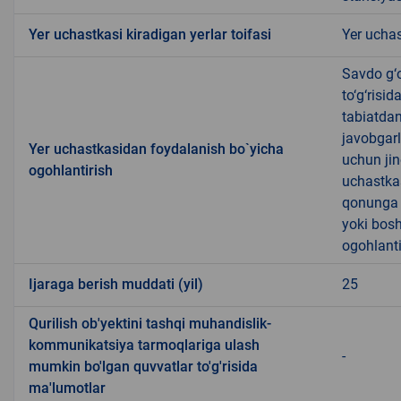
Yer uchastkasi kiradigan yerlar toifasi
Yer uchas
Savdo g‘o
to‘g‘risi
tabiatda
javobgarl
Yer uchastkasidan foydalanish bo`yicha
uchun jin
ogohlantirish
uchastkas
qonunga x
yoki bosh
ogohlanti
Ijaraga berish muddati (yil)
25
Qurilish ob'yektini tashqi muhandislik-
kommunikatsiya tarmoqlariga ulash
-
mumkin bo'lgan quvvatlar to'g'risida
ma'lumotlar