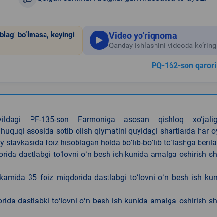
Video yo‘riqnoma
blag‘ bo‘lmasa, keyingi
Qanday ishlashini videoda ko‘ring
PQ-162-son qarori
4-yildagi PF-135-son Farmoniga asosan qishloq xoʻjalig
 huquqi asosida sotib olish qiymatini quyidagi shartlarda har 
tavkasida foiz hisoblagan holda boʻlib-boʻlib toʻlashga berila
ida dastlabgi toʻlovni oʻn besh ish kunida amalga oshirish sh
kamida 35 foiz miqdorida dastlabgi toʻlovni oʻn besh ish ku
rida dastlabki toʻlovni oʻn besh ish kunida amalga oshirish sh