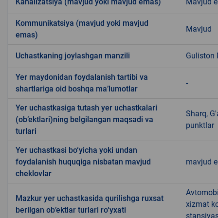
Kanalizatsiya (mavjud yoki mavjud emas)
Mavjud 
Kommunikatsiya (mavjud yoki mavjud
Mavjud
emas)
Uchastkaning joylashgan manzili
Guliston
Yer maydonidan foydalanish tartibi va
-
shartlariga oid boshqa ma’lumotlar
Yer uchastkasiga tutash yer uchastkalari
Sharq, G'
(ob’ektlari)ning belgilangan maqsadi va
punktlar
turlari
Yer uchastkasi bo‘yicha yoki undan
foydalanish huquqiga nisbatan mavjud
mavjud 
cheklovlar
Avtomobil
Mazkur yer uchastkasida qurilishga ruxsat
xizmat ko
berilgan ob’ektlar turlari ro‘yxati
stansiyas