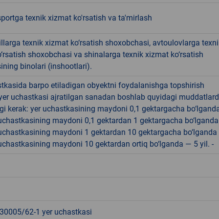
portga texnik xizmat ko'rsatish va ta'mirlash
larga texnik xizmat ko‘rsatish shoxobchasi, avtoulovlarga texni
‘rsatish shoxobchasi va shinalarga texnik xizmat ko‘rsatish
ining binolari (inshootlari).
tkasida barpo etiladigan obyektni foydalanishga topshirish
yer uchastkasi ajratilgan sanadan boshlab quyidagi muddatlar
gi kerak: yer uchastkasining maydoni 0,1 gektargacha bo‘lgand
r uchastkasining maydoni 0,1 gektardan 1 gektargacha bo‘lgand
r uchastkasining maydoni 1 gektardan 10 gektargacha bo‘lganda
r uchastkasining maydoni 10 gektardan ortiq bo‘lganda — 5 yil. -
0005/62-1 yer uchastkasi