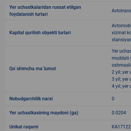
Yer uchastkalaridan ruxsat etilgan
Avtotrans
foydalanish turlari
Avtomobil
Kapital qurilish obyekti turlari
xizmat ko
stansiyas
Yer uchas
muddati 
oshmasli
Qo`shimcha ma`lumot
2 yil; ye
3 yil; ye
4 yil; ye
Nobudgarchilik narxi
0
Yer uchastkasining maydoni (ga)
0.0204
Unikal raqami
KA171223