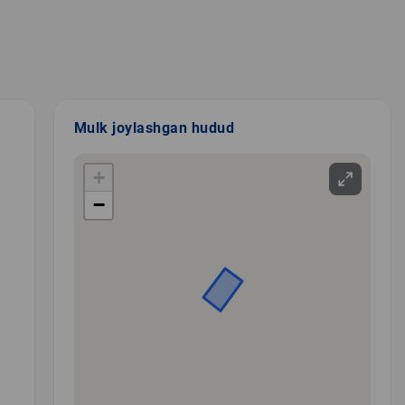
Mulk joylashgan hudud
+
−