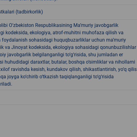
tkalari (tadbirkorlik)
libi O‘zbekiston Respublikasining Ma’muriy javobgarlik
dagi kodeksida, ekologiya, atrof-muhitni muhofaza qilish va
n foydalanish sohasidagi huquqbuzarliklar uchun ma’muriy
ik va Jinoyat kodeksida, ekologiya sohasidagi qonunbuzilishlar
oiy javobgarlik belgilanganligi to‘g‘risida, shu jumladan er
i huhudidagi daraxtlar, butalar, boshqa o‘simliklar va nihollarni
ilof ravishda kesish, kundakov qilish, shikastlantirish, yo‘q qili
qa joyga ko‘chirib o‘tkazish taqiqlanganligi to‘g‘risida
riladi.