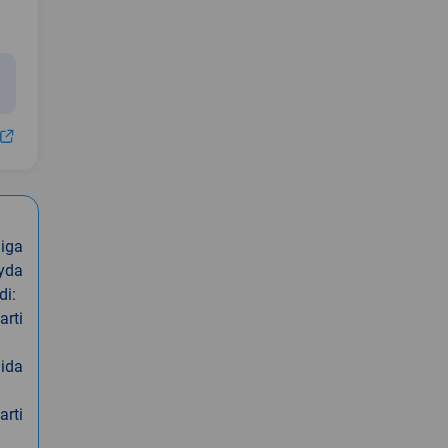
iga
oyda
di:
arti
nida
arti