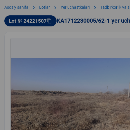
chevron_right
chevron_right
chevron_right
Asosiy sahifa
Lotlar
Yer uchastkalari
Tadbirkorlik va 
KA1712230005/62-1 yer uch
Lot № 24221507
content_copy