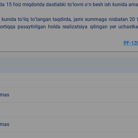
da 15 foiz miqdorida dastlabki toʻlovni oʻn besh ish kunida am
h kunida toʻliq toʻlangan taqdirda, jami summaga nisbatan 20 
rtiqqa pasaytirilgan holda realizatsiya qilingan yer uchastka
PF-13
k
emas
emas