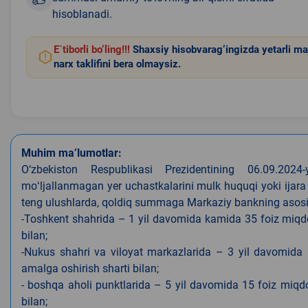
hisoblanadi.
E`tiborli bo‘ling!!!
Shaxsiy hisobvarag‘ingizda yetarli ma
narx taklifini bera olmaysiz.
Muhim ma’lumotlar:
O‘zbekiston Respublikasi Prezidentining 06.09.202
moʻljallanmagan yer uchastkalarini mulk huquqi yoki ijara
teng ulushlarda, qoldiq summaga Markaziy bankning asosiy s
-Toshkent shahrida – 1 yil davomida kamida 35 foiz miqdor
bilan;
-Nukus shahri va viloyat markazlarida – 3 yil davomida 
amalga oshirish sharti bilan;
- boshqa aholi punktlarida – 5 yil davomida 15 foiz miqdo
bilan;