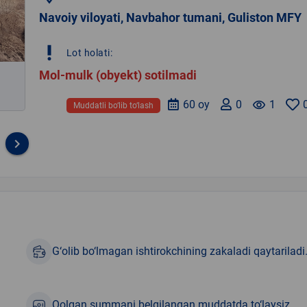
Navoiy viloyati, Navbahor tumani, Guliston MFY
priority_high
Lot holati:
Mol-mulk (obyekt) sotilmadi
60 oy
0
remove_red_eye
1
Muddatli bo‘lib to‘lash
keyboard_arrow_right
G‘olib bo‘lmagan ishtirokchining zakaladi qaytariladi
Qolgan summani belgilangan muddatda to‘laysiz.