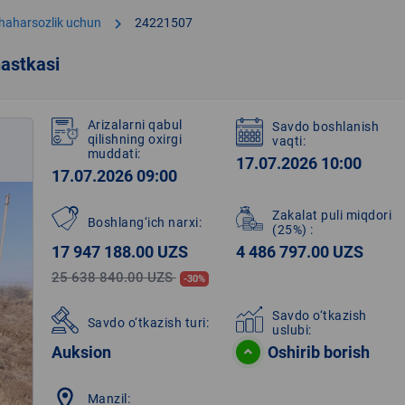
chevron_right
shaharsozlik uchun
24221507
astkasi
Arizalarni qabul
Savdo boshlanish
qilishning oxirgi
vaqti:
muddati:
17.07.2026 10:00
17.07.2026 09:00
Zakalat puli miqdori
Boshlang‘ich narxi:
(25%)
:
17 947 188.00 UZS
4 486 797.00 UZS
25 638 840.00 UZS
-30%
Savdo o‘tkazish
Savdo o‘tkazish turi:
uslubi:
Auksion
Oshirib borish
location_on
Manzil: