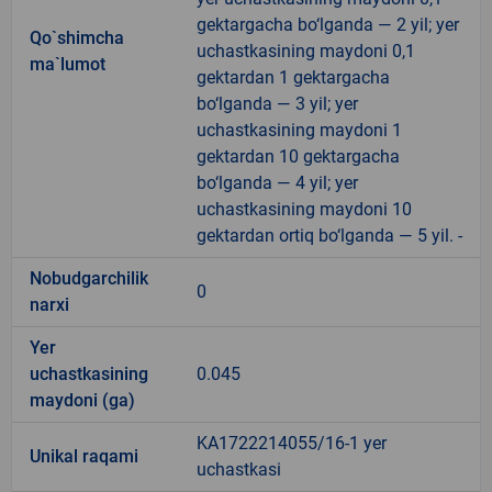
gektargacha bo‘lganda — 2 yil; yer
Qo`shimcha
uchastkasining maydoni 0,1
ma`lumot
gektardan 1 gektargacha
bo‘lganda — 3 yil; yer
uchastkasining maydoni 1
gektardan 10 gektargacha
bo‘lganda — 4 yil; yer
uchastkasining maydoni 10
gektardan ortiq bo‘lganda — 5 yil. -
Nobudgarchilik
0
narxi
Yer
uchastkasining
0.045
maydoni (ga)
KA1722214055/16-1 yer
Unikal raqami
uchastkasi