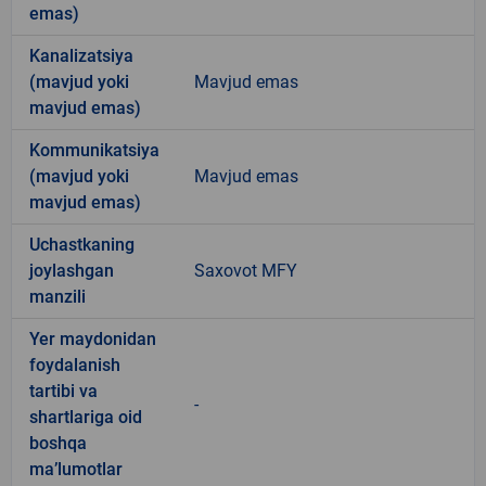
emas)
Kanalizatsiya
(mavjud yoki
Mavjud emas
mavjud emas)
Kommunikatsiya
(mavjud yoki
Mavjud emas
mavjud emas)
Uchastkaning
joylashgan
Saxovot MFY
manzili
Yer maydonidan
foydalanish
tartibi va
-
shartlariga oid
boshqa
ma’lumotlar