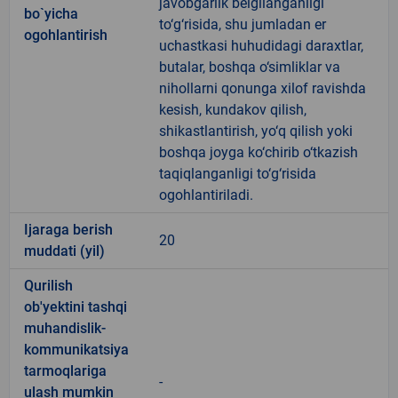
javobgarlik belgilanganligi
bo`yicha
to‘g‘risida, shu jumladan er
ogohlantirish
uchastkasi huhudidagi daraxtlar,
butalar, boshqa o‘simliklar va
nihollarni qonunga xilof ravishda
kesish, kundakov qilish,
shikastlantirish, yo‘q qilish yoki
boshqa joyga ko‘chirib o‘tkazish
taqiqlanganligi to‘g‘risida
ogohlantiriladi.
Ijaraga berish
20
muddati (yil)
Qurilish
ob'yektini tashqi
muhandislik-
kommunikatsiya
tarmoqlariga
-
ulash mumkin