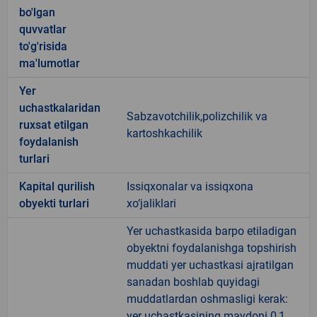
bo'lgan
quvvatlar
to'g'risida
ma'lumotlar
Yer
uchastkalaridan
Sabzavotchilik,polizchilik va
ruxsat etilgan
kartoshkachilik
foydalanish
turlari
Kapital qurilish
Issiqxonalar va issiqxona
obyekti turlari
xo‘jaliklari
Yer uchastkasida barpo etiladigan
obyektni foydalanishga topshirish
muddati yer uchastkasi ajratilgan
sanadan boshlab quyidagi
muddatlardan oshmasligi kerak:
yer uchastkasining maydoni 0,1