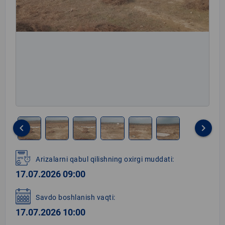
keyboard_arrow_left
keyboard_arrow_right
Item
1
Arizalarni qabul qilishning oxirgi muddati:
of
17.07.2026 09:00
6
Savdo boshlanish vaqti:
17.07.2026 10:00