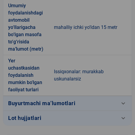
Umumiy
foydalanishdagi
avtomobil
yo‘llarigacha
mahalliy ichki yo'ldan 15 metr
bo‘lgan masofa
to‘g‘risida
ma’lumot (metr)
Yer
uchastkasidan
Issiqxonalar: murakkab
foydalanish
uskunalarsiz
mumkin bo'lgan
faoliyat turlari
keyboard_arrow_down
Buyurtmachi ma’lumotlari
keyboard_arrow_down
Lot hujjatlari