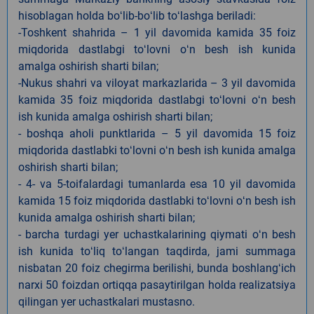
hisoblagan holda boʻlib-boʻlib toʻlashga beriladi:
-Toshkent shahrida – 1 yil davomida kamida 35 foiz
miqdorida dastlabgi toʻlovni oʻn besh ish kunida
amalga oshirish sharti bilan;
-Nukus shahri va viloyat markazlarida – 3 yil davomida
kamida 35 foiz miqdorida dastlabgi toʻlovni oʻn besh
ish kunida amalga oshirish sharti bilan;
- boshqa aholi punktlarida – 5 yil davomida 15 foiz
miqdorida dastlabki toʻlovni oʻn besh ish kunida amalga
oshirish sharti bilan;
- 4- va 5-toifalardagi tumanlarda esa 10 yil davomida
kamida 15 foiz miqdorida dastlabki toʻlovni oʻn besh ish
kunida amalga oshirish sharti bilan;
- barcha turdagi yer uchastkalarining qiymati oʻn besh
ish kunida toʻliq toʻlangan taqdirda, jami summaga
nisbatan 20 foiz chegirma berilishi, bunda boshlangʻich
narxi 50 foizdan ortiqqa pasaytirilgan holda realizatsiya
qilingan yer uchastkalari mustasno.