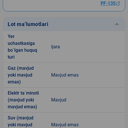
PF-135
keyboard_arrow_down
Lot ma’lumotlari
Yer
uchastkasiga
Ijara
bo`lgan huquq
turi
Gaz (mavjud
yoki mavjud
Mavjud emas
emas)
Elektr ta`minoti
(mavjud yoki
Mavjud
mavjud emas)
Suv (mavjud
yoki mavjud
Mavjud emas