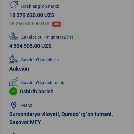
Boshlang‘ich narxi:
18 379 620.00 UZS
26 256 600.00 UZS
-30%
Zakalat puli miqdori
(25%)
:
4 594 905.00 UZS
Savdo o‘tkazish turi:
Auksion
Savdo o‘tkazish uslubi:
Oshirib borish
location_on
Manzil:
Surxondaryo viloyati, Qumqo`rg`on tumani,
Saxovot MFY