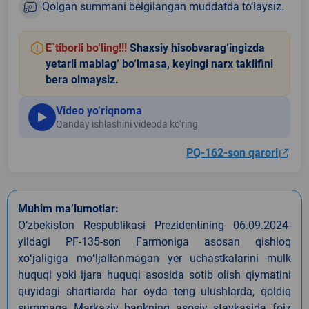
Qolgan summani belgilangan muddatda to‘laysiz.
E`tiborli bo‘ling!!!
Shaxsiy hisobvarag‘ingizda
yetarli mablag‘ bo‘lmasa, keyingi narx taklifini
bera olmaysiz.
Video yo‘riqnoma
Qanday ishlashini videoda ko‘ring
PQ-162-son qarori
Muhim ma’lumotlar:
O‘zbekiston Respublikasi Prezidentining 06.09.2024-
yildagi PF-135-son Farmoniga asosan qishloq
xoʻjaligiga moʻljallanmagan yer uchastkalarini mulk
huquqi yoki ijara huquqi asosida sotib olish qiymatini
quyidagi shartlarda har oyda teng ulushlarda, qoldiq
summaga Markaziy bankning asosiy stavkasida foiz