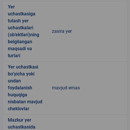
Yer
uchastkasiga
tutash yer
uchastkalari
zaxira yer
(ob’ektlari)ning
belgilangan
maqsadi va
turlari
Yer uchastkasi
bo‘yicha yoki
undan
foydalanish
mavjud emas
huquqiga
nisbatan mavjud
cheklovlar
Mazkur yer
uchastkasida