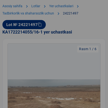
chevron_right
chevron_right
chevron_right
Asosiy sahifa
Lotlar
Yer uchastkalari
chevron_right
Tadbirkorlik va shaharsozlik uchun
24221497
Lot № 24221497
content_copy
KA1722214055/16-1 yer uchastkasi
Rasm 1 / 6