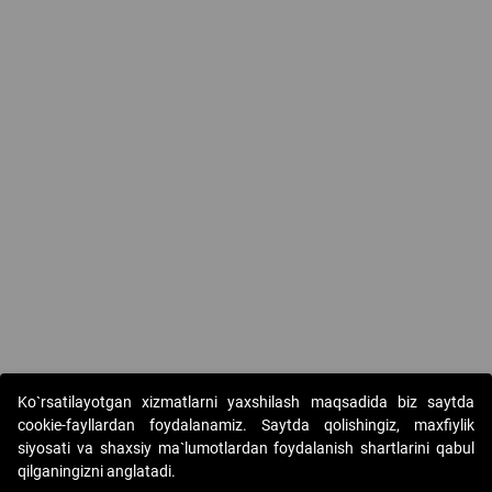
Ko`rsatilayotgan xizmatlarni yaxshilash maqsadida biz saytda
cookie-fayllardan foydalanamiz. Saytda qolishingiz, maxfiylik
siyosati va shaxsiy ma`lumotlardan foydalanish shartlarini qabul
qilganingizni anglatadi.
Copyright © 2017-2026. "Elektron onlayn-auksionlarni