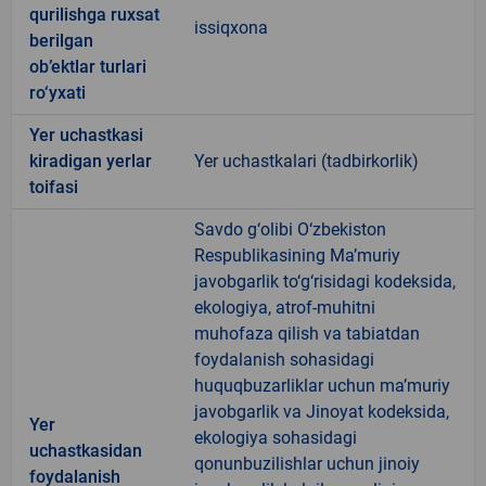
qurilishga ruxsat
issiqxona
berilgan
ob’ektlar turlari
ro‘yxati
Yer uchastkasi
kiradigan yerlar
Yer uchastkalari (tadbirkorlik)
toifasi
Savdo g‘olibi O‘zbekiston
Respublikasining Ma’muriy
javobgarlik to‘g‘risidagi kodeksida,
ekologiya, atrof-muhitni
muhofaza qilish va tabiatdan
foydalanish sohasidagi
huquqbuzarliklar uchun ma’muriy
javobgarlik va Jinoyat kodeksida,
Yer
ekologiya sohasidagi
uchastkasidan
qonunbuzilishlar uchun jinoiy
foydalanish