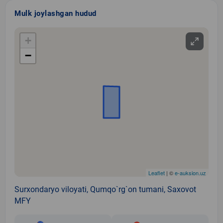
Mulk joylashgan hudud
+
−
Leaflet
| ©
e-auksion.uz
Surxondaryo viloyati, Qumqo`rg`on tumani, Saxovot
MFY