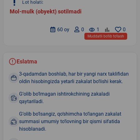
priority_high
Lot holati:
Mol-mulk (obyekt) sotilmadi
60 oy
0
remove_red_eye
1
0
Muddatli bo‘lib to‘lash
Eslatma
3-qadamdan boshlab, har bir yangi narx taklifidan
oldin hisobingizda yetarli zakalat bo‘lishi kerak.
G‘olib bo‘lmagan ishtirokchining zakaladi
qaytariladi.
G‘olib bo‘lsangiz, qo‘shimcha to‘langan zakalat
summasi umumiy to‘lovning bir qismi sifatida
hisoblanadi.