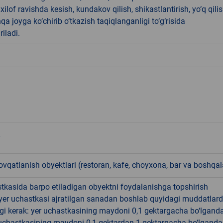
ilof ravishda kesish, kundakov qilish, shikastlantirish, yo‘q qili
qa joyga ko‘chirib o‘tkazish taqiqlanganligi to‘g‘risida
riladi.
qatlanish obyektlari (restoran, kafe, choyxona, bar va boshqal
tkasida barpo etiladigan obyektni foydalanishga topshirish
yer uchastkasi ajratilgan sanadan boshlab quyidagi muddatlar
gi kerak: yer uchastkasining maydoni 0,1 gektargacha bo‘lgand
r uchastkasining maydoni 0,1 gektardan 1 gektargacha bo‘lgand