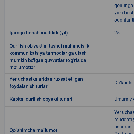
qonunga x
yoki bosh
ogohlanti
Ijaraga berish muddati (yil)
25
Qurilish ob'yektini tashqi muhandislik-
kommunikatsiya tarmoqlariga ulash
-
mumkin bo'lgan quvvatlar to'g'risida
ma'lumotlar
Yer uchastkalaridan ruxsat etilgan
Do'konlar
foydalanish turlari
Kapital qurilish obyekti turlari
Umumiy ov
Yer uchas
muddati 
oshmasli
Qo`shimcha ma`lumot
2 yil; ye