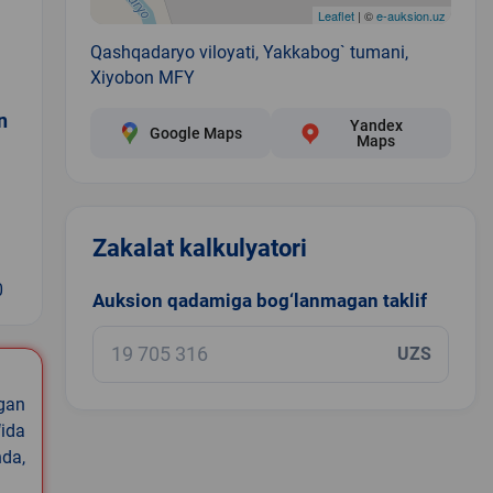
Leaflet
| ©
e-auksion.uz
Qashqadaryo viloyati, Yakkabog` tumani,
Xiyobon MFY
n
Yandex
Google Maps
Maps
Zakalat kalkulyatori
0
Auksion qadamiga bog‘lanmagan taklif
UZS
igan
ida
nda,