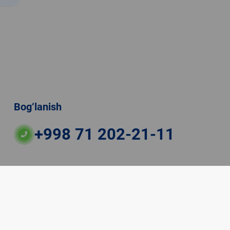
Bog‘lanish
+998 71 202-21-11
ateriallaridan boshqa shaxslar foydalanganda
veb-saytiga majburiy havolalar ko‘rsatilishi kerak