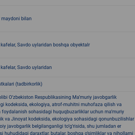
r maydoni bilan
kafelar, Savdo uylaridan boshqa obyektalr
kafelar, Savdo uylaridan
tkalari (tadbirkorlik)
libi O‘zbekiston Respublikasining Ma’muriy javobgarlik
dagi kodeksida, ekologiya, atrof-muhitni muhofaza qilish va
n foydalanish sohasidagi huquqbuzarliklar uchun ma’muriy
ik va Jinoyat kodeksida, ekologiya sohasidagi qonunbuzilishlar
oiy javobgarlik belgilanganligi to‘g‘risida, shu jumladan er
i huhudidagi daraxtlar, butalar, boshqa o‘simliklar va nihollarni