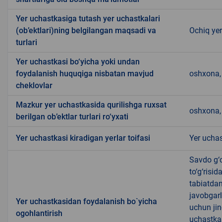
Yer uchastkasiga tutash yer uchastkalari
(ob’ektlari)ning belgilangan maqsadi va
Ochiq ye
turlari
Yer uchastkasi bo‘yicha yoki undan
foydalanish huquqiga nisbatan mavjud
oshxona, 
cheklovlar
Mazkur yer uchastkasida qurilishga ruxsat
oshxona, 
berilgan ob’ektlar turlari ro‘yxati
Yer uchastkasi kiradigan yerlar toifasi
Yer uchas
Savdo g‘o
to‘g‘risi
tabiatda
javobgarl
Yer uchastkasidan foydalanish bo`yicha
uchun jin
ogohlantirish
uchastkas