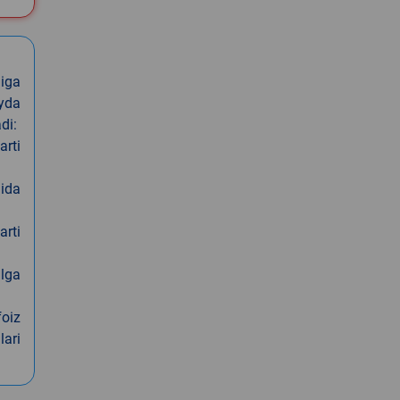
iga
oyda
di:
arti
nida
arti
alga
foiz
lari