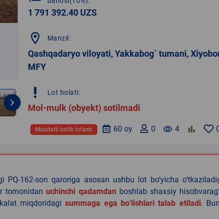
bahosi(10%):
1 791 392.40 UZS
location_on
Manzil:
Qashqadaryo viloyati, Yakkabog` tumani, Xiyobo
MFY
priority_high
Lot holati:
keyboard_arrow_right
Mol-mulk (obyekt) sotilmadi
60 oy
0
remove_red_eye
4
Muddatli bo‘lib to‘lash
agi PQ-162-son qaroriga asosan ushbu lot bo‘yicha o‘tkazilad
lar tomonidan
uchinchi qadamdan
boshlab shaxsiy hisobvarag‘
akalat miqdoridagi
summaga ega bo‘lishlari talab etiladi
. Bu