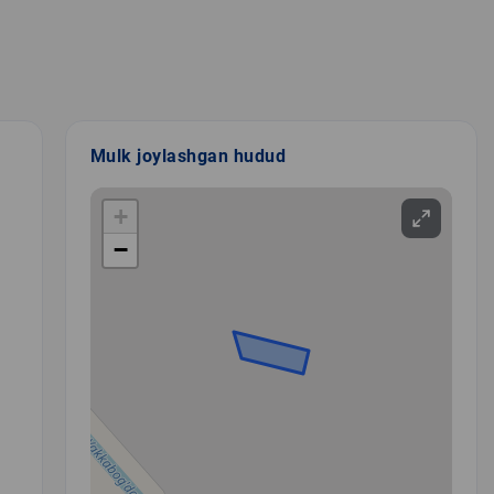
Mulk joylashgan hudud
+
−