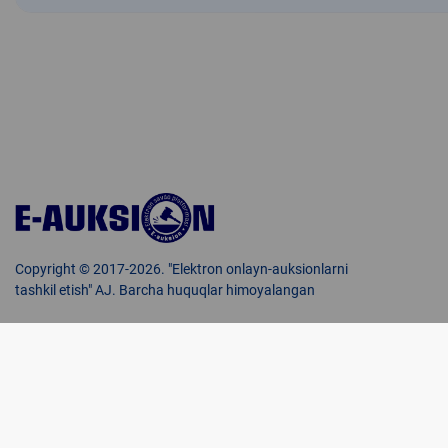
Copyright © 2017-2026. "Elektron onlayn-auksionlarni
tashkil etish" AJ. Barcha huquqlar himoyalangan