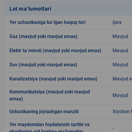
Lot ma’lumotlari
Yer uchastkasiga bo`lgan huquq turi
Ijara
Gaz (mavjud yoki mavjud emas)
Mavjud
Elektr ta`minoti (mavjud yoki mavjud emas)
Mavjud
Suv (mavjud yoki mavjud emas)
Mavjud
Kanalizatsiya (mavjud yoki mavjud emas)
Mavjud 
Kommunikatsiya (mavjud yoki mavjud
Mavjud
emas)
Uchastkaning joylashgan manzili
Xiyobon
Yer maydonidan foydalanish tartibi va
-
shartlariga oid boshqa ma’lumotlar