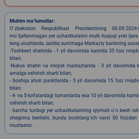
Muhim ma’lumotlar:
O`zbekiston Respublikasi Prezidentining 06.09.202
mo`ljallanmagan yer uchastkalarini mulk huquqi yoki ijara
teng ulushlarda, qoldiq summaga Markaziy bankning asosiy s
-Toshkent shahrida - 1 yil davomida kamida 35 foiz miqdor
bilan;
-Nukus shahri va viloyat markazlarida - 3 yil davomida 
amalga oshirish sharti bilan;
- boshqa aholi punktlarida - 5 yil davomida 15 foiz miqdo
bilan;
- 4- va 5-toifalardagi tumanlarda esa 10 yil davomida kami
oshirish sharti bilan;
- barcha turdagi yer uchastkalarining qiymati o`n besh is
chegirma berilishi, bunda boshlang`ich narxi 50 foizdan o
mustasno.