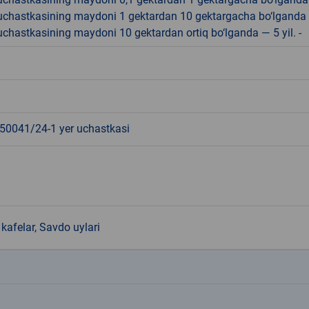
r uchastkasining maydoni 1 gektardan 10 gektargacha bo‘lganda
r uchastkasining maydoni 10 gektardan ortiq bo‘lganda — 5 yil. -
0041/24-1 yer uchastkasi
kafelar, Savdo uylari
k
k