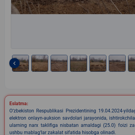
keyboard_arrow_left
Item
1
of
8
Eslatma:
O‘zbekiston Respublikasi Prezidentining 19.04.2024-yild
elektron onlayn-auksion savdolari jarayonida, ishtirokchi
ularning narx taklifiga nisbatan amaldagi (25.0) foizi z
ushbu mablag‘lar zakalat sifatida hisobga olinadi.