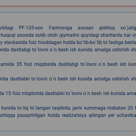
4-yildagi PF-135-son Farmoniga asosan qishloq xo`jalig
 huquqi asosida sotib olish qiymatini quyidagi shartlarda har 
tavkasida foiz hisoblagan holda bo`lib-bo`lib to`lashga berila
ida dastlabgi to`lovni o`n besh ish kunida amalga oshirish sh
kamida 35 foiz miqdorida dastlabgi to`lovni o`n besh ish ku
rida dastlabki to`lovni o`n besh ish kunida amalga oshirish sh
da 15 foiz miqdorida dastlabki to`lovni o`n besh ish kunida am
h kunida to`liq to`langan taqdirda, jami summaga nisbatan 20 
rtiqqa pasaytirilgan holda realizatsiya qilingan yer uchastka