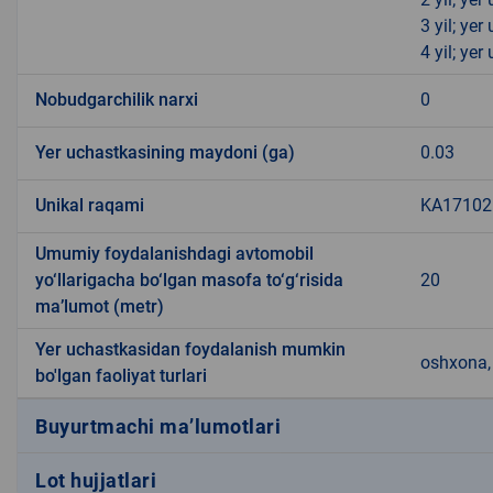
3 yil; ye
4 yil; ye
Nobudgarchilik narxi
0
Yer uchastkasining maydoni (ga)
0.03
Unikal raqami
KA171025
Umumiy foydalanishdagi avtomobil
yo‘llarigacha bo‘lgan masofa to‘g‘risida
20
ma’lumot (metr)
Yer uchastkasidan foydalanish mumkin
oshxona, 
bo'lgan faoliyat turlari
Buyurtmachi ma’lumotlari
Lot hujjatlari