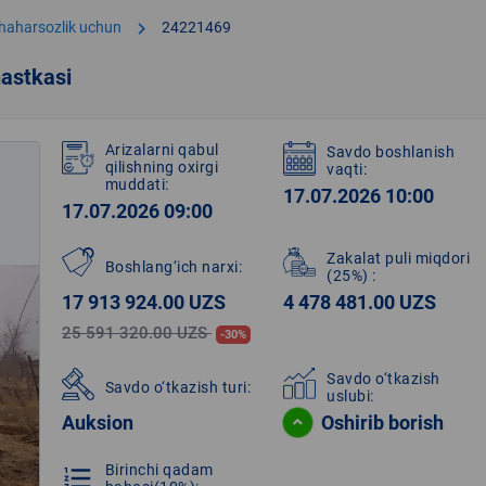
chevron_right
shaharsozlik uchun
24221469
astkasi
Arizalarni qabul
Savdo boshlanish
qilishning oxirgi
vaqti:
muddati:
17.07.2026 10:00
17.07.2026 09:00
Zakalat puli miqdori
Boshlang‘ich narxi:
(25%)
:
17 913 924.00 UZS
4 478 481.00 UZS
25 591 320.00 UZS
-30%
Savdo o‘tkazish
Savdo o‘tkazish turi:
uslubi:
Auksion
Oshirib borish
Birinchi qadam
format_list_numbered