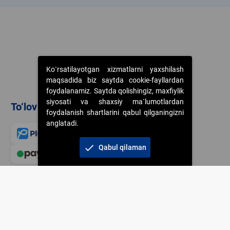
Ko`rsatilayotgan xizmatlarni yaxshilash
maqsadida biz saytda cookie-fayllardan
foydalanamiz. Saytda qolishingiz, maxfiylik
siyosati va shaxsiy ma`lumotlardan
To‘lov usullari
foydalanish shartlarini qabul qilganingizni
anglatadi.
check
Qabul qilaman
Veb-saytdagi axborot m
jamiyatning korporativ 