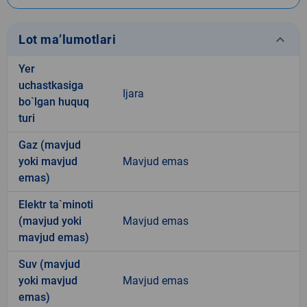
keyboard_arrow_down
Lot ma’lumotlari
Yer
uchastkasiga
Ijara
bo`lgan huquq
turi
Gaz (mavjud
yoki mavjud
Mavjud emas
emas)
Elektr ta`minoti
(mavjud yoki
Mavjud emas
mavjud emas)
Suv (mavjud
yoki mavjud
Mavjud emas
emas)