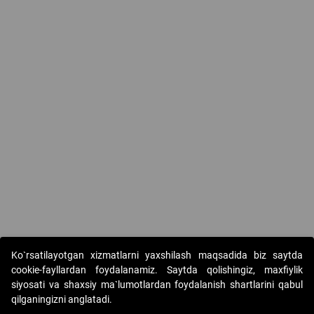
Ko`rsatilayotgan xizmatlarni yaxshilash maqsadida biz saytda
cookie-fayllardan foydalanamiz. Saytda qolishingiz, maxfiylik
siyosati va shaxsiy ma`lumotlardan foydalanish shartlarini qabul
qilganingizni anglatadi.
Copyright © 2017-2026. "Elektron onlayn-auksionlarni