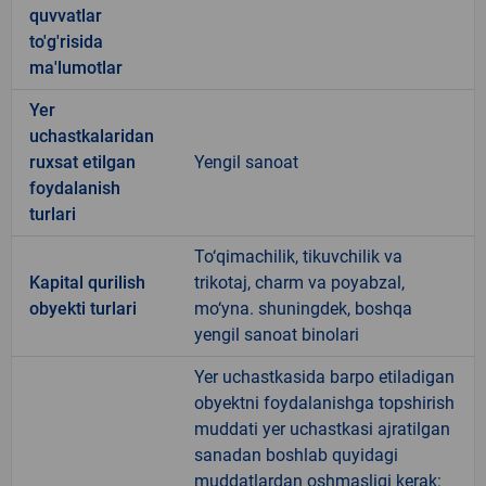
quvvatlar
to'g'risida
ma'lumotlar
Yer
uchastkalaridan
ruxsat etilgan
Yengil sanoat
foydalanish
turlari
To‘qimachilik, tikuvchilik va
Kapital qurilish
trikotaj, charm va poyabzal,
obyekti turlari
mo‘yna. shuningdek, boshqa
yengil sanoat binolari
Yer uchastkasida barpo etiladigan
obyektni foydalanishga topshirish
muddati yer uchastkasi ajratilgan
sanadan boshlab quyidagi
muddatlardan oshmasligi kerak: