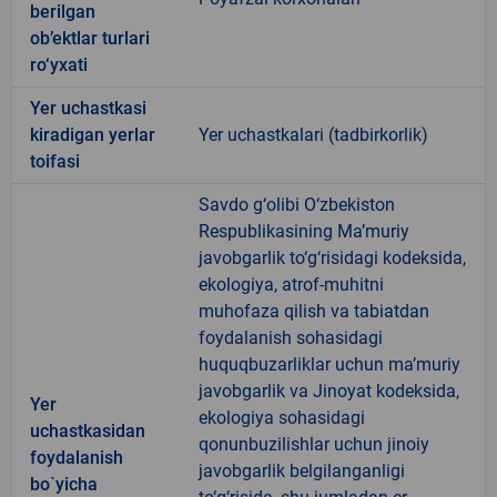
berilgan
ob’ektlar turlari
ro‘yxati
Yer uchastkasi
kiradigan yerlar
Yer uchastkalari (tadbirkorlik)
toifasi
Savdo g‘olibi O‘zbekiston
Respublikasining Ma’muriy
javobgarlik to‘g‘risidagi kodeksida,
ekologiya, atrof-muhitni
muhofaza qilish va tabiatdan
foydalanish sohasidagi
huquqbuzarliklar uchun ma’muriy
javobgarlik va Jinoyat kodeksida,
Yer
ekologiya sohasidagi
uchastkasidan
qonunbuzilishlar uchun jinoiy
foydalanish
javobgarlik belgilanganligi
bo`yicha