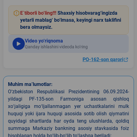
E`tiborli bo‘ling!!!
Shaxsiy hisobvarag‘ingizda
yetarli mablag‘ bo‘lmasa, keyingi narx taklifini
bera olmaysiz.
Video yo‘riqnoma
Qanday ishlashini videoda ko‘ring
PQ-162-son qarori
Muhim ma’lumotlar:
O‘zbekiston Respublikasi Prezidentining 06.09.2024-
yildagi PF-135-son Farmoniga asosan qishloq
xoʻjaligiga moʻljallanmagan yer uchastkalarini mulk
huquqi yoki ijara huquqi asosida sotib olish qiymatini
quyidagi shartlarda har oyda teng ulushlarda, qoldiq
summaga Markaziy bankning asosiy stavkasida foiz
hisoblagan holda boʻlib-boʻlib toʻlashga beriladi: