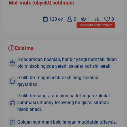
Mol-mulk (obyekt) sotilmadi
120 oy
0
remove_red_eye
1
0
Muddatli bo‘lib to‘lash
Eslatma
3-qadamdan boshlab, har bir yangi narx taklifidan
oldin hisobingizda yetarli zakalat bo‘lishi kerak.
G‘olib bo‘lmagan ishtirokchining zakaladi
qaytariladi.
G‘olib bo‘lsangiz, qo‘shimcha to‘langan zakalat
summasi umumiy to‘lovning bir qismi sifatida
hisoblanadi.
Qolgan summani belgilangan muddatda to‘laysiz.