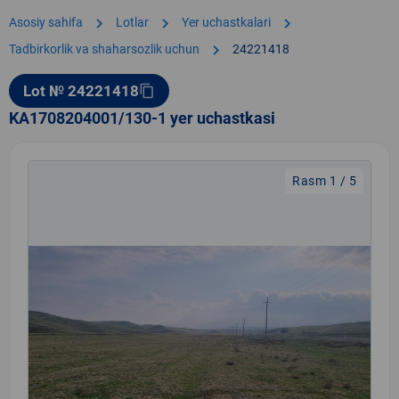
chevron_right
chevron_right
chevron_right
Asosiy sahifa
Lotlar
Yer uchastkalari
chevron_right
Tadbirkorlik va shaharsozlik uchun
24221418
Lot № 24221418
content_copy
KA1708204001/130-1 yer uchastkasi
Rasm 1 / 5