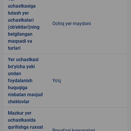
uchastkasiga
tutash yer
uchastkalari
Ochiq yer maydoni
(ob’ektlari)ning
belgilangan
maqsadi va
turlari
Yer uchastkasi
bo‘yicha yoki
undan
foydalanish
Yo'q
huquqiga
nisbatan mavjud
cheklovlar
Mazkur yer
uchastkasida
qurilishga ruxsat
Poyafzal korxonalari