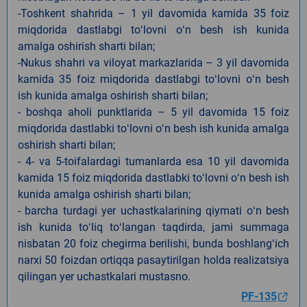
-Toshkent shahrida – 1 yil davomida kamida 35 foiz
miqdorida dastlabgi toʻlovni oʻn besh ish kunida
amalga oshirish sharti bilan;
-Nukus shahri va viloyat markazlarida – 3 yil davomida
kamida 35 foiz miqdorida dastlabgi toʻlovni oʻn besh
ish kunida amalga oshirish sharti bilan;
- boshqa aholi punktlarida – 5 yil davomida 15 foiz
miqdorida dastlabki toʻlovni oʻn besh ish kunida amalga
oshirish sharti bilan;
- 4- va 5-toifalardagi tumanlarda esa 10 yil davomida
kamida 15 foiz miqdorida dastlabki toʻlovni oʻn besh ish
kunida amalga oshirish sharti bilan;
- barcha turdagi yer uchastkalarining qiymati oʻn besh
ish kunida toʻliq toʻlangan taqdirda, jami summaga
nisbatan 20 foiz chegirma berilishi, bunda boshlangʻich
narxi 50 foizdan ortiqqa pasaytirilgan holda realizatsiya
qilingan yer uchastkalari mustasno.
PF-135