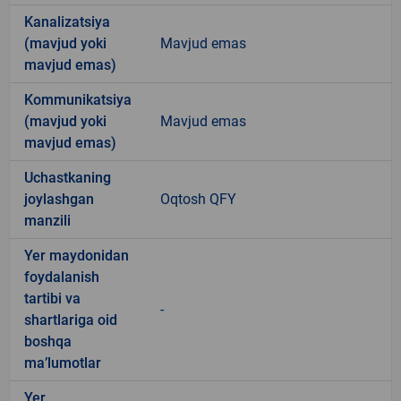
Kanalizatsiya
(mavjud yoki
Mavjud emas
mavjud emas)
Kommunikatsiya
(mavjud yoki
Mavjud emas
mavjud emas)
Uchastkaning
joylashgan
Oqtosh QFY
manzili
Yer maydonidan
foydalanish
tartibi va
-
shartlariga oid
boshqa
ma’lumotlar
Yer