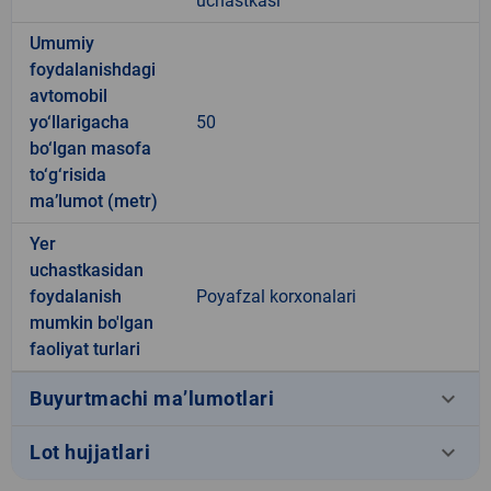
uchastkasi
Umumiy
foydalanishdagi
avtomobil
yo‘llarigacha
50
bo‘lgan masofa
to‘g‘risida
ma’lumot (metr)
Yer
uchastkasidan
foydalanish
Poyafzal korxonalari
mumkin bo'lgan
faoliyat turlari
keyboard_arrow_down
Buyurtmachi ma’lumotlari
keyboard_arrow_down
Lot hujjatlari