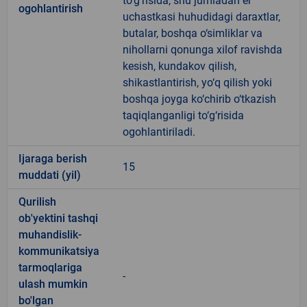
to‘g‘risida, shu jumladan er
ogohlantirish
uchastkasi huhudidagi daraxtlar,
butalar, boshqa o‘simliklar va
nihollarni qonunga xilof ravishda
kesish, kundakov qilish,
shikastlantirish, yo‘q qilish yoki
boshqa joyga ko‘chirib o‘tkazish
taqiqlanganligi to‘g‘risida
ogohlantiriladi.
Ijaraga berish
15
muddati (yil)
Qurilish
ob'yektini tashqi
muhandislik-
kommunikatsiya
tarmoqlariga
-
ulash mumkin
bo'lgan