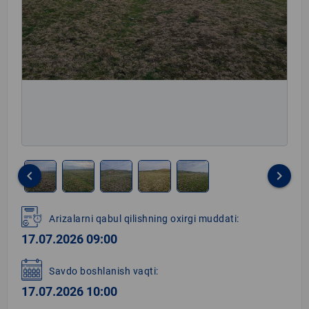
keyboard_arrow_left
keyboard_arrow_right
Item
1
Arizalarni qabul qilishning oxirgi muddati:
of
17.07.2026 09:00
5
Savdo boshlanish vaqti:
17.07.2026 10:00