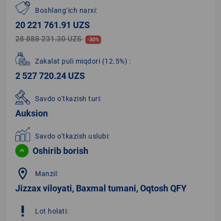
Boshlang‘ich narxi:
20 221 761.91 UZS
28 888 231.30 UZS
-30%
Zakalat puli miqdori
(12.5%)
:
2 527 720.24 UZS
Savdo o‘tkazish turi:
Auksion
Savdo o‘tkazish uslubi:
Oshirib borish
location_on
Manzil:
Jizzax viloyati, Baxmal tumani, Oqtosh QFY
priority_high
Lot holati: