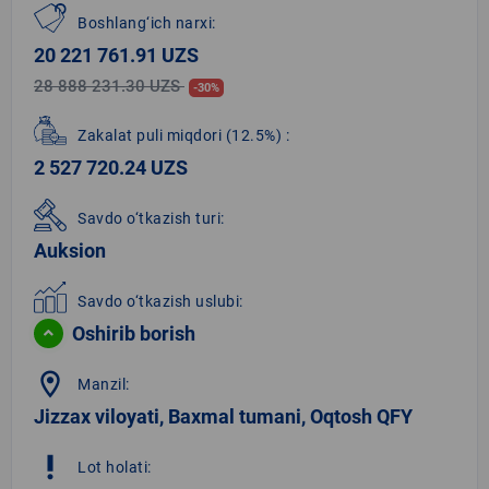
Boshlang‘ich narxi:
20 221 761.91 UZS
28 888 231.30 UZS
-30%
Zakalat puli miqdori
(12.5%)
:
2 527 720.24 UZS
Savdo o‘tkazish turi:
Auksion
Savdo o‘tkazish uslubi:
Oshirib borish
location_on
Manzil:
Jizzax viloyati, Baxmal tumani, Oqtosh QFY
priority_high
Lot holati: