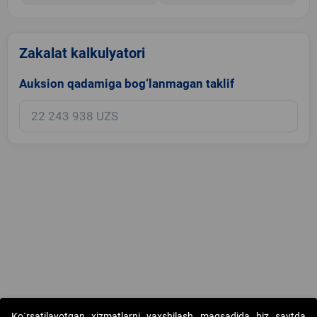
Zakalat kalkulyatori
Auksion qadamiga bog‘lanmagan taklif
Copyright © 2017-2026. "Elektron onlayn-auksionlarni tashkil etish"
Ko`rsatilayotgan xizmatlarni yaxshilash maqsadida biz saytda