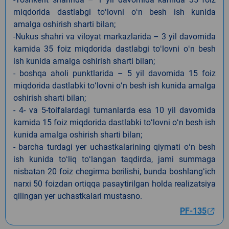
miqdorida dastlabgi toʻlovni oʻn besh ish kunida
amalga oshirish sharti bilan;
-Nukus shahri va viloyat markazlarida – 3 yil davomida
kamida 35 foiz miqdorida dastlabgi toʻlovni oʻn besh
ish kunida amalga oshirish sharti bilan;
- boshqa aholi punktlarida – 5 yil davomida 15 foiz
miqdorida dastlabki toʻlovni oʻn besh ish kunida amalga
oshirish sharti bilan;
- 4- va 5-toifalardagi tumanlarda esa 10 yil davomida
kamida 15 foiz miqdorida dastlabki toʻlovni oʻn besh ish
kunida amalga oshirish sharti bilan;
- barcha turdagi yer uchastkalarining qiymati oʻn besh
ish kunida toʻliq toʻlangan taqdirda, jami summaga
nisbatan 20 foiz chegirma berilishi, bunda boshlangʻich
narxi 50 foizdan ortiqqa pasaytirilgan holda realizatsiya
qilingan yer uchastkalari mustasno.
PF-135