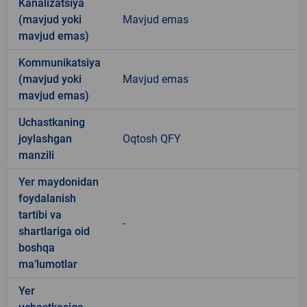
Kanalizatsiya
(mavjud yoki
Mavjud emas
mavjud emas)
Kommunikatsiya
(mavjud yoki
Mavjud emas
mavjud emas)
Uchastkaning
joylashgan
Oqtosh QFY
manzili
Yer maydonidan
foydalanish
tartibi va
-
shartlariga oid
boshqa
ma’lumotlar
Yer