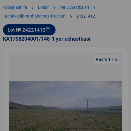
chevron_right
chevron_right
chevron_right
Asosiy sahifa
Lotlar
Yer uchastkalari
chevron_right
Tadbirkorlik va shaharsozlik uchun
24221412
Lot № 24221412
content_copy
KA1708204001/148-1 yer uchastkasi
Rasm 1 / 5