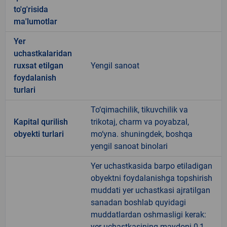
to'g'risida
ma'lumotlar
Yer
uchastkalaridan
ruxsat etilgan
Yengil sanoat
foydalanish
turlari
To‘qimachilik, tikuvchilik va
Kapital qurilish
trikotaj, charm va poyabzal,
obyekti turlari
mo‘yna. shuningdek, boshqa
yengil sanoat binolari
Yer uchastkasida barpo etiladigan
obyektni foydalanishga topshirish
muddati yer uchastkasi ajratilgan
sanadan boshlab quyidagi
muddatlardan oshmasligi kerak:
yer uchastkasining maydoni 0,1