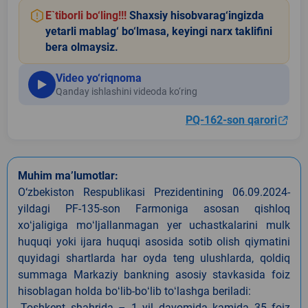
E`tiborli bo‘ling!!!
Shaxsiy hisobvarag‘ingizda
yetarli mablag‘ bo‘lmasa, keyingi narx taklifini
bera olmaysiz.
Video yo‘riqnoma
Qanday ishlashini videoda ko‘ring
PQ-162-son qarori
Muhim ma’lumotlar:
O‘zbekiston Respublikasi Prezidentining 06.09.2024-
yildagi PF-135-son Farmoniga asosan qishloq
xoʻjaligiga moʻljallanmagan yer uchastkalarini mulk
huquqi yoki ijara huquqi asosida sotib olish qiymatini
quyidagi shartlarda har oyda teng ulushlarda, qoldiq
summaga Markaziy bankning asosiy stavkasida foiz
hisoblagan holda boʻlib-boʻlib toʻlashga beriladi:
-Toshkent shahrida – 1 yil davomida kamida 35 foiz