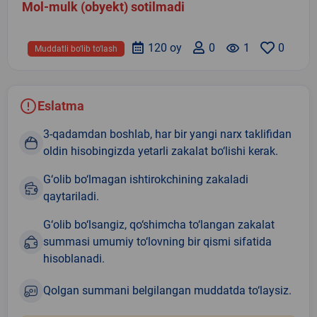
Mol-mulk (obyekt) sotilmadi
120 oy
0
remove_red_eye
1
0
Muddatli bo‘lib to‘lash
Eslatma
3-qadamdan boshlab, har bir yangi narx taklifidan
oldin hisobingizda yetarli zakalat bo‘lishi kerak.
G‘olib bo‘lmagan ishtirokchining zakaladi
qaytariladi.
G‘olib bo‘lsangiz, qo‘shimcha to‘langan zakalat
summasi umumiy to‘lovning bir qismi sifatida
hisoblanadi.
Qolgan summani belgilangan muddatda to‘laysiz.