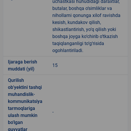
uchastkasi huhudidagi daraxtlar,
butalar, boshqa o‘simliklar va
nihollarni qonunga xilof ravishda
kesish, kundakov qilish,
shikastlantirish, yo‘q qilish yoki
boshqa joyga ko‘chirib o‘tkazish
taqiqlanganligi to‘g‘risida
ogohlantiriladi.
Ijaraga berish
15
muddati (yil)
Qurilish
ob'yektini tashqi
muhandislik-
kommunikatsiya
tarmoqlariga
-
ulash mumkin
bo'lgan
quvvatlar