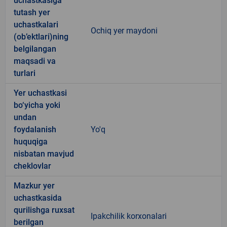
uchastkasiga
tutash yer
uchastkalari
Ochiq yer maydoni
(ob’ektlari)ning
belgilangan
maqsadi va
turlari
Yer uchastkasi
bo‘yicha yoki
undan
foydalanish
Yo'q
huquqiga
nisbatan mavjud
cheklovlar
Mazkur yer
uchastkasida
qurilishga ruxsat
Ipakchilik korxonalari
berilgan