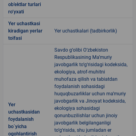
ob’ektlar turlari
ro‘yxati
Yer uchastkasi
kiradigan yerlar
Yer uchastkalari (tadbirkorlik)
toifasi
Savdo g‘olibi O‘zbekiston
Respublikasining Ma’muriy
javobgarlik to‘g‘risidagi kodeksida,
ekologiya, atrof-muhitni
muhofaza qilish va tabiatdan
foydalanish sohasidagi
huquqbuzarliklar uchun ma’muriy
javobgarlik va Jinoyat kodeksida,
Yer
ekologiya sohasidagi
uchastkasidan
qonunbuzilishlar uchun jinoiy
foydalanish
javobgarlik belgilanganligi
bo`yicha
to‘g‘risida, shu jumladan er
ogohlantirish