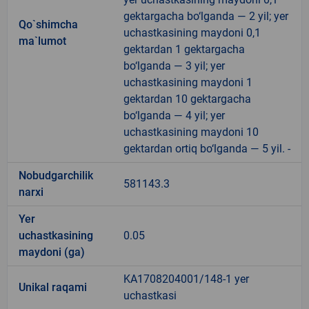
gektargacha bo‘lganda — 2 yil; yer
Qo`shimcha
uchastkasining maydoni 0,1
ma`lumot
gektardan 1 gektargacha
bo‘lganda — 3 yil; yer
uchastkasining maydoni 1
gektardan 10 gektargacha
bo‘lganda — 4 yil; yer
uchastkasining maydoni 10
gektardan ortiq bo‘lganda — 5 yil. -
Nobudgarchilik
581143.3
narxi
Yer
uchastkasining
0.05
maydoni (ga)
KA1708204001/148-1 yer
Unikal raqami
uchastkasi