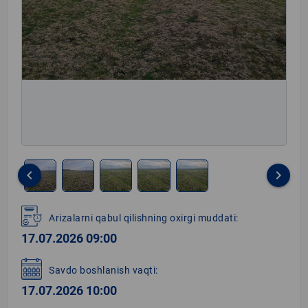
keyboard_arrow_left
keyboard_arrow_right
Item
1
Arizalarni qabul qilishning oxirgi muddati:
of
17.07.2026 09:00
5
Savdo boshlanish vaqti:
17.07.2026 10:00