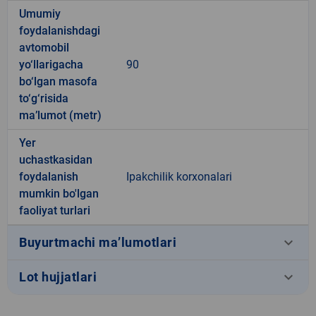
Umumiy
foydalanishdagi
avtomobil
yo‘llarigacha
90
bo‘lgan masofa
to‘g‘risida
ma’lumot (metr)
Yer
uchastkasidan
foydalanish
Ipakchilik korxonalari
mumkin bo'lgan
faoliyat turlari
keyboard_arrow_down
Buyurtmachi ma’lumotlari
keyboard_arrow_down
Lot hujjatlari