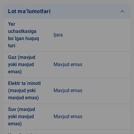
keyboard_arrow_down
Lot ma’lumotlari
Yer
uchastkasiga
Ijara
bo`lgan huquq
turi
Gaz (mavjud
yoki mavjud
Mavjud emas
emas)
Elektr ta`minoti
(mavjud yoki
Mavjud emas
mavjud emas)
Suv (mavjud
yoki mavjud
Mavjud emas
emas)