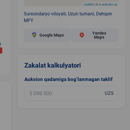
Leaflet
| ©
e-auksion.uz
Surxondaryo viloyati, Uzun tumani, Dehqon
MFY
Yandex
Google Maps
Maps
0
Zakalat kalkulyatori
Auksion qadamiga bog‘lanmagan taklif
UZS
.