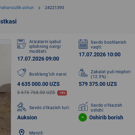
chevron_right
shaharsozlik uchun
24221393
stkasi
Arizalarni qabul
Savdo boshlanish
qilishning oxirgi
vaqti:
muddati:
17.07.2026 10:00
17.07.2026 09:00
Zakalat puli miqdori
Boshlang‘ich narxi:
(12.5%)
:
4 635 000.00 UZS
579 375.00 UZS
5 675 768.00 UZS
-18%
Savdo o‘tkazish
Savdo o‘tkazish turi:
uslubi:
Auksion
Oshirib borish
location_on
Manzil: