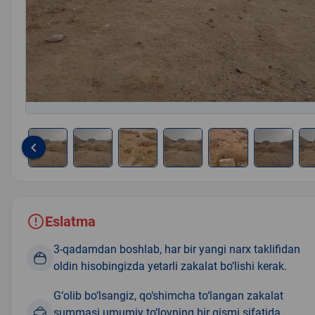
keyboard_arrow_left
Item
1
of
7
Eslatma
3-qadamdan boshlab, har bir yangi narx taklifidan
oldin hisobingizda yetarli zakalat bo‘lishi kerak.
G‘olib bo‘lsangiz, qo‘shimcha to‘langan zakalat
summasi umumiy to‘lovning bir qismi sifatida