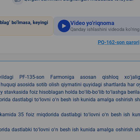
Video yo‘riqnoma
blag‘ bo‘lmasa, keyingi
Qanday ishlashini videoda ko‘ring
PQ-162-son qarori
4-yildagi PF-135-son Farmoniga asosan qishloq xoʻjalig
 huquqi asosida sotib olish qiymatini quyidagi shartlarda har 
tavkasida foiz hisoblagan holda boʻlib-boʻlib toʻlashga berila
ida dastlabgi toʻlovni oʻn besh ish kunida amalga oshirish sh
kamida 35 foiz miqdorida dastlabgi toʻlovni oʻn besh ish ku
rida dastlabki toʻlovni oʻn besh ish kunida amalga oshirish sh