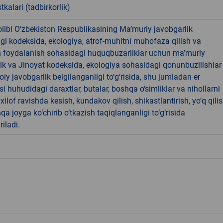
tkalari (tadbirkorlik)
libi O‘zbekiston Respublikasining Ma’muriy javobgarlik
dagi kodeksida, ekologiya, atrof-muhitni muhofaza qilish va
n foydalanish sohasidagi huquqbuzarliklar uchun ma’muriy
ik va Jinoyat kodeksida, ekologiya sohasidagi qonunbuzilishlar
oiy javobgarlik belgilanganligi to‘g‘risida, shu jumladan er
i huhudidagi daraxtlar, butalar, boshqa o‘simliklar va nihollarni
ilof ravishda kesish, kundakov qilish, shikastlantirish, yo‘q qili
qa joyga ko‘chirib o‘tkazish taqiqlanganligi to‘g‘risida
riladi.