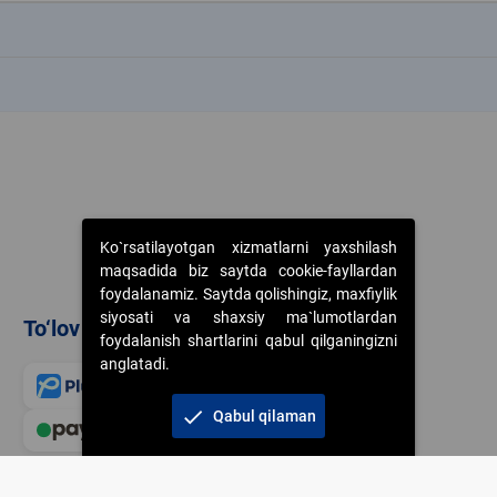
k
k
Ko`rsatilayotgan xizmatlarni yaxshilash
maqsadida biz saytda cookie-fayllardan
foydalanamiz. Saytda qolishingiz, maxfiylik
siyosati va shaxsiy ma`lumotlardan
To‘lov usullari
foydalanish shartlarini qabul qilganingizni
anglatadi.
check
Qabul qilaman