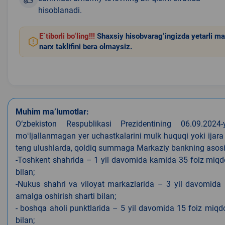
hisoblanadi.
E`tiborli bo‘ling!!!
Shaxsiy hisobvarag‘ingizda yetarli ma
narx taklifini bera olmaysiz.
Muhim ma’lumotlar:
O‘zbekiston Respublikasi Prezidentining 06.09.202
moʻljallanmagan yer uchastkalarini mulk huquqi yoki ijara
teng ulushlarda, qoldiq summaga Markaziy bankning asosiy s
-Toshkent shahrida – 1 yil davomida kamida 35 foiz miqdor
bilan;
-Nukus shahri va viloyat markazlarida – 3 yil davomida 
amalga oshirish sharti bilan;
- boshqa aholi punktlarida – 5 yil davomida 15 foiz miqdo
bilan;