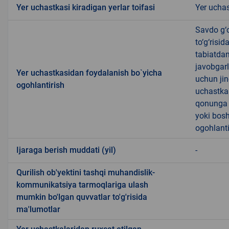
Yer uchastkasi kiradigan yerlar toifasi
Yer uchas
Savdo g‘o
to‘g‘risi
tabiatda
javobgarl
Yer uchastkasidan foydalanish bo`yicha
uchun jin
ogohlantirish
uchastkas
qonunga x
yoki bosh
ogohlanti
Ijaraga berish muddati (yil)
-
Qurilish ob'yektini tashqi muhandislik-
kommunikatsiya tarmoqlariga ulash
mumkin bo'lgan quvvatlar to'g'risida
ma'lumotlar