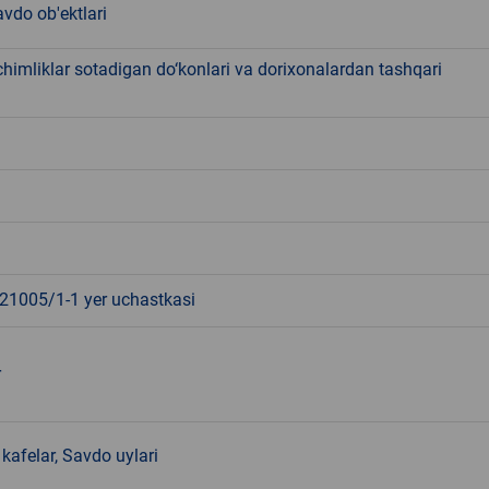
vdo ob'ektlari
chimliklar sotadigan do‘konlari va dorixonalardan tashqari
1005/1-1 yer uchastkasi
r
kafelar, Savdo uylari