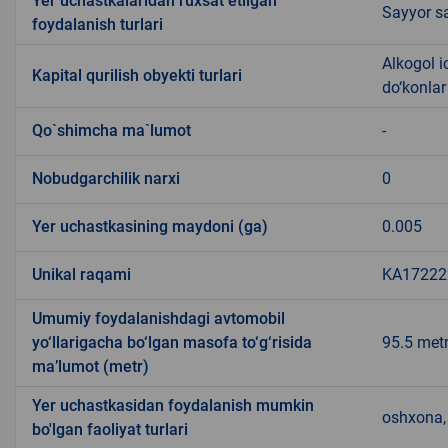
Yer uchastkalaridan ruxsat etilgan
Sayyor sa
foydalanish turlari
Alkogol i
Kapital qurilish obyekti turlari
do‘konlar
Qo`shimcha ma`lumot
-
Nobudgarchilik narxi
0
Yer uchastkasining maydoni (ga)
0.005
Unikal raqami
KA172222
Umumiy foydalanishdagi avtomobil
yo‘llarigacha bo‘lgan masofa to‘g‘risida
95.5 met
ma’lumot (metr)
Yer uchastkasidan foydalanish mumkin
oshxona, 
bo'lgan faoliyat turlari