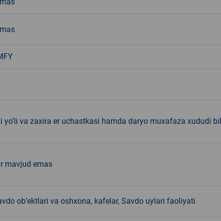
emas
emas
MFY
ki yo'li va zaxira er uchastkasi hamda daryo muxafaza xududi bi
ar mavjud emas
vdo ob'ektlari va oshxona, kafelar, Savdo uylari faoliyati