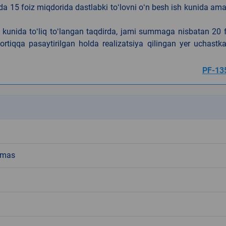
da 15 foiz miqdorida dastlabki toʻlovni oʻn besh ish kunida am
h kunida toʻliq toʻlangan taqdirda, jami summaga nisbatan 20 
rtiqqa pasaytirilgan holda realizatsiya qilingan yer uchastka
PF-13
k
emas