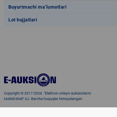
Buyurtmachi ma’lumotlari
Lot hujjatlari
Copyright © 2017-2026. "Elektron onlayn-auksionlarni
tashkil etish" AJ. Barcha huquqlar himoyalangan