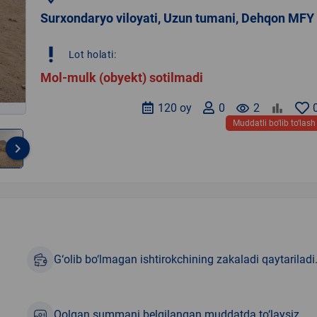
Surxondaryo viloyati, Uzun tumani, Dehqon MFY
priority_high
Lot holati:
Mol-mulk (obyekt) sotilmadi
120 oy
0
remove_red_eye
2
Muddatli bo‘lib to‘lash
keyboard_arrow_right
G‘olib bo‘lmagan ishtirokchining zakaladi qaytariladi
Qolgan summani belgilangan muddatda to‘laysiz.