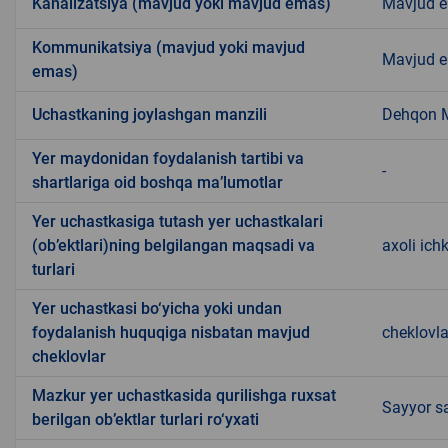
Kanalizatsiya (mavjud yoki mavjud emas)
Mavjud 
Kommunikatsiya (mavjud yoki mavjud
Mavjud 
emas)
Uchastkaning joylashgan manzili
Dehqon 
Yer maydonidan foydalanish tartibi va
-
shartlariga oid boshqa ma’lumotlar
Yer uchastkasiga tutash yer uchastkalari
(ob’ektlari)ning belgilangan maqsadi va
axoli ich
turlari
Yer uchastkasi bo‘yicha yoki undan
foydalanish huquqiga nisbatan mavjud
cheklovl
cheklovlar
Mazkur yer uchastkasida qurilishga ruxsat
Sayyor sa
berilgan ob’ektlar turlari ro‘yxati