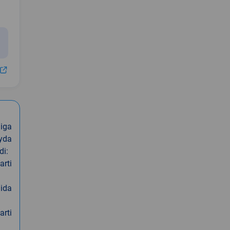
iga
oyda
di:
arti
nida
arti