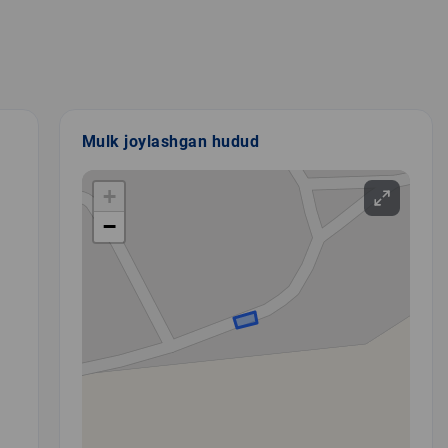
Mulk joylashgan hudud
+
−