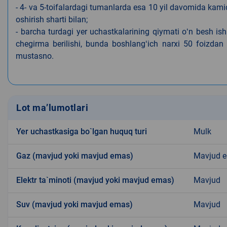
- 4- va 5-toifalardagi tumanlarda esa 10 yil davomida kami
oshirish sharti bilan;
- barcha turdagi yer uchastkalarining qiymati oʻn besh is
chegirma berilishi, bunda boshlangʻich narxi 50 foizdan o
mustasno.
Lot ma’lumotlari
Yer uchastkasiga bo`lgan huquq turi
Mulk
Gaz (mavjud yoki mavjud emas)
Mavjud 
Elektr ta`minoti (mavjud yoki mavjud emas)
Mavjud
Suv (mavjud yoki mavjud emas)
Mavjud