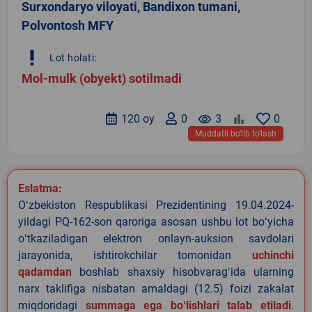
Surxondaryo viloyati, Bandixon tumani,
Polvontosh MFY
priority_high
Lot holati:
Mol-mulk (obyekt) sotilmadi
120 oy
0
remove_red_eye
3
0
Muddatli bo‘lib to‘lash
Eslatma:
Oʻzbekiston Respublikasi Prezidentining 19.04.2024-
yildagi PQ-162-son qaroriga asosan ushbu lot boʻyicha
oʻtkaziladigan elektron onlayn-auksion savdolari
jarayonida, ishtirokchilar tomonidan
uchinchi
qadamdan
boshlab shaxsiy hisobvaragʻida ularning
narx taklifiga nisbatan amaldagi (12.5) foizi zakalat
miqdoridagi
summaga ega boʻlishlari talab etiladi
.