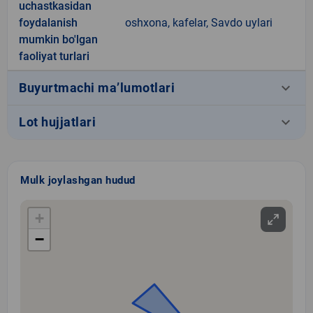
uchastkasidan
foydalanish
oshxona, kafelar, Savdo uylari
mumkin bo'lgan
faoliyat turlari
keyboard_arrow_down
Buyurtmachi ma’lumotlari
keyboard_arrow_down
Lot hujjatlari
Mulk joylashgan hudud
+
−