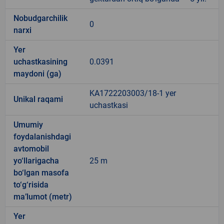
Nobudgarchilik
0
narxi
Yer
uchastkasining
0.0391
maydoni (ga)
KA1722203003/18-1 yer
Unikal raqami
uchastkasi
Umumiy
foydalanishdagi
avtomobil
yo‘llarigacha
25 m
bo‘lgan masofa
to‘g‘risida
ma’lumot (metr)
Yer