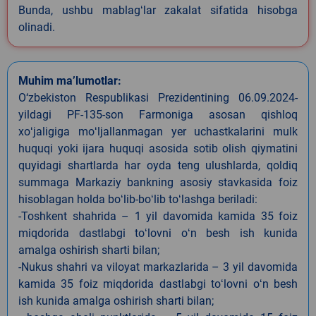
Bunda, ushbu mablagʻlar zakalat sifatida hisobga
olinadi.
Muhim ma’lumotlar:
O‘zbekiston Respublikasi Prezidentining 06.09.2024-
yildagi PF-135-son Farmoniga asosan qishloq
xoʻjaligiga moʻljallanmagan yer uchastkalarini mulk
huquqi yoki ijara huquqi asosida sotib olish qiymatini
quyidagi shartlarda har oyda teng ulushlarda, qoldiq
summaga Markaziy bankning asosiy stavkasida foiz
hisoblagan holda boʻlib-boʻlib toʻlashga beriladi:
-Toshkent shahrida – 1 yil davomida kamida 35 foiz
miqdorida dastlabgi toʻlovni oʻn besh ish kunida
amalga oshirish sharti bilan;
-Nukus shahri va viloyat markazlarida – 3 yil davomida
kamida 35 foiz miqdorida dastlabgi toʻlovni oʻn besh
ish kunida amalga oshirish sharti bilan;