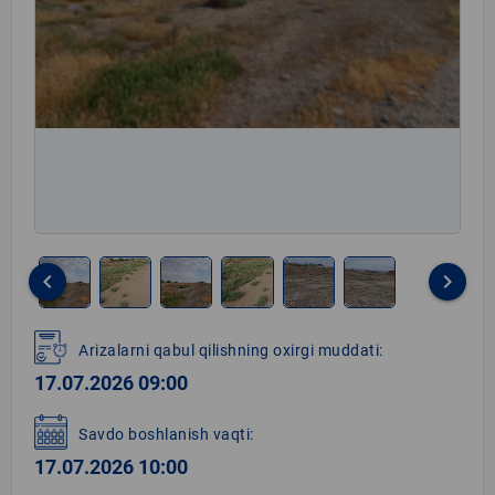
keyboard_arrow_left
keyboard_arrow_right
Item
1
Arizalarni qabul qilishning oxirgi muddati:
of
17.07.2026 09:00
6
Savdo boshlanish vaqti:
17.07.2026 10:00