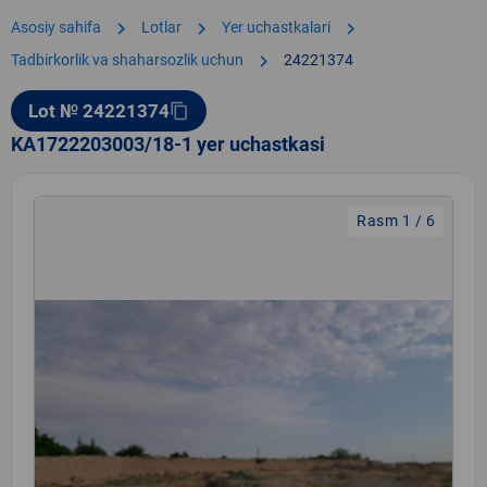
chevron_right
chevron_right
chevron_right
Asosiy sahifa
Lotlar
Yer uchastkalari
chevron_right
Tadbirkorlik va shaharsozlik uchun
24221374
Lot № 24221374
content_copy
KA1722203003/18-1 yer uchastkasi
Rasm 1 / 6