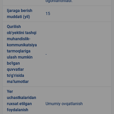
ogohlantiriladi.
Ijaraga berish
15
muddati (yil)
Qurilish
ob'yektini tashqi
muhandislik-
kommunikatsiya
tarmoqlariga
-
ulash mumkin
bo'lgan
quvvatlar
to'g'risida
ma'lumotlar
Yer
uchastkalaridan
ruxsat etilgan
Umumiy ovqatlanish
foydalanish