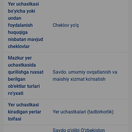
Yer uchastkasi
bo‘yicha yoki
undan
foydalanish
Cheklov yo’q
huquqiga
nisbatan mavjud
cheklovlar
Mazkur yer
uchastkasida
qurilishga ruxsat
Savdo. umumiy ovqatlanish va
berilgan
maishiy xizmat ko'rsatish
ob’ektlar turlari
ro‘yxati
Yer uchastkasi
kiradigan yerlar
Yer uchastkalari (tadbirkorlik)
toifasi
Savdo g‘olibi O‘zbekiston