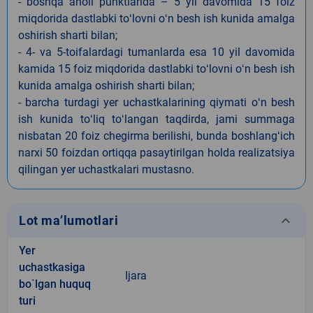
- boshqa aholi punktlarida – 5 yil davomida 15 foiz
miqdorida dastlabki toʻlovni oʻn besh ish kunida amalga
oshirish sharti bilan;
- 4- va 5-toifalardagi tumanlarda esa 10 yil davomida
kamida 15 foiz miqdorida dastlabki toʻlovni oʻn besh ish
kunida amalga oshirish sharti bilan;
- barcha turdagi yer uchastkalarining qiymati oʻn besh
ish kunida toʻliq toʻlangan taqdirda, jami summaga
nisbatan 20 foiz chegirma berilishi, bunda boshlangʻich
narxi 50 foizdan ortiqqa pasaytirilgan holda realizatsiya
qilingan yer uchastkalari mustasno.
keyboard_arrow_down
Lot ma’lumotlari
Yer
uchastkasiga
Ijara
bo`lgan huquq
turi