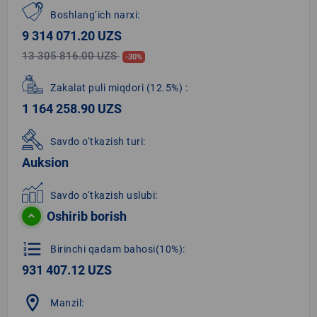
Boshlang‘ich narxi:
9 314 071.20 UZS
13 305 816.00 UZS
-30%
Zakalat puli miqdori
(12.5%)
:
1 164 258.90 UZS
Savdo o‘tkazish turi:
Auksion
Savdo o‘tkazish uslubi:
Oshirib borish
format_list_numbered
Birinchi qadam bahosi(10%):
931 407.12 UZS
location_on
Manzil: