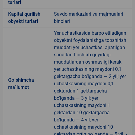
turlari
Kapital qurilish
Savdo markazlari va majmualari
obyekti turlari
binolari
Yer uchastkasida barpo etiladigan
obyektni foydalanishga topshirish
muddati yer uchastkasi ajratilgan
sanadan boshlab quyidagi
muddatlardan oshmasligi kerak:
yer uchastkasining maydoni 0,1
gektargacha bo‘lganda — 2 yil; yer
Qo`shimcha
uchastkasining maydoni 0,1
ma`lumot
gektardan 1 gektargacha
bo‘lganda — 3 yil; yer
uchastkasining maydoni 1
gektardan 10 gektargacha
bo‘lganda — 4 yil; yer
uchastkasining maydoni 10
gektardan ortiq bo‘lganda — 5 yil. -