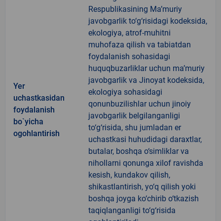
Respublikasining Ma’muriy
javobgarlik to‘g‘risidagi kodeksida,
ekologiya, atrof-muhitni
muhofaza qilish va tabiatdan
foydalanish sohasidagi
huquqbuzarliklar uchun ma’muriy
javobgarlik va Jinoyat kodeksida,
Yer
ekologiya sohasidagi
uchastkasidan
qonunbuzilishlar uchun jinoiy
foydalanish
javobgarlik belgilanganligi
bo`yicha
to‘g‘risida, shu jumladan er
ogohlantirish
uchastkasi huhudidagi daraxtlar,
butalar, boshqa o‘simliklar va
nihollarni qonunga xilof ravishda
kesish, kundakov qilish,
shikastlantirish, yo‘q qilish yoki
boshqa joyga ko‘chirib o‘tkazish
taqiqlanganligi to‘g‘risida