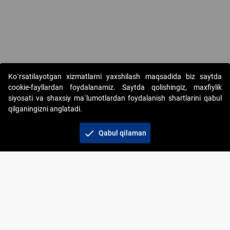
Ko`rsatilayotgan xizmatlarni yaxshilash maqsadida biz saytda
cookie-fayllardan foydalanamiz. Saytda qolishingiz, maxfiylik
siyosati va shaxsiy ma`lumotlardan foydalanish shartlarini qabul
qilganingizni anglatadi.
Copyright © 2017-2026. "Elektron onlayn-auksionlarni
tashkil etish" AJ. Barcha huquqlar himoyalangan
check
Qabul qilaman
To‘lov usullari