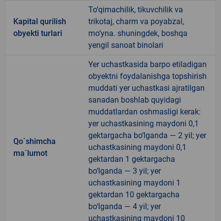
To‘qimachilik, tikuvchilik va
Kapital qurilish
trikotaj, charm va poyabzal,
obyekti turlari
mo‘yna. shuningdek, boshqa
yengil sanoat binolari
Yer uchastkasida barpo etiladigan
obyektni foydalanishga topshirish
muddati yer uchastkasi ajratilgan
sanadan boshlab quyidagi
muddatlardan oshmasligi kerak:
yer uchastkasining maydoni 0,1
gektargacha bo‘lganda — 2 yil; yer
Qo`shimcha
uchastkasining maydoni 0,1
ma`lumot
gektardan 1 gektargacha
bo‘lganda — 3 yil; yer
uchastkasining maydoni 1
gektardan 10 gektargacha
bo‘lganda — 4 yil; yer
uchastkasining maydoni 10