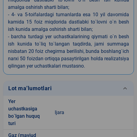
amalga oshirish sharti bilan;
- 4- va 5-toifalardagi tumanlarda esa 10 yil davomida
kamida 15 foiz miqdorida dastlabki to`lovni o`n besh
ish kunida amalga oshirish sharti bilan;
- barcha turdagi yer uchastkalarining qiymati o`n besh
ish kunida to`liq to`langan taqdirda, jami summaga
nisbatan 20 foiz chegirma berilishi, bunda boshlang`ich
narxi 50 foizdan ortiqqa pasaytirilgan holda realizatsiya
qilingan yer uchastkalari mustasno.
keyboard_arrow_down
Lot ma’lumotlari
Yer
uchastkasiga
Ijara
bo`lgan huquq
turi
Gaz (mavjud