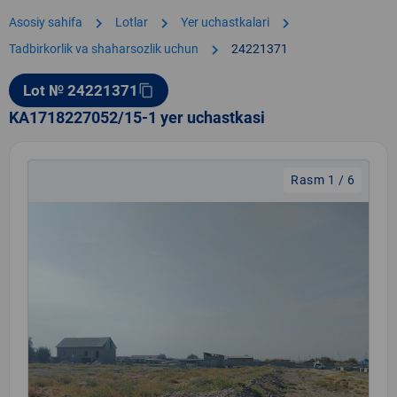
chevron_right
chevron_right
chevron_right
Asosiy sahifa
Lotlar
Yer uchastkalari
chevron_right
Tadbirkorlik va shaharsozlik uchun
24221371
Lot № 24221371
content_copy
KA1718227052/15-1 yer uchastkasi
Rasm 1 / 6