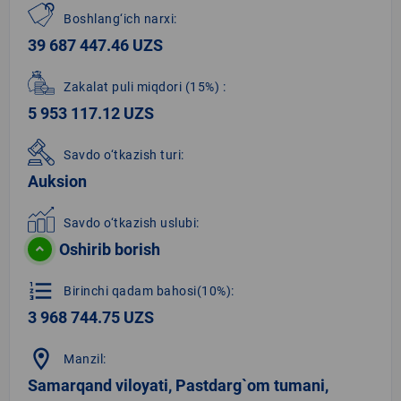
Boshlang‘ich narxi:
39 687 447.46 UZS
Zakalat puli miqdori
(15%)
:
5 953 117.12 UZS
Savdo o‘tkazish turi:
Auksion
Savdo o‘tkazish uslubi:
Oshirib borish
format_list_numbered
Birinchi qadam bahosi(10%):
3 968 744.75 UZS
location_on
Manzil:
Samarqand viloyati, Pastdarg`om tumani,