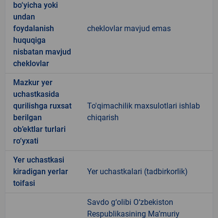
bo‘yicha yoki
undan
foydalanish
cheklovlar mavjud emas
huquqiga
nisbatan mavjud
cheklovlar
Mazkur yer
uchastkasida
qurilishga ruxsat
To'qimachilik maxsulotlari ishlab
berilgan
chiqarish
ob’ektlar turlari
ro‘yxati
Yer uchastkasi
kiradigan yerlar
Yer uchastkalari (tadbirkorlik)
toifasi
Savdo g‘olibi O‘zbekiston
Respublikasining Ma’muriy