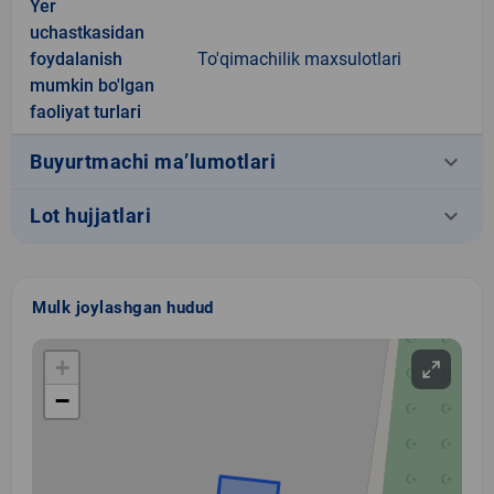
Yer
uchastkasidan
foydalanish
To'qimachilik maxsulotlari
mumkin bo'lgan
faoliyat turlari
keyboard_arrow_down
Buyurtmachi ma’lumotlari
keyboard_arrow_down
Lot hujjatlari
Mulk joylashgan hudud
+
−