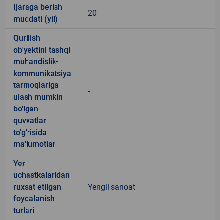
Ijaraga berish
20
muddati (yil)
Qurilish
ob'yektini tashqi
muhandislik-
kommunikatsiya
tarmoqlariga
-
ulash mumkin
bo'lgan
quvvatlar
to'g'risida
ma'lumotlar
Yer
uchastkalaridan
ruxsat etilgan
Yengil sanoat
foydalanish
turlari