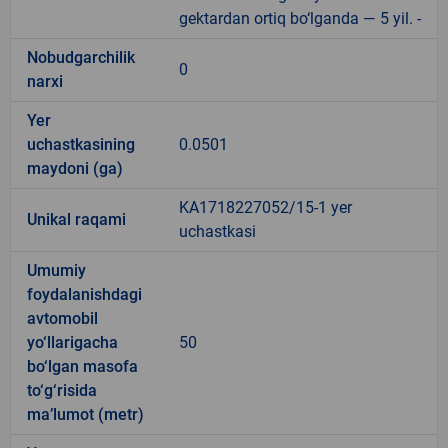
gektardan ortiq bo‘lganda — 5 yil. -
Nobudgarchilik
0
narxi
Yer
uchastkasining
0.0501
maydoni (ga)
KA1718227052/15-1 yer
Unikal raqami
uchastkasi
Umumiy
foydalanishdagi
avtomobil
yo‘llarigacha
50
bo‘lgan masofa
to‘g‘risida
ma’lumot (metr)