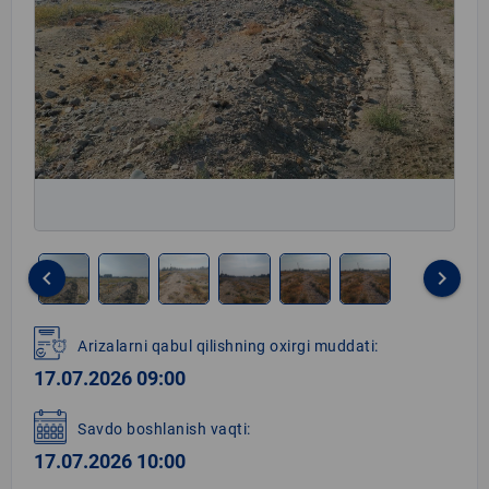
keyboard_arrow_left
keyboard_arrow_right
Item
1
Arizalarni qabul qilishning oxirgi muddati:
of
17.07.2026 09:00
6
Savdo boshlanish vaqti:
17.07.2026 10:00