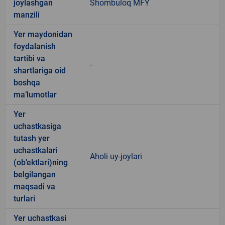
joylashgan
Shombuloq MFY
manzili
Yer maydonidan
foydalanish
tartibi va
-
shartlariga oid
boshqa
ma’lumotlar
Yer
uchastkasiga
tutash yer
uchastkalari
Aholi uy-joylari
(ob’ektlari)ning
belgilangan
maqsadi va
turlari
Yer uchastkasi