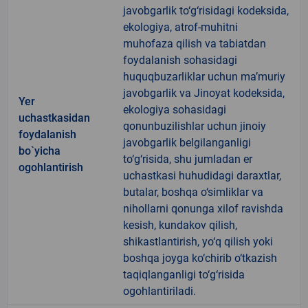
javobgarlik to‘g‘risidagi kodeksida,
ekologiya, atrof-muhitni
muhofaza qilish va tabiatdan
foydalanish sohasidagi
huquqbuzarliklar uchun ma’muriy
javobgarlik va Jinoyat kodeksida,
Yer
ekologiya sohasidagi
uchastkasidan
qonunbuzilishlar uchun jinoiy
foydalanish
javobgarlik belgilanganligi
bo`yicha
to‘g‘risida, shu jumladan er
ogohlantirish
uchastkasi huhudidagi daraxtlar,
butalar, boshqa o‘simliklar va
nihollarni qonunga xilof ravishda
kesish, kundakov qilish,
shikastlantirish, yo‘q qilish yoki
boshqa joyga ko‘chirib o‘tkazish
taqiqlanganligi to‘g‘risida
ogohlantiriladi.