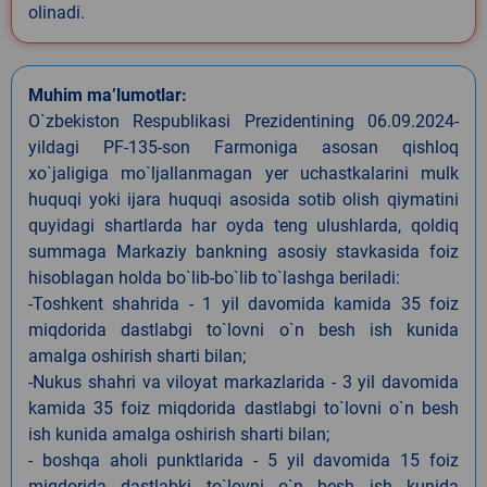
olinadi.
Muhim ma’lumotlar:
O`zbekiston Respublikasi Prezidentining 06.09.2024-
yildagi PF-135-son Farmoniga asosan qishloq
xo`jaligiga mo`ljallanmagan yer uchastkalarini mulk
huquqi yoki ijara huquqi asosida sotib olish qiymatini
quyidagi shartlarda har oyda teng ulushlarda, qoldiq
summaga Markaziy bankning asosiy stavkasida foiz
hisoblagan holda bo`lib-bo`lib to`lashga beriladi:
-Toshkent shahrida - 1 yil davomida kamida 35 foiz
miqdorida dastlabgi to`lovni o`n besh ish kunida
amalga oshirish sharti bilan;
-Nukus shahri va viloyat markazlarida - 3 yil davomida
kamida 35 foiz miqdorida dastlabgi to`lovni o`n besh
ish kunida amalga oshirish sharti bilan;
- boshqa aholi punktlarida - 5 yil davomida 15 foiz
miqdorida dastlabki to`lovni o`n besh ish kunida