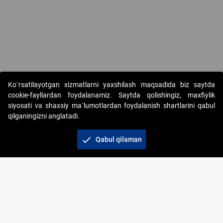
Ko`rsatilayotgan xizmatlarni yaxshilash maqsadida biz saytda
cookie-fayllardan foydalanamiz. Saytda qolishingiz, maxfiylik
siyosati va shaxsiy ma`lumotlardan foydalanish shartlarini qabul
qilganingizni anglatadi.
Copyright © 2017-2026. "Elektron onlayn-auksionlarni
tashkil etish" AJ. Barcha huquqlar himoyalangan
check
Qabul qilaman
To‘lov usullari