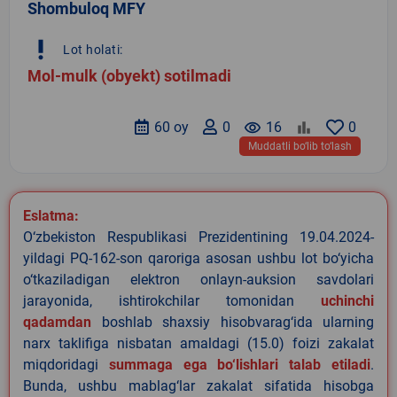
Shombuloq MFY
priority_high
Lot holati:
Mol-mulk (obyekt) sotilmadi
60 oy
0
remove_red_eye
16
0
Muddatli bo‘lib to‘lash
Eslatma:
O‘zbekiston Respublikasi Prezidentining 19.04.2024-
yildagi PQ-162-son qaroriga asosan ushbu lot bo‘yicha
o‘tkaziladigan elektron onlayn-auksion savdolari
jarayonida, ishtirokchilar tomonidan
uchinchi
qadamdan
boshlab shaxsiy hisobvarag‘ida ularning
narx taklifiga nisbatan amaldagi (15.0) foizi zakalat
miqdoridagi
summaga ega bo‘lishlari talab etiladi
.
Bunda, ushbu mablag‘lar zakalat sifatida hisobga