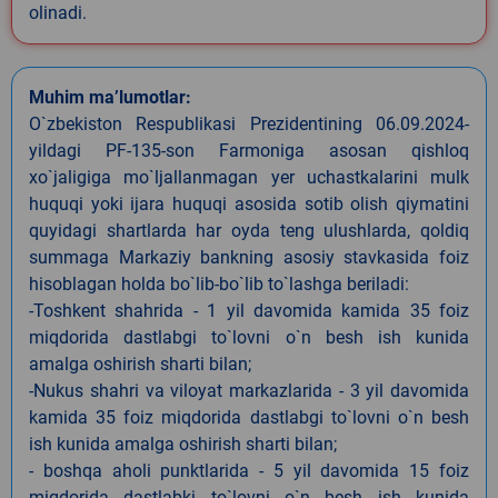
olinadi.
Muhim ma’lumotlar:
O`zbekiston Respublikasi Prezidentining 06.09.2024-
yildagi PF-135-son Farmoniga asosan qishloq
xo`jaligiga mo`ljallanmagan yer uchastkalarini mulk
huquqi yoki ijara huquqi asosida sotib olish qiymatini
quyidagi shartlarda har oyda teng ulushlarda, qoldiq
summaga Markaziy bankning asosiy stavkasida foiz
hisoblagan holda bo`lib-bo`lib to`lashga beriladi:
-Toshkent shahrida - 1 yil davomida kamida 35 foiz
miqdorida dastlabgi to`lovni o`n besh ish kunida
amalga oshirish sharti bilan;
-Nukus shahri va viloyat markazlarida - 3 yil davomida
kamida 35 foiz miqdorida dastlabgi to`lovni o`n besh
ish kunida amalga oshirish sharti bilan;
- boshqa aholi punktlarida - 5 yil davomida 15 foiz
miqdorida dastlabki to`lovni o`n besh ish kunida