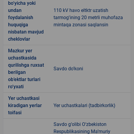
bo‘yicha yoki
undan
110 kV havo eltktr uzatish
foydalanish
tarmog'ining 20 metrli muhofaza
huquqiga
mintaqa zonasi saqlansin
nisbatan mavjud
cheklovlar
Mazkur yer
uchastkasida
qurilishga ruxsat
Savdo do'koni
berilgan
ob’ektlar turlari
ro‘yxati
Yer uchastkasi
kiradigan yerlar
Yer uchastkalari (tadbirkorlik)
toifasi
Savdo g‘olibi O‘zbekiston
Respublikasining Ma’muriy