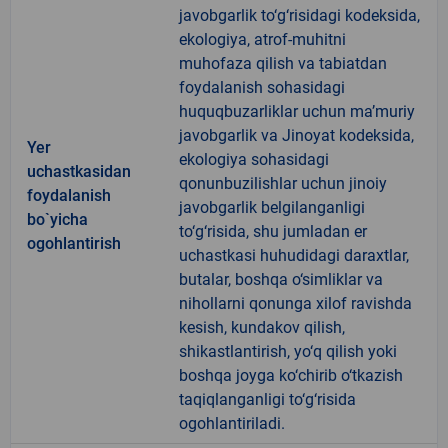
javobgarlik to‘g‘risidagi kodeksida,
ekologiya, atrof-muhitni
muhofaza qilish va tabiatdan
foydalanish sohasidagi
huquqbuzarliklar uchun ma’muriy
javobgarlik va Jinoyat kodeksida,
Yer
ekologiya sohasidagi
uchastkasidan
qonunbuzilishlar uchun jinoiy
foydalanish
javobgarlik belgilanganligi
bo`yicha
to‘g‘risida, shu jumladan er
ogohlantirish
uchastkasi huhudidagi daraxtlar,
butalar, boshqa o‘simliklar va
nihollarni qonunga xilof ravishda
kesish, kundakov qilish,
shikastlantirish, yo‘q qilish yoki
boshqa joyga ko‘chirib o‘tkazish
taqiqlanganligi to‘g‘risida
ogohlantiriladi.