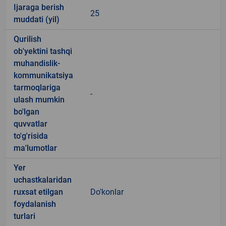
Ijaraga berish
25
muddati (yil)
Qurilish
ob'yektini tashqi
muhandislik-
kommunikatsiya
tarmoqlariga
-
ulash mumkin
bo'lgan
quvvatlar
to'g'risida
ma'lumotlar
Yer
uchastkalaridan
ruxsat etilgan
Do'konlar
foydalanish
turlari