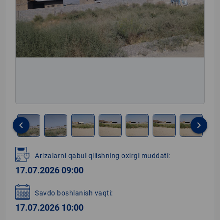
keyboard_arrow_left
keyboard_arrow_right
Item
1
Arizalarni qabul qilishning oxirgi muddati:
of
17.07.2026 09:00
8
Savdo boshlanish vaqti:
17.07.2026 10:00