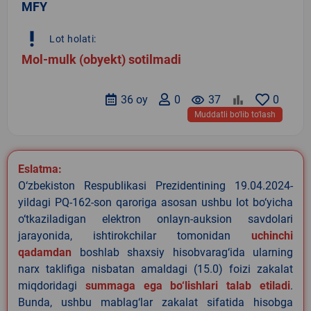
MFY
priority_high
Lot holati:
Mol-mulk (obyekt) sotilmadi
36 oy
0
remove_red_eye
37
0
Muddatli bo‘lib to‘lash
Eslatma:
O‘zbekiston Respublikasi Prezidentining 19.04.2024-
yildagi PQ-162-son qaroriga asosan ushbu lot bo‘yicha
o‘tkaziladigan elektron onlayn-auksion savdolari
jarayonida, ishtirokchilar tomonidan
uchinchi
qadamdan
boshlab shaxsiy hisobvarag‘ida ularning
narx taklifiga nisbatan amaldagi (15.0) foizi zakalat
miqdoridagi
summaga ega bo‘lishlari talab etiladi
.
Bunda, ushbu mablag‘lar zakalat sifatida hisobga