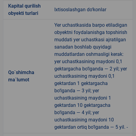
Kapital qurilish
Ixtisoslashgan do‘konlar
obyekti turlari
Yer uchastkasida barpo etiladigan
obyektni foydalanishga topshirish
muddati yer uchastkasi ajratilgan
sanadan boshlab quyidagi
muddatlardan oshmasligi kerak:
yer uchastkasining maydoni 0,1
gektargacha bo‘lganda — 2 yil; yer
Qo`shimcha
uchastkasining maydoni 0,1
ma`lumot
gektardan 1 gektargacha
bo‘lganda — 3 yil; yer
uchastkasining maydoni 1
gektardan 10 gektargacha
bo‘lganda — 4 yil; yer
uchastkasining maydoni 10
gektardan ortiq bo‘lganda — 5 yil. -