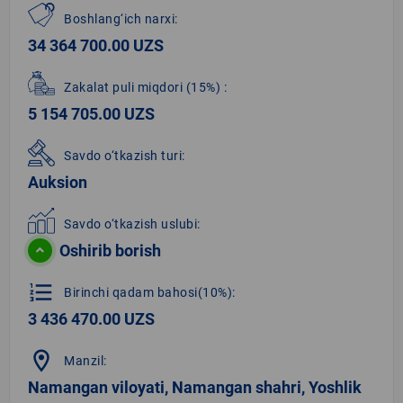
Boshlang‘ich narxi:
34 364 700.00 UZS
Zakalat puli miqdori
(15%)
:
5 154 705.00 UZS
Savdo o‘tkazish turi:
Auksion
Savdo o‘tkazish uslubi:
Oshirib borish
format_list_numbered
Birinchi qadam bahosi(10%):
3 436 470.00 UZS
location_on
Manzil:
Namangan viloyati, Namangan shahri, Yoshlik