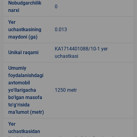
Nobudgarchilik
0
narxi
Yer
uchastkasining
0.013
maydoni (ga)
KA1714401088/10-1 yer
Unikal raqami
uchastkasi
Umumiy
foydalanishdagi
avtomobil
yo‘llarigacha
1250 metr
bo‘lgan masofa
to‘g‘risida
ma’lumot (metr)
Yer
uchastkasidan