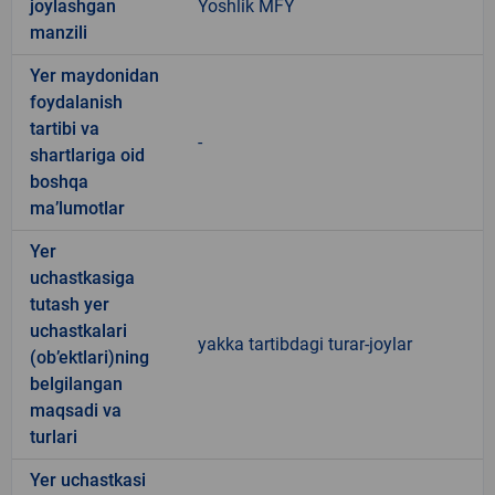
joylashgan
Yoshlik MFY
manzili
Yer maydonidan
foydalanish
tartibi va
-
shartlariga oid
boshqa
ma’lumotlar
Yer
uchastkasiga
tutash yer
uchastkalari
yakka tartibdagi turar-joylar
(ob’ektlari)ning
belgilangan
maqsadi va
turlari
Yer uchastkasi