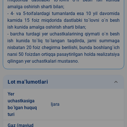
amalga oshirish sharti bilan;
- 4- va 5-toifalardagi tumanlarda esa 10 yil davomida
kamida 15 foiz miqdorida dastlabki to`lovni o`n besh
ish kunida amalga oshirish sharti bilan;
- barcha turdagi yer uchastkalarining qiymati o`n besh
ish kunida to`liq to`langan taqdirda, jami summaga
nisbatan 20 foiz chegirma berilishi, bunda boshlang`ich
narxi 50 foizdan ortiqqa pasaytirilgan holda realizatsiya
qilingan yer uchastkalari mustasno.
keyboard_arrow_down
Lot ma’lumotlari
Yer
uchastkasiga
Ijara
bo`lgan huquq
turi
Gaz (mavjud