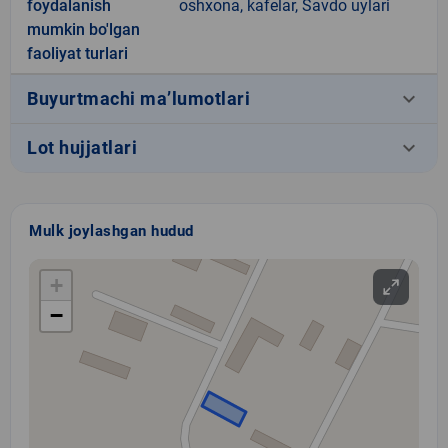
foydalanish
oshxona, kafelar, Savdo uylari
mumkin bo'lgan
faoliyat turlari
keyboard_arrow_down
Buyurtmachi ma’lumotlari
keyboard_arrow_down
Lot hujjatlari
Mulk joylashgan hudud
+
−