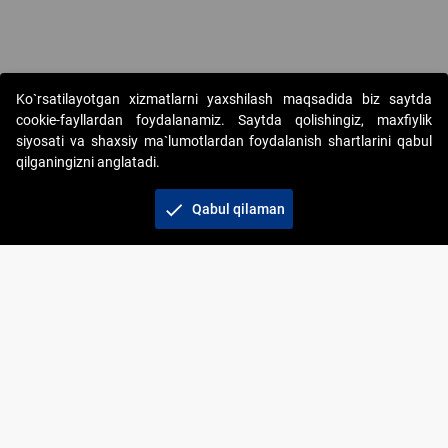
Ko`rsatilayotgan xizmatlarni yaxshilash maqsadida biz saytda
cookie-fayllardan foydalanamiz. Saytda qolishingiz, maxfiylik
siyosati va shaxsiy ma`lumotlardan foydalanish shartlarini qabul
qilganingizni anglatadi.
Copyright © 2017-2026. "Elektron onlayn-auksionlarni
tashkil etish" AJ. Barcha huquqlar himoyalangan
check
Qabul qilaman
To‘lov usullari