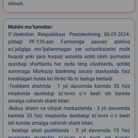
olinadi.
Muhim ma’lumotlar:
O`zbekiston Respublikasi Prezidentining 06.09.2024-
yildagi PF-135-son Farmoniga asosan qishloq
xo`jaligiga mo`ljallanmagan yer uchastkalarini mulk
huquqi yoki ijara huquqi asosida sotib olish qiymatini
quyidagi shartlarda har oyda teng ulushlarda, qoldiq
summaga Markaziy bankning asosiy stavkasida foiz
hisoblagan holda bo`lib-bo`lib to`lashga beriladi:
-Toshkent shahrida - 1 yil davomida kamida 35 foiz
miqdorida dastlabgi to`lovni o`n besh ish kunida
amalga oshirish sharti bilan;
-Nukus shahri va viloyat markazlarida - 3 yil davomida
kamida 35 foiz miqdorida dastlabgi to`lovni o`n besh
ish kunida amalga oshirish sharti bilan;
- boshqa aholi punktlarida - 5 yil davomida 15 foiz
miqdorida dastlabki to`lovni o`n besh ish kunida