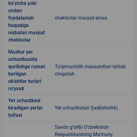
bo‘yicha yoki
undan
foydalanish
cheklovlar mavjud emas
huquqiga
nisbatan mavjud
cheklovlar
Mazkur yer
uchastkasida
qurilishga ruxsat
To'qimachilik maxsulotlari ishlab
berilgan
chiqarish
ob’ektlar turlari
ro‘yxati
Yer uchastkasi
kiradigan yerlar
Yer uchastkalari (tadbirkorlik)
toifasi
Savdo g‘olibi O‘zbekiston
Respublikasining Ma’muriy