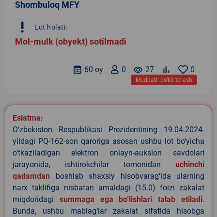
Shombuloq MFY
priority_high
Lot holati:
Mol-mulk (obyekt) sotilmadi
60 oy
0
remove_red_eye
27
0
Muddatli bo‘lib to‘lash
Eslatma:
O‘zbekiston Respublikasi Prezidentining 19.04.2024-
yildagi PQ-162-son qaroriga asosan ushbu lot bo‘yicha
o‘tkaziladigan elektron onlayn-auksion savdolari
jarayonida, ishtirokchilar tomonidan
uchinchi
qadamdan
boshlab shaxsiy hisobvarag‘ida ularning
narx taklifiga nisbatan amaldagi (15.0) foizi zakalat
miqdoridagi
summaga ega bo‘lishlari talab etiladi
.
Bunda, ushbu mablag‘lar zakalat sifatida hisobga