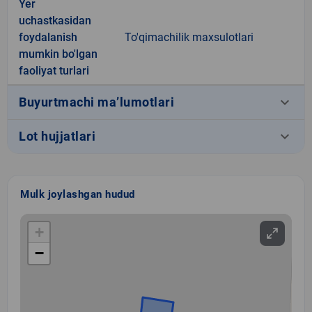
Yer
uchastkasidan
foydalanish
To'qimachilik maxsulotlari
mumkin bo'lgan
faoliyat turlari
keyboard_arrow_down
Buyurtmachi ma’lumotlari
keyboard_arrow_down
Lot hujjatlari
Mulk joylashgan hudud
+
−