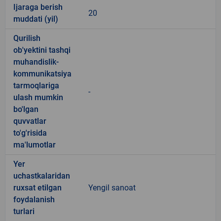
Ijaraga berish
20
muddati (yil)
Qurilish
ob'yektini tashqi
muhandislik-
kommunikatsiya
tarmoqlariga
-
ulash mumkin
bo'lgan
quvvatlar
to'g'risida
ma'lumotlar
Yer
uchastkalaridan
ruxsat etilgan
Yengil sanoat
foydalanish
turlari