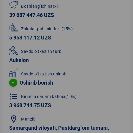
Boshlang‘ich narxi:
39 687 447.46 UZS
Zakalat puli miqdori
(15%)
:
5 953 117.12 UZS
Savdo o‘tkazish turi:
Auksion
Savdo o‘tkazish uslubi:
Oshirib borish
format_list_numbered
Birinchi qadam bahosi(10%):
3 968 744.75 UZS
location_on
Manzil:
Samarqand viloyati, Pastdarg`om tumani,