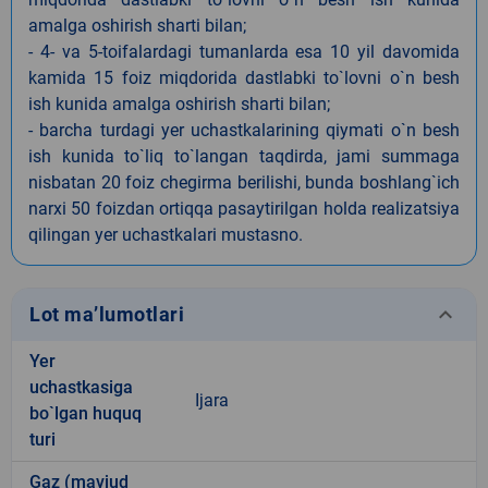
amalga oshirish sharti bilan;
- 4- va 5-toifalardagi tumanlarda esa 10 yil davomida
kamida 15 foiz miqdorida dastlabki to`lovni o`n besh
ish kunida amalga oshirish sharti bilan;
- barcha turdagi yer uchastkalarining qiymati o`n besh
ish kunida to`liq to`langan taqdirda, jami summaga
nisbatan 20 foiz chegirma berilishi, bunda boshlang`ich
narxi 50 foizdan ortiqqa pasaytirilgan holda realizatsiya
qilingan yer uchastkalari mustasno.
keyboard_arrow_down
Lot ma’lumotlari
Yer
uchastkasiga
Ijara
bo`lgan huquq
turi
Gaz (mavjud