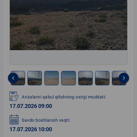
keyboard_arrow_left
keyboard_arrow_right
Item
1
Arizalarni qabul qilishning oxirgi muddati:
of
17.07.2026 09:00
7
Savdo boshlanish vaqti:
17.07.2026 10:00