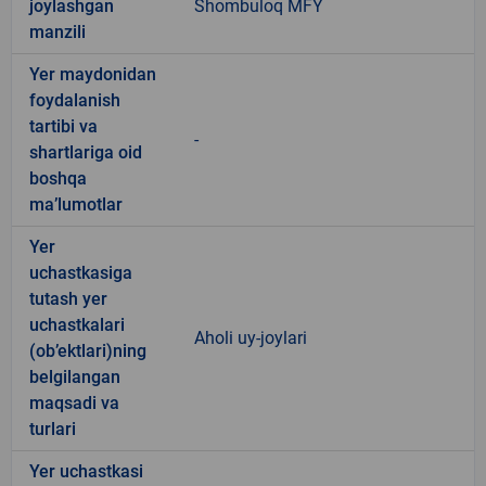
joylashgan
Shombuloq MFY
manzili
Yer maydonidan
foydalanish
tartibi va
-
shartlariga oid
boshqa
ma’lumotlar
Yer
uchastkasiga
tutash yer
uchastkalari
Aholi uy-joylari
(ob’ektlari)ning
belgilangan
maqsadi va
turlari
Yer uchastkasi