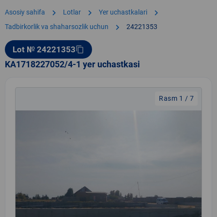
chevron_right
chevron_right
chevron_right
Asosiy sahifa
Lotlar
Yer uchastkalari
chevron_right
Tadbirkorlik va shaharsozlik uchun
24221353
Lot № 24221353
content_copy
KA1718227052/4-1 yer uchastkasi
Rasm 1 / 7