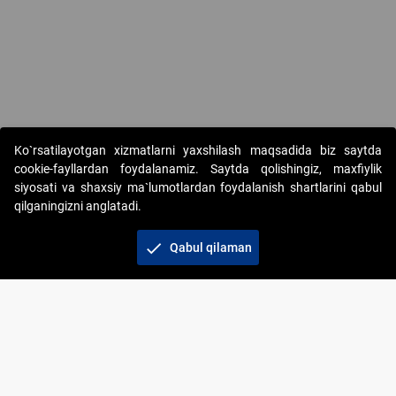
Ko`rsatilayotgan xizmatlarni yaxshilash maqsadida biz saytda
cookie-fayllardan foydalanamiz. Saytda qolishingiz, maxfiylik
siyosati va shaxsiy ma`lumotlardan foydalanish shartlarini qabul
qilganingizni anglatadi.
Copyright © 2017-2026. "Elektron onlayn-auksionlarni
tashkil etish" AJ. Barcha huquqlar himoyalangan
check
Qabul qilaman
To‘lov usullari