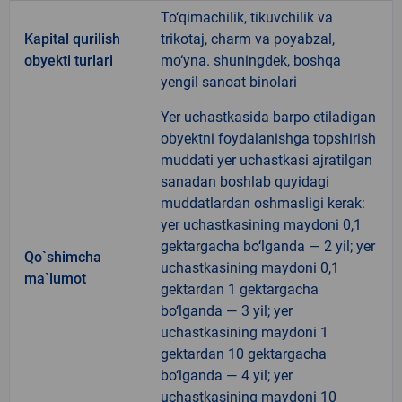
To‘qimachilik, tikuvchilik va
Kapital qurilish
trikotaj, charm va poyabzal,
obyekti turlari
mo‘yna. shuningdek, boshqa
yengil sanoat binolari
Yer uchastkasida barpo etiladigan
obyektni foydalanishga topshirish
muddati yer uchastkasi ajratilgan
sanadan boshlab quyidagi
muddatlardan oshmasligi kerak:
yer uchastkasining maydoni 0,1
gektargacha bo‘lganda — 2 yil; yer
Qo`shimcha
uchastkasining maydoni 0,1
ma`lumot
gektardan 1 gektargacha
bo‘lganda — 3 yil; yer
uchastkasining maydoni 1
gektardan 10 gektargacha
bo‘lganda — 4 yil; yer
uchastkasining maydoni 10