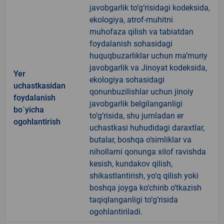
javobgarlik to‘g‘risidagi kodeksida,
ekologiya, atrof-muhitni
muhofaza qilish va tabiatdan
foydalanish sohasidagi
huquqbuzarliklar uchun ma’muriy
javobgarlik va Jinoyat kodeksida,
Yer
ekologiya sohasidagi
uchastkasidan
qonunbuzilishlar uchun jinoiy
foydalanish
javobgarlik belgilanganligi
bo`yicha
to‘g‘risida, shu jumladan er
ogohlantirish
uchastkasi huhudidagi daraxtlar,
butalar, boshqa o‘simliklar va
nihollarni qonunga xilof ravishda
kesish, kundakov qilish,
shikastlantirish, yo‘q qilish yoki
boshqa joyga ko‘chirib o‘tkazish
taqiqlanganligi to‘g‘risida
ogohlantiriladi.