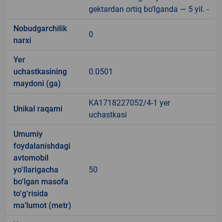
gektardan ortiq bo‘lganda — 5 yil. -
Nobudgarchilik
0
narxi
Yer
uchastkasining
0.0501
maydoni (ga)
KA1718227052/4-1 yer
Unikal raqami
uchastkasi
Umumiy
foydalanishdagi
avtomobil
yo‘llarigacha
50
bo‘lgan masofa
to‘g‘risida
ma’lumot (metr)