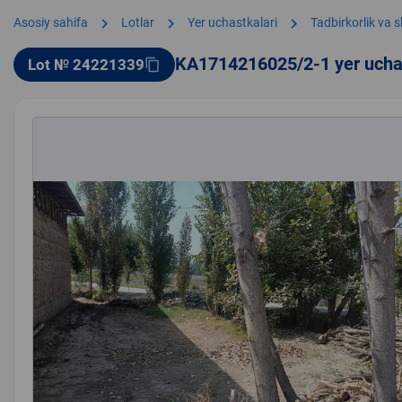
chevron_right
chevron_right
chevron_right
Asosiy sahifa
Lotlar
Yer uchastkalari
Tadbirkorlik va 
KA1714216025/2-1 yer ucha
Lot № 24221339
content_copy