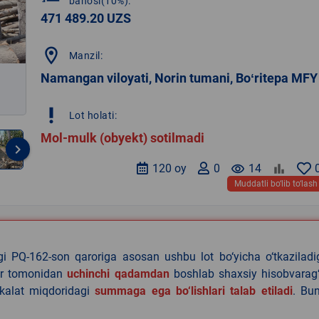
bahosi(10%):
471 489.20 UZS
location_on
Manzil:
Namangan viloyati, Norin tumani, Boʻritepa MFY
priority_high
Lot holati:
Mol-mulk (obyekt) sotilmadi
keyboard_arrow_right
120 oy
0
remove_red_eye
14
Muddatli bo‘lib to‘lash
agi PQ-162-son qaroriga asosan ushbu lot bo‘yicha o‘tkazilad
lar tomonidan
uchinchi qadamdan
boshlab shaxsiy hisobvarag‘
akalat miqdoridagi
summaga ega bo‘lishlari talab etiladi
. Bu