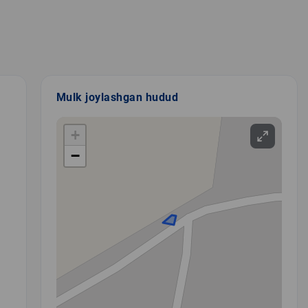
Mulk joylashgan hudud
+
−