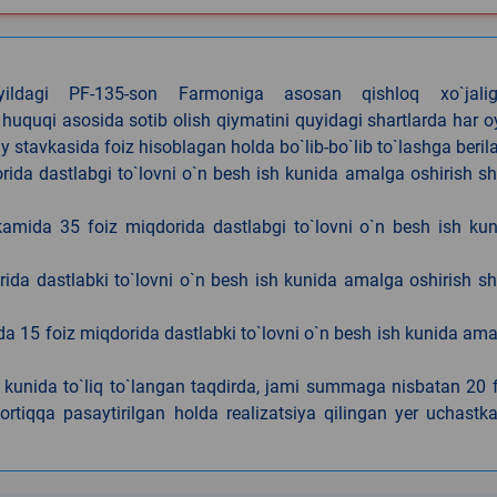
4-yildagi PF-135-son Farmoniga asosan qishloq xo`jalig
 huquqi asosida sotib olish qiymatini quyidagi shartlarda har 
tavkasida foiz hisoblagan holda bo`lib-bo`lib to`lashga berila
ida dastlabgi to`lovni o`n besh ish kunida amalga oshirish sh
kamida 35 foiz miqdorida dastlabgi to`lovni o`n besh ish ku
rida dastlabki to`lovni o`n besh ish kunida amalga oshirish sh
da 15 foiz miqdorida dastlabki to`lovni o`n besh ish kunida am
h kunida to`liq to`langan taqdirda, jami summaga nisbatan 20 
rtiqqa pasaytirilgan holda realizatsiya qilingan yer uchastka