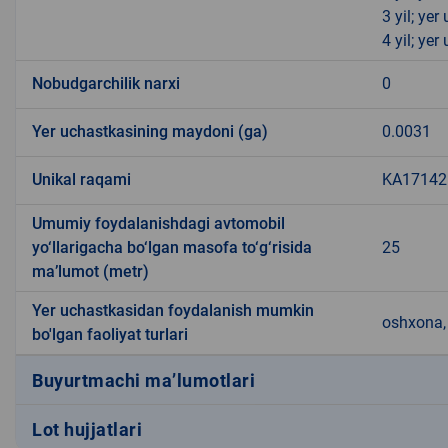
3 yil; ye
4 yil; ye
Nobudgarchilik narxi
0
Yer uchastkasining maydoni (ga)
0.0031
Unikal raqami
KA171421
Umumiy foydalanishdagi avtomobil
yo‘llarigacha bo‘lgan masofa to‘g‘risida
25
ma’lumot (metr)
Yer uchastkasidan foydalanish mumkin
oshxona, 
bo'lgan faoliyat turlari
Buyurtmachi ma’lumotlari
Lot hujjatlari