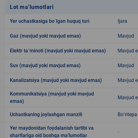
Lot ma’lumotlari
Yer uchastkasiga bo`lgan huquq turi
Ijara
Gaz (mavjud yoki mavjud emas)
Mavjud
Elektr ta`minoti (mavjud yoki mavjud emas)
Mavjud 
Suv (mavjud yoki mavjud emas)
Mavjud
Kanalizatsiya (mavjud yoki mavjud emas)
Mavjud 
Kommunikatsiya (mavjud yoki mavjud
Mavjud 
emas)
Uchastkaning joylashgan manzili
Boʻritep
Yer maydonidan foydalanish tartibi va
-
shartlariga oid boshqa ma’lumotlar