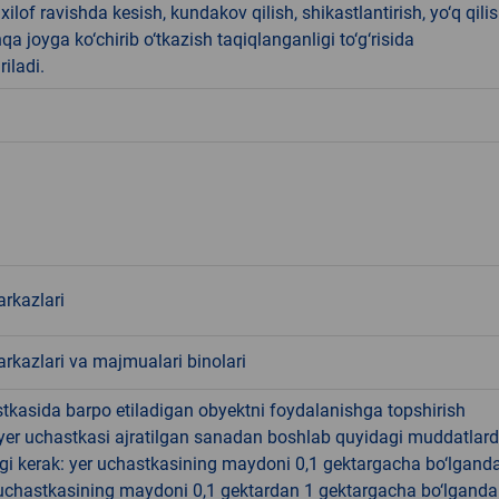
ilof ravishda kesish, kundakov qilish, shikastlantirish, yo‘q qili
qa joyga ko‘chirib o‘tkazish taqiqlanganligi to‘g‘risida
riladi.
rkazlari
rkazlari va majmualari binolari
tkasida barpo etiladigan obyektni foydalanishga topshirish
yer uchastkasi ajratilgan sanadan boshlab quyidagi muddatlar
gi kerak: yer uchastkasining maydoni 0,1 gektargacha bo‘lgand
r uchastkasining maydoni 0,1 gektardan 1 gektargacha bo‘lgand