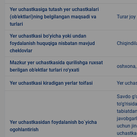
Yer uchastkasiga tutash yer uchastkalari
(ob’ektlari)ning belgilangan maqsadi va
Turar joy
turlari
Yer uchastkasi bo‘yicha yoki undan
foydalanish huquqiga nisbatan mavjud
Chiqindil
cheklovlar
Mazkur yer uchastkasida qurilishga ruxsat
oshxona, 
berilgan ob’ektlar turlari ro‘yxati
Yer uchastkasi kiradigan yerlar toifasi
Yer uchas
Savdo g‘o
to‘g‘risi
tabiatda
javobgarl
Yer uchastkasidan foydalanish bo`yicha
uchun jin
ogohlantirish
uchastkas