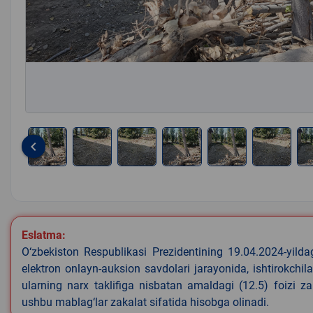
keyboard_arrow_left
Item
1
of
8
Eslatma:
O‘zbekiston Respublikasi Prezidentining 19.04.2024-yild
elektron onlayn-auksion savdolari jarayonida, ishtirokchi
ularning narx taklifiga nisbatan amaldagi (12.5) foizi z
ushbu mablag‘lar zakalat sifatida hisobga olinadi.