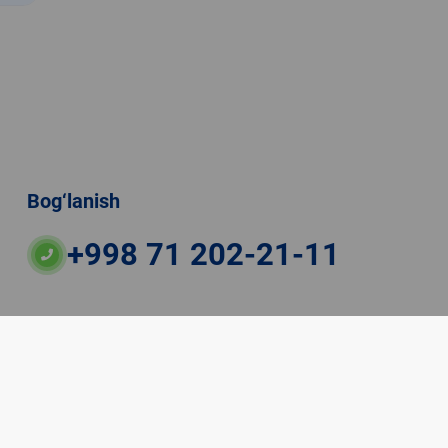
Bog‘lanish
+998 71 202-21-11
ateriallaridan boshqa shaxslar foydalanganda
veb-saytiga majburiy havolalar ko‘rsatilishi kerak