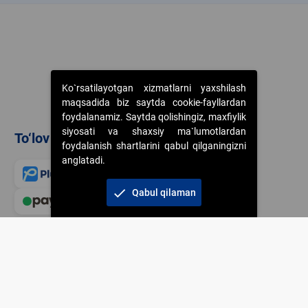
Ko`rsatilayotgan xizmatlarni yaxshilash
maqsadida biz saytda cookie-fayllardan
foydalanamiz. Saytda qolishingiz, maxfiylik
siyosati va shaxsiy ma`lumotlardan
To‘lov usullari
foydalanish shartlarini qabul qilganingizni
anglatadi.
check
Qabul qilaman
Veb-saytdagi axborot m
jamiyatning korporativ 