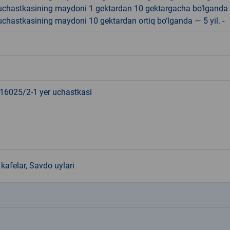
r uchastkasining maydoni 1 gektardan 10 gektargacha bo‘lganda
r uchastkasining maydoni 10 gektardan ortiq bo‘lganda — 5 yil. -
6025/2-1 yer uchastkasi
kafelar, Savdo uylari
k
k