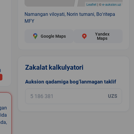
Leaflet
| ©
e-auksion.uz
Namangan viloyati, Norin tumani, Boʻritepa
MFY
Yandex
Google Maps
Maps
Zakalat kalkulyatori
0
Auksion qadamiga bog‘lanmagan taklif
UZS
igan
ida
nda,