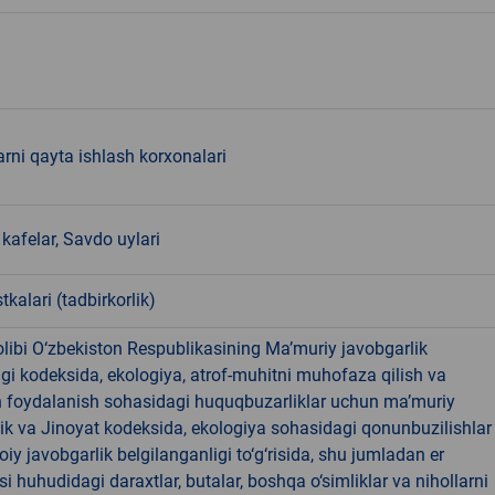
arni qayta ishlash korxonalari
kafelar, Savdo uylari
tkalari (tadbirkorlik)
libi O‘zbekiston Respublikasining Ma’muriy javobgarlik
dagi kodeksida, ekologiya, atrof-muhitni muhofaza qilish va
n foydalanish sohasidagi huquqbuzarliklar uchun ma’muriy
ik va Jinoyat kodeksida, ekologiya sohasidagi qonunbuzilishlar
oiy javobgarlik belgilanganligi to‘g‘risida, shu jumladan er
i huhudidagi daraxtlar, butalar, boshqa o‘simliklar va nihollarni