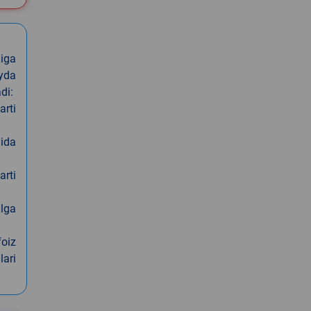
iga
oyda
di:
arti
nida
arti
alga
foiz
lari