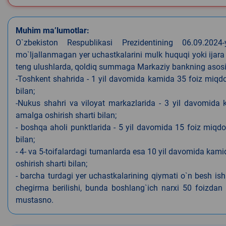
Muhim ma’lumotlar:
O`zbekiston Respublikasi Prezidentining 06.09.202
mo`ljallanmagan yer uchastkalarini mulk huquqi yoki ijara
teng ulushlarda, qoldiq summaga Markaziy bankning asosiy s
-Toshkent shahrida - 1 yil davomida kamida 35 foiz miqdor
bilan;
-Nukus shahri va viloyat markazlarida - 3 yil davomida 
amalga oshirish sharti bilan;
- boshqa aholi punktlarida - 5 yil davomida 15 foiz miqdo
bilan;
- 4- va 5-toifalardagi tumanlarda esa 10 yil davomida kami
oshirish sharti bilan;
- barcha turdagi yer uchastkalarining qiymati o`n besh is
chegirma berilishi, bunda boshlang`ich narxi 50 foizdan o
mustasno.