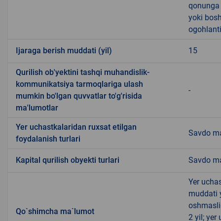
qonunga x
yoki bosh
ogohlanti
Ijaraga berish muddati (yil)
15
Qurilish ob'yektini tashqi muhandislik-
kommunikatsiya tarmoqlariga ulash
-
mumkin bo'lgan quvvatlar to'g'risida
ma'lumotlar
Yer uchastkalaridan ruxsat etilgan
Savdo ma
foydalanish turlari
Kapital qurilish obyekti turlari
Savdo ma
Yer uchas
muddati 
oshmasli
Qo`shimcha ma`lumot
2 yil; ye