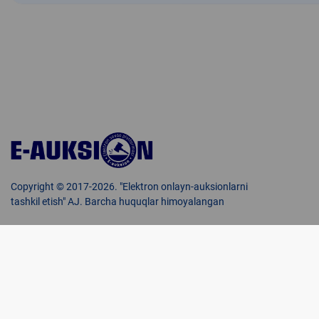
Copyright © 2017-2026. "Elektron onlayn-auksionlarni
tashkil etish" AJ. Barcha huquqlar himoyalangan