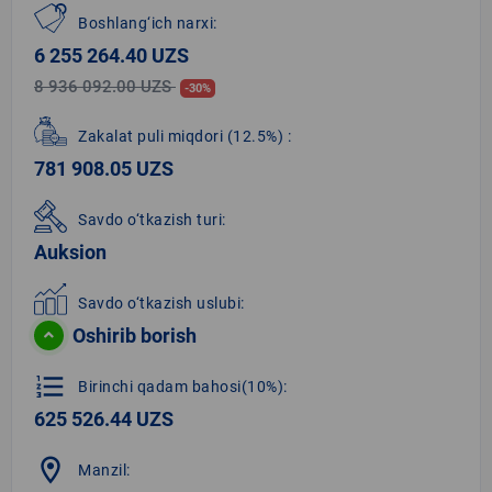
Boshlang‘ich narxi:
6 255 264.40 UZS
8 936 092.00 UZS
-30%
Zakalat puli miqdori
(12.5%)
:
781 908.05 UZS
Savdo o‘tkazish turi:
Auksion
Savdo o‘tkazish uslubi:
Oshirib borish
format_list_numbered
Birinchi qadam bahosi(10%):
625 526.44 UZS
location_on
Manzil: