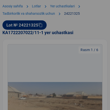
chevron_right
chevron_right
chevron_right
Asosiy sahifa
Lotlar
Yer uchastkalari
chevron_right
Tadbirkorlik va shaharsozlik uchun
24221325
Lot № 24221325
content_copy
KA1722207022/11-1 yer uchastkasi
Rasm 1 / 6