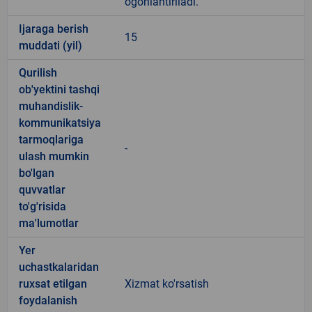
ogohlantiriladi.
Ijaraga berish
15
muddati (yil)
Qurilish
ob'yektini tashqi
muhandislik-
kommunikatsiya
tarmoqlariga
-
ulash mumkin
bo'lgan
quvvatlar
to'g'risida
ma'lumotlar
Yer
uchastkalaridan
ruxsat etilgan
Xizmat ko'rsatish
foydalanish