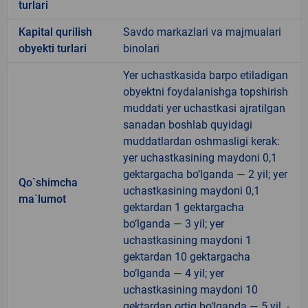
turlari
Kapital qurilish
Savdo markazlari va majmualari
obyekti turlari
binolari
Yer uchastkasida barpo etiladigan
obyektni foydalanishga topshirish
muddati yer uchastkasi ajratilgan
sanadan boshlab quyidagi
muddatlardan oshmasligi kerak:
yer uchastkasining maydoni 0,1
gektargacha bo‘lganda — 2 yil; yer
Qo`shimcha
uchastkasining maydoni 0,1
ma`lumot
gektardan 1 gektargacha
bo‘lganda — 3 yil; yer
uchastkasining maydoni 1
gektardan 10 gektargacha
bo‘lganda — 4 yil; yer
uchastkasining maydoni 10
gektardan ortiq bo‘lganda — 5 yil. -