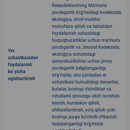
Respublikasining Ma’muriy
javobgarlik to‘g‘risidagi kodeksida,
ekologiya, atrof-muhitni
muhofaza qilish va tabiatdan
foydalanish sohasidagi
huquqbuzarliklar uchun ma’muriy
javobgarlik va Jinoyat kodeksida,
Yer
ekologiya sohasidagi
uchastkasidan
qonunbuzilishlar uchun jinoiy
foydalanish
javobgarlik belgilanganligi
bo`yicha
to‘g‘risida, shu jumladan er
ogohlantirish
uchastkasi huhudidagi daraxtlar,
butalar, boshqa o‘simliklar va
nihollarni qonunga xilof ravishda
kesish, kundakov qilish,
shikastlantirish, yo‘q qilish yoki
boshqa joyga ko‘chirib o‘tkazish
taqiqlanganligi to‘g‘risida