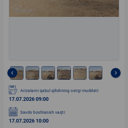
keyboard_arrow_left
keyboard_arrow_right
Item
1
Arizalarni qabul qilishning oxirgi muddati:
of
17.07.2026 09:00
6
Savdo boshlanish vaqti:
17.07.2026 10:00