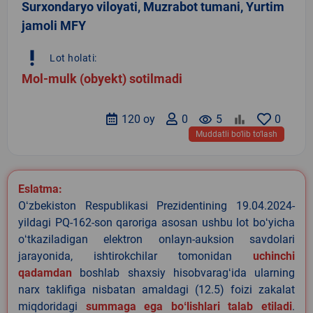
Surxondaryo viloyati, Muzrabot tumani, Yurtim
jamoli MFY
priority_high
Lot holati:
Mol-mulk (obyekt) sotilmadi
120 oy
0
remove_red_eye
5
0
Muddatli bo‘lib to‘lash
Eslatma:
Oʻzbekiston Respublikasi Prezidentining 19.04.2024-
yildagi PQ-162-son qaroriga asosan ushbu lot boʻyicha
oʻtkaziladigan elektron onlayn-auksion savdolari
jarayonida, ishtirokchilar tomonidan
uchinchi
qadamdan
boshlab shaxsiy hisobvaragʻida ularning
narx taklifiga nisbatan amaldagi (12.5) foizi zakalat
miqdoridagi
summaga ega boʻlishlari talab etiladi
.