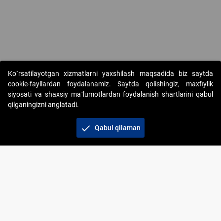
Ko`rsatilayotgan xizmatlarni yaxshilash maqsadida biz saytda
cookie-fayllardan foydalanamiz. Saytda qolishingiz, maxfiylik
siyosati va shaxsiy ma`lumotlardan foydalanish shartlarini qabul
qilganingizni anglatadi.
Copyright © 2017-2026. "Elektron onlayn-auksionlarni
tashkil etish" AJ. Barcha huquqlar himoyalangan
check
Qabul qilaman
To‘lov usullari