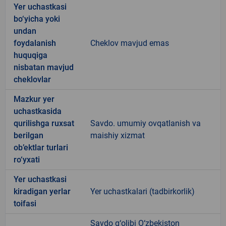
Yer uchastkasi
bo‘yicha yoki
undan
foydalanish
Cheklov mavjud emas
huquqiga
nisbatan mavjud
cheklovlar
Mazkur yer
uchastkasida
qurilishga ruxsat
Savdo. umumiy ovqatlanish va
berilgan
maishiy xizmat
ob’ektlar turlari
ro‘yxati
Yer uchastkasi
kiradigan yerlar
Yer uchastkalari (tadbirkorlik)
toifasi
Savdo g‘olibi O‘zbekiston