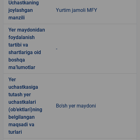
Uchastkaning
joylashgan
Yurtim jamoli MFY
manzili
Yer maydonidan
foydalanish
tartibi va
-
shartlariga oid
boshqa
ma’lumotlar
Yer
uchastkasiga
tutash yer
uchastkalari
Bo'sh yer maydoni
(ob’ektlari)ning
belgilangan
maqsadi va
turlari