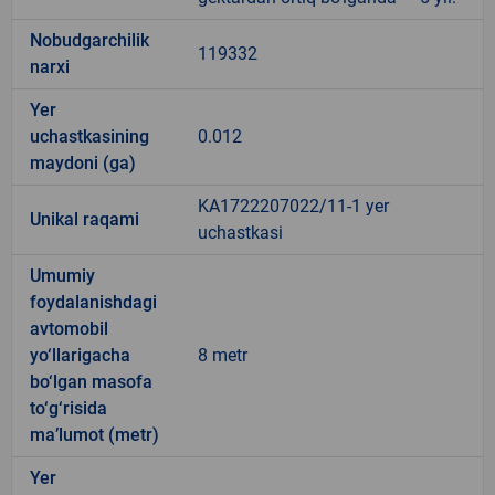
Nobudgarchilik
119332
narxi
Yer
uchastkasining
0.012
maydoni (ga)
KA1722207022/11-1 yer
Unikal raqami
uchastkasi
Umumiy
foydalanishdagi
avtomobil
yo‘llarigacha
8 metr
bo‘lgan masofa
to‘g‘risida
ma’lumot (metr)
Yer