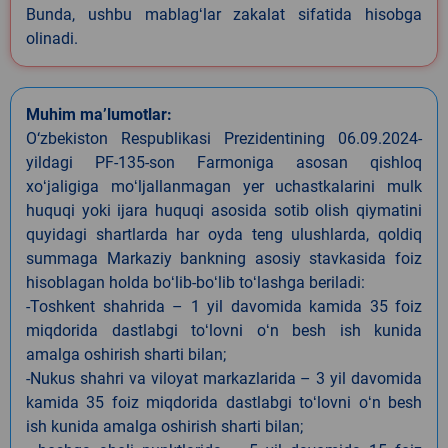
Bunda, ushbu mablagʻlar zakalat sifatida hisobga
olinadi.
Muhim ma’lumotlar:
O‘zbekiston Respublikasi Prezidentining 06.09.2024-
yildagi PF-135-son Farmoniga asosan qishloq
xoʻjaligiga moʻljallanmagan yer uchastkalarini mulk
huquqi yoki ijara huquqi asosida sotib olish qiymatini
quyidagi shartlarda har oyda teng ulushlarda, qoldiq
summaga Markaziy bankning asosiy stavkasida foiz
hisoblagan holda boʻlib-boʻlib toʻlashga beriladi:
-Toshkent shahrida – 1 yil davomida kamida 35 foiz
miqdorida dastlabgi toʻlovni oʻn besh ish kunida
amalga oshirish sharti bilan;
-Nukus shahri va viloyat markazlarida – 3 yil davomida
kamida 35 foiz miqdorida dastlabgi toʻlovni oʻn besh
ish kunida amalga oshirish sharti bilan;