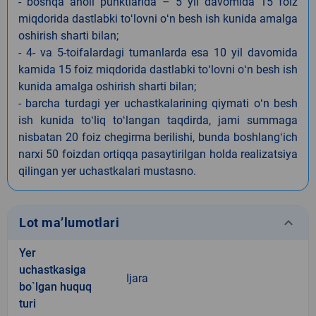
- boshqa aholi punktlarida – 5 yil davomida 15 foiz
miqdorida dastlabki toʻlovni oʻn besh ish kunida amalga
oshirish sharti bilan;
- 4- va 5-toifalardagi tumanlarda esa 10 yil davomida
kamida 15 foiz miqdorida dastlabki toʻlovni oʻn besh ish
kunida amalga oshirish sharti bilan;
- barcha turdagi yer uchastkalarining qiymati oʻn besh
ish kunida toʻliq toʻlangan taqdirda, jami summaga
nisbatan 20 foiz chegirma berilishi, bunda boshlangʻich
narxi 50 foizdan ortiqqa pasaytirilgan holda realizatsiya
qilingan yer uchastkalari mustasno.
keyboard_arrow_down
Lot ma’lumotlari
Yer
uchastkasiga
Ijara
bo`lgan huquq
turi