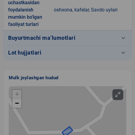
uchastkasidan
foydalanish
oshxona, kafelar, Savdo uylari
mumkin bo'lgan
faoliyat turlari
keyboard_arrow_down
Buyurtmachi ma’lumotlari
keyboard_arrow_down
Lot hujjatlari
Mulk joylashgan hudud
+
−