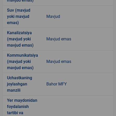
mavjud emas)
Suv (mavjud
yoki mavjud
Mavjud
emas)
Kanalizatsiya
(mavjud yoki
Mavjud emas
mavjud emas)
Kommunikatsiya
(mavjud yoki
Mavjud emas
mavjud emas)
Uchastkaning
joylashgan
Bahor MFY
manzili
Yer maydonidan
foydalanish
tartibi va
-