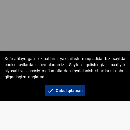
Ko`rsatilayotgan xizmatlarni yaxshilash maqsadida biz saytda
cookie-fayllardan foydalanamiz. Saytda qolishingiz, maxfiylik
siyosati va shaxsiy ma`lumotlardan foydalanish shartlarini qabul
qilganingizni anglatadi.
Copyright © 2017-2026. "Elektron onlayn-auksionlarni
tashkil etish" AJ. Barcha huquqlar himoyalangan
check
Qabul qilaman
To‘lov usullari