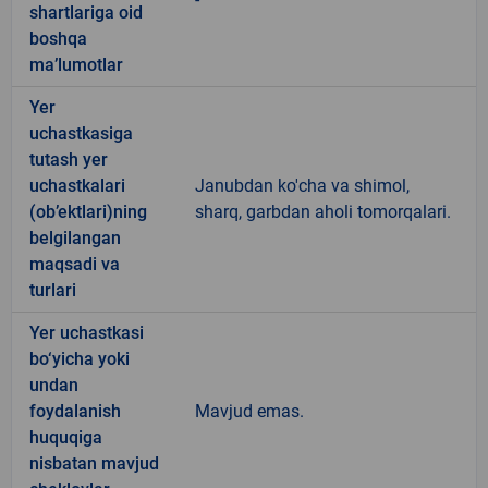
shartlariga oid
boshqa
ma’lumotlar
Yer
uchastkasiga
tutash yer
uchastkalari
Janubdan ko'cha va shimol,
(ob’ektlari)ning
sharq, garbdan aholi tomorqalari.
belgilangan
maqsadi va
turlari
Yer uchastkasi
bo‘yicha yoki
undan
foydalanish
Mavjud emas.
huquqiga
nisbatan mavjud