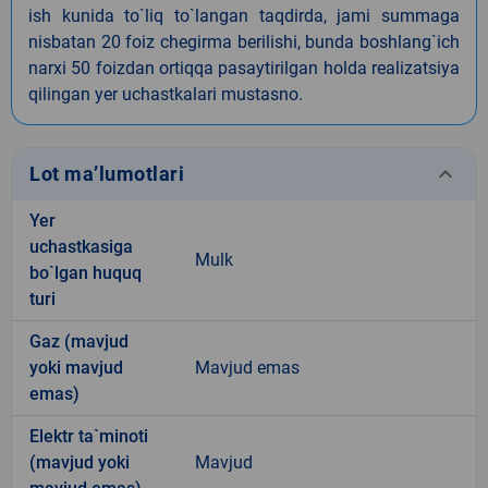
ish kunida to`liq to`langan taqdirda, jami summaga
nisbatan 20 foiz chegirma berilishi, bunda boshlang`ich
narxi 50 foizdan ortiqqa pasaytirilgan holda realizatsiya
qilingan yer uchastkalari mustasno.
keyboard_arrow_down
Lot ma’lumotlari
Yer
uchastkasiga
Mulk
bo`lgan huquq
turi
Gaz (mavjud
yoki mavjud
Mavjud emas
emas)
Elektr ta`minoti
(mavjud yoki
Mavjud