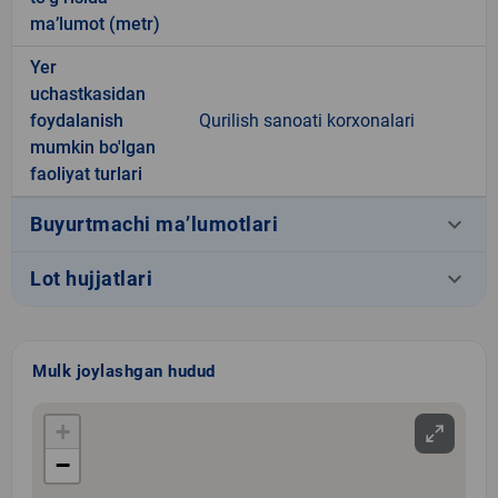
ma’lumot (metr)
Yer
uchastkasidan
foydalanish
Qurilish sanoati korxonalari
mumkin bo'lgan
faoliyat turlari
keyboard_arrow_down
Buyurtmachi ma’lumotlari
keyboard_arrow_down
Lot hujjatlari
Mulk joylashgan hudud
+
−