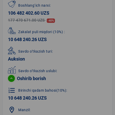
Boshlang‘ich narxi:
106 482 402.60 UZS
177 470 671.00 UZS
-40%
Zakalat puli miqdori
(10%)
:
10 648 240.26 UZS
Savdo o‘tkazish turi:
Auksion
Savdo o‘tkazish uslubi:
Oshirib borish
format_list_numbered
Birinchi qadam bahosi(10%):
10 648 240.26 UZS
location_on
Manzil: