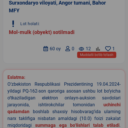
Surxondaryo viloyati, Angor tumani, Bahor
MFY
priority_high
Lot holati:
Mol-mulk (obyekt) sotilmadi
60 oy
0
remove_red_eye
12
1
Muddatli bo‘lib to‘lash
Eslatma:
O‘zbekiston Respublikasi Prezidentining 19.04.2024-
yildagi PQ-162-son qaroriga asosan ushbu lot bo‘yicha
o‘tkaziladigan elektron onlayn-auksion savdolari
jarayonida, ishtirokchilar tomonidan
uchinchi
qadamdan
boshlab shaxsiy hisobvarag‘ida ularning
narx taklifiga nisbatan amaldagi (10.0) foizi zakalat
miqdoridagi
summaga ega bo‘lishlari talab etiladi
.