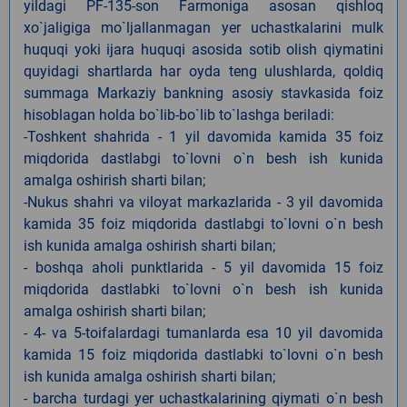
yildagi PF-135-son Farmoniga asosan qishloq
xo`jaligiga mo`ljallanmagan yer uchastkalarini mulk
huquqi yoki ijara huquqi asosida sotib olish qiymatini
quyidagi shartlarda har oyda teng ulushlarda, qoldiq
summaga Markaziy bankning asosiy stavkasida foiz
hisoblagan holda bo`lib-bo`lib to`lashga beriladi:
-Toshkent shahrida - 1 yil davomida kamida 35 foiz
miqdorida dastlabgi to`lovni o`n besh ish kunida
amalga oshirish sharti bilan;
-Nukus shahri va viloyat markazlarida - 3 yil davomida
kamida 35 foiz miqdorida dastlabgi to`lovni o`n besh
ish kunida amalga oshirish sharti bilan;
- boshqa aholi punktlarida - 5 yil davomida 15 foiz
miqdorida dastlabki to`lovni o`n besh ish kunida
amalga oshirish sharti bilan;
- 4- va 5-toifalardagi tumanlarda esa 10 yil davomida
kamida 15 foiz miqdorida dastlabki to`lovni o`n besh
ish kunida amalga oshirish sharti bilan;
- barcha turdagi yer uchastkalarining qiymati o`n besh