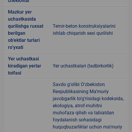
cheklovlar
Mazkur yer
uchastkasida
qurilishga ruxsat
Temir-beton konstruksiyalarini
berilgan
ishlab chiqarish sexi qurilishi
ob’ektlar turlari
ro‘yxati
Yer uchastkasi
kiradigan yerlar
Yer uchastkalari (tadbirkorlik)
toifasi
Savdo g‘olibi O‘zbekiston
Respublikasining Ma’muriy
javobgarlik to‘g‘risidagi kodeksida,
ekologiya, atrof-muhitni
muhofaza qilish va tabiatdan
foydalanish sohasidagi
huquqbuzarliklar uchun ma’muriy