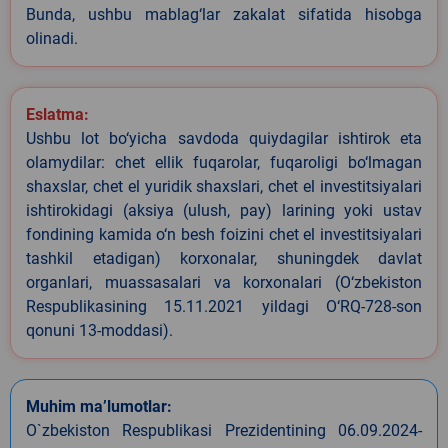
Bunda, ushbu mablag‘lar zakalat sifatida hisobga
olinadi.
Eslatma:
Ushbu lot bo‘yicha savdoda quiydagilar ishtirok eta
olamydilar: chet ellik fuqarolar, fuqaroligi bo‘lmagan
shaxslar, chet el yuridik shaxslari, chet el investitsiyalari
ishtirokidagi (aksiya (ulush, pay) larining yoki ustav
fondining kamida o‘n besh foizini chet el investitsiyalari
tashkil etadigan) korxonalar, shuningdek davlat
organlari, muassasalari va korxonalari (O‘zbekiston
Respublikasining 15.11.2021 yildagi O‘RQ-728-son
qonuni 13-moddasi).
Muhim ma’lumotlar:
O`zbekiston Respublikasi Prezidentining 06.09.2024-