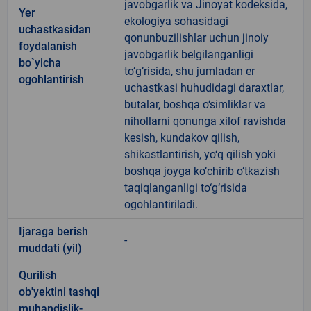
javobgarlik va Jinoyat kodeksida,
Yer
ekologiya sohasidagi
uchastkasidan
qonunbuzilishlar uchun jinoiy
foydalanish
javobgarlik belgilanganligi
bo`yicha
to‘g‘risida, shu jumladan er
ogohlantirish
uchastkasi huhudidagi daraxtlar,
butalar, boshqa o‘simliklar va
nihollarni qonunga xilof ravishda
kesish, kundakov qilish,
shikastlantirish, yo‘q qilish yoki
boshqa joyga ko‘chirib o‘tkazish
taqiqlanganligi to‘g‘risida
ogohlantiriladi.
Ijaraga berish
-
muddati (yil)
Qurilish
ob'yektini tashqi
muhandislik-