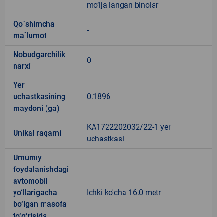
mo‘ljallangan binolar
Qo`shimcha
-
ma`lumot
Nobudgarchilik
0
narxi
Yer
uchastkasining
0.1896
maydoni (ga)
KA1722202032/22-1 yer
Unikal raqami
uchastkasi
Umumiy
foydalanishdagi
avtomobil
yo‘llarigacha
Ichki ko'cha 16.0 metr
bo‘lgan masofa
to‘g‘risida