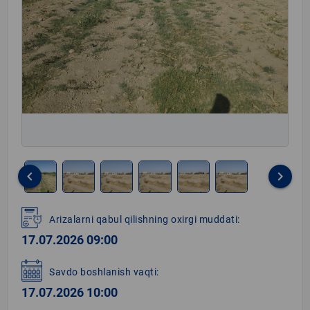
keyboard_arrow_left
keyboard_arrow_right
Item
1
Arizalarni qabul qilishning oxirgi muddati:
of
17.07.2026 09:00
6
Savdo boshlanish vaqti:
17.07.2026 10:00