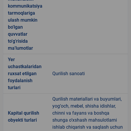
kommunikatsiya
tarmoqlariga
ulash mumkin
bo'lgan
quvvatlar
to'g'risida
ma'lumotlar
Yer
uchastkalaridan
ruxsat etilgan
Qurilish sanoati
foydalanish
turlari
Qurilish materiallari va buyumlari,
yog‘och, mebel, shisha idishlar,
Kapital qurilish
chinni va fayans va boshqa
obyekti turlari
shunga o‘xshash mahsulotlarni
ishlab chiqarish va saqlash uchun