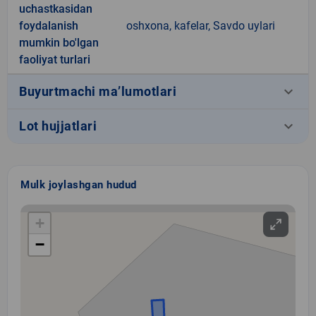
uchastkasidan
foydalanish
oshxona, kafelar, Savdo uylari
mumkin bo'lgan
faoliyat turlari
keyboard_arrow_down
Buyurtmachi ma’lumotlari
keyboard_arrow_down
Lot hujjatlari
Mulk joylashgan hudud
+
−