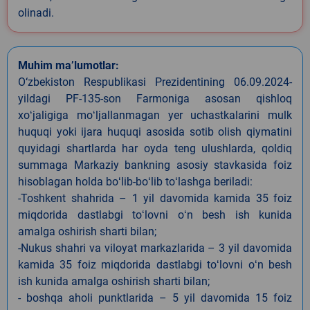
olinadi.
Muhim ma’lumotlar:
O‘zbekiston Respublikasi Prezidentining 06.09.2024-
yildagi PF-135-son Farmoniga asosan qishloq
xoʻjaligiga moʻljallanmagan yer uchastkalarini mulk
huquqi yoki ijara huquqi asosida sotib olish qiymatini
quyidagi shartlarda har oyda teng ulushlarda, qoldiq
summaga Markaziy bankning asosiy stavkasida foiz
hisoblagan holda boʻlib-boʻlib toʻlashga beriladi:
-Toshkent shahrida – 1 yil davomida kamida 35 foiz
miqdorida dastlabgi toʻlovni oʻn besh ish kunida
amalga oshirish sharti bilan;
-Nukus shahri va viloyat markazlarida – 3 yil davomida
kamida 35 foiz miqdorida dastlabgi toʻlovni oʻn besh
ish kunida amalga oshirish sharti bilan;
- boshqa aholi punktlarida – 5 yil davomida 15 foiz