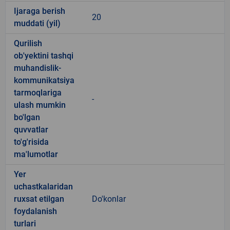
Ijaraga berish
20
muddati (yil)
Qurilish
ob'yektini tashqi
muhandislik-
kommunikatsiya
tarmoqlariga
-
ulash mumkin
bo'lgan
quvvatlar
to'g'risida
ma'lumotlar
Yer
uchastkalaridan
ruxsat etilgan
Do'konlar
foydalanish
turlari