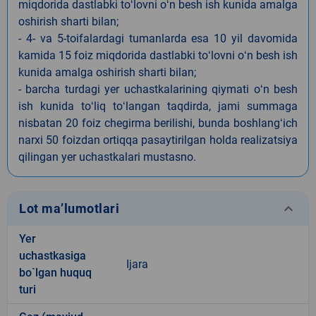
miqdorida dastlabki toʻlovni oʻn besh ish kunida amalga
oshirish sharti bilan;
- 4- va 5-toifalardagi tumanlarda esa 10 yil davomida
kamida 15 foiz miqdorida dastlabki toʻlovni oʻn besh ish
kunida amalga oshirish sharti bilan;
- barcha turdagi yer uchastkalarining qiymati oʻn besh
ish kunida toʻliq toʻlangan taqdirda, jami summaga
nisbatan 20 foiz chegirma berilishi, bunda boshlangʻich
narxi 50 foizdan ortiqqa pasaytirilgan holda realizatsiya
qilingan yer uchastkalari mustasno.
keyboard_arrow_down
Lot ma’lumotlari
Yer
uchastkasiga
Ijara
bo`lgan huquq
turi