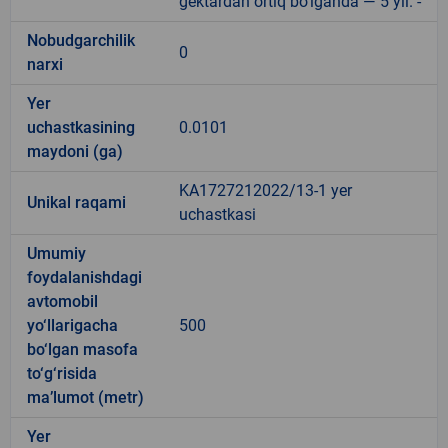
gektardan ortiq bo‘lganda — 5 yil. -
Nobudgarchilik
0
narxi
Yer
uchastkasining
0.0101
maydoni (ga)
KA1727212022/13-1 yer
Unikal raqami
uchastkasi
Umumiy
foydalanishdagi
avtomobil
yo‘llarigacha
500
bo‘lgan masofa
to‘g‘risida
ma’lumot (metr)
Yer