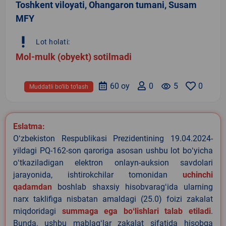
Toshkent viloyati, Ohangaron tumani, Susam
MFY
priority_high
Lot holati:
Mol-mulk (obyekt) sotilmadi
60 oy
0
remove_red_eye
5
0
Muddatli bo‘lib to‘lash
Eslatma:
Oʻzbekiston Respublikasi Prezidentining 19.04.2024-
yildagi PQ-162-son qaroriga asosan ushbu lot boʻyicha
oʻtkaziladigan elektron onlayn-auksion savdolari
jarayonida, ishtirokchilar tomonidan
uchinchi
qadamdan
boshlab shaxsiy hisobvaragʻida ularning
narx taklifiga nisbatan amaldagi (25.0) foizi zakalat
miqdoridagi
summaga ega boʻlishlari talab etiladi
.
Bunda, ushbu mablagʻlar zakalat sifatida hisobga