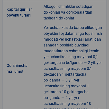
Alkogol ichimliklar sotadigan
Kapital qurilish
do‘konlari va dorixonalardan
obyekti turlari
tashqari do‘konlar
Yer uchastkasida barpo etiladigan
obyektni foydalanishga topshirish
muddati yer uchastkasi ajratilgan
sanadan boshlab quyidagi
muddatlardan oshmasligi kerak:
yer uchastkasining maydoni 0,1
gektargacha bo‘lganda — 2 yil; yer
Qo`shimcha
uchastkasining maydoni 0,1
ma`lumot
gektardan 1 gektargacha
bo‘lganda — 3 yil; yer
uchastkasining maydoni 1
gektardan 10 gektargacha
bo‘lganda — 4 yil; yer
uchastkasining maydoni 10