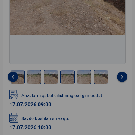
keyboard_arrow_left
keyboard_arrow_right
Item
1
Arizalarni qabul qilishning oxirgi muddati:
of
17.07.2026 09:00
6
Savdo boshlanish vaqti:
17.07.2026 10:00