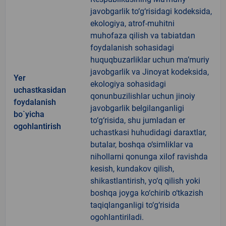
javobgarlik to‘g‘risidagi kodeksida,
ekologiya, atrof-muhitni
muhofaza qilish va tabiatdan
foydalanish sohasidagi
huquqbuzarliklar uchun ma’muriy
javobgarlik va Jinoyat kodeksida,
Yer
ekologiya sohasidagi
uchastkasidan
qonunbuzilishlar uchun jinoiy
foydalanish
javobgarlik belgilanganligi
bo`yicha
to‘g‘risida, shu jumladan er
ogohlantirish
uchastkasi huhudidagi daraxtlar,
butalar, boshqa o‘simliklar va
nihollarni qonunga xilof ravishda
kesish, kundakov qilish,
shikastlantirish, yo‘q qilish yoki
boshqa joyga ko‘chirib o‘tkazish
taqiqlanganligi to‘g‘risida
ogohlantiriladi.