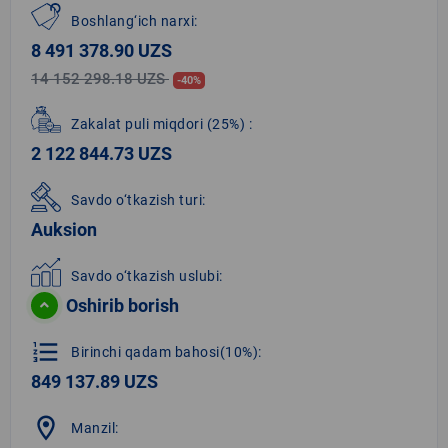
Boshlang‘ich narxi:
8 491 378.90 UZS
14 152 298.18 UZS
-40%
Zakalat puli miqdori
(25%)
:
2 122 844.73 UZS
Savdo o‘tkazish turi:
Auksion
Savdo o‘tkazish uslubi:
Oshirib borish
format_list_numbered
Birinchi qadam bahosi(10%):
849 137.89 UZS
location_on
Manzil: