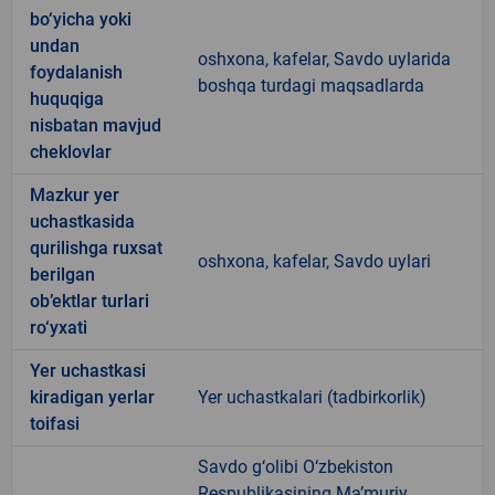
bo‘yicha yoki
undan
oshxona, kafelar, Savdo uylarida
foydalanish
boshqa turdagi maqsadlarda
huquqiga
nisbatan mavjud
cheklovlar
Mazkur yer
uchastkasida
qurilishga ruxsat
oshxona, kafelar, Savdo uylari
berilgan
ob’ektlar turlari
ro‘yxati
Yer uchastkasi
kiradigan yerlar
Yer uchastkalari (tadbirkorlik)
toifasi
Savdo g‘olibi O‘zbekiston
Respublikasining Ma’muriy