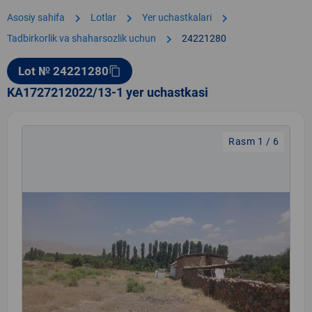
chevron_right
chevron_right
chevron_right
Asosiy sahifa
Lotlar
Yer uchastkalari
chevron_right
Tadbirkorlik va shaharsozlik uchun
24221280
Lot № 24221280
content_copy
KA1727212022/13-1 yer uchastkasi
Rasm 1 / 6