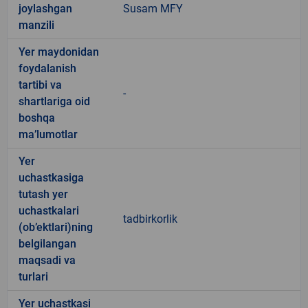
joylashgan
Susam MFY
manzili
Yer maydonidan
foydalanish
tartibi va
-
shartlariga oid
boshqa
ma’lumotlar
Yer
uchastkasiga
tutash yer
uchastkalari
tadbirkorlik
(ob’ektlari)ning
belgilangan
maqsadi va
turlari
Yer uchastkasi