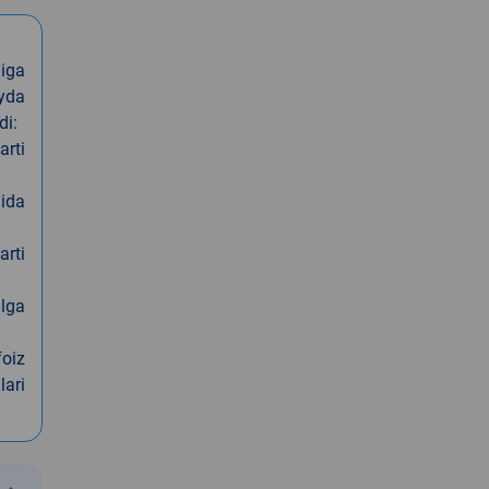
iga
oyda
di:
arti
nida
arti
alga
foiz
lari