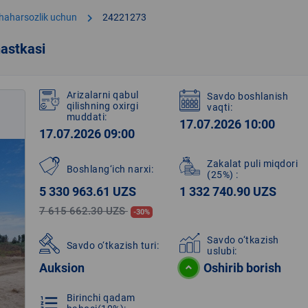
chevron_right
shaharsozlik uchun
24221273
astkasi
Arizalarni qabul
Savdo boshlanish
qilishning oxirgi
vaqti:
muddati:
17.07.2026 10:00
17.07.2026 09:00
Zakalat puli miqdori
Boshlang‘ich narxi:
(25%)
:
5 330 963.61 UZS
1 332 740.90 UZS
7 615 662.30 UZS
-30%
Savdo o‘tkazish
Savdo o‘tkazish turi:
uslubi:
Auksion
Oshirib borish
Birinchi qadam
format_list_numbered