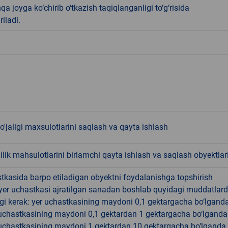
qa joyga ko‘chirib o‘tkazish taqiqlanganligi to‘g‘risida
riladi.
o'jaligi maxsulotlarini saqlash va qayta ishlash
lik mahsulotlarini birlamchi qayta ishlash va saqlash obyektlar
tkasida barpo etiladigan obyektni foydalanishga topshirish
yer uchastkasi ajratilgan sanadan boshlab quyidagi muddatlar
gi kerak: yer uchastkasining maydoni 0,1 gektargacha bo‘lgand
r uchastkasining maydoni 0,1 gektardan 1 gektargacha bo‘lgand
r uchastkasining maydoni 1 gektardan 10 gektargacha bo‘lganda