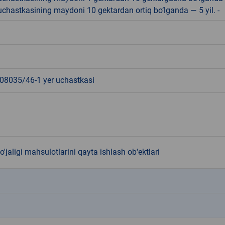
r uchastkasining maydoni 10 gektardan ortiq bo‘lganda — 5 yil. -
8035/46-1 yer uchastkasi
o'jaligi mahsulotlarini qayta ishlash ob'ektlari
k
k