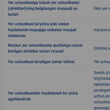
Yer uchastkasiga tutash yer uchastkalari
(ob’ektlari)ning belgilangan maqsadi va
Ekin yer 
turlari
Yer uchastkasi bo‘yicha yoki undan
foydalanish huquqiga nisbatan mavjud
mavjud 
cheklovlar
Mazkur yer uchastkasida qurilishga ruxsat
Qishloq x
berilgan ob’ektlar turlari ro‘yxati
Yer uchastkasi kiradigan yerlar toifasi
Yer uchas
Savdo g‘o
to‘g‘risi
tabiatda
javobgarl
Yer uchastkasidan foydalanish bo`yicha
uchun jin
ogohlantirish
uchastkas
qonunga x