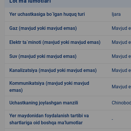
Lot ma’lumotlari
Yer uchastkasiga bo`lgan huquq turi
Ijara
Gaz (mavjud yoki mavjud emas)
Mavjud 
Elektr ta`minoti (mavjud yoki mavjud emas)
Mavjud 
Suv (mavjud yoki mavjud emas)
Mavjud 
Kanalizatsiya (mavjud yoki mavjud emas)
Mavjud 
Kommunikatsiya (mavjud yoki mavjud
Mavjud 
emas)
Uchastkaning joylashgan manzili
Chinobo
Yer maydonidan foydalanish tartibi va
-
shartlariga oid boshqa ma’lumotlar