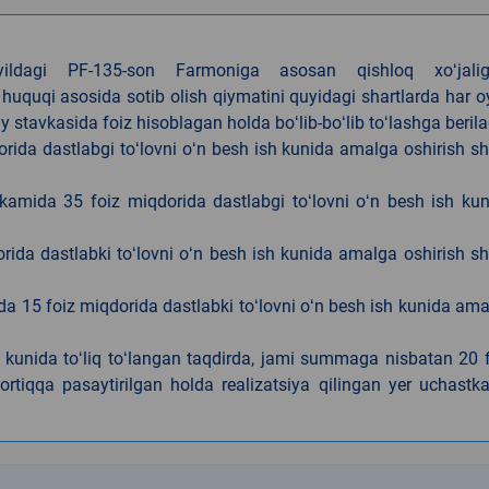
4-yildagi PF-135-son Farmoniga asosan qishloq xoʻjalig
 huquqi asosida sotib olish qiymatini quyidagi shartlarda har 
tavkasida foiz hisoblagan holda boʻlib-boʻlib toʻlashga berila
ida dastlabgi toʻlovni oʻn besh ish kunida amalga oshirish sh
kamida 35 foiz miqdorida dastlabgi toʻlovni oʻn besh ish ku
rida dastlabki toʻlovni oʻn besh ish kunida amalga oshirish sh
da 15 foiz miqdorida dastlabki toʻlovni oʻn besh ish kunida am
h kunida toʻliq toʻlangan taqdirda, jami summaga nisbatan 20 
rtiqqa pasaytirilgan holda realizatsiya qilingan yer uchastka