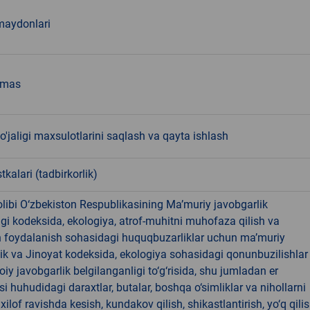
maydonlari
emas
o'jaligi maxsulotlarini saqlash va qayta ishlash
tkalari (tadbirkorlik)
libi O‘zbekiston Respublikasining Ma’muriy javobgarlik
dagi kodeksida, ekologiya, atrof-muhitni muhofaza qilish va
n foydalanish sohasidagi huquqbuzarliklar uchun ma’muriy
ik va Jinoyat kodeksida, ekologiya sohasidagi qonunbuzilishlar
oiy javobgarlik belgilanganligi to‘g‘risida, shu jumladan er
i huhudidagi daraxtlar, butalar, boshqa o‘simliklar va nihollarni
ilof ravishda kesish, kundakov qilish, shikastlantirish, yo‘q qili