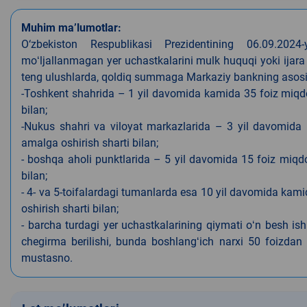
Muhim ma’lumotlar:
O‘zbekiston Respublikasi Prezidentining 06.09.202
moʻljallanmagan yer uchastkalarini mulk huquqi yoki ijara
teng ulushlarda, qoldiq summaga Markaziy bankning asosiy s
-Toshkent shahrida – 1 yil davomida kamida 35 foiz miqdor
bilan;
-Nukus shahri va viloyat markazlarida – 3 yil davomida 
amalga oshirish sharti bilan;
- boshqa aholi punktlarida – 5 yil davomida 15 foiz miqdo
bilan;
- 4- va 5-toifalardagi tumanlarda esa 10 yil davomida kami
oshirish sharti bilan;
- barcha turdagi yer uchastkalarining qiymati oʻn besh is
chegirma berilishi, bunda boshlangʻich narxi 50 foizdan o
mustasno.