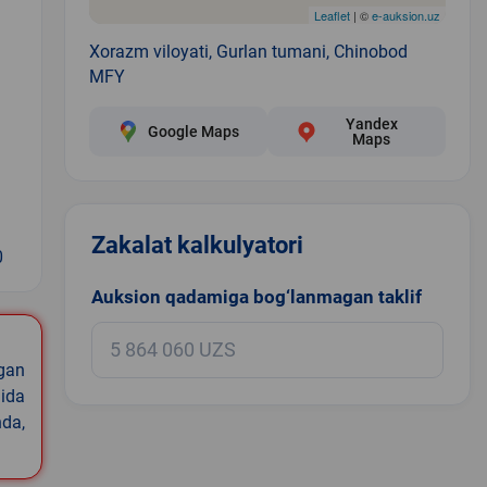
Leaflet
| ©
e-auksion.uz
Xorazm viloyati, Gurlan tumani, Chinobod
MFY
Yandex
Google Maps
Maps
Zakalat kalkulyatori
0
Auksion qadamiga bog‘lanmagan taklif
igan
ida
nda,