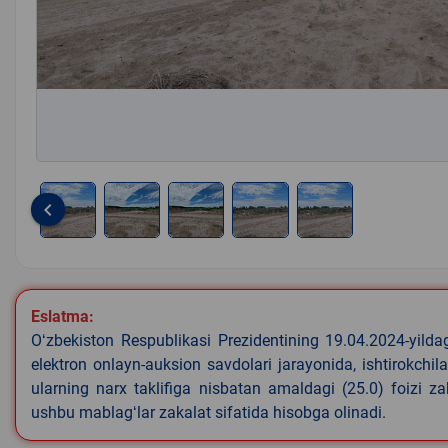
keyboard_arrow_left
Item
1
of
5
Eslatma:
Oʻzbekiston Respublikasi Prezidentining 19.04.2024-yild
elektron onlayn-auksion savdolari jarayonida, ishtirokchi
ularning narx taklifiga nisbatan amaldagi (25.0) foizi z
ushbu mablagʻlar zakalat sifatida hisobga olinadi.