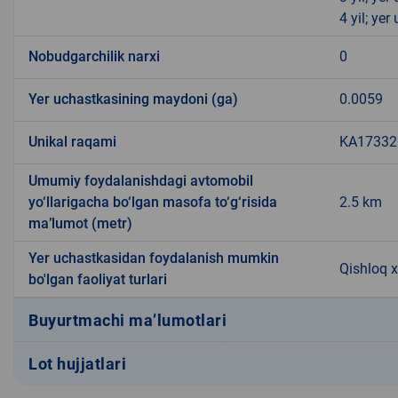
4 yil; ye
Nobudgarchilik narxi
0
Yer uchastkasining maydoni (ga)
0.0059
Unikal raqami
KA173320
Umumiy foydalanishdagi avtomobil
yo‘llarigacha bo‘lgan masofa to‘g‘risida
2.5 km
ma’lumot (metr)
Yer uchastkasidan foydalanish mumkin
Qishloq x
bo'lgan faoliyat turlari
Buyurtmachi ma’lumotlari
Lot hujjatlari