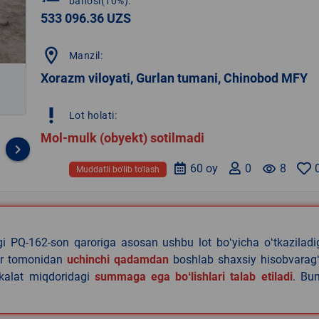
bahosi(10%):
533 096.36 UZS
location_on
Manzil:
Xorazm viloyati, Gurlan tumani, Chinobod MFY
priority_high
Lot holati:
Mol-mulk (obyekt) sotilmadi
keyboard_arrow_right
60 oy
0
remove_red_eye
8
Muddatli bo‘lib to‘lash
agi PQ-162-son qaroriga asosan ushbu lot boʻyicha oʻtkazilad
lar tomonidan
uchinchi qadamdan
boshlab shaxsiy hisobvaragʻ
akalat miqdoridagi
summaga ega boʻlishlari talab etiladi
. Bu