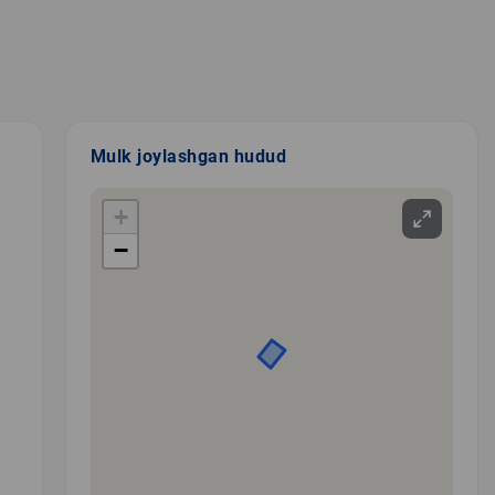
Mulk joylashgan hudud
+
−