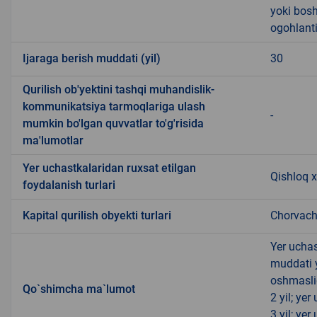
yoki bosh
ogohlanti
Ijaraga berish muddati (yil)
30
Qurilish ob'yektini tashqi muhandislik-
kommunikatsiya tarmoqlariga ulash
-
mumkin bo'lgan quvvatlar to'g'risida
ma'lumotlar
Yer uchastkalaridan ruxsat etilgan
Qishloq x
foydalanish turlari
Kapital qurilish obyekti turlari
Chorvachi
Yer uchas
muddati 
oshmasli
Qo`shimcha ma`lumot
2 yil; ye
3 yil; ye