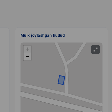
Mulk joylashgan hudud
+
−