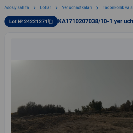
chevron_right
chevron_right
chevron_right
Asosiy sahifa
Lotlar
Yer uchastkalari
Tadbirkorlik va 
KA1710207038/10-1 yer uch
Lot № 24221271
content_copy