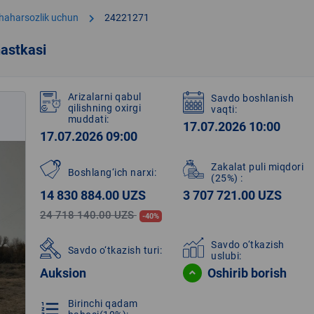
chevron_right
shaharsozlik uchun
24221271
astkasi
Arizalarni qabul
Savdo boshlanish
qilishning oxirgi
vaqti:
muddati:
17.07.2026 10:00
17.07.2026 09:00
Zakalat puli miqdori
Boshlang‘ich narxi:
(25%)
:
14 830 884.00 UZS
3 707 721.00 UZS
24 718 140.00 UZS
-40%
Savdo o‘tkazish
Savdo o‘tkazish turi:
uslubi:
Auksion
Oshirib borish
Birinchi qadam
format_list_numbered