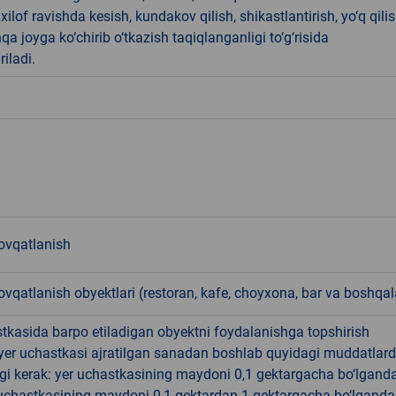
ilof ravishda kesish, kundakov qilish, shikastlantirish, yo‘q qili
qa joyga ko‘chirib o‘tkazish taqiqlanganligi to‘g‘risida
riladi.
vqatlanish
qatlanish obyektlari (restoran, kafe, choyxona, bar va boshqal
tkasida barpo etiladigan obyektni foydalanishga topshirish
yer uchastkasi ajratilgan sanadan boshlab quyidagi muddatlar
gi kerak: yer uchastkasining maydoni 0,1 gektargacha bo‘lgand
r uchastkasining maydoni 0,1 gektardan 1 gektargacha bo‘lgand