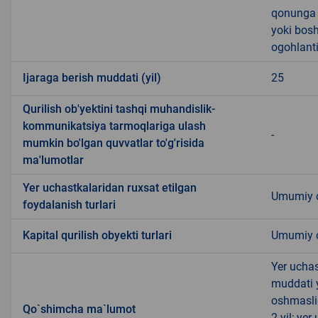
qonunga x
yoki bosh
ogohlanti
Ijaraga berish muddati (yil)
25
Qurilish ob'yektini tashqi muhandislik-
kommunikatsiya tarmoqlariga ulash
-
mumkin bo'lgan quvvatlar to'g'risida
ma'lumotlar
Yer uchastkalaridan ruxsat etilgan
Umumiy o
foydalanish turlari
Kapital qurilish obyekti turlari
Umumiy ov
Yer uchas
muddati 
oshmasli
Qo`shimcha ma`lumot
2 yil; ye