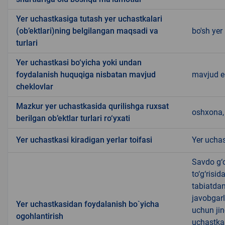
Yer uchastkasiga tutash yer uchastkalari
(ob’ektlari)ning belgilangan maqsadi va
bo'sh yer
turlari
Yer uchastkasi bo‘yicha yoki undan
foydalanish huquqiga nisbatan mavjud
mavjud 
cheklovlar
Mazkur yer uchastkasida qurilishga ruxsat
oshxona, 
berilgan ob’ektlar turlari ro‘yxati
Yer uchastkasi kiradigan yerlar toifasi
Yer uchas
Savdo g‘o
to‘g‘risi
tabiatda
javobgarl
Yer uchastkasidan foydalanish bo`yicha
uchun jin
ogohlantirish
uchastkas