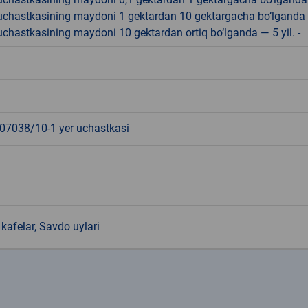
r uchastkasining maydoni 1 gektardan 10 gektargacha bo‘lganda
r uchastkasining maydoni 10 gektardan ortiq bo‘lganda — 5 yil. -
7038/10-1 yer uchastkasi
kafelar, Savdo uylari
k
k