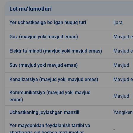
Lot ma’lumotlari
Yer uchastkasiga bo`lgan huquq turi
Ijara
Gaz (mavjud yoki mavjud emas)
Mavjud 
Elektr ta`minoti (mavjud yoki mavjud emas)
Mavjud 
Suv (mavjud yoki mavjud emas)
Mavjud
Kanalizatsiya (mavjud yoki mavjud emas)
Mavjud 
Kommunikatsiya (mavjud yoki mavjud
Mavjud
emas)
Uchastkaning joylashgan manzili
Yangiken
Yer maydonidan foydalanish tartibi va
-
shartlariga oid boshqa ma’lumotlar