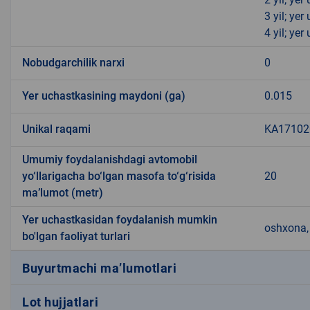
3 yil; ye
4 yil; ye
Nobudgarchilik narxi
0
Yer uchastkasining maydoni (ga)
0.015
Unikal raqami
KA171020
Umumiy foydalanishdagi avtomobil
yo‘llarigacha bo‘lgan masofa to‘g‘risida
20
ma’lumot (metr)
Yer uchastkasidan foydalanish mumkin
oshxona, 
bo'lgan faoliyat turlari
Buyurtmachi ma’lumotlari
Lot hujjatlari