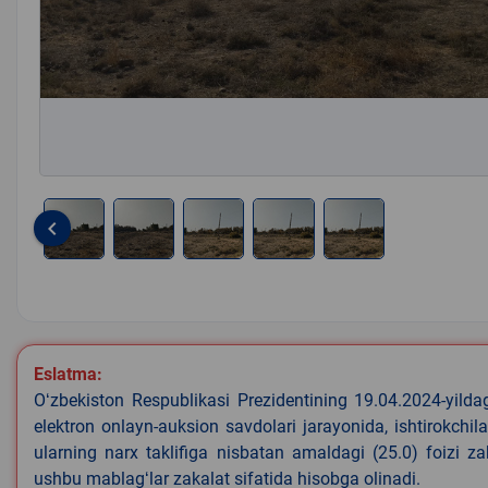
keyboard_arrow_left
Item
1
of
5
Eslatma:
Oʻzbekiston Respublikasi Prezidentining 19.04.2024-yild
elektron onlayn-auksion savdolari jarayonida, ishtirokchi
ularning narx taklifiga nisbatan amaldagi (25.0) foizi z
ushbu mablagʻlar zakalat sifatida hisobga olinadi.