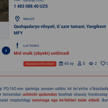
bahosi(10%):
1 483 088.40 UZS
location_on
Manzil:
Qashqadaryo viloyati, G`uzor tumani, Yangikent
MFY
priority_high
Lot holati:
keyboard_arrow_right
Mol-mulk (obyekt) sotilmadi
60 oy
0
remove_red_eye
2
Muddatli bo‘lib to‘lash
agi PQ-162-son qaroriga asosan ushbu lot boʻyicha oʻtkazilad
lar tomonidan
uchinchi qadamdan
boshlab shaxsiy hisobvaragʻ
akalat miqdoridagi
summaga ega boʻlishlari talab etiladi
. Bu