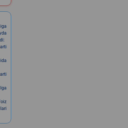
iga
oyda
di:
arti
nida
arti
alga
foiz
lari