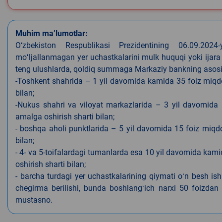
Muhim ma’lumotlar:
O‘zbekiston Respublikasi Prezidentining 06.09.202
moʻljallanmagan yer uchastkalarini mulk huquqi yoki ijara
teng ulushlarda, qoldiq summaga Markaziy bankning asosiy s
-Toshkent shahrida – 1 yil davomida kamida 35 foiz miqdor
bilan;
-Nukus shahri va viloyat markazlarida – 3 yil davomida 
amalga oshirish sharti bilan;
- boshqa aholi punktlarida – 5 yil davomida 15 foiz miqdo
bilan;
- 4- va 5-toifalardagi tumanlarda esa 10 yil davomida kami
oshirish sharti bilan;
- barcha turdagi yer uchastkalarining qiymati oʻn besh is
chegirma berilishi, bunda boshlangʻich narxi 50 foizdan o
mustasno.