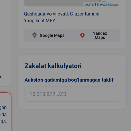
Leaflet
| ©
e-auksion.uz
Qashqadaryo viloyati, G`uzor tumani,
Yangikent MFY
Yandex
Google Maps
Maps
Zakalat kalkulyatori
0
Auksion qadamiga bog‘lanmagan taklif
igan
ida
nda,