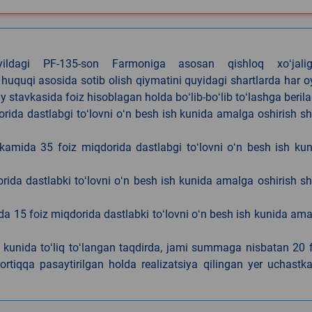
4-yildagi PF-135-son Farmoniga asosan qishloq xoʻjalig
 huquqi asosida sotib olish qiymatini quyidagi shartlarda har 
tavkasida foiz hisoblagan holda boʻlib-boʻlib toʻlashga berila
ida dastlabgi toʻlovni oʻn besh ish kunida amalga oshirish sh
kamida 35 foiz miqdorida dastlabgi toʻlovni oʻn besh ish ku
rida dastlabki toʻlovni oʻn besh ish kunida amalga oshirish sh
da 15 foiz miqdorida dastlabki toʻlovni oʻn besh ish kunida am
h kunida toʻliq toʻlangan taqdirda, jami summaga nisbatan 20 
rtiqqa pasaytirilgan holda realizatsiya qilingan yer uchastka