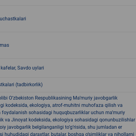
 uchastkalari
emas
kafelar, Savdo uylari
tkalari (tadbirkorlik)
libi O‘zbekiston Respublikasining Ma’muriy javobgarlik
dagi kodeksida, ekologiya, atrof-muhitni muhofaza qilish va
n foydalanish sohasidagi huquqbuzarliklar uchun ma’muriy
ik va Jinoyat kodeksida, ekologiya sohasidagi qonunbuzilishlar
oiy javobgarlik belgilanganligi to‘g‘risida, shu jumladan er
i huhudidagi daraxtlar, butalar, boshqa o‘simliklar va nihollarni