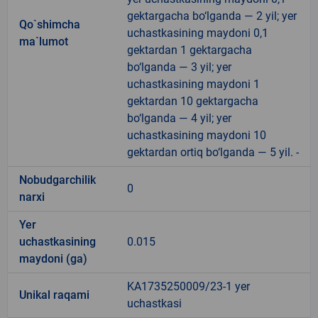
gektargacha bo‘lganda — 2 yil; yer
Qo`shimcha
uchastkasining maydoni 0,1
ma`lumot
gektardan 1 gektargacha
bo‘lganda — 3 yil; yer
uchastkasining maydoni 1
gektardan 10 gektargacha
bo‘lganda — 4 yil; yer
uchastkasining maydoni 10
gektardan ortiq bo‘lganda — 5 yil. -
Nobudgarchilik
0
narxi
Yer
uchastkasining
0.015
maydoni (ga)
KA1735250009/23-1 yer
Unikal raqami
uchastkasi