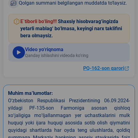
Qolgan summani belgilangan muddatda to‘laysiz.
E`tiborli bo‘ling!!!
Shaxsiy hisobvarag‘ingizda
yetarli mablag‘ bo‘lmasa, keyingi narx taklifini
bera olmaysiz.
Video yo‘riqnoma
Qanday ishlashini videoda ko‘ring
PQ-162-son qarori
Muhim ma’lumotlar:
O‘zbekiston Respublikasi Prezidentining 06.09.2024-
yildagi PF-135-son Farmoniga asosan qishloq
xoʻjaligiga moʻljallanmagan yer uchastkalarini mulk
huquqi yoki ijara huquqi asosida sotib olish qiymatini
quyidagi shartlarda har oyda teng ulushlarda, qoldiq
summaga Markaziy bankning asosiy stavkasida foiz