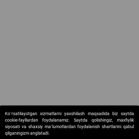
Ko`rsatilayotgan xizmatlarni yaxshilash maqsadida biz saytda
cookie-fayllardan foydalanamiz. Saytda qolishingiz, maxfiylik
siyosati va shaxsiy ma`lumotlardan foydalanish shartlarini qabul
qilganingizni anglatadi.
Copyright © 2017-2026. "Elektron onlayn-auksionlarni