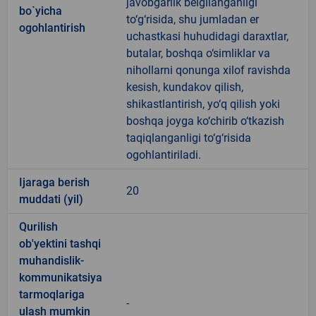
javobgarlik belgilanganligi
bo`yicha
to‘g‘risida, shu jumladan er
ogohlantirish
uchastkasi huhudidagi daraxtlar,
butalar, boshqa o‘simliklar va
nihollarni qonunga xilof ravishda
kesish, kundakov qilish,
shikastlantirish, yo‘q qilish yoki
boshqa joyga ko‘chirib o‘tkazish
taqiqlanganligi to‘g‘risida
ogohlantiriladi.
Ijaraga berish
20
muddati (yil)
Qurilish
ob'yektini tashqi
muhandislik-
kommunikatsiya
tarmoqlariga
-
ulash mumkin