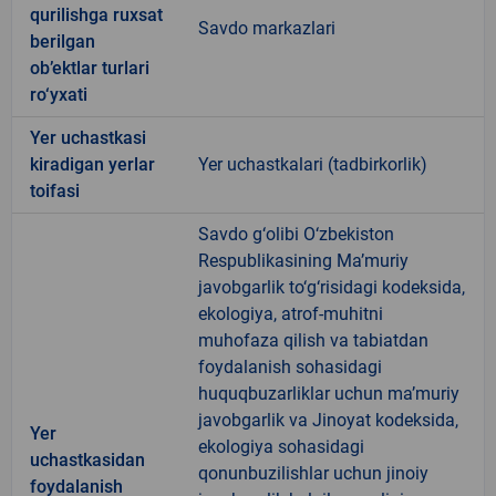
qurilishga ruxsat
Savdo markazlari
berilgan
ob’ektlar turlari
ro‘yxati
Yer uchastkasi
kiradigan yerlar
Yer uchastkalari (tadbirkorlik)
toifasi
Savdo g‘olibi O‘zbekiston
Respublikasining Ma’muriy
javobgarlik to‘g‘risidagi kodeksida,
ekologiya, atrof-muhitni
muhofaza qilish va tabiatdan
foydalanish sohasidagi
huquqbuzarliklar uchun ma’muriy
javobgarlik va Jinoyat kodeksida,
Yer
ekologiya sohasidagi
uchastkasidan
qonunbuzilishlar uchun jinoiy
foydalanish