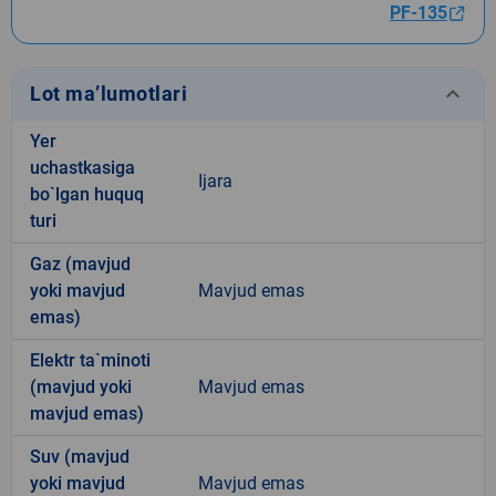
PF-135
keyboard_arrow_down
Lot ma’lumotlari
Yer
uchastkasiga
Ijara
bo`lgan huquq
turi
Gaz (mavjud
yoki mavjud
Mavjud emas
emas)
Elektr ta`minoti
(mavjud yoki
Mavjud emas
mavjud emas)
Suv (mavjud
yoki mavjud
Mavjud emas