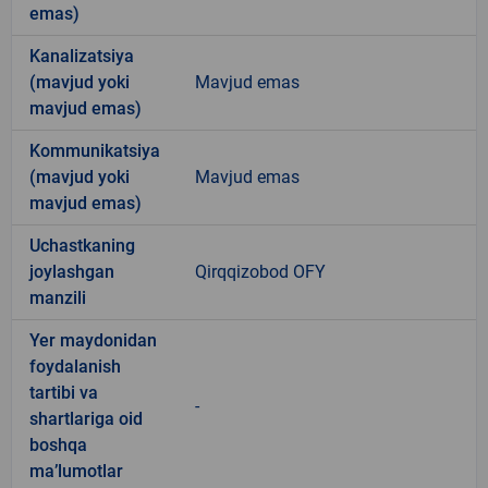
emas)
Kanalizatsiya
(mavjud yoki
Mavjud emas
mavjud emas)
Kommunikatsiya
(mavjud yoki
Mavjud emas
mavjud emas)
Uchastkaning
joylashgan
Qirqqizobod OFY
manzili
Yer maydonidan
foydalanish
tartibi va
-
shartlariga oid
boshqa
ma’lumotlar