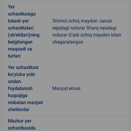
Yer
uchastkasiga
tutash yer
Shimol ochiq maydon Janub
uchastkalari
rejadagi noturar Sharq rejadagi
(ob’ektlari)ning
noturar G'arb ochiq maydon bilan
belgilangan
chegaralangan
maqsadi va
turlari
Yer uchastkasi
bo‘yicha yoki
undan
foydalanish
Mavjud emas
huquqiga
nisbatan mavjud
cheklovlar
Mazkur yer
uchastkasida