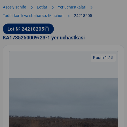
chevron_right
chevron_right
chevron_right
Asosiy sahifa
Lotlar
Yer uchastkalari
chevron_right
Tadbirkorlik va shaharsozlik uchun
24218205
Lot № 24218205
content_copy
KA1735250009/23-1 yer uchastkasi
Rasm 1 / 5