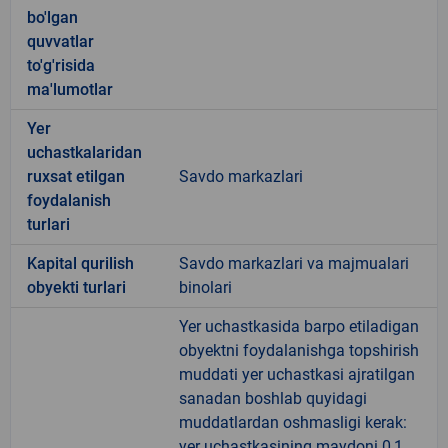
bo'lgan
quvvatlar
to'g'risida
ma'lumotlar
Yer
uchastkalaridan
ruxsat etilgan
Savdo markazlari
foydalanish
turlari
Kapital qurilish
Savdo markazlari va majmualari
obyekti turlari
binolari
Yer uchastkasida barpo etiladigan
obyektni foydalanishga topshirish
muddati yer uchastkasi ajratilgan
sanadan boshlab quyidagi
muddatlardan oshmasligi kerak:
yer uchastkasining maydoni 0,1