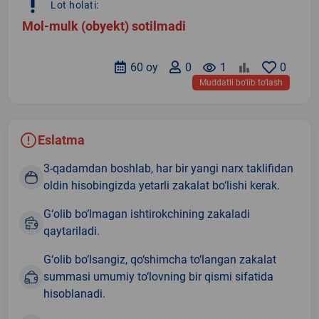
priority_high
Lot holati:
Mol-mulk (obyekt) sotilmadi
60 oy
0
remove_red_eye
1
0
Muddatli bo‘lib to‘lash
Eslatma
3-qadamdan boshlab, har bir yangi narx taklifidan
oldin hisobingizda yetarli zakalat bo‘lishi kerak.
G‘olib bo‘lmagan ishtirokchining zakaladi
qaytariladi.
G‘olib bo‘lsangiz, qo‘shimcha to‘langan zakalat
summasi umumiy to‘lovning bir qismi sifatida
hisoblanadi.