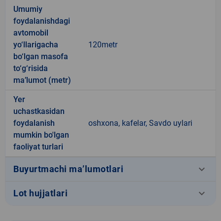
Umumiy
foydalanishdagi
avtomobil
yo‘llarigacha
120metr
bo‘lgan masofa
to‘g‘risida
ma’lumot (metr)
Yer
uchastkasidan
foydalanish
oshxona, kafelar, Savdo uylari
mumkin bo'lgan
faoliyat turlari
keyboard_arrow_down
Buyurtmachi ma’lumotlari
keyboard_arrow_down
Lot hujjatlari