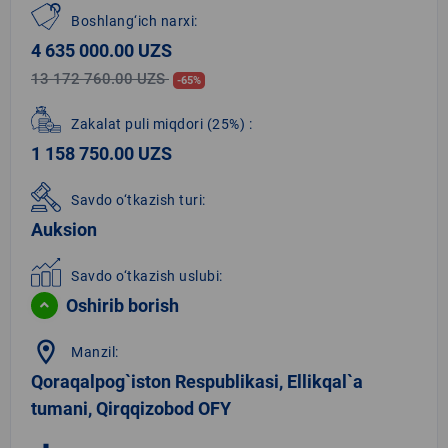
Boshlang‘ich narxi:
4 635 000.00 UZS
13 172 760.00 UZS
-65%
Zakalat puli miqdori
(25%)
:
1 158 750.00 UZS
Savdo o‘tkazish turi:
Auksion
Savdo o‘tkazish uslubi:
Oshirib borish
location_on
Manzil:
Qoraqalpog`iston Respublikasi, Ellikqal`a
tumani, Qirqqizobod OFY