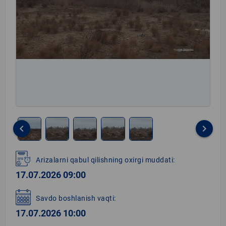
keyboard_arrow_left
keyboard_arrow_right
Item
1
Arizalarni qabul qilishning oxirgi muddati:
of
17.07.2026 09:00
5
Savdo boshlanish vaqti:
17.07.2026 10:00