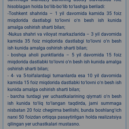
hisoblagan holda boʻlib-boʻlib toʻlashga beriladi:
-Toshkent shahrida – 1 yil davomida kamida 35 foiz
miqdorida dastlabgi toʻlovni oʻn besh ish kunida
amalga oshirish sharti bilan;
-Nukus shahri va viloyat markazlarida – 3 yil davomida
kamida 35 foiz miqdorida dastlabgi toʻlovni oʻn besh
ish kunida amalga oshirish sharti bilan;
- boshqa aholi punktlarida – 5 yil davomida 15 foiz
miqdorida dastlabki toʻlovni oʻn besh ish kunida amalga
oshirish sharti bilan;
- 4- va 5-toifalardagi tumanlarda esa 10 yil davomida
kamida 15 foiz miqdorida dastlabki toʻlovni oʻn besh ish
kunida amalga oshirish sharti bilan;
- barcha turdagi yer uchastkalarining qiymati oʻn besh
ish kunida toʻliq toʻlangan taqdirda, jami summaga
nisbatan 20 foiz chegirma berilishi, bunda boshlangʻich
narxi 50 foizdan ortiqqa pasaytirilgan holda realizatsiya
qilingan yer uchastkalari mustasno.