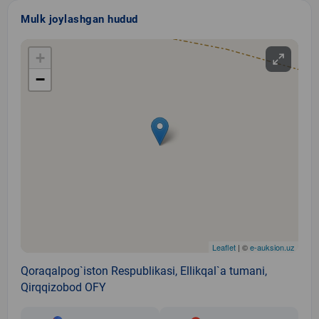
Mulk joylashgan hudud
+
−
Leaflet
| ©
e-auksion.uz
Qoraqalpog`iston Respublikasi, Ellikqal`a tumani,
Qirqqizobod OFY