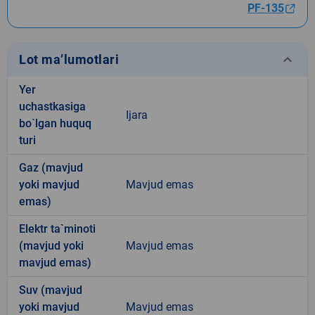
PF-135
keyboard_arrow_down
Lot ma’lumotlari
Yer
uchastkasiga
Ijara
bo`lgan huquq
turi
Gaz (mavjud
yoki mavjud
Mavjud emas
emas)
Elektr ta`minoti
(mavjud yoki
Mavjud emas
mavjud emas)
Suv (mavjud
yoki mavjud
Mavjud emas