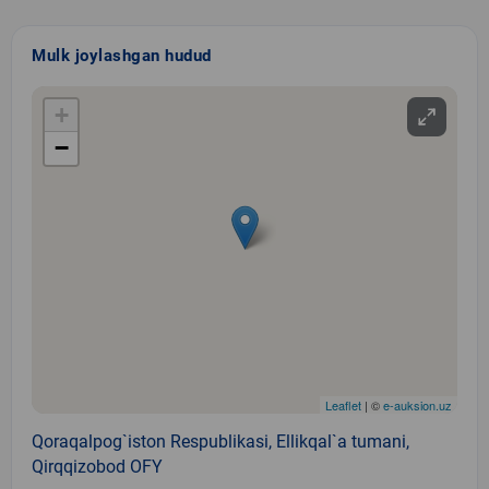
Mulk joylashgan hudud
+
−
Leaflet
| ©
e-auksion.uz
Qoraqalpog`iston Respublikasi, Ellikqal`a tumani,
Qirqqizobod OFY