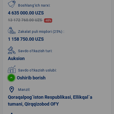
Boshlang‘ich narxi:
4 635 000.00 UZS
13 172 760.00 UZS
-65%
Zakalat puli miqdori
(25%)
:
1 158 750.00 UZS
Savdo o‘tkazish turi:
Auksion
Savdo o‘tkazish uslubi:
Oshirib borish
location_on
Manzil:
Qoraqalpog`iston Respublikasi, Ellikqal`a
tumani, Qirqqizobod OFY