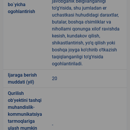
javobgarlik belgilanganligi
bo`yicha
to‘g‘risida, shu jumladan er
ogohlantirish
uchastkasi huhudidagi daraxtlar,
butalar, boshqa o‘simliklar va
nihollarni qonunga xilof ravishda
kesish, kundakov qilish,
shikastlantirish, yo‘q qilish yoki
boshqa joyga ko‘chirib o‘tkazish
taqiqlanganligi to‘g‘risida
ogohlantiriladi.
Ijaraga berish
20
muddati (yil)
Qurilish
ob'yektini tashqi
muhandislik-
kommunikatsiya
tarmoqlariga
-
ulash mumkin