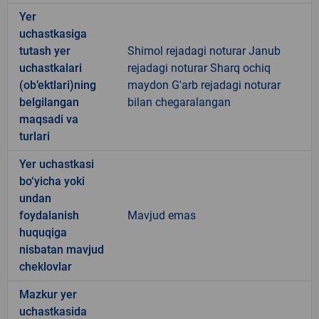
Yer
uchastkasiga
tutash yer
Shimol rejadagi noturar Janub
uchastkalari
rejadagi noturar Sharq ochiq
(ob’ektlari)ning
maydon G'arb rejadagi noturar
belgilangan
bilan chegaralangan
maqsadi va
turlari
Yer uchastkasi
bo‘yicha yoki
undan
foydalanish
Mavjud emas
huquqiga
nisbatan mavjud
cheklovlar
Mazkur yer
uchastkasida