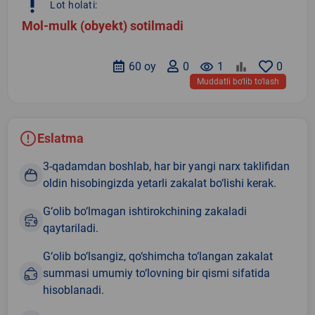
priority_high
Lot holati:
Mol-mulk (obyekt) sotilmadi
60 oy
0
remove_red_eye
1
0
Muddatli bo‘lib to‘lash
Eslatma
3-qadamdan boshlab, har bir yangi narx taklifidan
oldin hisobingizda yetarli zakalat bo‘lishi kerak.
G‘olib bo‘lmagan ishtirokchining zakaladi
qaytariladi.
G‘olib bo‘lsangiz, qo‘shimcha to‘langan zakalat
summasi umumiy to‘lovning bir qismi sifatida
hisoblanadi.