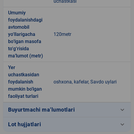
uchastkasi
Umumiy
foydalanishdagi
avtomobil
yo‘llarigacha
120metr
bo‘lgan masofa
to‘g‘risida
ma’lumot (metr)
Yer
uchastkasidan
foydalanish
oshxona, kafelar, Savdo uylari
mumkin bo'lgan
faoliyat turlari
keyboard_arrow_down
Buyurtmachi ma’lumotlari
keyboard_arrow_down
Lot hujjatlari