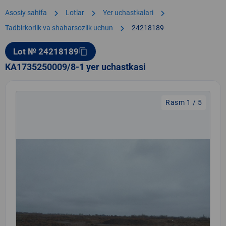
chevron_right
chevron_right
chevron_right
Asosiy sahifa
Lotlar
Yer uchastkalari
chevron_right
Tadbirkorlik va shaharsozlik uchun
24218189
Lot № 24218189
content_copy
KA1735250009/8-1 yer uchastkasi
Rasm 1 / 5