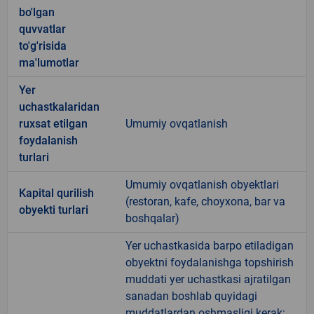
bo'lgan
quvvatlar
to'g'risida
ma'lumotlar
Yer
uchastkalaridan
ruxsat etilgan
Umumiy ovqatlanish
foydalanish
turlari
Umumiy ovqatlanish obyektlari
Kapital qurilish
(restoran, kafe, choyxona, bar va
obyekti turlari
boshqalar)
Yer uchastkasida barpo etiladigan
obyektni foydalanishga topshirish
muddati yer uchastkasi ajratilgan
sanadan boshlab quyidagi
muddatlardan oshmasligi kerak: