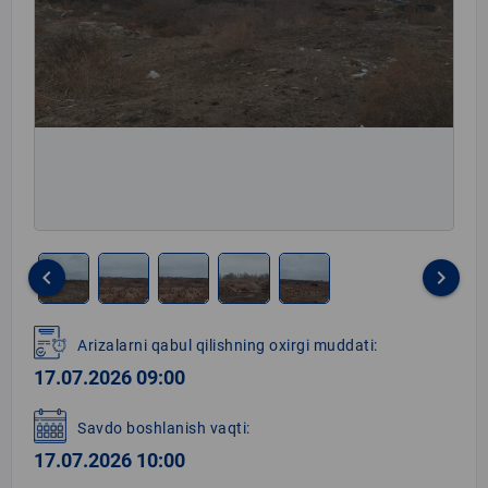
keyboard_arrow_left
keyboard_arrow_right
Item
1
Arizalarni qabul qilishning oxirgi muddati:
of
17.07.2026 09:00
5
Savdo boshlanish vaqti:
17.07.2026 10:00