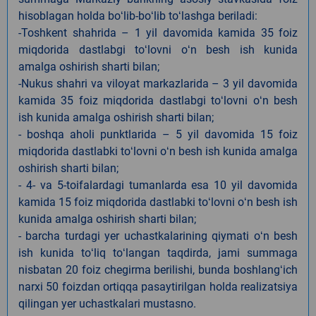
hisoblagan holda boʻlib-boʻlib toʻlashga beriladi:
-Toshkent shahrida – 1 yil davomida kamida 35 foiz
miqdorida dastlabgi toʻlovni oʻn besh ish kunida
amalga oshirish sharti bilan;
-Nukus shahri va viloyat markazlarida – 3 yil davomida
kamida 35 foiz miqdorida dastlabgi toʻlovni oʻn besh
ish kunida amalga oshirish sharti bilan;
- boshqa aholi punktlarida – 5 yil davomida 15 foiz
miqdorida dastlabki toʻlovni oʻn besh ish kunida amalga
oshirish sharti bilan;
- 4- va 5-toifalardagi tumanlarda esa 10 yil davomida
kamida 15 foiz miqdorida dastlabki toʻlovni oʻn besh ish
kunida amalga oshirish sharti bilan;
- barcha turdagi yer uchastkalarining qiymati oʻn besh
ish kunida toʻliq toʻlangan taqdirda, jami summaga
nisbatan 20 foiz chegirma berilishi, bunda boshlangʻich
narxi 50 foizdan ortiqqa pasaytirilgan holda realizatsiya
qilingan yer uchastkalari mustasno.