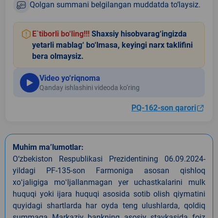
Qolgan summani belgilangan muddatda to‘laysiz.
E`tiborli bo‘ling!!!
Shaxsiy hisobvarag‘ingizda
yetarli mablag‘ bo‘lmasa, keyingi narx taklifini
bera olmaysiz.
Video yo‘riqnoma
Qanday ishlashini videoda ko‘ring
PQ-162-son qarori
Muhim ma’lumotlar:
O‘zbekiston Respublikasi Prezidentining 06.09.2024-
yildagi PF-135-son Farmoniga asosan qishloq
xoʻjaligiga moʻljallanmagan yer uchastkalarini mulk
huquqi yoki ijara huquqi asosida sotib olish qiymatini
quyidagi shartlarda har oyda teng ulushlarda, qoldiq
summaga Markaziy bankning asosiy stavkasida foiz