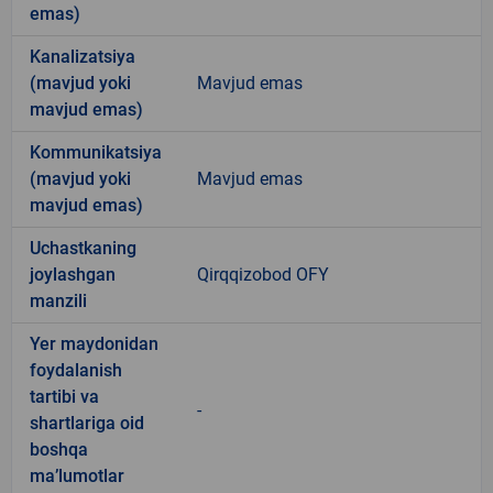
emas)
Kanalizatsiya
(mavjud yoki
Mavjud emas
mavjud emas)
Kommunikatsiya
(mavjud yoki
Mavjud emas
mavjud emas)
Uchastkaning
joylashgan
Qirqqizobod OFY
manzili
Yer maydonidan
foydalanish
tartibi va
-
shartlariga oid
boshqa
ma’lumotlar