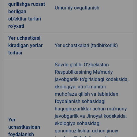
qurilishga ruxsat
Umumiy ovqatlanish
berilgan
ob’ektlar turlari
ro‘yxati
Yer uchastkasi
kiradigan yerlar
Yer uchastkalari (tadbirkorlik)
toifasi
Savdo g‘olibi O‘zbekiston
Respublikasining Ma’muriy
javobgarlik to‘g‘risidagi kodeksida,
ekologiya, atrof-muhitni
muhofaza qilish va tabiatdan
foydalanish sohasidagi
huquqbuzarliklar uchun ma’muriy
javobgarlik va Jinoyat kodeksida,
Yer
ekologiya sohasidagi
uchastkasidan
qonunbuzilishlar uchun jinoiy
foydalanish