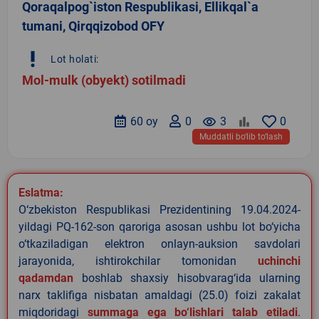
Qoraqalpog`iston Respublikasi, Ellikqal`a
tumani, Qirqqizobod OFY
priority_high
Lot holati:
Mol-mulk (obyekt) sotilmadi
60 oy
0
remove_red_eye
3
0
Muddatli bo‘lib to‘lash
Eslatma:
O‘zbekiston Respublikasi Prezidentining 19.04.2024-
yildagi PQ-162-son qaroriga asosan ushbu lot bo‘yicha
o‘tkaziladigan elektron onlayn-auksion savdolari
jarayonida, ishtirokchilar tomonidan
uchinchi
qadamdan
boshlab shaxsiy hisobvarag‘ida ularning
narx taklifiga nisbatan amaldagi (25.0) foizi zakalat
miqdoridagi
summaga ega bo‘lishlari talab etiladi
.