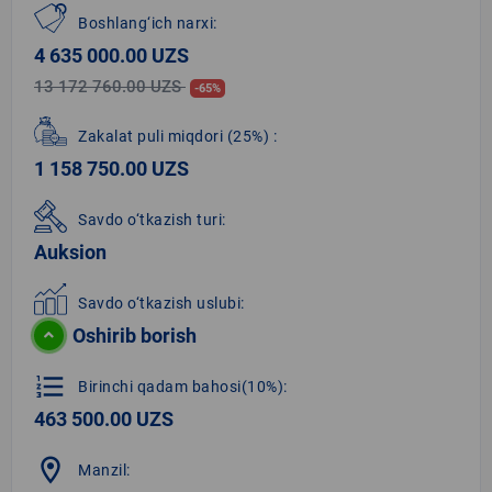
Boshlang‘ich narxi:
4 635 000.00 UZS
13 172 760.00 UZS
-65%
Zakalat puli miqdori
(25%)
:
1 158 750.00 UZS
Savdo o‘tkazish turi:
Auksion
Savdo o‘tkazish uslubi:
Oshirib borish
format_list_numbered
Birinchi qadam bahosi(10%):
463 500.00 UZS
location_on
Manzil: