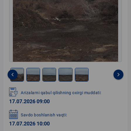
keyboard_arrow_left
keyboard_arrow_right
Item
1
Arizalarni qabul qilishning oxirgi muddati:
of
17.07.2026 09:00
5
Savdo boshlanish vaqti:
17.07.2026 10:00