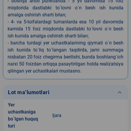
- boshqa aholi punktlarida - 5 yil davomida 15 foiz
miqdorida dastlabki to`lovni o`n besh ish kunida
amalga oshirish sharti bilan;
- 4- va 5-toifalardagi tumanlarda esa 10 yil davomida
kamida 15 foiz miqdorida dastlabki to`lovni o`n besh
ish kunida amalga oshirish sharti bilan;
- barcha turdagi yer uchastkalarining qiymati o`n besh
ish kunida to`liq to`langan taqdirda, jami summaga
nisbatan 20 foiz chegirma berilishi, bunda boshlang`ich
narxi 50 foizdan ortiqqa pasaytirilgan holda realizatsiya
qilingan yer uchastkalari mustasno.
keyboard_arrow_down
Lot ma’lumotlari
Yer
uchastkasiga
Ijara
bo`lgan huquq
turi