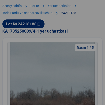
chevron_right
chevron_right
chevron_right
Asosiy sahifa
Lotlar
Yer uchastkalari
chevron_right
Tadbirkorlik va shaharsozlik uchun
24218188
Lot № 24218188
content_copy
KA1735250009/4-1 yer uchastkasi
Rasm 1 / 5