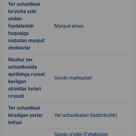
Yer uchastkasi
bo‘yicha yoki
undan
foydalanish
Mavjud emas
huquqiga
nisbatan mavjud
cheklovlar
Mazkur yer
uchastkasida
qurilishga ruxsat
Savdo markazlari
berilgan
ob’ektlar turlari
ro‘yxati
Yer uchastkasi
kiradigan yerlar
Yer uchastkalari (tadbirkorlik)
toifasi
Savdo g‘olibi O‘zbekiston