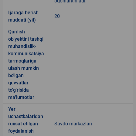
ogohlantiriladi.
Ijaraga berish
20
muddati (yil)
Qurilish
ob'yektini tashqi
muhandislik-
kommunikatsiya
tarmoqlariga
-
ulash mumkin
bo'lgan
quvvatlar
to'g'risida
ma'lumotlar
Yer
uchastkalaridan
ruxsat etilgan
Savdo markazlari
foydalanish