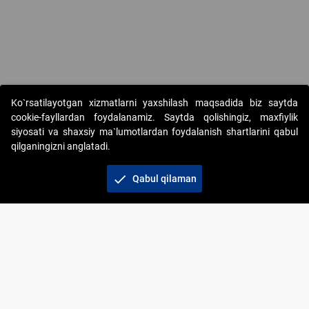
Ko`rsatilayotgan xizmatlarni yaxshilash maqsadida biz saytda
cookie-fayllardan foydalanamiz. Saytda qolishingiz, maxfiylik
siyosati va shaxsiy ma`lumotlardan foydalanish shartlarini qabul
qilganingizni anglatadi.
Copyright © 2017-2026. "Elektron onlayn-auksionlarni
tashkil etish" AJ. Barcha huquqlar himoyalangan
check
Qabul qilaman
To‘lov usullari