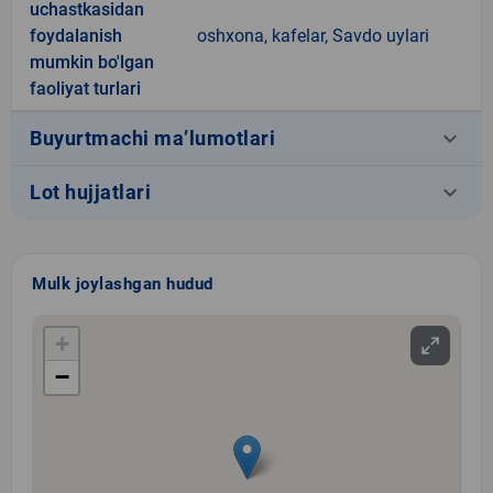
uchastkasidan
foydalanish
oshxona, kafelar, Savdo uylari
mumkin bo'lgan
faoliyat turlari
keyboard_arrow_down
Buyurtmachi ma’lumotlari
keyboard_arrow_down
Lot hujjatlari
Mulk joylashgan hudud
+
−