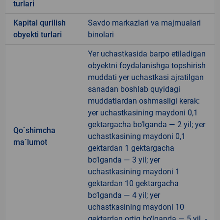
turlari
Kapital qurilish
Savdo markazlari va majmualari
obyekti turlari
binolari
Yer uchastkasida barpo etiladigan
obyektni foydalanishga topshirish
muddati yer uchastkasi ajratilgan
sanadan boshlab quyidagi
muddatlardan oshmasligi kerak:
yer uchastkasining maydoni 0,1
gektargacha bo‘lganda — 2 yil; yer
Qo`shimcha
uchastkasining maydoni 0,1
ma`lumot
gektardan 1 gektargacha
bo‘lganda — 3 yil; yer
uchastkasining maydoni 1
gektardan 10 gektargacha
bo‘lganda — 4 yil; yer
uchastkasining maydoni 10
gektardan ortiq bo‘lganda — 5 yil. -