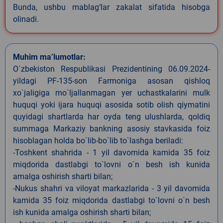
Bunda, ushbu mablag‘lar zakalat sifatida hisobga
olinadi.
Muhim ma’lumotlar:
O`zbekiston Respublikasi Prezidentining 06.09.2024-
yildagi PF-135-son Farmoniga asosan qishloq
xo`jaligiga mo`ljallanmagan yer uchastkalarini mulk
huquqi yoki ijara huquqi asosida sotib olish qiymatini
quyidagi shartlarda har oyda teng ulushlarda, qoldiq
summaga Markaziy bankning asosiy stavkasida foiz
hisoblagan holda bo`lib-bo`lib to`lashga beriladi:
-Toshkent shahrida - 1 yil davomida kamida 35 foiz
miqdorida dastlabgi to`lovni o`n besh ish kunida
amalga oshirish sharti bilan;
-Nukus shahri va viloyat markazlarida - 3 yil davomida
kamida 35 foiz miqdorida dastlabgi to`lovni o`n besh
ish kunida amalga oshirish sharti bilan;