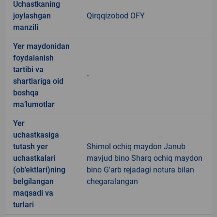
Uchastkaning
joylashgan
Qirqqizobod OFY
manzili
Yer maydonidan
foydalanish
tartibi va
-
shartlariga oid
boshqa
ma’lumotlar
Yer
uchastkasiga
tutash yer
Shimol ochiq maydon Janub
uchastkalari
mavjud bino Sharq ochiq maydon
(ob’ektlari)ning
bino G'arb rejadagi notura bilan
belgilangan
chegaralangan
maqsadi va
turlari