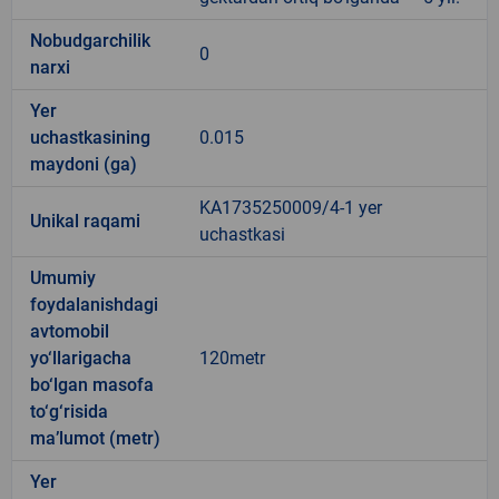
Nobudgarchilik
0
narxi
Yer
uchastkasining
0.015
maydoni (ga)
KA1735250009/4-1 yer
Unikal raqami
uchastkasi
Umumiy
foydalanishdagi
avtomobil
yo‘llarigacha
120metr
bo‘lgan masofa
to‘g‘risida
ma’lumot (metr)
Yer