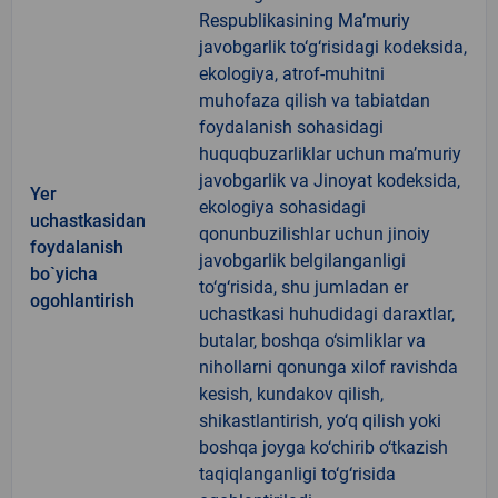
Respublikasining Ma’muriy
javobgarlik to‘g‘risidagi kodeksida,
ekologiya, atrof-muhitni
muhofaza qilish va tabiatdan
foydalanish sohasidagi
huquqbuzarliklar uchun ma’muriy
javobgarlik va Jinoyat kodeksida,
Yer
ekologiya sohasidagi
uchastkasidan
qonunbuzilishlar uchun jinoiy
foydalanish
javobgarlik belgilanganligi
bo`yicha
to‘g‘risida, shu jumladan er
ogohlantirish
uchastkasi huhudidagi daraxtlar,
butalar, boshqa o‘simliklar va
nihollarni qonunga xilof ravishda
kesish, kundakov qilish,
shikastlantirish, yo‘q qilish yoki
boshqa joyga ko‘chirib o‘tkazish
taqiqlanganligi to‘g‘risida