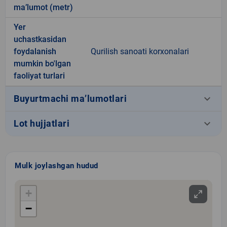
ma’lumot (metr)
Yer
uchastkasidan
foydalanish
Qurilish sanoati korxonalari
mumkin bo'lgan
faoliyat turlari
keyboard_arrow_down
Buyurtmachi ma’lumotlari
keyboard_arrow_down
Lot hujjatlari
Mulk joylashgan hudud
+
−