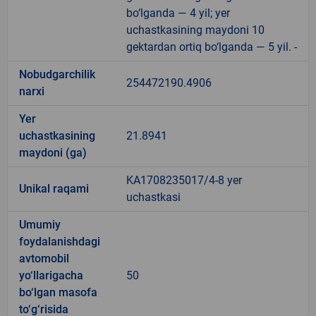
bo‘lganda — 4 yil; yer
uchastkasining maydoni 10
gektardan ortiq bo‘lganda — 5 yil. -
Nobudgarchilik
254472190.4906
narxi
Yer
uchastkasining
21.8941
maydoni (ga)
KA1708235017/4-8 yer
Unikal raqami
uchastkasi
Umumiy
foydalanishdagi
avtomobil
yo‘llarigacha
50
bo‘lgan masofa
to‘g‘risida