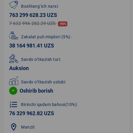
Boshlang‘ich narxi:
763 299 628.23 UZS
7 632 996 282.29 UZS
-90%
Zakalat puli miqdori
(5%)
:
38 164 981.41 UZS
Savdo o‘tkazish turi:
Auksion
Savdo o‘tkazish uslubi:
Oshirib borish
format_list_numbered
Birinchi qadam bahosi(10%):
76 329 962.82 UZS
location_on
Manzil: