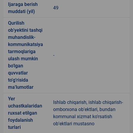
Ijaraga berish
49
muddati (yil)
Qurilish
ob'yektini tashqi
muhandislik-
kommunikatsiya
tarmoqlariga
-
ulash mumkin
bo'lgan
quvvatlar
to'g'risida
ma'lumotlar
Yer
Ishlab chiqarish, ishlab chiqarish-
uchastkalaridan
omborxona ob'ektlari, bundan
ruxsat etilgan
kommunal xizmat ko'rsatish
foydalanish
ob'ektlari mustasno
turlari