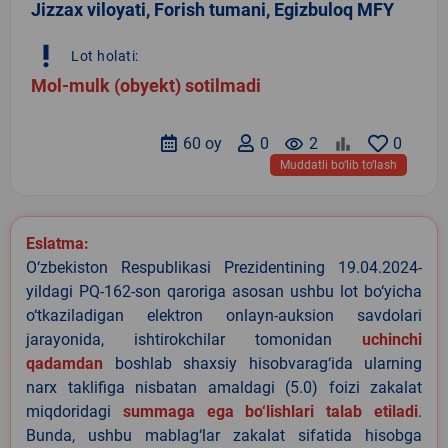
Jizzax viloyati, Forish tumani, Egizbuloq MFY
priority_high
Lot holati:
Mol-mulk (obyekt) sotilmadi
60 oy
0
remove_red_eye
2
0
Muddatli bo‘lib to‘lash
Eslatma:
O‘zbekiston Respublikasi Prezidentining 19.04.2024-
yildagi PQ-162-son qaroriga asosan ushbu lot bo‘yicha
o‘tkaziladigan elektron onlayn-auksion savdolari
jarayonida, ishtirokchilar tomonidan
uchinchi
qadamdan
boshlab shaxsiy hisobvarag‘ida ularning
narx taklifiga nisbatan amaldagi (5.0) foizi zakalat
miqdoridagi
summaga ega bo‘lishlari talab etiladi
.
Bunda, ushbu mablag‘lar zakalat sifatida hisobga