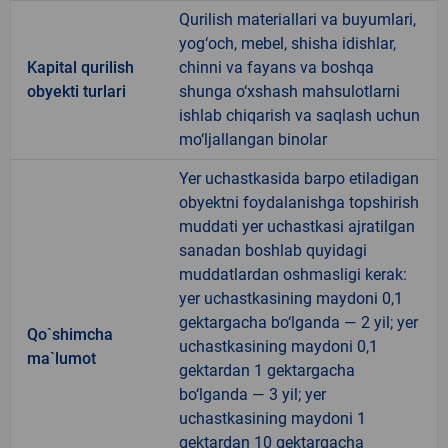
Qurilish materiallari va buyumlari,
yog‘och, mebel, shisha idishlar,
Kapital qurilish
chinni va fayans va boshqa
obyekti turlari
shunga o‘xshash mahsulotlarni
ishlab chiqarish va saqlash uchun
mo‘ljallangan binolar
Yer uchastkasida barpo etiladigan
obyektni foydalanishga topshirish
muddati yer uchastkasi ajratilgan
sanadan boshlab quyidagi
muddatlardan oshmasligi kerak:
yer uchastkasining maydoni 0,1
gektargacha bo‘lganda — 2 yil; yer
Qo`shimcha
uchastkasining maydoni 0,1
ma`lumot
gektardan 1 gektargacha
bo‘lganda — 3 yil; yer
uchastkasining maydoni 1
gektardan 10 gektargacha