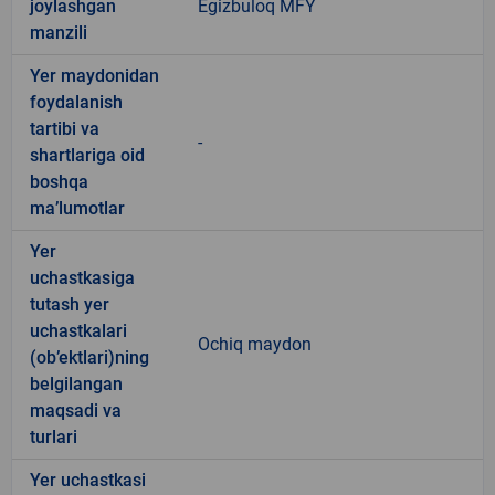
joylashgan
Egizbuloq MFY
manzili
Yer maydonidan
foydalanish
tartibi va
-
shartlariga oid
boshqa
ma’lumotlar
Yer
uchastkasiga
tutash yer
uchastkalari
Ochiq maydon
(ob’ektlari)ning
belgilangan
maqsadi va
turlari
Yer uchastkasi