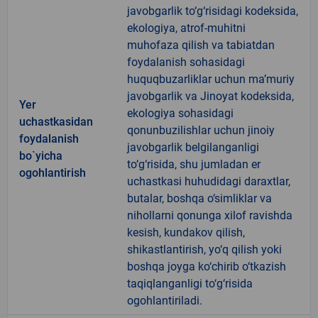
javobgarlik to‘g‘risidagi kodeksida,
ekologiya, atrof-muhitni
muhofaza qilish va tabiatdan
foydalanish sohasidagi
huquqbuzarliklar uchun ma’muriy
javobgarlik va Jinoyat kodeksida,
Yer
ekologiya sohasidagi
uchastkasidan
qonunbuzilishlar uchun jinoiy
foydalanish
javobgarlik belgilanganligi
bo`yicha
to‘g‘risida, shu jumladan er
ogohlantirish
uchastkasi huhudidagi daraxtlar,
butalar, boshqa o‘simliklar va
nihollarni qonunga xilof ravishda
kesish, kundakov qilish,
shikastlantirish, yo‘q qilish yoki
boshqa joyga ko‘chirib o‘tkazish
taqiqlanganligi to‘g‘risida
ogohlantiriladi.