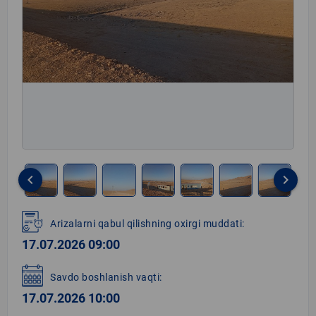
keyboard_arrow_left
keyboard_arrow_right
Item
1
Arizalarni qabul qilishning oxirgi muddati:
of
17.07.2026 09:00
8
Savdo boshlanish vaqti:
17.07.2026 10:00