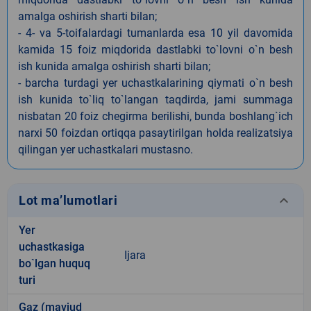
amalga oshirish sharti bilan;
- 4- va 5-toifalardagi tumanlarda esa 10 yil davomida
kamida 15 foiz miqdorida dastlabki to`lovni o`n besh
ish kunida amalga oshirish sharti bilan;
- barcha turdagi yer uchastkalarining qiymati o`n besh
ish kunida to`liq to`langan taqdirda, jami summaga
nisbatan 20 foiz chegirma berilishi, bunda boshlang`ich
narxi 50 foizdan ortiqqa pasaytirilgan holda realizatsiya
qilingan yer uchastkalari mustasno.
keyboard_arrow_down
Lot ma’lumotlari
Yer
uchastkasiga
Ijara
bo`lgan huquq
turi
Gaz (mavjud