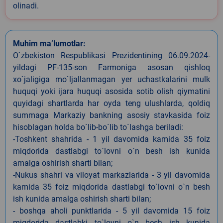
olinadi.
Muhim ma’lumotlar:
O`zbekiston Respublikasi Prezidentining 06.09.2024-
yildagi PF-135-son Farmoniga asosan qishloq
xo`jaligiga mo`ljallanmagan yer uchastkalarini mulk
huquqi yoki ijara huquqi asosida sotib olish qiymatini
quyidagi shartlarda har oyda teng ulushlarda, qoldiq
summaga Markaziy bankning asosiy stavkasida foiz
hisoblagan holda bo`lib-bo`lib to`lashga beriladi:
-Toshkent shahrida - 1 yil davomida kamida 35 foiz
miqdorida dastlabgi to`lovni o`n besh ish kunida
amalga oshirish sharti bilan;
-Nukus shahri va viloyat markazlarida - 3 yil davomida
kamida 35 foiz miqdorida dastlabgi to`lovni o`n besh
ish kunida amalga oshirish sharti bilan;
- boshqa aholi punktlarida - 5 yil davomida 15 foiz
miqdorida dastlabki to`lovni o`n besh ish kunida