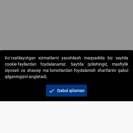
Ko`rsatilayotgan xizmatlarni yaxshilash maqsadida biz saytda
cookie-fayllardan foydalanamiz. Saytda qolishingiz, maxfiylik
siyosati va shaxsiy ma`lumotlardan foydalanish shartlarini qabul
qilganingizni anglatadi.
Copyright © 2017-2026. "Elektron onlayn-auksionlarni
tashkil etish" AJ. Barcha huquqlar himoyalangan
check
Qabul qilaman
To‘lov usullari