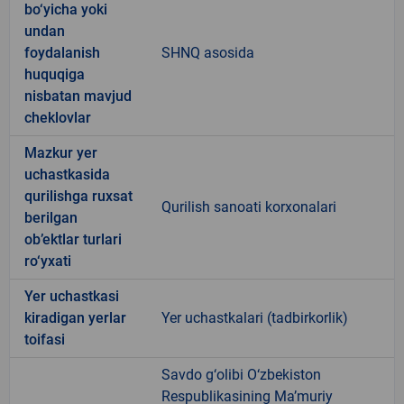
bo‘yicha yoki
undan
foydalanish
SHNQ asosida
huquqiga
nisbatan mavjud
cheklovlar
Mazkur yer
uchastkasida
qurilishga ruxsat
Qurilish sanoati korxonalari
berilgan
ob’ektlar turlari
ro‘yxati
Yer uchastkasi
kiradigan yerlar
Yer uchastkalari (tadbirkorlik)
toifasi
Savdo g‘olibi O‘zbekiston
Respublikasining Ma’muriy