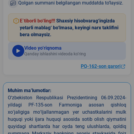
Qolgan summani belgilangan muddatda to‘laysiz.
E`tiborli bo‘ling!!!
Shaxsiy hisobvarag‘ingizda
yetarli mablag‘ bo‘lmasa, keyingi narx taklifini
bera olmaysiz.
Video yo‘riqnoma
Qanday ishlashini videoda ko‘ring
PQ-162-son qarori
Muhim ma’lumotlar:
O‘zbekiston Respublikasi Prezidentining 06.09.2024-
yildagi PF-135-son Farmoniga asosan qishloq
xoʻjaligiga moʻljallanmagan yer uchastkalarini mulk
huquqi yoki ijara huquqi asosida sotib olish qiymatini
quyidagi shartlarda har oyda teng ulushlarda, qoldiq
summaga Markaziy bankning asosiy stavkasida foiz