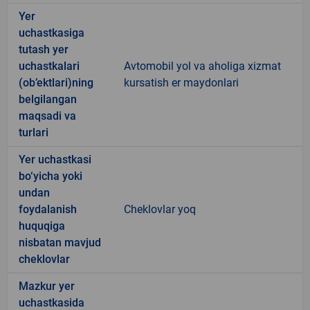
Yer
uchastkasiga
tutash yer
uchastkalari
Avtomobil yol va aholiga xizmat
(ob’ektlari)ning
kursatish er maydonlari
belgilangan
maqsadi va
turlari
Yer uchastkasi
bo‘yicha yoki
undan
foydalanish
Cheklovlar yoq
huquqiga
nisbatan mavjud
cheklovlar
Mazkur yer
uchastkasida