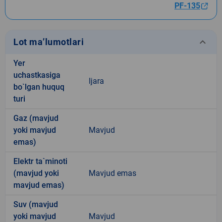
PF-135
keyboard_arrow_down
Lot ma’lumotlari
Yer
uchastkasiga
Ijara
bo`lgan huquq
turi
Gaz (mavjud
yoki mavjud
Mavjud
emas)
Elektr ta`minoti
(mavjud yoki
Mavjud emas
mavjud emas)
Suv (mavjud
yoki mavjud
Mavjud