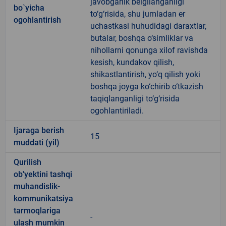
javobgarlik belgilanganligi
bo`yicha
to‘g‘risida, shu jumladan er
ogohlantirish
uchastkasi huhudidagi daraxtlar,
butalar, boshqa o‘simliklar va
nihollarni qonunga xilof ravishda
kesish, kundakov qilish,
shikastlantirish, yo‘q qilish yoki
boshqa joyga ko‘chirib o‘tkazish
taqiqlanganligi to‘g‘risida
ogohlantiriladi.
Ijaraga berish
15
muddati (yil)
Qurilish
ob'yektini tashqi
muhandislik-
kommunikatsiya
tarmoqlariga
-
ulash mumkin