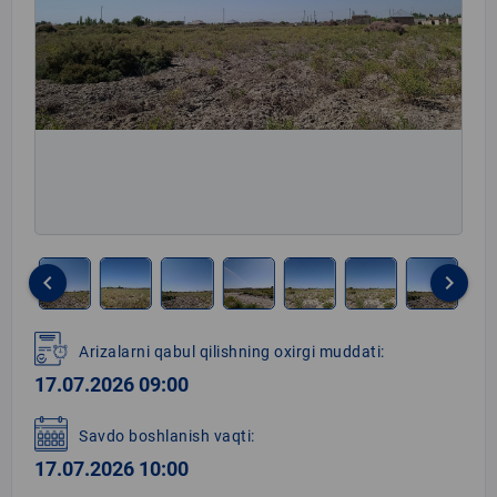
keyboard_arrow_left
keyboard_arrow_right
Item
1
Arizalarni qabul qilishning oxirgi muddati:
of
17.07.2026 09:00
8
Savdo boshlanish vaqti:
17.07.2026 10:00