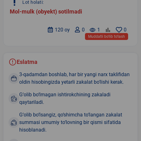
priority_high
Lot holati:
Mol-mulk (obyekt) sotilmadi
120 oy
0
remove_red_eye
1
0
Muddatli bo‘lib to‘lash
Eslatma
3-qadamdan boshlab, har bir yangi narx taklifidan
oldin hisobingizda yetarli zakalat bo‘lishi kerak.
G‘olib bo‘lmagan ishtirokchining zakaladi
qaytariladi.
G‘olib bo‘lsangiz, qo‘shimcha to‘langan zakalat
summasi umumiy to‘lovning bir qismi sifatida
hisoblanadi.