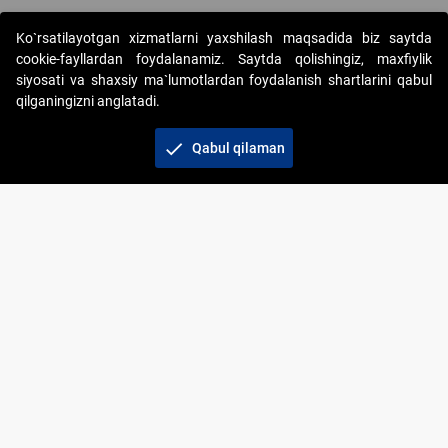
Ko`rsatilayotgan xizmatlarni yaxshilash maqsadida biz saytda
cookie-fayllardan foydalanamiz. Saytda qolishingiz, maxfiylik
siyosati va shaxsiy ma`lumotlardan foydalanish shartlarini qabul
qilganingizni anglatadi.
Copyright © 2017-2026. "Elektron onlayn-auksionlarni
tashkil etish" AJ. Barcha huquqlar himoyalangan
check
Qabul qilaman
To‘lov usullari
Bog‘lanish