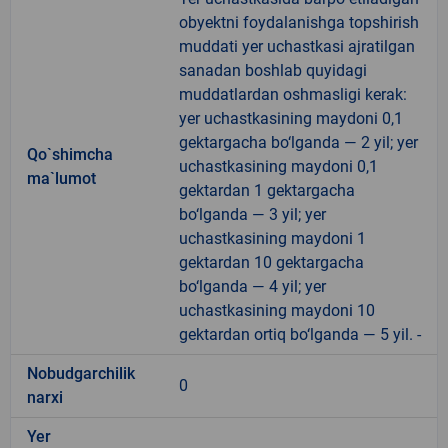
obyektni foydalanishga topshirish
muddati yer uchastkasi ajratilgan
sanadan boshlab quyidagi
muddatlardan oshmasligi kerak:
yer uchastkasining maydoni 0,1
gektargacha bo‘lganda — 2 yil; yer
Qo`shimcha
uchastkasining maydoni 0,1
ma`lumot
gektardan 1 gektargacha
bo‘lganda — 3 yil; yer
uchastkasining maydoni 1
gektardan 10 gektargacha
bo‘lganda — 4 yil; yer
uchastkasining maydoni 10
gektardan ortiq bo‘lganda — 5 yil. -
Nobudgarchilik
0
narxi
Yer