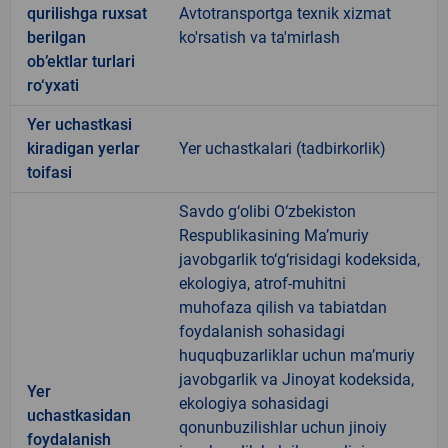
qurilishga ruxsat
Avtotransportga texnik xizmat
berilgan
ko'rsatish va ta'mirlash
ob’ektlar turlari
ro‘yxati
Yer uchastkasi
kiradigan yerlar
Yer uchastkalari (tadbirkorlik)
toifasi
Savdo g‘olibi O‘zbekiston
Respublikasining Ma’muriy
javobgarlik to‘g‘risidagi kodeksida,
ekologiya, atrof-muhitni
muhofaza qilish va tabiatdan
foydalanish sohasidagi
huquqbuzarliklar uchun ma’muriy
javobgarlik va Jinoyat kodeksida,
Yer
ekologiya sohasidagi
uchastkasidan
qonunbuzilishlar uchun jinoiy
foydalanish