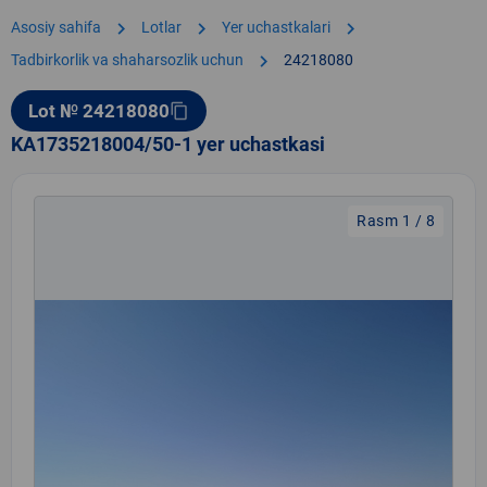
chevron_right
chevron_right
chevron_right
Asosiy sahifa
Lotlar
Yer uchastkalari
chevron_right
Tadbirkorlik va shaharsozlik uchun
24218080
Lot № 24218080
content_copy
KA1735218004/50-1 yer uchastkasi
Rasm 1 / 8