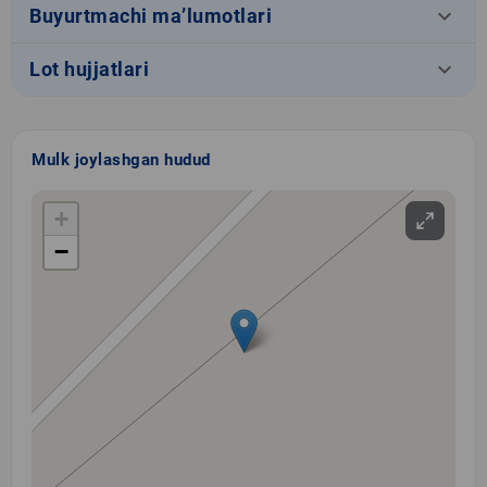
keyboard_arrow_down
Buyurtmachi ma’lumotlari
keyboard_arrow_down
Lot hujjatlari
Mulk joylashgan hudud
+
−