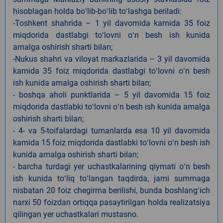
hisoblagan holda boʻlib-boʻlib toʻlashga beriladi:
-Toshkent shahrida – 1 yil davomida kamida 35 foiz
miqdorida dastlabgi toʻlovni oʻn besh ish kunida
amalga oshirish sharti bilan;
-Nukus shahri va viloyat markazlarida – 3 yil davomida
kamida 35 foiz miqdorida dastlabgi toʻlovni oʻn besh
ish kunida amalga oshirish sharti bilan;
- boshqa aholi punktlarida – 5 yil davomida 15 foiz
miqdorida dastlabki toʻlovni oʻn besh ish kunida amalga
oshirish sharti bilan;
- 4- va 5-toifalardagi tumanlarda esa 10 yil davomida
kamida 15 foiz miqdorida dastlabki toʻlovni oʻn besh ish
kunida amalga oshirish sharti bilan;
- barcha turdagi yer uchastkalarining qiymati oʻn besh
ish kunida toʻliq toʻlangan taqdirda, jami summaga
nisbatan 20 foiz chegirma berilishi, bunda boshlangʻich
narxi 50 foizdan ortiqqa pasaytirilgan holda realizatsiya
qilingan yer uchastkalari mustasno.