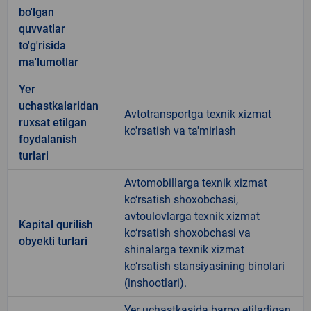
bo'lgan
quvvatlar
to'g'risida
ma'lumotlar
Yer
uchastkalaridan
Avtotransportga texnik xizmat
ruxsat etilgan
ko'rsatish va ta'mirlash
foydalanish
turlari
Avtomobillarga texnik xizmat
ko‘rsatish shoxobchasi,
avtoulovlarga texnik xizmat
Kapital qurilish
ko‘rsatish shoxobchasi va
obyekti turlari
shinalarga texnik xizmat
ko‘rsatish stansiyasining binolari
(inshootlari).
Yer uchastkasida barpo etiladigan