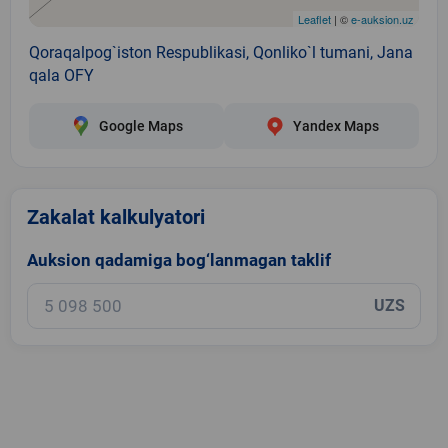
Leaflet
| ©
e-auksion.uz
Qoraqalpog`iston Respublikasi, Qonliko`l tumani, Jana
qala OFY
Google Maps
Yandex Maps
Zakalat kalkulyatori
Auksion qadamiga bog‘lanmagan taklif
UZS