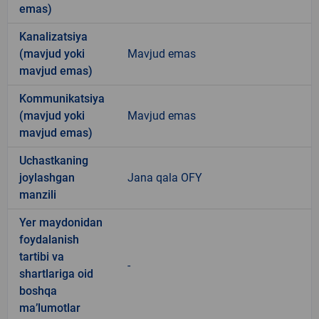
emas)
Kanalizatsiya
(mavjud yoki
Mavjud emas
mavjud emas)
Kommunikatsiya
(mavjud yoki
Mavjud emas
mavjud emas)
Uchastkaning
joylashgan
Jana qala OFY
manzili
Yer maydonidan
foydalanish
tartibi va
-
shartlariga oid
boshqa
ma’lumotlar