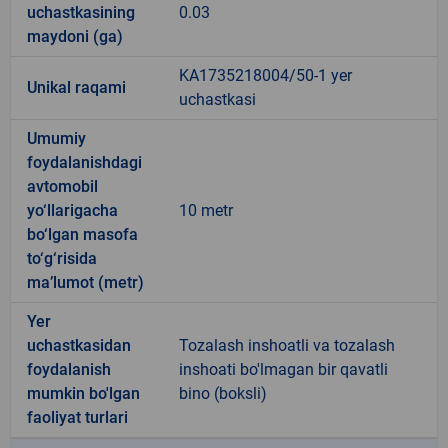
uchastkasining
0.03
maydoni (ga)
KA1735218004/50-1 yer
Unikal raqami
uchastkasi
Umumiy
foydalanishdagi
avtomobil
yo‘llarigacha
10 metr
bo‘lgan masofa
to‘g‘risida
ma’lumot (metr)
Yer
uchastkasidan
Tozalash inshoatli va tozalash
foydalanish
inshoati bo'lmagan bir qavatli
mumkin bo'lgan
bino (boksli)
faoliyat turlari