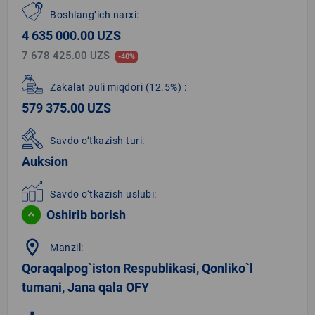
Boshlang‘ich narxi:
4 635 000.00 UZS
7 678 425.00 UZS
-40%
Zakalat puli miqdori
(12.5%)
:
579 375.00 UZS
Savdo o‘tkazish turi:
Auksion
Savdo o‘tkazish uslubi:
Oshirib borish
location_on
Manzil:
Qoraqalpog`iston Respublikasi, Qonliko`l
tumani, Jana qala OFY