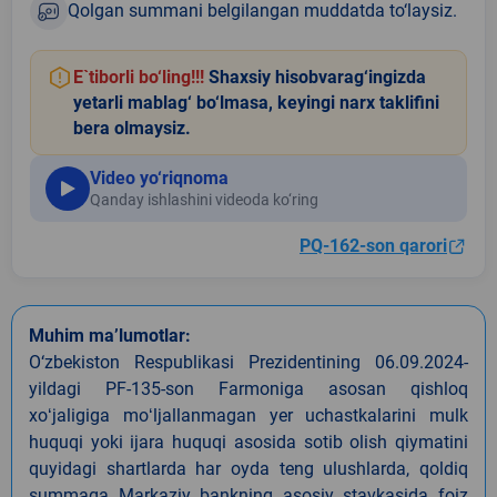
Qolgan summani belgilangan muddatda to‘laysiz.
E`tiborli bo‘ling!!!
Shaxsiy hisobvarag‘ingizda
yetarli mablag‘ bo‘lmasa, keyingi narx taklifini
bera olmaysiz.
Video yo‘riqnoma
Qanday ishlashini videoda ko‘ring
PQ-162-son qarori
Muhim ma’lumotlar:
O‘zbekiston Respublikasi Prezidentining 06.09.2024-
yildagi PF-135-son Farmoniga asosan qishloq
xoʻjaligiga moʻljallanmagan yer uchastkalarini mulk
huquqi yoki ijara huquqi asosida sotib olish qiymatini
quyidagi shartlarda har oyda teng ulushlarda, qoldiq
summaga Markaziy bankning asosiy stavkasida foiz