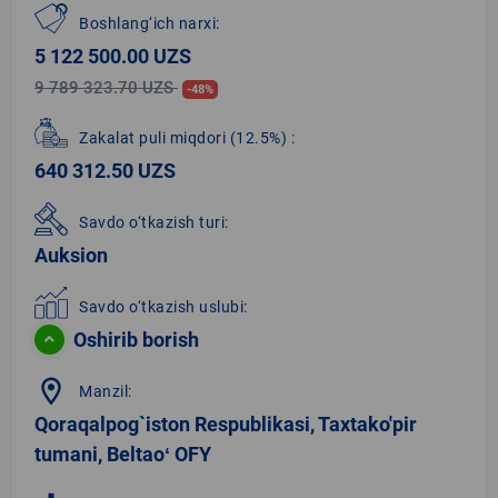
Boshlang‘ich narxi:
5 122 500.00 UZS
9 789 323.70 UZS
-48%
Zakalat puli miqdori
(12.5%)
:
640 312.50 UZS
Savdo o‘tkazish turi:
Auksion
Savdo o‘tkazish uslubi:
Oshirib borish
location_on
Manzil:
Qoraqalpog`iston Respublikasi, Taxtako'pir
tumani, Beltaoʻ OFY