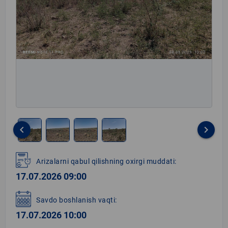
keyboard_arrow_left
keyboard_arrow_right
Item
1
Arizalarni qabul qilishning oxirgi muddati:
of
17.07.2026 09:00
4
Savdo boshlanish vaqti:
17.07.2026 10:00