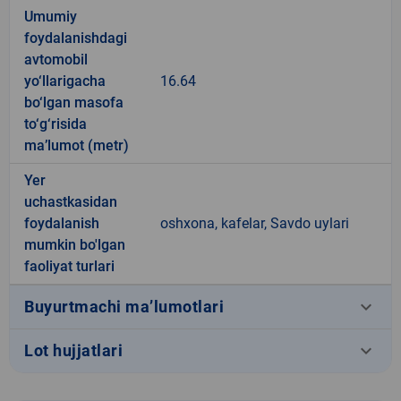
Umumiy
foydalanishdagi
avtomobil
yo‘llarigacha
16.64
bo‘lgan masofa
to‘g‘risida
ma’lumot (metr)
Yer
uchastkasidan
foydalanish
oshxona, kafelar, Savdo uylari
mumkin bo'lgan
faoliyat turlari
keyboard_arrow_down
Buyurtmachi ma’lumotlari
keyboard_arrow_down
Lot hujjatlari