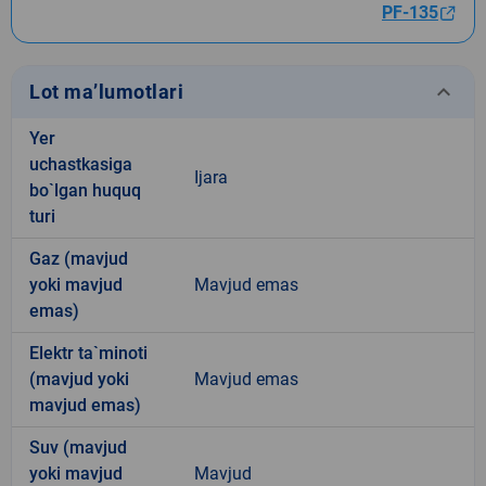
PF-135
keyboard_arrow_down
Lot ma’lumotlari
Yer
uchastkasiga
Ijara
bo`lgan huquq
turi
Gaz (mavjud
yoki mavjud
Mavjud emas
emas)
Elektr ta`minoti
(mavjud yoki
Mavjud emas
mavjud emas)
Suv (mavjud
yoki mavjud
Mavjud