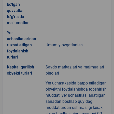
bo'lgan
quvvatlar
to'g'risida
ma'lumotlar
Yer
uchastkalaridan
ruxsat etilgan
Umumiy ovqatlanish
foydalanish
turlari
Kapital qurilish
Savdo markazlari va majmualari
obyekti turlari
binolari
Yer uchastkasida barpo etiladigan
obyektni foydalanishga topshirish
muddati yer uchastkasi ajratilgan
sanadan boshlab quyidagi
muddatlardan oshmasligi kerak:
yer uchastkasining maydoni 0,1