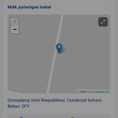
Mulk joylashgan hudud
+
−
Leaflet
| ©
e-auksion.uz
Qoraqalpog`iston Respublikasi, Taxtako'pir tumani,
Beltaoʻ OFY