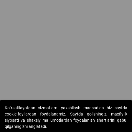
Ko`rsatilayotgan xizmatlarni yaxshilash maqsadida biz saytda
cookie-fayllardan foydalanamiz. Saytda qolishingiz, maxfiylik
siyosati va shaxsiy ma`lumotlardan foydalanish shartlarini qabul
qilganingizni anglatadi.
Copyright © 2017-2026. "Elektron onlayn-auksionlarni