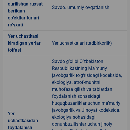
qurilishga ruxsat
Savdo. umumiy ovqatlanish
berilgan
ob’ektlar turlari
ro‘yxati
Yer uchastkasi
kiradigan yerlar
Yer uchastkalari (tadbirkorlik)
toifasi
Savdo g‘olibi O‘zbekiston
Respublikasining Ma’muriy
javobgarlik to‘g‘risidagi kodeksida,
ekologiya, atrof-muhitni
muhofaza qilish va tabiatdan
foydalanish sohasidagi
huquqbuzarliklar uchun ma’muriy
javobgarlik va Jinoyat kodeksida,
Yer
ekologiya sohasidagi
uchastkasidan
qonunbuzilishlar uchun jinoiy
foydalanish