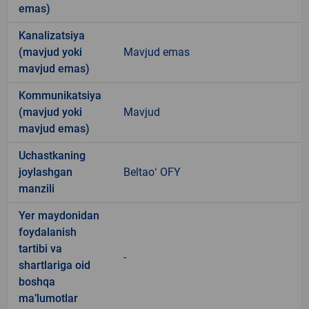
emas)
Kanalizatsiya
(mavjud yoki
Mavjud emas
mavjud emas)
Kommunikatsiya
(mavjud yoki
Mavjud
mavjud emas)
Uchastkaning
joylashgan
Beltaoʻ OFY
manzili
Yer maydonidan
foydalanish
tartibi va
-
shartlariga oid
boshqa
ma’lumotlar