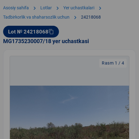
chevron_right
chevron_right
chevron_right
Asosiy sahifa
Lotlar
Yer uchastkalari
chevron_right
Tadbirkorlik va shaharsozlik uchun
24218068
Lot № 24218068
content_copy
MG1735230007/18 yer uchastkasi
Rasm 1 / 4