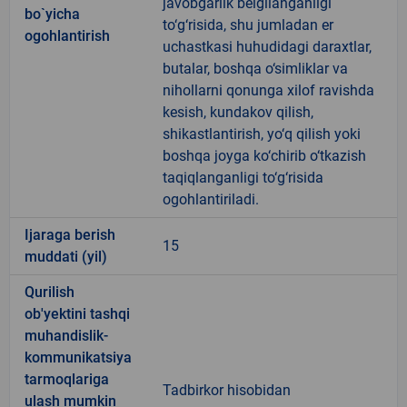
javobgarlik belgilanganligi
bo`yicha
to‘g‘risida, shu jumladan er
ogohlantirish
uchastkasi huhudidagi daraxtlar,
butalar, boshqa o‘simliklar va
nihollarni qonunga xilof ravishda
kesish, kundakov qilish,
shikastlantirish, yo‘q qilish yoki
boshqa joyga ko‘chirib o‘tkazish
taqiqlanganligi to‘g‘risida
ogohlantiriladi.
Ijaraga berish
15
muddati (yil)
Qurilish
ob'yektini tashqi
muhandislik-
kommunikatsiya
tarmoqlariga
Tadbirkor hisobidan
ulash mumkin