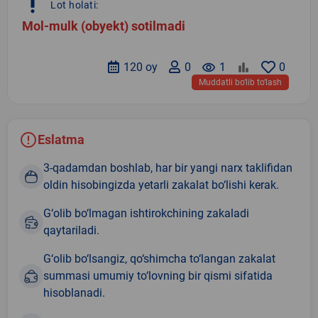
priority_high
Lot holati:
Mol-mulk (obyekt) sotilmadi
120 oy
0
remove_red_eye
1
0
Muddatli bo‘lib to‘lash
Eslatma
3-qadamdan boshlab, har bir yangi narx taklifidan
oldin hisobingizda yetarli zakalat bo‘lishi kerak.
G‘olib bo‘lmagan ishtirokchining zakaladi
qaytariladi.
G‘olib bo‘lsangiz, qo‘shimcha to‘langan zakalat
summasi umumiy to‘lovning bir qismi sifatida
hisoblanadi.