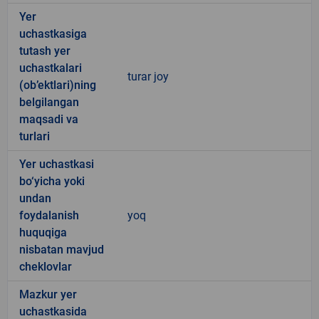
Yer
uchastkasiga
tutash yer
uchastkalari
turar joy
(ob’ektlari)ning
belgilangan
maqsadi va
turlari
Yer uchastkasi
bo‘yicha yoki
undan
foydalanish
yoq
huquqiga
nisbatan mavjud
cheklovlar
Mazkur yer
uchastkasida