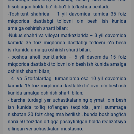
hisoblagan holda boʻlib-boʻlib toʻlashga beriladi:
-Toshkent shahrida – 1 yil davomida kamida 35 foiz
miqdorida dastlabgi toʻlovni oʻn besh ish kunida
amalga oshirish sharti bilan;
-Nukus shahri va viloyat markazlarida – 3 yil davomida
kamida 35 foiz miqdorida dastlabgi toʻlovni oʻn besh
ish kunida amalga oshirish sharti bilan;
- boshqa aholi punktlarida – 5 yil davomida 15 foiz
miqdorida dastlabki toʻlovni oʻn besh ish kunida amalga
oshirish sharti bilan;
- 4- va 5-toifalardagi tumanlarda esa 10 yil davomida
kamida 15 foiz miqdorida dastlabki toʻlovni oʻn besh ish
kunida amalga oshirish sharti bilan;
- barcha turdagi yer uchastkalarining qiymati oʻn besh
ish kunida toʻliq toʻlangan taqdirda, jami summaga
nisbatan 20 foiz chegirma berilishi, bunda boshlangʻich
narxi 50 foizdan ortiqqa pasaytirilgan holda realizatsiya
qilingan yer uchastkalari mustasno.