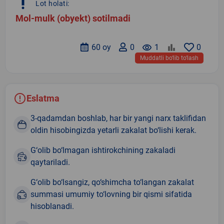
priority_high
Lot holati:
Mol-mulk (obyekt) sotilmadi
60 oy
0
remove_red_eye
1
0
Muddatli bo‘lib to‘lash
Eslatma
3-qadamdan boshlab, har bir yangi narx taklifidan
oldin hisobingizda yetarli zakalat bo‘lishi kerak.
G‘olib bo‘lmagan ishtirokchining zakaladi
qaytariladi.
G‘olib bo‘lsangiz, qo‘shimcha to‘langan zakalat
summasi umumiy to‘lovning bir qismi sifatida
hisoblanadi.