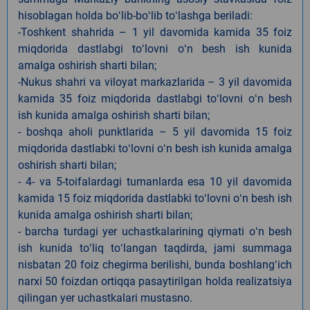
hisoblagan holda boʻlib-boʻlib toʻlashga beriladi:
-Toshkent shahrida – 1 yil davomida kamida 35 foiz
miqdorida dastlabgi toʻlovni oʻn besh ish kunida
amalga oshirish sharti bilan;
-Nukus shahri va viloyat markazlarida – 3 yil davomida
kamida 35 foiz miqdorida dastlabgi toʻlovni oʻn besh
ish kunida amalga oshirish sharti bilan;
- boshqa aholi punktlarida – 5 yil davomida 15 foiz
miqdorida dastlabki toʻlovni oʻn besh ish kunida amalga
oshirish sharti bilan;
- 4- va 5-toifalardagi tumanlarda esa 10 yil davomida
kamida 15 foiz miqdorida dastlabki toʻlovni oʻn besh ish
kunida amalga oshirish sharti bilan;
- barcha turdagi yer uchastkalarining qiymati oʻn besh
ish kunida toʻliq toʻlangan taqdirda, jami summaga
nisbatan 20 foiz chegirma berilishi, bunda boshlangʻich
narxi 50 foizdan ortiqqa pasaytirilgan holda realizatsiya
qilingan yer uchastkalari mustasno.