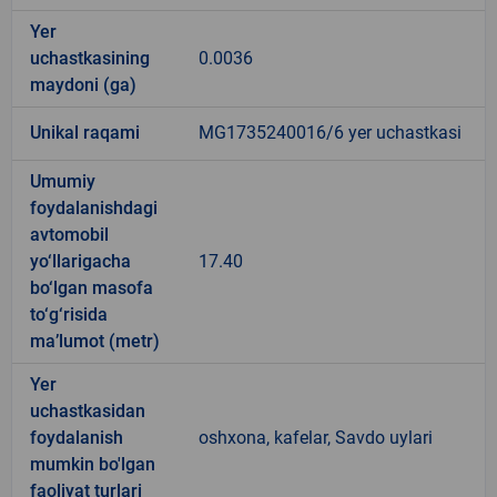
Yer
uchastkasining
0.0036
maydoni (ga)
Unikal raqami
MG1735240016/6 yer uchastkasi
Umumiy
foydalanishdagi
avtomobil
yo‘llarigacha
17.40
bo‘lgan masofa
to‘g‘risida
ma’lumot (metr)
Yer
uchastkasidan
foydalanish
oshxona, kafelar, Savdo uylari
mumkin bo'lgan
faoliyat turlari