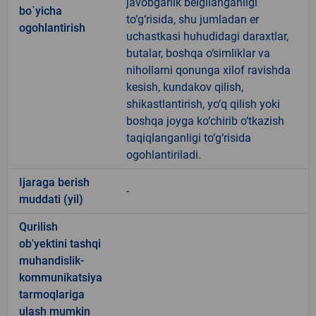
javobgarlik belgilanganligi
bo`yicha
to‘g‘risida, shu jumladan er
ogohlantirish
uchastkasi huhudidagi daraxtlar,
butalar, boshqa o‘simliklar va
nihollarni qonunga xilof ravishda
kesish, kundakov qilish,
shikastlantirish, yo‘q qilish yoki
boshqa joyga ko‘chirib o‘tkazish
taqiqlanganligi to‘g‘risida
ogohlantiriladi.
Ijaraga berish
-
muddati (yil)
Qurilish
ob'yektini tashqi
muhandislik-
kommunikatsiya
tarmoqlariga
ulash mumkin