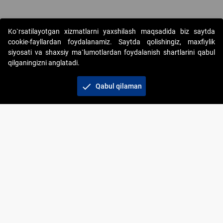
Ko`rsatilayotgan xizmatlarni yaxshilash maqsadida biz saytda
cookie-fayllardan foydalanamiz. Saytda qolishingiz, maxfiylik
siyosati va shaxsiy ma`lumotlardan foydalanish shartlarini qabul
qilganingizni anglatadi.
Copyright © 2017-2026. "Elektron onlayn-auksionlarni
tashkil etish" AJ. Barcha huquqlar himoyalangan
check
Qabul qilaman
To‘lov usullari