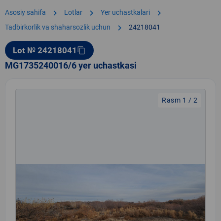
chevron_right
chevron_right
chevron_right
Asosiy sahifa
Lotlar
Yer uchastkalari
chevron_right
Tadbirkorlik va shaharsozlik uchun
24218041
Lot № 24218041
content_copy
MG1735240016/6 yer uchastkasi
Rasm 1 / 2