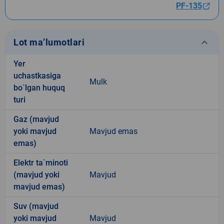
PF-135
keyboard_arrow_down
Lot ma’lumotlari
Yer
uchastkasiga
Mulk
bo`lgan huquq
turi
Gaz (mavjud
yoki mavjud
Mavjud emas
emas)
Elektr ta`minoti
(mavjud yoki
Mavjud
mavjud emas)
Suv (mavjud
yoki mavjud
Mavjud