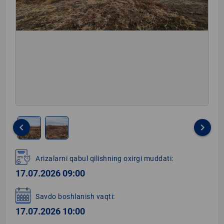
keyboard_arrow_left
keyboard_arrow_right
Item
1
Arizalarni qabul qilishning oxirgi muddati:
of
17.07.2026 09:00
2
Savdo boshlanish vaqti:
17.07.2026 10:00