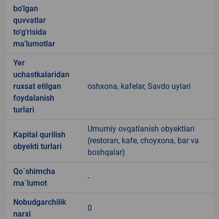
bo'lgan
quvvatlar
to'g'risida
ma'lumotlar
Yer
uchastkalaridan
ruxsat etilgan
oshxona, kafelar, Savdo uylari
foydalanish
turlari
Umumiy ovqatlanish obyektlari
Kapital qurilish
(restoran, kafe, choyxona, bar va
obyekti turlari
boshqalar)
Qo`shimcha
-
ma`lumot
Nobudgarchilik
0
narxi