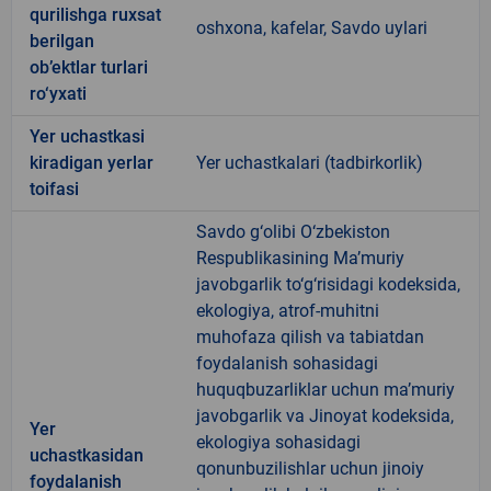
qurilishga ruxsat
oshxona, kafelar, Savdo uylari
berilgan
ob’ektlar turlari
ro‘yxati
Yer uchastkasi
kiradigan yerlar
Yer uchastkalari (tadbirkorlik)
toifasi
Savdo g‘olibi O‘zbekiston
Respublikasining Ma’muriy
javobgarlik to‘g‘risidagi kodeksida,
ekologiya, atrof-muhitni
muhofaza qilish va tabiatdan
foydalanish sohasidagi
huquqbuzarliklar uchun ma’muriy
javobgarlik va Jinoyat kodeksida,
Yer
ekologiya sohasidagi
uchastkasidan
qonunbuzilishlar uchun jinoiy
foydalanish