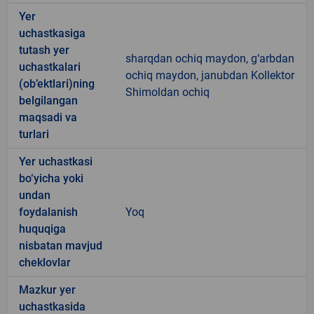
Yer
uchastkasiga
tutash yer
sharqdan ochiq maydon, g‘arbdan
uchastkalari
ochiq maydon, janubdan Kollektor
(ob’ektlari)ning
Shimoldan ochiq
belgilangan
maqsadi va
turlari
Yer uchastkasi
bo‘yicha yoki
undan
foydalanish
Yoq
huquqiga
nisbatan mavjud
cheklovlar
Mazkur yer
uchastkasida