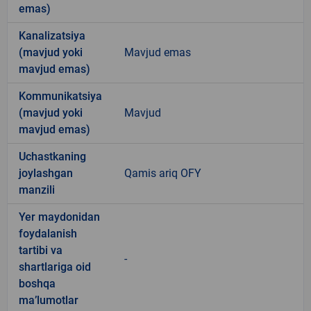
emas)
Kanalizatsiya
(mavjud yoki
Mavjud emas
mavjud emas)
Kommunikatsiya
(mavjud yoki
Mavjud
mavjud emas)
Uchastkaning
joylashgan
Qamis ariq OFY
manzili
Yer maydonidan
foydalanish
tartibi va
-
shartlariga oid
boshqa
ma’lumotlar