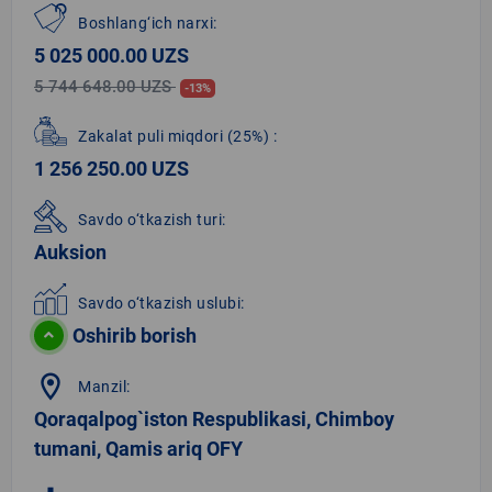
Boshlang‘ich narxi:
5 025 000.00 UZS
5 744 648.00 UZS
-13%
Zakalat puli miqdori
(25%)
:
1 256 250.00 UZS
Savdo o‘tkazish turi:
Auksion
Savdo o‘tkazish uslubi:
Oshirib borish
location_on
Manzil:
Qoraqalpog`iston Respublikasi, Chimboy
tumani, Qamis ariq OFY