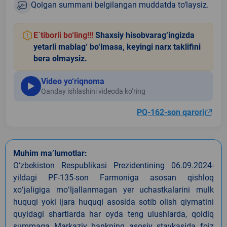
Qolgan summani belgilangan muddatda to‘laysiz.
E`tiborli bo‘ling!!!
Shaxsiy hisobvarag‘ingizda
yetarli mablag‘ bo‘lmasa, keyingi narx taklifini
bera olmaysiz.
Video yo‘riqnoma
Qanday ishlashini videoda ko‘ring
PQ-162-son qarori
Muhim ma’lumotlar:
O‘zbekiston Respublikasi Prezidentining 06.09.2024-
yildagi PF-135-son Farmoniga asosan qishloq
xoʻjaligiga moʻljallanmagan yer uchastkalarini mulk
huquqi yoki ijara huquqi asosida sotib olish qiymatini
quyidagi shartlarda har oyda teng ulushlarda, qoldiq
summaga Markaziy bankning asosiy stavkasida foiz