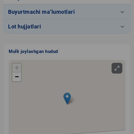
keyboard_arrow_down
Buyurtmachi ma’lumotlari
keyboard_arrow_down
Lot hujjatlari
Mulk joylashgan hudud
+
−