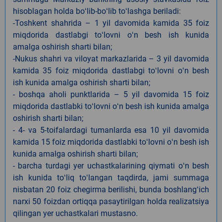
hisoblagan holda boʻlib-boʻlib toʻlashga beriladi:
-Toshkent shahrida – 1 yil davomida kamida 35 foiz
miqdorida dastlabgi toʻlovni oʻn besh ish kunida
amalga oshirish sharti bilan;
-Nukus shahri va viloyat markazlarida – 3 yil davomida
kamida 35 foiz miqdorida dastlabgi toʻlovni oʻn besh
ish kunida amalga oshirish sharti bilan;
- boshqa aholi punktlarida – 5 yil davomida 15 foiz
miqdorida dastlabki toʻlovni oʻn besh ish kunida amalga
oshirish sharti bilan;
- 4- va 5-toifalardagi tumanlarda esa 10 yil davomida
kamida 15 foiz miqdorida dastlabki toʻlovni oʻn besh ish
kunida amalga oshirish sharti bilan;
- barcha turdagi yer uchastkalarining qiymati oʻn besh
ish kunida toʻliq toʻlangan taqdirda, jami summaga
nisbatan 20 foiz chegirma berilishi, bunda boshlangʻich
narxi 50 foizdan ortiqqa pasaytirilgan holda realizatsiya
qilingan yer uchastkalari mustasno.