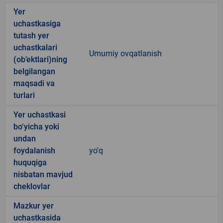
Yer
uchastkasiga
tutash yer
uchastkalari
Umumiy ovqatlanish
(ob’ektlari)ning
belgilangan
maqsadi va
turlari
Yer uchastkasi
bo‘yicha yoki
undan
foydalanish
yo'q
huquqiga
nisbatan mavjud
cheklovlar
Mazkur yer
uchastkasida