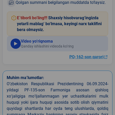
Qolgan summani belgilangan muddatda to‘laysiz.
E`tiborli bo‘ling!!!
Shaxsiy hisobvarag‘ingizda
yetarli mablag‘ bo‘lmasa, keyingi narx taklifini
bera olmaysiz.
Video yo‘riqnoma
Qanday ishlashini videoda ko‘ring
PQ-162-son qarori
Muhim ma’lumotlar:
O‘zbekiston Respublikasi Prezidentining 06.09.2024-
yildagi PF-135-son Farmoniga asosan qishloq
xoʻjaligiga moʻljallanmagan yer uchastkalarini mulk
huquqi yoki ijara huquqi asosida sotib olish qiymatini
quyidagi shartlarda har oyda teng ulushlarda, qoldiq
summaga Markaziy bankning asosiy stavkasida foiz