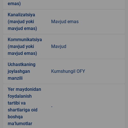
emas)
Kanalizatsiya
(mavjud yoki
Mavjud emas
mavjud emas)
Kommunikatsiya
(mavjud yoki
Mavjud
mavjud emas)
Uchastkaning
joylashgan
Kumshungil OFY
manzili
Yer maydonidan
foydalanish
tartibi va
-
shartlariga oid
boshqa
ma’lumotlar