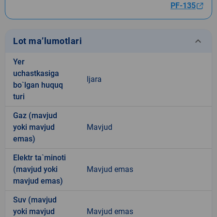
PF-135
keyboard_arrow_down
Lot ma’lumotlari
Yer
uchastkasiga
Ijara
bo`lgan huquq
turi
Gaz (mavjud
yoki mavjud
Mavjud
emas)
Elektr ta`minoti
(mavjud yoki
Mavjud emas
mavjud emas)
Suv (mavjud
yoki mavjud
Mavjud emas