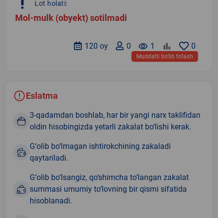
priority_high
Lot holati:
Mol-mulk (obyekt) sotilmadi
120 oy
0
remove_red_eye
1
0
Muddatli bo‘lib to‘lash
Eslatma
3-qadamdan boshlab, har bir yangi narx taklifidan
oldin hisobingizda yetarli zakalat bo‘lishi kerak.
G‘olib bo‘lmagan ishtirokchining zakaladi
qaytariladi.
G‘olib bo‘lsangiz, qo‘shimcha to‘langan zakalat
summasi umumiy to‘lovning bir qismi sifatida
hisoblanadi.