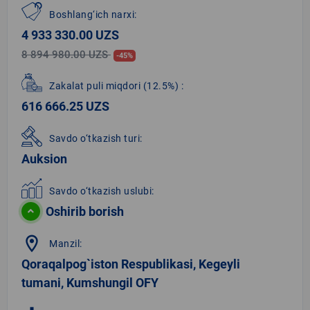
Boshlang‘ich narxi:
4 933 330.00 UZS
8 894 980.00 UZS
-45%
Zakalat puli miqdori
(12.5%)
:
616 666.25 UZS
Savdo o‘tkazish turi:
Auksion
Savdo o‘tkazish uslubi:
Oshirib borish
location_on
Manzil:
Qoraqalpog`iston Respublikasi, Kegeyli
tumani, Kumshungil OFY