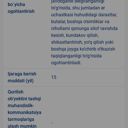
javobgarlik belgilanganligi
bo`yicha
to‘g‘risida, shu jumladan er
ogohlantirish
uchastkasi huhudidagi daraxtlar,
butalar, boshqa o‘simliklar va
nihollarni qonunga xilof ravishda
kesish, kundakov qilish,
shikastlantirish, yo‘q qilish yoki
boshqa joyga ko‘chirib o‘tkazish
taqiqlanganligi to‘g‘risida
ogohlantiriladi.
Ijaraga berish
15
muddati (yil)
Qurilish
ob'yektini tashqi
muhandislik-
kommunikatsiya
tarmoqlariga
-
ulash mumkin