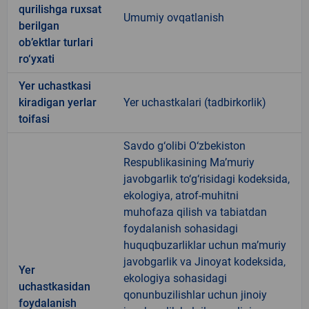
qurilishga ruxsat
Umumiy ovqatlanish
berilgan
ob’ektlar turlari
ro‘yxati
Yer uchastkasi
kiradigan yerlar
Yer uchastkalari (tadbirkorlik)
toifasi
Savdo g‘olibi O‘zbekiston
Respublikasining Ma’muriy
javobgarlik to‘g‘risidagi kodeksida,
ekologiya, atrof-muhitni
muhofaza qilish va tabiatdan
foydalanish sohasidagi
huquqbuzarliklar uchun ma’muriy
javobgarlik va Jinoyat kodeksida,
Yer
ekologiya sohasidagi
uchastkasidan
qonunbuzilishlar uchun jinoiy
foydalanish