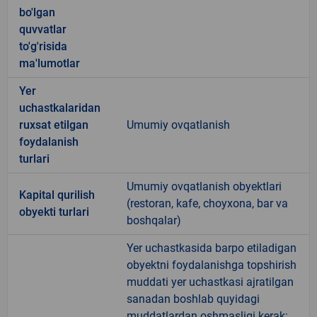
bo'lgan
quvvatlar
to'g'risida
ma'lumotlar
Yer
uchastkalaridan
ruxsat etilgan
Umumiy ovqatlanish
foydalanish
turlari
Umumiy ovqatlanish obyektlari
Kapital qurilish
(restoran, kafe, choyxona, bar va
obyekti turlari
boshqalar)
Yer uchastkasida barpo etiladigan
obyektni foydalanishga topshirish
muddati yer uchastkasi ajratilgan
sanadan boshlab quyidagi
muddatlardan oshmasligi kerak: