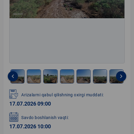
keyboard_arrow_left
keyboard_arrow_right
Item
1
Arizalarni qabul qilishning oxirgi muddati:
of
17.07.2026 09:00
8
Savdo boshlanish vaqti:
17.07.2026 10:00