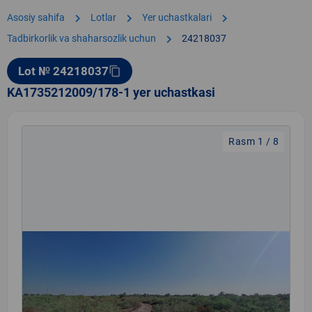
chevron_right
chevron_right
chevron_right
Asosiy sahifa
Lotlar
Yer uchastkalari
chevron_right
Tadbirkorlik va shaharsozlik uchun
24218037
Lot № 24218037
content_copy
KA1735212009/178-1 yer uchastkasi
Rasm 1 / 8