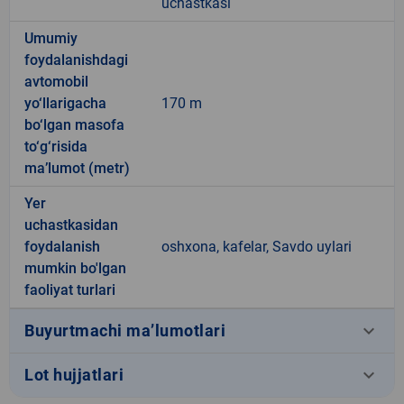
uchastkasi
Umumiy
foydalanishdagi
avtomobil
yo‘llarigacha
170 m
bo‘lgan masofa
to‘g‘risida
ma’lumot (metr)
Yer
uchastkasidan
foydalanish
oshxona, kafelar, Savdo uylari
mumkin bo'lgan
faoliyat turlari
keyboard_arrow_down
Buyurtmachi ma’lumotlari
keyboard_arrow_down
Lot hujjatlari