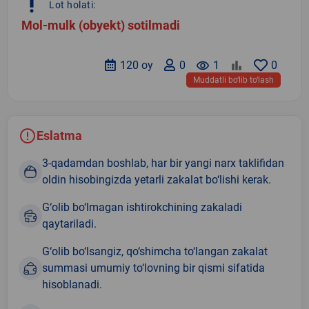
priority_high
Lot holati:
Mol-mulk (obyekt) sotilmadi
120 oy
0
remove_red_eye
1
0
Muddatli bo‘lib to‘lash
Eslatma
3-qadamdan boshlab, har bir yangi narx taklifidan
oldin hisobingizda yetarli zakalat bo‘lishi kerak.
G‘olib bo‘lmagan ishtirokchining zakaladi
qaytariladi.
G‘olib bo‘lsangiz, qo‘shimcha to‘langan zakalat
summasi umumiy to‘lovning bir qismi sifatida
hisoblanadi.