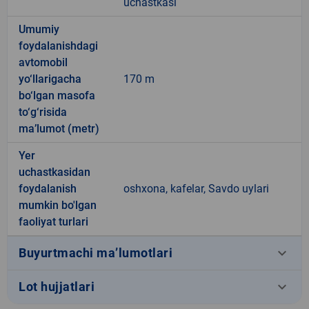
uchastkasi
Umumiy
foydalanishdagi
avtomobil
yo‘llarigacha
170 m
bo‘lgan masofa
to‘g‘risida
ma’lumot (metr)
Yer
uchastkasidan
foydalanish
oshxona, kafelar, Savdo uylari
mumkin bo'lgan
faoliyat turlari
keyboard_arrow_down
Buyurtmachi ma’lumotlari
keyboard_arrow_down
Lot hujjatlari