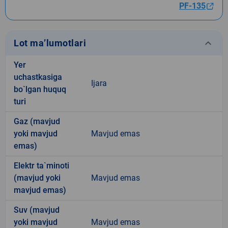
PF-135
keyboard_arrow_down
Lot ma’lumotlari
Yer
uchastkasiga
Ijara
bo`lgan huquq
turi
Gaz (mavjud
yoki mavjud
Mavjud emas
emas)
Elektr ta`minoti
(mavjud yoki
Mavjud emas
mavjud emas)
Suv (mavjud
yoki mavjud
Mavjud emas