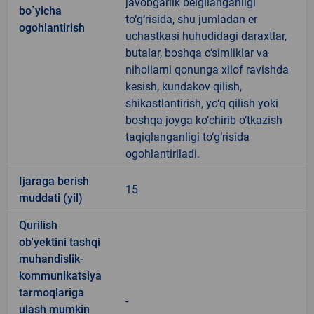
javobgarlik belgilanganligi
bo`yicha
to‘g‘risida, shu jumladan er
ogohlantirish
uchastkasi huhudidagi daraxtlar,
butalar, boshqa o‘simliklar va
nihollarni qonunga xilof ravishda
kesish, kundakov qilish,
shikastlantirish, yo‘q qilish yoki
boshqa joyga ko‘chirib o‘tkazish
taqiqlanganligi to‘g‘risida
ogohlantiriladi.
Ijaraga berish
15
muddati (yil)
Qurilish
ob'yektini tashqi
muhandislik-
kommunikatsiya
tarmoqlariga
-
ulash mumkin