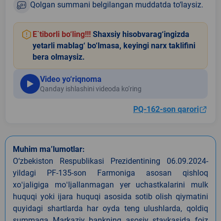
Qolgan summani belgilangan muddatda to‘laysiz.
E`tiborli bo‘ling!!!
Shaxsiy hisobvarag‘ingizda
yetarli mablag‘ bo‘lmasa, keyingi narx taklifini
bera olmaysiz.
Video yo‘riqnoma
Qanday ishlashini videoda ko‘ring
PQ-162-son qarori
Muhim ma’lumotlar:
O‘zbekiston Respublikasi Prezidentining 06.09.2024-
yildagi PF-135-son Farmoniga asosan qishloq
xoʻjaligiga moʻljallanmagan yer uchastkalarini mulk
huquqi yoki ijara huquqi asosida sotib olish qiymatini
quyidagi shartlarda har oyda teng ulushlarda, qoldiq
summaga Markaziy bankning asosiy stavkasida foiz