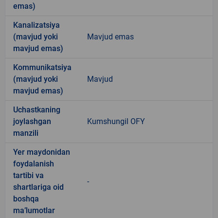
emas)
Kanalizatsiya
(mavjud yoki
Mavjud emas
mavjud emas)
Kommunikatsiya
(mavjud yoki
Mavjud
mavjud emas)
Uchastkaning
joylashgan
Kumshungil OFY
manzili
Yer maydonidan
foydalanish
tartibi va
-
shartlariga oid
boshqa
ma’lumotlar