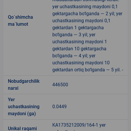
yer uchastkasining maydoni 0,1
gektargacha bo‘lganda — 2 yil; yer
Qo`shimcha
uchastkasining maydoni 0,1
ma`lumot
gektardan 1 gektargacha
bo‘lganda — 3 yil; yer
uchastkasining maydoni 1
gektardan 10 gektargacha
bo‘lganda — 4 yil; yer
uchastkasining maydoni 10
gektardan ortiq bo‘lganda — 5 yil. -
Nobudgarchilik
446500
narxi
Yer
uchastkasining
0.0449
maydoni (ga)
KA1735212009/164-1 yer
Unikal raqami