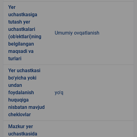
Yer
uchastkasiga
tutash yer
uchastkalari
Umumiy ovqatlanish
(ob’ektlari)ning
belgilangan
maqsadi va
turlari
Yer uchastkasi
bo‘yicha yoki
undan
foydalanish
yo'q
huquqiga
nisbatan mavjud
cheklovlar
Mazkur yer
uchastkasida