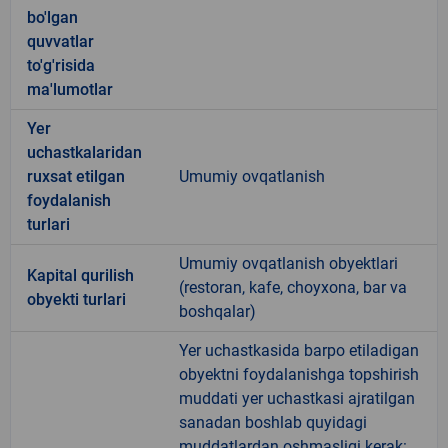
bo'lgan
quvvatlar
to'g'risida
ma'lumotlar
Yer
uchastkalaridan
ruxsat etilgan
Umumiy ovqatlanish
foydalanish
turlari
Umumiy ovqatlanish obyektlari
Kapital qurilish
(restoran, kafe, choyxona, bar va
obyekti turlari
boshqalar)
Yer uchastkasida barpo etiladigan
obyektni foydalanishga topshirish
muddati yer uchastkasi ajratilgan
sanadan boshlab quyidagi
muddatlardan oshmasligi kerak: