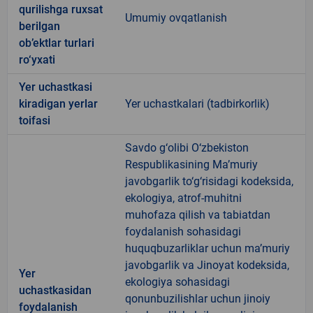
qurilishga ruxsat
Umumiy ovqatlanish
berilgan
ob’ektlar turlari
ro‘yxati
Yer uchastkasi
kiradigan yerlar
Yer uchastkalari (tadbirkorlik)
toifasi
Savdo g‘olibi O‘zbekiston
Respublikasining Ma’muriy
javobgarlik to‘g‘risidagi kodeksida,
ekologiya, atrof-muhitni
muhofaza qilish va tabiatdan
foydalanish sohasidagi
huquqbuzarliklar uchun ma’muriy
javobgarlik va Jinoyat kodeksida,
Yer
ekologiya sohasidagi
uchastkasidan
qonunbuzilishlar uchun jinoiy
foydalanish