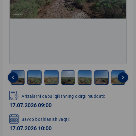
keyboard_arrow_left
keyboard_arrow_right
Item
1
Arizalarni qabul qilishning oxirgi muddati:
of
17.07.2026 09:00
8
Savdo boshlanish vaqti:
17.07.2026 10:00