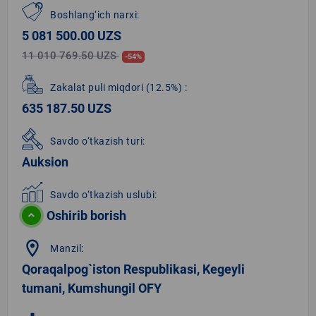
Boshlang‘ich narxi:
5 081 500.00 UZS
11 010 769.50 UZS
-54%
Zakalat puli miqdori
(12.5%)
:
635 187.50 UZS
Savdo o‘tkazish turi:
Auksion
Savdo o‘tkazish uslubi:
Oshirib borish
location_on
Manzil:
Qoraqalpog`iston Respublikasi, Kegeyli
tumani, Kumshungil OFY