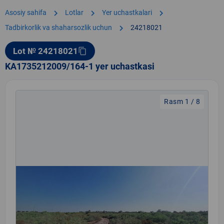
chevron_right
chevron_right
chevron_right
Asosiy sahifa
Lotlar
Yer uchastkalari
chevron_right
Tadbirkorlik va shaharsozlik uchun
24218021
Lot № 24218021
content_copy
KA1735212009/164-1 yer uchastkasi
Rasm 1 / 8