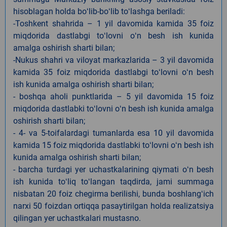
hisoblagan holda boʻlib-boʻlib toʻlashga beriladi:
-Toshkent shahrida – 1 yil davomida kamida 35 foiz
miqdorida dastlabgi toʻlovni oʻn besh ish kunida
amalga oshirish sharti bilan;
-Nukus shahri va viloyat markazlarida – 3 yil davomida
kamida 35 foiz miqdorida dastlabgi toʻlovni oʻn besh
ish kunida amalga oshirish sharti bilan;
- boshqa aholi punktlarida – 5 yil davomida 15 foiz
miqdorida dastlabki toʻlovni oʻn besh ish kunida amalga
oshirish sharti bilan;
- 4- va 5-toifalardagi tumanlarda esa 10 yil davomida
kamida 15 foiz miqdorida dastlabki toʻlovni oʻn besh ish
kunida amalga oshirish sharti bilan;
- barcha turdagi yer uchastkalarining qiymati oʻn besh
ish kunida toʻliq toʻlangan taqdirda, jami summaga
nisbatan 20 foiz chegirma berilishi, bunda boshlangʻich
narxi 50 foizdan ortiqqa pasaytirilgan holda realizatsiya
qilingan yer uchastkalari mustasno.