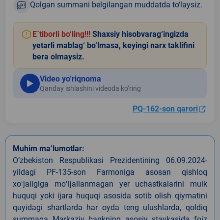
Qolgan summani belgilangan muddatda to‘laysiz.
E`tiborli bo‘ling!!!
Shaxsiy hisobvarag‘ingizda
yetarli mablag‘ bo‘lmasa, keyingi narx taklifini
bera olmaysiz.
Video yo‘riqnoma
Qanday ishlashini videoda ko‘ring
PQ-162-son qarori
Muhim ma’lumotlar:
O‘zbekiston Respublikasi Prezidentining 06.09.2024-
yildagi PF-135-son Farmoniga asosan qishloq
xoʻjaligiga moʻljallanmagan yer uchastkalarini mulk
huquqi yoki ijara huquqi asosida sotib olish qiymatini
quyidagi shartlarda har oyda teng ulushlarda, qoldiq
summaga Markaziy bankning asosiy stavkasida foiz