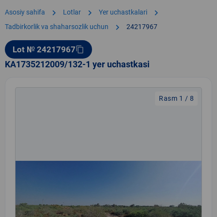
chevron_right
chevron_right
chevron_right
Asosiy sahifa
Lotlar
Yer uchastkalari
chevron_right
Tadbirkorlik va shaharsozlik uchun
24217967
Lot № 24217967
content_copy
KA1735212009/132-1 yer uchastkasi
Rasm 1 / 8