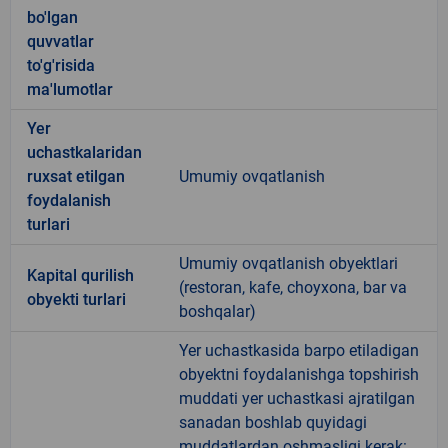
bo'lgan
quvvatlar
to'g'risida
ma'lumotlar
Yer
uchastkalaridan
ruxsat etilgan
Umumiy ovqatlanish
foydalanish
turlari
Umumiy ovqatlanish obyektlari
Kapital qurilish
(restoran, kafe, choyxona, bar va
obyekti turlari
boshqalar)
Yer uchastkasida barpo etiladigan
obyektni foydalanishga topshirish
muddati yer uchastkasi ajratilgan
sanadan boshlab quyidagi
muddatlardan oshmasligi kerak: