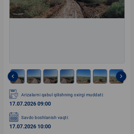
keyboard_arrow_left
keyboard_arrow_right
Item
1
Arizalarni qabul qilishning oxirgi muddati:
of
17.07.2026 09:00
8
Savdo boshlanish vaqti:
17.07.2026 10:00