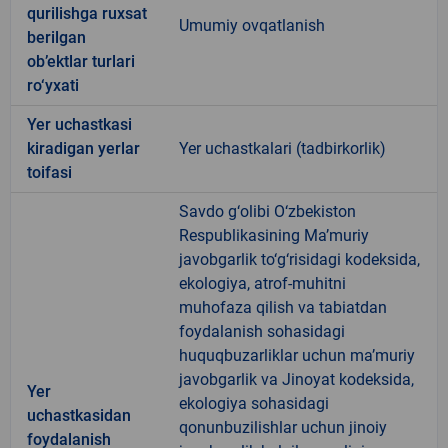
qurilishga ruxsat
Umumiy ovqatlanish
berilgan
ob’ektlar turlari
ro‘yxati
Yer uchastkasi
kiradigan yerlar
Yer uchastkalari (tadbirkorlik)
toifasi
Savdo g‘olibi O‘zbekiston
Respublikasining Ma’muriy
javobgarlik to‘g‘risidagi kodeksida,
ekologiya, atrof-muhitni
muhofaza qilish va tabiatdan
foydalanish sohasidagi
huquqbuzarliklar uchun ma’muriy
javobgarlik va Jinoyat kodeksida,
Yer
ekologiya sohasidagi
uchastkasidan
qonunbuzilishlar uchun jinoiy
foydalanish