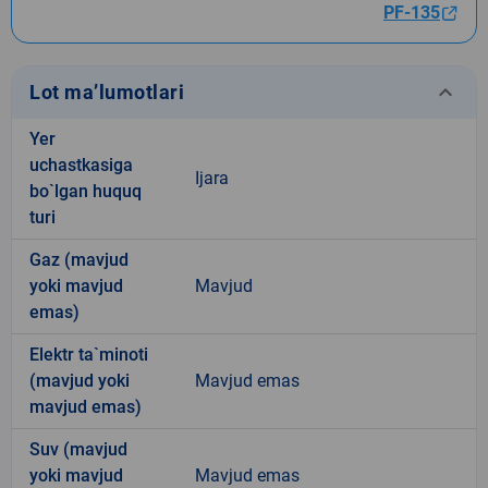
PF-135
keyboard_arrow_down
Lot ma’lumotlari
Yer
uchastkasiga
Ijara
bo`lgan huquq
turi
Gaz (mavjud
yoki mavjud
Mavjud
emas)
Elektr ta`minoti
(mavjud yoki
Mavjud emas
mavjud emas)
Suv (mavjud
yoki mavjud
Mavjud emas