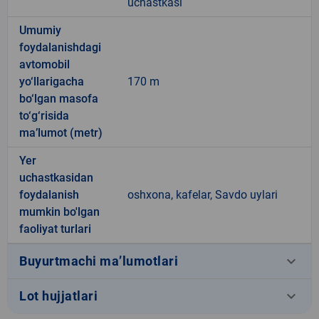
uchastkasi
Umumiy
foydalanishdagi
avtomobil
yo‘llarigacha
170 m
bo‘lgan masofa
to‘g‘risida
ma’lumot (metr)
Yer
uchastkasidan
foydalanish
oshxona, kafelar, Savdo uylari
mumkin bo'lgan
faoliyat turlari
keyboard_arrow_down
Buyurtmachi ma’lumotlari
keyboard_arrow_down
Lot hujjatlari