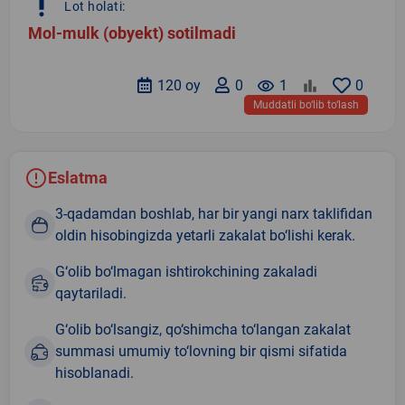
priority_high
Lot holati:
Mol-mulk (obyekt) sotilmadi
120 oy
0
remove_red_eye
1
0
Muddatli bo‘lib to‘lash
Eslatma
3-qadamdan boshlab, har bir yangi narx taklifidan
oldin hisobingizda yetarli zakalat bo‘lishi kerak.
G‘olib bo‘lmagan ishtirokchining zakaladi
qaytariladi.
G‘olib bo‘lsangiz, qo‘shimcha to‘langan zakalat
summasi umumiy to‘lovning bir qismi sifatida
hisoblanadi.