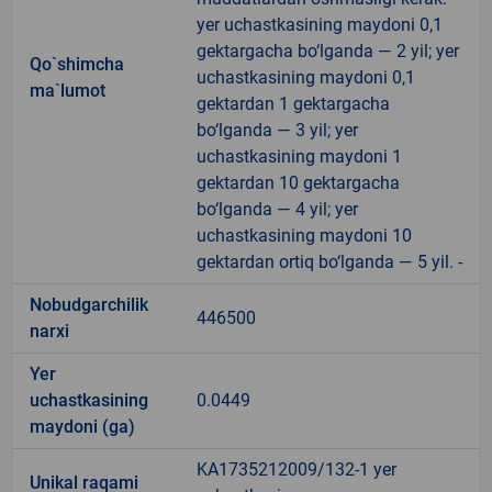
yer uchastkasining maydoni 0,1
gektargacha bo‘lganda — 2 yil; yer
Qo`shimcha
uchastkasining maydoni 0,1
ma`lumot
gektardan 1 gektargacha
bo‘lganda — 3 yil; yer
uchastkasining maydoni 1
gektardan 10 gektargacha
bo‘lganda — 4 yil; yer
uchastkasining maydoni 10
gektardan ortiq bo‘lganda — 5 yil. -
Nobudgarchilik
446500
narxi
Yer
uchastkasining
0.0449
maydoni (ga)
KA1735212009/132-1 yer
Unikal raqami