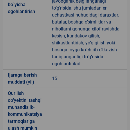
javobgarlik belgilanganligi
bo`yicha
to‘g‘risida, shu jumladan er
ogohlantirish
uchastkasi huhudidagi daraxtlar,
butalar, boshqa o‘simliklar va
nihollarni qonunga xilof ravishda
kesish, kundakov qilish,
shikastlantirish, yo‘q qilish yoki
boshqa joyga ko‘chirib o‘tkazish
taqiqlanganligi to‘g‘risida
ogohlantiriladi.
Ijaraga berish
15
muddati (yil)
Qurilish
ob'yektini tashqi
muhandislik-
kommunikatsiya
tarmoqlariga
-
ulash mumkin