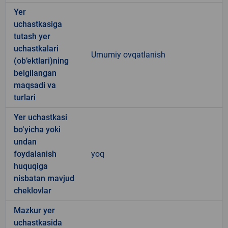
Yer
uchastkasiga
tutash yer
uchastkalari
Umumiy ovqatlanish
(ob’ektlari)ning
belgilangan
maqsadi va
turlari
Yer uchastkasi
bo‘yicha yoki
undan
foydalanish
yoq
huquqiga
nisbatan mavjud
cheklovlar
Mazkur yer
uchastkasida