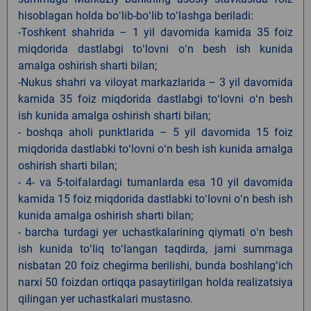
hisoblagan holda boʻlib-boʻlib toʻlashga beriladi:
-Toshkent shahrida – 1 yil davomida kamida 35 foiz
miqdorida dastlabgi toʻlovni oʻn besh ish kunida
amalga oshirish sharti bilan;
-Nukus shahri va viloyat markazlarida – 3 yil davomida
kamida 35 foiz miqdorida dastlabgi toʻlovni oʻn besh
ish kunida amalga oshirish sharti bilan;
- boshqa aholi punktlarida – 5 yil davomida 15 foiz
miqdorida dastlabki toʻlovni oʻn besh ish kunida amalga
oshirish sharti bilan;
- 4- va 5-toifalardagi tumanlarda esa 10 yil davomida
kamida 15 foiz miqdorida dastlabki toʻlovni oʻn besh ish
kunida amalga oshirish sharti bilan;
- barcha turdagi yer uchastkalarining qiymati oʻn besh
ish kunida toʻliq toʻlangan taqdirda, jami summaga
nisbatan 20 foiz chegirma berilishi, bunda boshlangʻich
narxi 50 foizdan ortiqqa pasaytirilgan holda realizatsiya
qilingan yer uchastkalari mustasno.