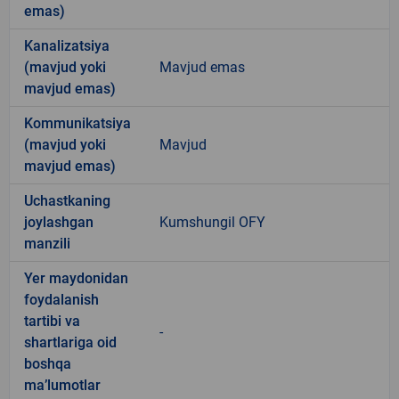
emas)
Kanalizatsiya
(mavjud yoki
Mavjud emas
mavjud emas)
Kommunikatsiya
(mavjud yoki
Mavjud
mavjud emas)
Uchastkaning
joylashgan
Kumshungil OFY
manzili
Yer maydonidan
foydalanish
tartibi va
-
shartlariga oid
boshqa
ma’lumotlar