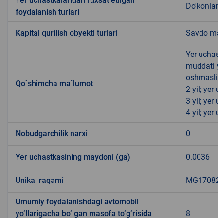
Yer uchastkalaridan ruxsat etilgan
Do'konlar
foydalanish turlari
Kapital qurilish obyekti turlari
Savdo ma
Yer uchas
muddati 
oshmasli
Qo`shimcha ma`lumot
2 yil; ye
3 yil; ye
4 yil; ye
Nobudgarchilik narxi
0
Yer uchastkasining maydoni (ga)
0.0036
Unikal raqami
MG170821
Umumiy foydalanishdagi avtomobil
yo‘llarigacha bo‘lgan masofa to‘g‘risida
8