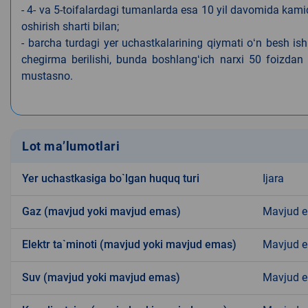
- 4- va 5-toifalardagi tumanlarda esa 10 yil davomida kami
oshirish sharti bilan;
- barcha turdagi yer uchastkalarining qiymati oʻn besh is
chegirma berilishi, bunda boshlangʻich narxi 50 foizdan o
mustasno.
Lot ma’lumotlari
Yer uchastkasiga bo`lgan huquq turi
Ijara
Gaz (mavjud yoki mavjud emas)
Mavjud 
Elektr ta`minoti (mavjud yoki mavjud emas)
Mavjud 
Suv (mavjud yoki mavjud emas)
Mavjud 