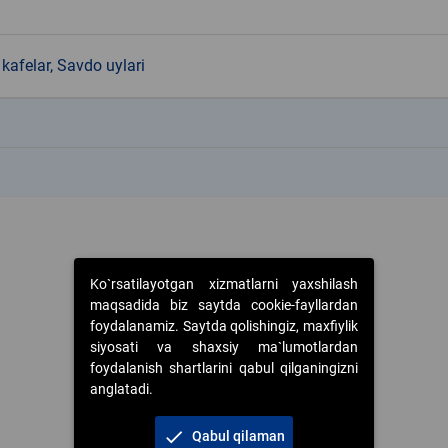
kafelar, Savdo uylari
k
k
Ko`rsatilayotgan xizmatlarni yaxshilash
maqsadida biz saytda cookie-fayllardan
foydalanamiz. Saytda qolishingiz, maxfiylik
siyosati va shaxsiy ma`lumotlardan
foydalanish shartlarini qabul qilganingizni
anglatadi.
check
Qabul qilaman