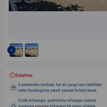
keyboard_arrow_left
Item
1
of
2
Eslatma
3-qadamdan boshlab, har bir yangi narx taklifidan
oldin hisobingizda yetarli zakalat bo‘lishi kerak.
G‘olib bo‘lsangiz, qo‘shimcha to‘langan zakalat
summasi umumiy to‘lovning bir qismi sifatida