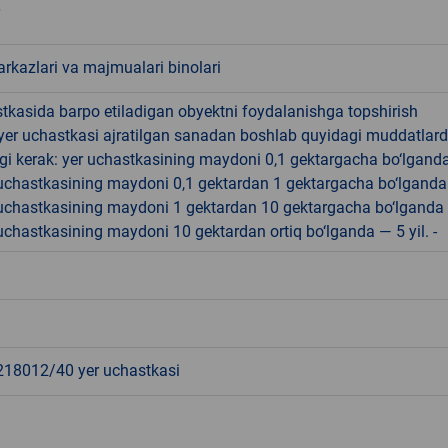
rkazlari va majmualari binolari
tkasida barpo etiladigan obyektni foydalanishga topshirish
yer uchastkasi ajratilgan sanadan boshlab quyidagi muddatlar
gi kerak: yer uchastkasining maydoni 0,1 gektargacha bo‘lgand
r uchastkasining maydoni 0,1 gektardan 1 gektargacha bo‘lgand
r uchastkasining maydoni 1 gektardan 10 gektargacha bo‘lganda
r uchastkasining maydoni 10 gektardan ortiq bo‘lganda — 5 yil. -
8012/40 yer uchastkasi