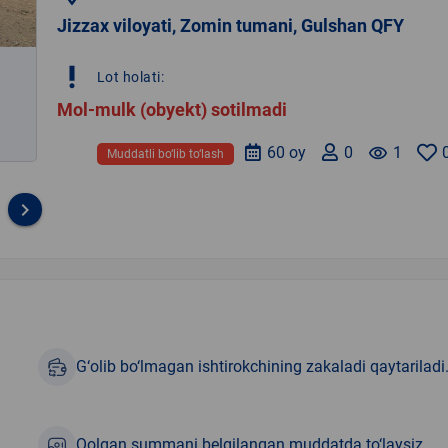
Jizzax viloyati, Zomin tumani, Gulshan QFY
priority_high
Lot holati:
Mol-mulk (obyekt) sotilmadi
60 oy
0
remove_red_eye
1
Muddatli bo‘lib to‘lash
keyboard_arrow_right
G‘olib bo‘lmagan ishtirokchining zakaladi qaytariladi
Qolgan summani belgilangan muddatda to‘laysiz.