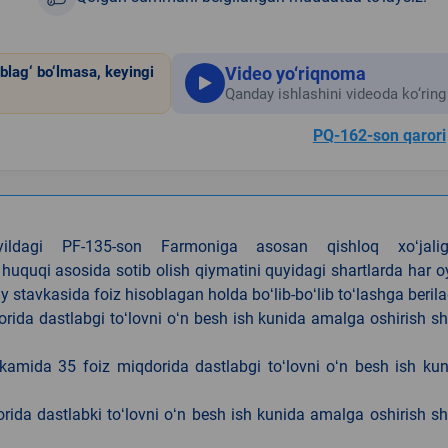
Video yo‘riqnoma
blag‘ bo‘lmasa, keyingi
Qanday ishlashini videoda ko‘ring
PQ-162-son qarori
4-yildagi PF-135-son Farmoniga asosan qishloq xoʻjalig
 huquqi asosida sotib olish qiymatini quyidagi shartlarda har 
tavkasida foiz hisoblagan holda boʻlib-boʻlib toʻlashga berila
ida dastlabgi toʻlovni oʻn besh ish kunida amalga oshirish sh
kamida 35 foiz miqdorida dastlabgi toʻlovni oʻn besh ish ku
rida dastlabki toʻlovni oʻn besh ish kunida amalga oshirish sh