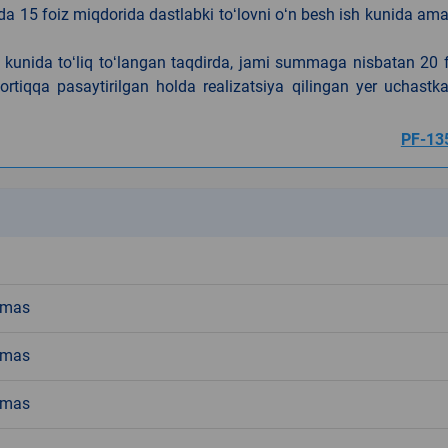
da 15 foiz miqdorida dastlabki toʻlovni oʻn besh ish kunida am
h kunida toʻliq toʻlangan taqdirda, jami summaga nisbatan 20 
rtiqqa pasaytirilgan holda realizatsiya qilingan yer uchastka
PF-13
k
emas
emas
emas