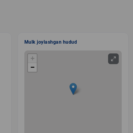
Mulk joylashgan hudud
+
−