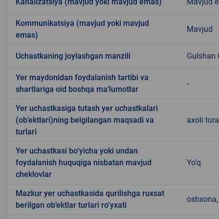
Kanalizatsiya (mavjud yoki mavjud emas)
Mavjud 
Kommunikatsiya (mavjud yoki mavjud
Mavjud
emas)
Uchastkaning joylashgan manzili
Gulshan
Yer maydonidan foydalanish tartibi va
-
shartlariga oid boshqa ma’lumotlar
Yer uchastkasiga tutash yer uchastkalari
(ob’ektlari)ning belgilangan maqsadi va
axoli tura
turlari
Yer uchastkasi bo‘yicha yoki undan
foydalanish huquqiga nisbatan mavjud
Yo'q
cheklovlar
Mazkur yer uchastkasida qurilishga ruxsat
oshxona, 
berilgan ob’ektlar turlari ro‘yxati