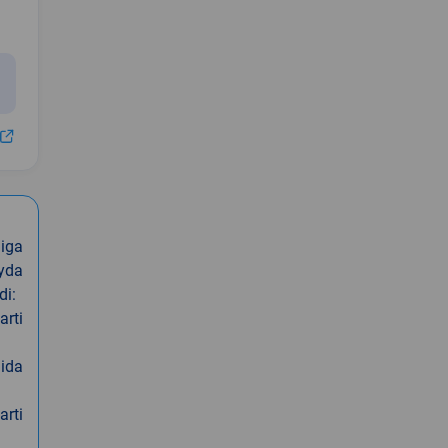
iga
oyda
di:
arti
nida
arti