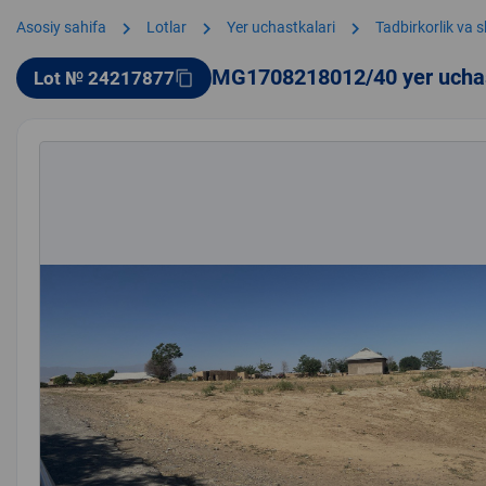
chevron_right
chevron_right
chevron_right
Asosiy sahifa
Lotlar
Yer uchastkalari
Tadbirkorlik va 
MG1708218012/40 yer ucha
Lot № 24217877
content_copy