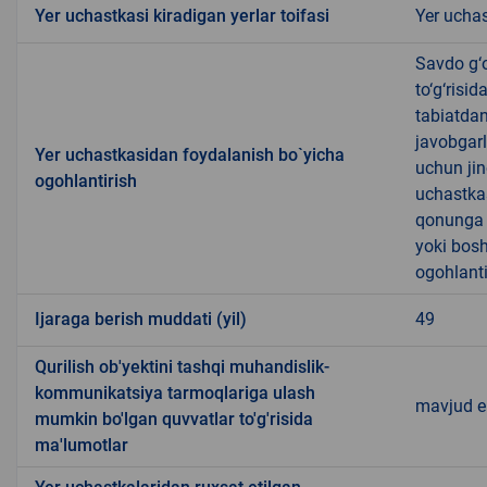
Yer uchastkasi kiradigan yerlar toifasi
Yer uchas
Savdo g‘o
to‘g‘risi
tabiatda
javobgarl
Yer uchastkasidan foydalanish bo`yicha
uchun jin
ogohlantirish
uchastkas
qonunga x
yoki bosh
ogohlanti
Ijaraga berish muddati (yil)
49
Qurilish ob'yektini tashqi muhandislik-
kommunikatsiya tarmoqlariga ulash
mavjud 
mumkin bo'lgan quvvatlar to'g'risida
ma'lumotlar