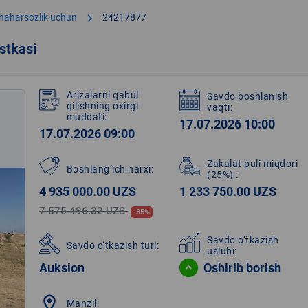
chevron_right
shaharsozlik uchun
24217877
stkasi
Arizalarni qabul
Savdo boshlanish
qilishning oxirgi
vaqti:
muddati:
17.07.2026 10:00
17.07.2026 09:00
Zakalat puli miqdori
Boshlang‘ich narxi:
(25%)
:
4 935 000.00 UZS
1 233 750.00 UZS
7 575 496.32 UZS
-35%
Savdo o‘tkazish
Savdo o‘tkazish turi:
uslubi:
Auksion
Oshirib borish
location_on
Manzil: