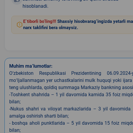
hisoblanadi.
E`tiborli bo‘ling!!!
Shaxsiy hisobvarag‘ingizda yetarli ma
narx taklifini bera olmaysiz.
Muhim ma’lumotlar:
O‘zbekiston Respublikasi Prezidentining 06.09.202
moʻljallanmagan yer uchastkalarini mulk huquqi yoki ijara
teng ulushlarda, qoldiq summaga Markaziy bankning asosiy s
-Toshkent shahrida – 1 yil davomida kamida 35 foiz miqdor
bilan;
-Nukus shahri va viloyat markazlarida – 3 yil davomida 
amalga oshirish sharti bilan;
- boshqa aholi punktlarida – 5 yil davomida 15 foiz miqdo
bilan;