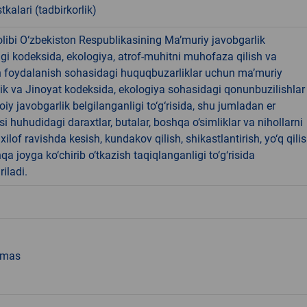
tkalari (tadbirkorlik)
libi O‘zbekiston Respublikasining Ma’muriy javobgarlik
dagi kodeksida, ekologiya, atrof-muhitni muhofaza qilish va
n foydalanish sohasidagi huquqbuzarliklar uchun ma’muriy
ik va Jinoyat kodeksida, ekologiya sohasidagi qonunbuzilishlar
oiy javobgarlik belgilanganligi to‘g‘risida, shu jumladan er
i huhudidagi daraxtlar, butalar, boshqa o‘simliklar va nihollarni
ilof ravishda kesish, kundakov qilish, shikastlantirish, yo‘q qili
qa joyga ko‘chirib o‘tkazish taqiqlanganligi to‘g‘risida
riladi.
emas