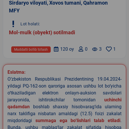
Sirdaryo viloyati, Xovos tumani, Qahramon
MFY
priority_high
Lot holati:
Mol-mulk (obyekt) sotilmadi
120 oy
0
remove_red_eye
3
1
Muddatli bo‘lib to‘lash
Eslatma:
O‘zbekiston Respublikasi Prezidentining 19.04.2024-
yildagi PQ-162-son qaroriga asosan ushbu lot bo‘yicha
o‘tkaziladigan elektron onlayn-auksion savdolari
jarayonida, ishtirokchilar tomonidan
uchinchi
qadamdan
boshlab shaxsiy hisobvarag‘ida ularning
narx taklifiga nisbatan amaldagi (12.5) foizi zakalat
miqdoridagi
summaga ega bo‘lishlari talab etiladi
.
Bunda, ushbu mablag‘lar zakalat sifatida hisobga