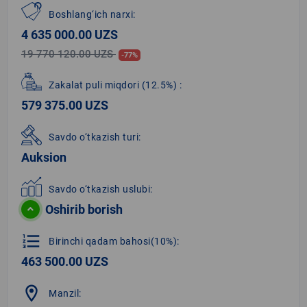
Boshlang‘ich narxi:
4 635 000.00 UZS
19 770 120.00 UZS
-77%
Zakalat puli miqdori
(12.5%)
:
579 375.00 UZS
Savdo o‘tkazish turi:
Auksion
Savdo o‘tkazish uslubi:
Oshirib borish
format_list_numbered
Birinchi qadam bahosi(10%):
463 500.00 UZS
location_on
Manzil: