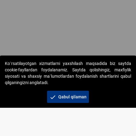
Copyright © 2017-2026. "Elektron onlayn-auksionlarni tashkil etish"
Ko`rsatilayotgan xizmatlarni yaxshilash maqsadida biz saytda
AJ. Barcha huquqlar himoyalangan
cookie-fayllardan foydalanamiz. Saytda qolishingiz, maxfiylik
siyosati va shaxsiy ma`lumotlardan foydalanish shartlarini qabul
qilganingizni anglatadi.
check
Qabul qilaman
+998 71 202-21-11
Veb-saytdagi axborot materiallaridan boshqa
shaxslar foydalanganda jamiyatning korporativ veb-
saytiga majburiy havolalar ko‘rsatilishi kerak