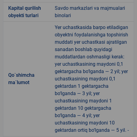
Kapital qurilish
Savdo markazlari va majmualari
obyekti turlari
binolari
Yer uchastkasida barpo etiladigan
obyektni foydalanishga topshirish
muddati yer uchastkasi ajratilgan
sanadan boshlab quyidagi
muddatlardan oshmasligi kerak:
yer uchastkasining maydoni 0,1
gektargacha bo‘lganda — 2 yil; yer
Qo`shimcha
uchastkasining maydoni 0,1
ma`lumot
gektardan 1 gektargacha
bo‘lganda — 3 yil; yer
uchastkasining maydoni 1
gektardan 10 gektargacha
bo‘lganda — 4 yil; yer
uchastkasining maydoni 10
gektardan ortiq bo‘lganda — 5 yil. -