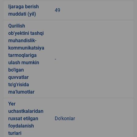
Ijaraga berish
49
muddati (yil)
Qurilish
ob'yektini tashqi
muhandislik-
kommunikatsiya
tarmoqlariga
-
ulash mumkin
bo'lgan
quvvatlar
to'g'risida
ma'lumotlar
Yer
uchastkalaridan
ruxsat etilgan
Do'konlar
foydalanish
turlari