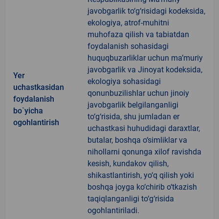
javobgarlik to‘g‘risidagi kodeksida,
ekologiya, atrof-muhitni
muhofaza qilish va tabiatdan
foydalanish sohasidagi
huquqbuzarliklar uchun ma’muriy
javobgarlik va Jinoyat kodeksida,
Yer
ekologiya sohasidagi
uchastkasidan
qonunbuzilishlar uchun jinoiy
foydalanish
javobgarlik belgilanganligi
bo`yicha
to‘g‘risida, shu jumladan er
ogohlantirish
uchastkasi huhudidagi daraxtlar,
butalar, boshqa o‘simliklar va
nihollarni qonunga xilof ravishda
kesish, kundakov qilish,
shikastlantirish, yo‘q qilish yoki
boshqa joyga ko‘chirib o‘tkazish
taqiqlanganligi to‘g‘risida
ogohlantiriladi.