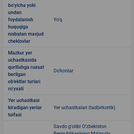
bo‘yicha yoki
undan
foydalanish
Yo'q
huquqiga
nisbatan mavjud
cheklovlar
Mazkur yer
uchastkasida
qurilishga ruxsat
Do'konlar
berilgan
ob’ektlar turlari
ro‘yxati
Yer uchastkasi
kiradigan yerlar
Yer uchastkalari (tadbirkorlik)
toifasi
Savdo g‘olibi O‘zbekiston
Respublikasining Ma’muriy