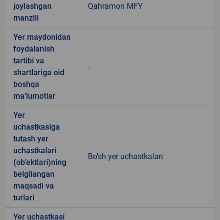
joylashgan
Qahramon MFY
manzili
Yer maydonidan
foydalanish
tartibi va
-
shartlariga oid
boshqa
ma’lumotlar
Yer
uchastkasiga
tutash yer
uchastkalari
Bo'sh yer uchastkalari
(ob’ektlari)ning
belgilangan
maqsadi va
turlari
Yer uchastkasi