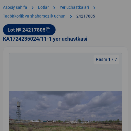
chevron_right
chevron_right
chevron_right
Asosiy sahifa
Lotlar
Yer uchastkalari
chevron_right
Tadbirkorlik va shaharsozlik uchun
24217805
Lot № 24217805
content_copy
KA1724235024/11-1 yer uchastkasi
Rasm 1 / 7