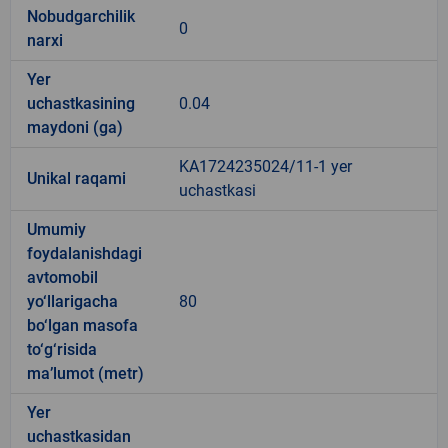
Nobudgarchilik
0
narxi
Yer
uchastkasining
0.04
maydoni (ga)
KA1724235024/11-1 yer
Unikal raqami
uchastkasi
Umumiy
foydalanishdagi
avtomobil
yo‘llarigacha
80
bo‘lgan masofa
to‘g‘risida
ma’lumot (metr)
Yer
uchastkasidan