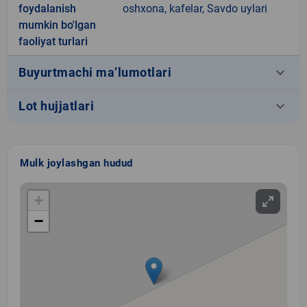
foydalanish
oshxona, kafelar, Savdo uylari
mumkin bo'lgan
faoliyat turlari
keyboard_arrow_down
Buyurtmachi ma’lumotlari
keyboard_arrow_down
Lot hujjatlari
Mulk joylashgan hudud
+
−