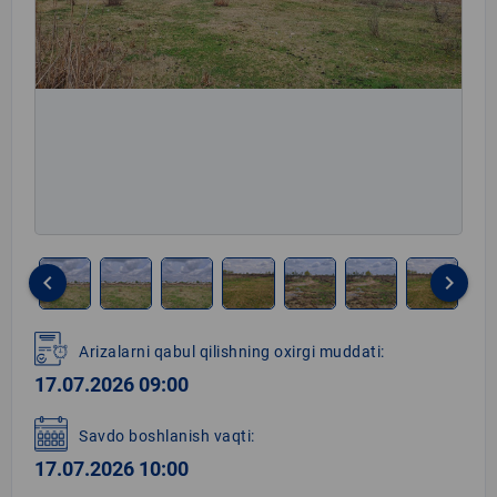
keyboard_arrow_left
keyboard_arrow_right
Item
1
Arizalarni qabul qilishning oxirgi muddati:
of
17.07.2026 09:00
7
Savdo boshlanish vaqti:
17.07.2026 10:00