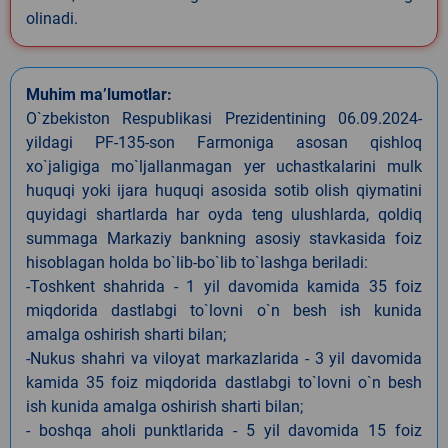
olinadi.
Muhim ma’lumotlar:
O`zbekiston Respublikasi Prezidentining 06.09.2024-
yildagi PF-135-son Farmoniga asosan qishloq
xo`jaligiga mo`ljallanmagan yer uchastkalarini mulk
huquqi yoki ijara huquqi asosida sotib olish qiymatini
quyidagi shartlarda har oyda teng ulushlarda, qoldiq
summaga Markaziy bankning asosiy stavkasida foiz
hisoblagan holda bo`lib-bo`lib to`lashga beriladi:
-Toshkent shahrida - 1 yil davomida kamida 35 foiz
miqdorida dastlabgi to`lovni o`n besh ish kunida
amalga oshirish sharti bilan;
-Nukus shahri va viloyat markazlarida - 3 yil davomida
kamida 35 foiz miqdorida dastlabgi to`lovni o`n besh
ish kunida amalga oshirish sharti bilan;
- boshqa aholi punktlarida - 5 yil davomida 15 foiz