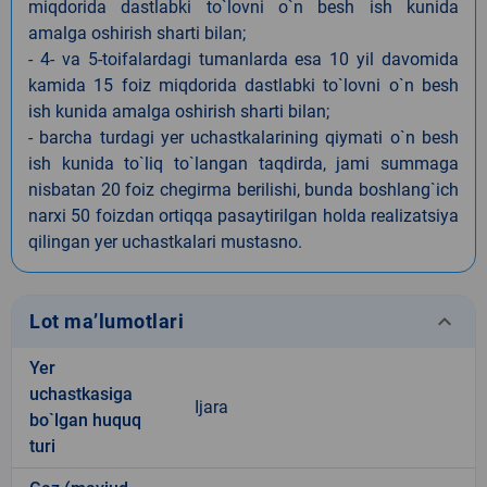
miqdorida dastlabki to`lovni o`n besh ish kunida
amalga oshirish sharti bilan;
- 4- va 5-toifalardagi tumanlarda esa 10 yil davomida
kamida 15 foiz miqdorida dastlabki to`lovni o`n besh
ish kunida amalga oshirish sharti bilan;
- barcha turdagi yer uchastkalarining qiymati o`n besh
ish kunida to`liq to`langan taqdirda, jami summaga
nisbatan 20 foiz chegirma berilishi, bunda boshlang`ich
narxi 50 foizdan ortiqqa pasaytirilgan holda realizatsiya
qilingan yer uchastkalari mustasno.
keyboard_arrow_down
Lot ma’lumotlari
Yer
uchastkasiga
Ijara
bo`lgan huquq
turi