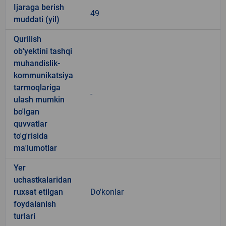
Ijaraga berish
49
muddati (yil)
Qurilish
ob'yektini tashqi
muhandislik-
kommunikatsiya
tarmoqlariga
-
ulash mumkin
bo'lgan
quvvatlar
to'g'risida
ma'lumotlar
Yer
uchastkalaridan
ruxsat etilgan
Do'konlar
foydalanish
turlari