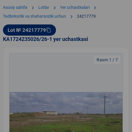
chevron_right
chevron_right
chevron_right
Asosiy sahifa
Lotlar
Yer uchastkalari
chevron_right
Tadbirkorlik va shaharsozlik uchun
24217779
Lot № 24217779
content_copy
KA1724235026/26-1 yer uchastkasi
Rasm 1 / 7