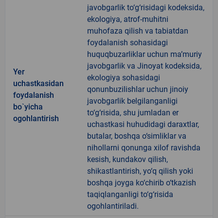
javobgarlik to‘g‘risidagi kodeksida,
ekologiya, atrof-muhitni
muhofaza qilish va tabiatdan
foydalanish sohasidagi
huquqbuzarliklar uchun ma’muriy
javobgarlik va Jinoyat kodeksida,
Yer
ekologiya sohasidagi
uchastkasidan
qonunbuzilishlar uchun jinoiy
foydalanish
javobgarlik belgilanganligi
bo`yicha
to‘g‘risida, shu jumladan er
ogohlantirish
uchastkasi huhudidagi daraxtlar,
butalar, boshqa o‘simliklar va
nihollarni qonunga xilof ravishda
kesish, kundakov qilish,
shikastlantirish, yo‘q qilish yoki
boshqa joyga ko‘chirib o‘tkazish
taqiqlanganligi to‘g‘risida
ogohlantiriladi.