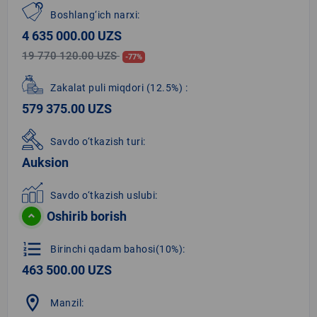
Boshlang‘ich narxi:
4 635 000.00 UZS
19 770 120.00 UZS
-77%
Zakalat puli miqdori
(12.5%)
:
579 375.00 UZS
Savdo o‘tkazish turi:
Auksion
Savdo o‘tkazish uslubi:
Oshirib borish
format_list_numbered
Birinchi qadam bahosi(10%):
463 500.00 UZS
location_on
Manzil: