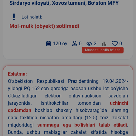
Sirdaryo viloyati, Xovos tumani, Boʻston MFY
priority_high
Lot holati:
Mol-mulk (obyekt) sotilmadi
120 oy
0
remove_red_eye
2
0
Muddatli bo‘lib to‘lash
Eslatma:
O‘zbekiston Respublikasi Prezidentining 19.04.2024-
yildagi PQ-162-son qaroriga asosan ushbu lot bo‘yicha
o‘tkaziladigan elektron onlayn-auksion savdolari
jarayonida, ishtirokchilar tomonidan
uchinchi
qadamdan
boshlab shaxsiy hisobvarag‘ida ularning
narx taklifiga nisbatan amaldagi (12.5) foizi zakalat
miqdoridagi
summaga ega bo‘lishlari talab etiladi
.
Bunda, ushbu mablag‘lar zakalat sifatida hisobga