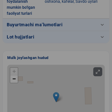
foydalanish
oshxona, kafelar, Savdo uylari
mumkin bo'lgan
faoliyat turlari
keyboard_arrow_down
Buyurtmachi ma’lumotlari
keyboard_arrow_down
Lot hujjatlari
Mulk joylashgan hudud
+
−