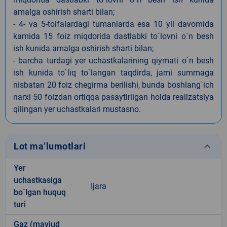
amalga oshirish sharti bilan;
- 4- va 5-toifalardagi tumanlarda esa 10 yil davomida
kamida 15 foiz miqdorida dastlabki to`lovni o`n besh
ish kunida amalga oshirish sharti bilan;
- barcha turdagi yer uchastkalarining qiymati o`n besh
ish kunida to`liq to`langan taqdirda, jami summaga
nisbatan 20 foiz chegirma berilishi, bunda boshlang`ich
narxi 50 foizdan ortiqqa pasaytirilgan holda realizatsiya
qilingan yer uchastkalari mustasno.
keyboard_arrow_down
Lot ma’lumotlari
Yer
uchastkasiga
Ijara
bo`lgan huquq
turi
Gaz (mavjud