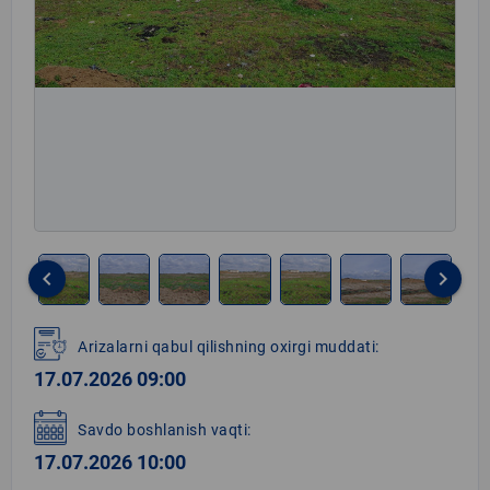
keyboard_arrow_left
keyboard_arrow_right
Item
1
Arizalarni qabul qilishning oxirgi muddati:
of
17.07.2026 09:00
7
Savdo boshlanish vaqti:
17.07.2026 10:00