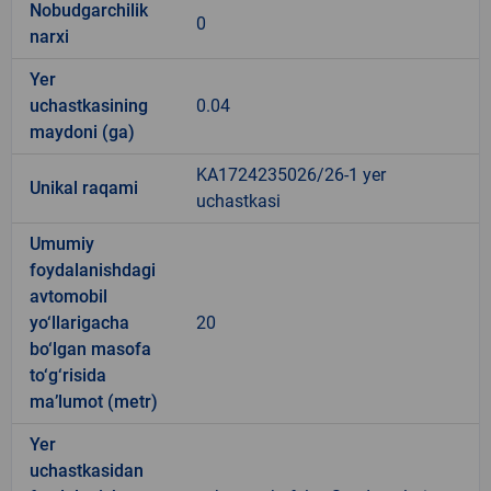
Nobudgarchilik
0
narxi
Yer
uchastkasining
0.04
maydoni (ga)
KA1724235026/26-1 yer
Unikal raqami
uchastkasi
Umumiy
foydalanishdagi
avtomobil
yo‘llarigacha
20
bo‘lgan masofa
to‘g‘risida
ma’lumot (metr)
Yer
uchastkasidan