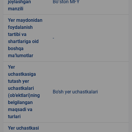
joylashgan
Boʻston MFY
manzili
Yer maydonidan
foydalanish
tartibi va
-
shartlariga oid
boshqa
ma’lumotlar
Yer
uchastkasiga
tutash yer
uchastkalari
Bo'sh yer uchastkalari
(ob’ektlari)ning
belgilangan
maqsadi va
turlari
Yer uchastkasi