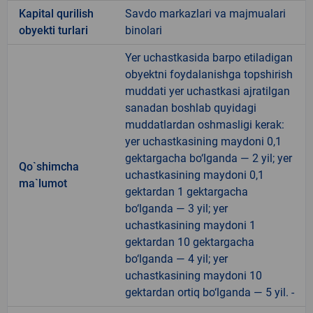
Kapital qurilish
Savdo markazlari va majmualari
obyekti turlari
binolari
Yer uchastkasida barpo etiladigan
obyektni foydalanishga topshirish
muddati yer uchastkasi ajratilgan
sanadan boshlab quyidagi
muddatlardan oshmasligi kerak:
yer uchastkasining maydoni 0,1
gektargacha bo‘lganda — 2 yil; yer
Qo`shimcha
uchastkasining maydoni 0,1
ma`lumot
gektardan 1 gektargacha
bo‘lganda — 3 yil; yer
uchastkasining maydoni 1
gektardan 10 gektargacha
bo‘lganda — 4 yil; yer
uchastkasining maydoni 10
gektardan ortiq bo‘lganda — 5 yil. -