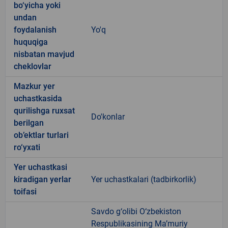
bo‘yicha yoki
undan
foydalanish
Yo'q
huquqiga
nisbatan mavjud
cheklovlar
Mazkur yer
uchastkasida
qurilishga ruxsat
Do'konlar
berilgan
ob’ektlar turlari
ro‘yxati
Yer uchastkasi
kiradigan yerlar
Yer uchastkalari (tadbirkorlik)
toifasi
Savdo g‘olibi O‘zbekiston
Respublikasining Ma’muriy