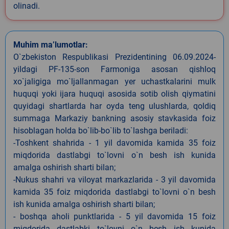
olinadi.
Muhim ma’lumotlar:
O`zbekiston Respublikasi Prezidentining 06.09.2024-
yildagi PF-135-son Farmoniga asosan qishloq
xo`jaligiga mo`ljallanmagan yer uchastkalarini mulk
huquqi yoki ijara huquqi asosida sotib olish qiymatini
quyidagi shartlarda har oyda teng ulushlarda, qoldiq
summaga Markaziy bankning asosiy stavkasida foiz
hisoblagan holda bo`lib-bo`lib to`lashga beriladi:
-Toshkent shahrida - 1 yil davomida kamida 35 foiz
miqdorida dastlabgi to`lovni o`n besh ish kunida
amalga oshirish sharti bilan;
-Nukus shahri va viloyat markazlarida - 3 yil davomida
kamida 35 foiz miqdorida dastlabgi to`lovni o`n besh
ish kunida amalga oshirish sharti bilan;
- boshqa aholi punktlarida - 5 yil davomida 15 foiz
miqdorida dastlabki to`lovni o`n besh ish kunida