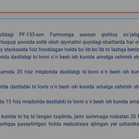
4-yildagi PF-135-son Farmoniga asosan qishloq xo`jalig
 huquqi asosida sotib olish qiymatini quyidagi shartlarda har 
tavkasida foiz hisoblagan holda bo`lib-bo`lib to`lashga berila
ida dastlabgi to`lovni o`n besh ish kunida amalga oshirish sh
kamida 35 foiz miqdorida dastlabgi to`lovni o`n besh ish ku
rida dastlabki to`lovni o`n besh ish kunida amalga oshirish sh
da 15 foiz miqdorida dastlabki to`lovni o`n besh ish kunida am
h kunida to`liq to`langan taqdirda, jami summaga nisbatan 20 
rtiqqa pasaytirilgan holda realizatsiya qilingan yer uchastka