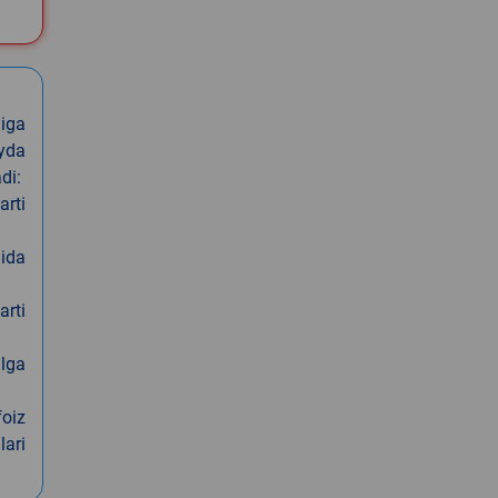
iga
oyda
di:
arti
nida
arti
alga
foiz
lari