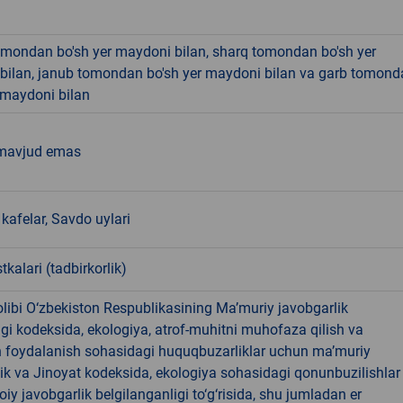
omondan bo'sh yer maydoni bilan, sharq tomondan bo'sh yer
bilan, janub tomondan bo'sh yer maydoni bilan va garb tomond
 maydoni bilan
mavjud emas
kafelar, Savdo uylari
tkalari (tadbirkorlik)
libi O‘zbekiston Respublikasining Ma’muriy javobgarlik
dagi kodeksida, ekologiya, atrof-muhitni muhofaza qilish va
n foydalanish sohasidagi huquqbuzarliklar uchun ma’muriy
ik va Jinoyat kodeksida, ekologiya sohasidagi qonunbuzilishlar
oiy javobgarlik belgilanganligi to‘g‘risida, shu jumladan er