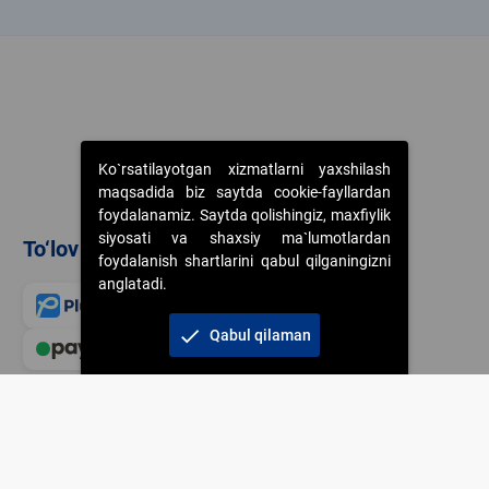
k
Ko`rsatilayotgan xizmatlarni yaxshilash
maqsadida biz saytda cookie-fayllardan
foydalanamiz. Saytda qolishingiz, maxfiylik
siyosati va shaxsiy ma`lumotlardan
To‘lov usullari
foydalanish shartlarini qabul qilganingizni
anglatadi.
check
Qabul qilaman
Veb-saytdagi axborot m
jamiyatning korporativ 