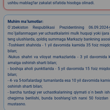
ushbu mablag‘lar zakalat sifatida hisobga olinadi.
Muhim ma’lumotlar:
O`zbekiston Respublikasi Prezidentining 06.09.202
mo`ljallanmagan yer uchastkalarini mulk huquqi yoki ijara
teng ulushlarda, qoldiq summaga Markaziy bankning asosiy s
-Toshkent shahrida - 1 yil davomida kamida 35 foiz miqdor
bilan;
-Nukus shahri va viloyat markazlarida - 3 yil davomida 
amalga oshirish sharti bilan;
- boshqa aholi punktlarida - 5 yil davomida 15 foiz miqdo
bilan;
- 4- va 5-toifalardagi tumanlarda esa 10 yil davomida kami
oshirish sharti bilan;
- barcha turdagi yer uchastkalarining qiymati o`n besh is
chegirma berilishi, bunda boshlang`ich narxi 50 foizdan o
mustasno.