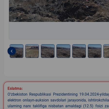
keyboard_arrow_left
Item
1
of
8
Eslatma:
O‘zbekiston Respublikasi Prezidentining 19.04.2024-yild
elektron onlayn-auksion savdolari jarayonida, ishtirokchi
ularning narx taklifiga nisbatan amaldagi (12.5) foizi z