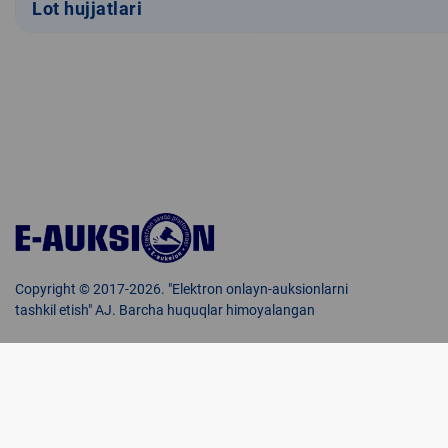
Lot hujjatlari
Copyright © 2017-2026. "Elektron onlayn-auksionlarni
tashkil etish" AJ. Barcha huquqlar himoyalangan