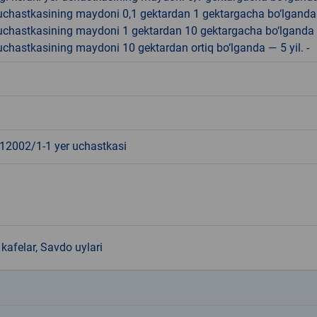
r uchastkasining maydoni 0,1 gektardan 1 gektargacha bo‘lgand
r uchastkasining maydoni 1 gektardan 10 gektargacha bo‘lganda
r uchastkasining maydoni 10 gektardan ortiq bo‘lganda — 5 yil. -
2002/1-1 yer uchastkasi
kafelar, Savdo uylari
k