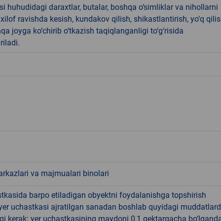
i huhudidagi daraxtlar, butalar, boshqa o‘simliklar va nihollarni
ilof ravishda kesish, kundakov qilish, shikastlantirish, yo‘q qili
qa joyga ko‘chirib o‘tkazish taqiqlanganligi to‘g‘risida
riladi.
rkazlari va majmualari binolari
tkasida barpo etiladigan obyektni foydalanishga topshirish
yer uchastkasi ajratilgan sanadan boshlab quyidagi muddatlar
gi kerak: yer uchastkasining maydoni 0,1 gektargacha bo‘lgand