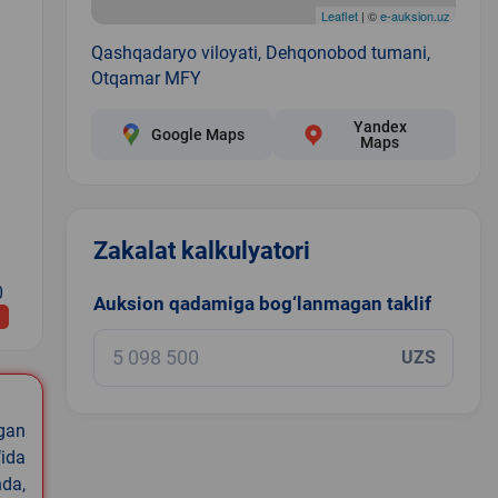
Leaflet
| ©
e-auksion.uz
Qashqadaryo viloyati, Dehqonobod tumani,
Otqamar MFY
Yandex
Google Maps
Maps
Zakalat kalkulyatori
0
Auksion qadamiga bog‘lanmagan taklif
UZS
igan
ida
nda,