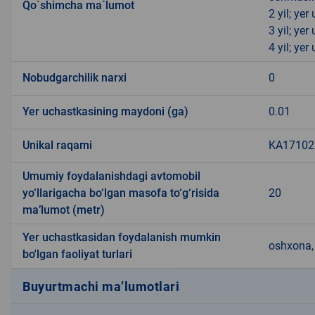
Qo`shimcha ma`lumot
2 yil; ye
3 yil; ye
4 yil; ye
Nobudgarchilik narxi
0
Yer uchastkasining maydoni (ga)
0.01
Unikal raqami
KA171021
Umumiy foydalanishdagi avtomobil
yo‘llarigacha bo‘lgan masofa to‘g‘risida
20
ma’lumot (metr)
Yer uchastkasidan foydalanish mumkin
oshxona, 
bo'lgan faoliyat turlari
Buyurtmachi ma’lumotlari