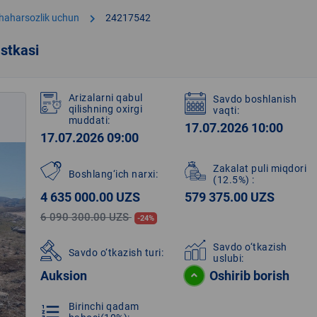
chevron_right
shaharsozlik uchun
24217542
stkasi
Arizalarni qabul
Savdo boshlanish
qilishning oxirgi
vaqti:
muddati:
17.07.2026 10:00
17.07.2026 09:00
Zakalat puli miqdori
Boshlang‘ich narxi:
(12.5%)
:
4 635 000.00 UZS
579 375.00 UZS
6 090 300.00 UZS
-24%
Savdo o‘tkazish
Savdo o‘tkazish turi:
uslubi:
Auksion
Oshirib borish
Birinchi qadam
format_list_numbered