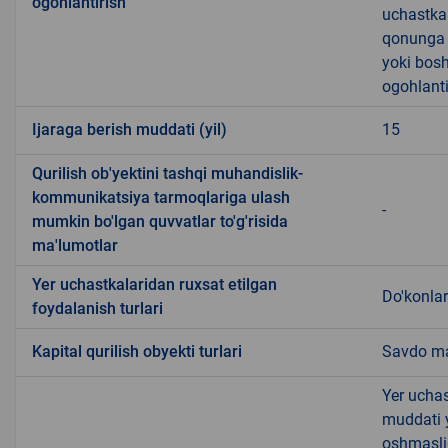
ogohlantirish
uchastkas
qonunga x
yoki bosh
ogohlanti
Ijaraga berish muddati (yil)
15
Qurilish ob'yektini tashqi muhandislik-
kommunikatsiya tarmoqlariga ulash
-
mumkin bo'lgan quvvatlar to'g'risida
ma'lumotlar
Yer uchastkalaridan ruxsat etilgan
Do'konlar
foydalanish turlari
Kapital qurilish obyekti turlari
Savdo ma
Yer uchas
muddati 
oshmasli