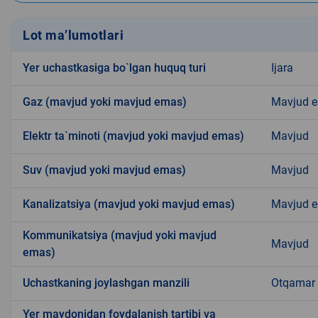
Lot ma’lumotlari
Yer uchastkasiga bo`lgan huquq turi
Ijara
Gaz (mavjud yoki mavjud emas)
Mavjud 
Elektr ta`minoti (mavjud yoki mavjud emas)
Mavjud
Suv (mavjud yoki mavjud emas)
Mavjud
Kanalizatsiya (mavjud yoki mavjud emas)
Mavjud 
Kommunikatsiya (mavjud yoki mavjud
Mavjud
emas)
Uchastkaning joylashgan manzili
Otqamar
Yer maydonidan foydalanish tartibi va