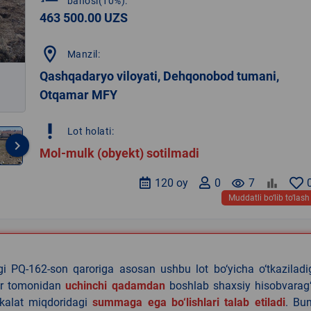
bahosi(10%):
463 500.00 UZS
location_on
Manzil:
Qashqadaryo viloyati, Dehqonobod tumani,
Otqamar MFY
priority_high
Lot holati:
keyboard_arrow_right
Mol-mulk (obyekt) sotilmadi
120 oy
0
remove_red_eye
7
Muddatli bo‘lib to‘lash
agi PQ-162-son qaroriga asosan ushbu lot bo‘yicha o‘tkazilad
lar tomonidan
uchinchi qadamdan
boshlab shaxsiy hisobvarag‘
akalat miqdoridagi
summaga ega bo‘lishlari talab etiladi
. Bu