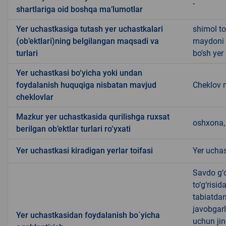
-
shartlariga oid boshqa ma’lumotlar
Yer uchastkasiga tutash yer uchastkalari
shimol t
(ob’ektlari)ning belgilangan maqsadi va
maydoni 
turlari
bo'sh yer
Yer uchastkasi bo‘yicha yoki undan
foydalanish huquqiga nisbatan mavjud
Cheklov 
cheklovlar
Mazkur yer uchastkasida qurilishga ruxsat
oshxona, 
berilgan ob’ektlar turlari ro‘yxati
Yer uchastkasi kiradigan yerlar toifasi
Yer uchas
Savdo g‘o
to‘g‘risi
tabiatda
javobgarl
Yer uchastkasidan foydalanish bo`yicha
uchun jin