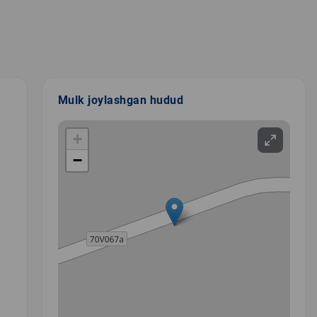
Mulk joylashgan hudud
+
−