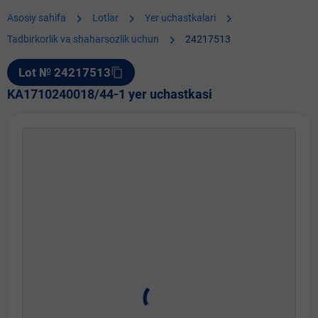
chevron_right
chevron_right
chevron_right
Asosiy sahifa
Lotlar
Yer uchastkalari
chevron_right
Tadbirkorlik va shaharsozlik uchun
24217513
Lot № 24217513
content_copy
KA1710240018/44-1 yer uchastkasi