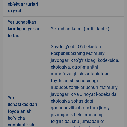
ob’ektlar turlari
ro‘yxati
Yer uchastkasi
kiradigan yerlar
Yer uchastkalari (tadbirkorlik)
toifasi
Savdo g‘olibi O‘zbekiston
Respublikasining Ma’muriy
javobgarlik to‘g‘risidagi kodeksida,
ekologiya, atrof-muhitni
muhofaza qilish va tabiatdan
foydalanish sohasidagi
huquqbuzarliklar uchun ma’muriy
javobgarlik va Jinoyat kodeksida,
Yer
ekologiya sohasidagi
uchastkasidan
qonunbuzilishlar uchun jinoiy
foydalanish
javobgarlik belgilanganligi
bo`yicha
to‘g‘risida, shu jumladan er
ogohlantirish