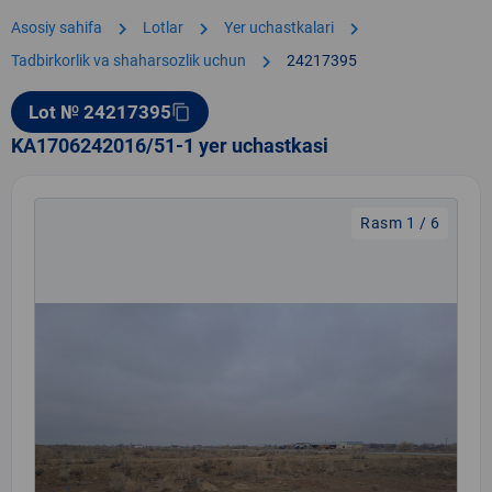
chevron_right
chevron_right
chevron_right
Asosiy sahifa
Lotlar
Yer uchastkalari
chevron_right
Tadbirkorlik va shaharsozlik uchun
24217395
Lot № 24217395
content_copy
KA1706242016/51-1 yer uchastkasi
Rasm 1 / 6