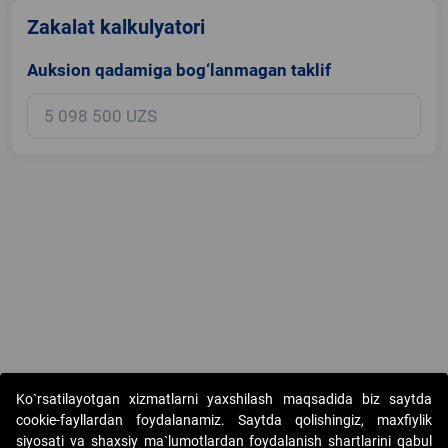
Zakalat kalkulyatori
Auksion qadamiga bog‘lanmagan taklif
Copyright © 2017-2026. "Elektron onlayn-auksionlarni tashkil etish"
Ko`rsatilayotgan xizmatlarni yaxshilash maqsadida biz saytda
AJ. Barcha huquqlar himoyalangan
cookie-fayllardan foydalanamiz. Saytda qolishingiz, maxfiylik
siyosati va shaxsiy ma`lumotlardan foydalanish shartlarini qabul