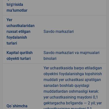
to'g'risida
ma'lumotlar
Yer
uchastkalaridan
ruxsat etilgan
Savdo markazlari
foydalanish
turlari
Kapital qurilish
Savdo markazlari va majmualari
obyekti turlari
binolari
Yer uchastkasida barpo etiladigan
obyektni foydalanishga topshirish
muddati yer uchastkasi ajratilgan
sanadan boshlab quyidagi
muddatlardan oshmasligi kerak:
yer uchastkasining maydoni 0,1
gektargacha bo‘lganda — 2 yil; yer
Qo`shimcha
uchastkasining maydoni 0,1