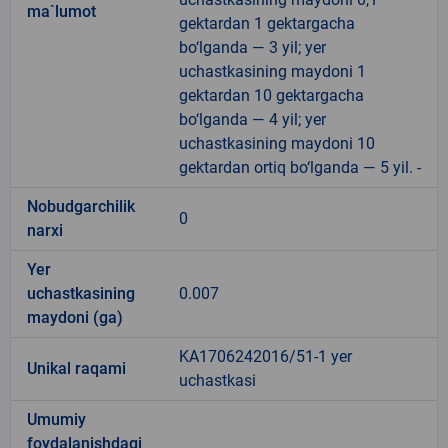
ma`lumot
gektardan 1 gektargacha
bo‘lganda — 3 yil; yer
uchastkasining maydoni 1
gektardan 10 gektargacha
bo‘lganda — 4 yil; yer
uchastkasining maydoni 10
gektardan ortiq bo‘lganda — 5 yil. -
Nobudgarchilik
0
narxi
Yer
uchastkasining
0.007
maydoni (ga)
KA1706242016/51-1 yer
Unikal raqami
uchastkasi
Umumiy
foydalanishdagi