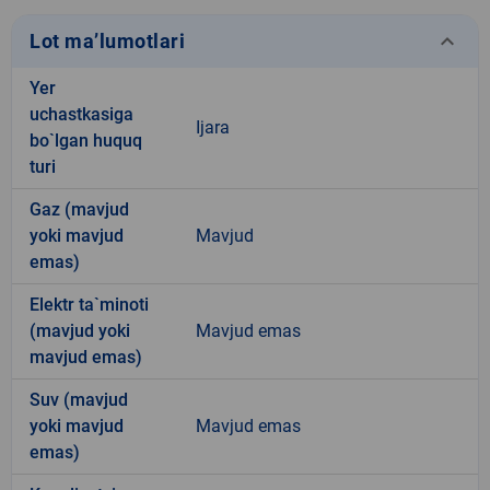
keyboard_arrow_down
Lot ma’lumotlari
Yer
uchastkasiga
Ijara
bo`lgan huquq
turi
Gaz (mavjud
yoki mavjud
Mavjud
emas)
Elektr ta`minoti
(mavjud yoki
Mavjud emas
mavjud emas)
Suv (mavjud
yoki mavjud
Mavjud emas
emas)