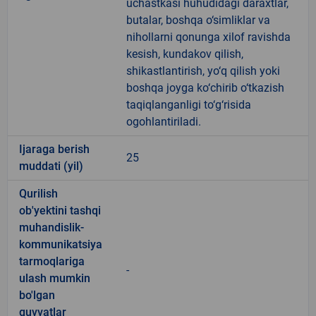
uchastkasi huhudidagi daraxtlar,
butalar, boshqa o‘simliklar va
nihollarni qonunga xilof ravishda
kesish, kundakov qilish,
shikastlantirish, yo‘q qilish yoki
boshqa joyga ko‘chirib o‘tkazish
taqiqlanganligi to‘g‘risida
ogohlantiriladi.
Ijaraga berish
25
muddati (yil)
Qurilish
ob'yektini tashqi
muhandislik-
kommunikatsiya
tarmoqlariga
-
ulash mumkin
bo'lgan
quvvatlar