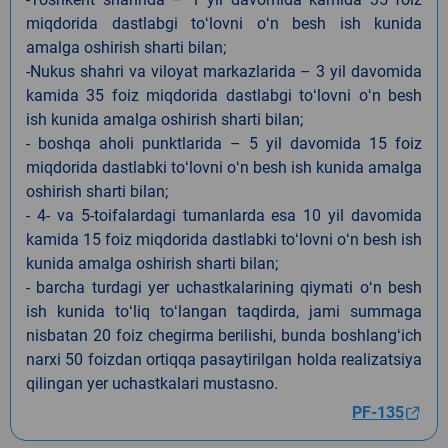
miqdorida dastlabgi toʻlovni oʻn besh ish kunida
amalga oshirish sharti bilan;
-Nukus shahri va viloyat markazlarida – 3 yil davomida
kamida 35 foiz miqdorida dastlabgi toʻlovni oʻn besh
ish kunida amalga oshirish sharti bilan;
- boshqa aholi punktlarida – 5 yil davomida 15 foiz
miqdorida dastlabki toʻlovni oʻn besh ish kunida amalga
oshirish sharti bilan;
- 4- va 5-toifalardagi tumanlarda esa 10 yil davomida
kamida 15 foiz miqdorida dastlabki toʻlovni oʻn besh ish
kunida amalga oshirish sharti bilan;
- barcha turdagi yer uchastkalarining qiymati oʻn besh
ish kunida toʻliq toʻlangan taqdirda, jami summaga
nisbatan 20 foiz chegirma berilishi, bunda boshlangʻich
narxi 50 foizdan ortiqqa pasaytirilgan holda realizatsiya
qilingan yer uchastkalari mustasno.
PF-135