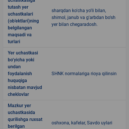
uchastkasiga
tutash yer
sharqdan ko'cha yo'li bilan,
uchastkalari
shimol, janub va g'arbdan bo'sh
(ob’ektlari)ning
yer bilan chegaradosh.
belgilangan
maqsadi va
turlari
Yer uchastkasi
bo‘yicha yoki
undan
foydalanish
SHNK normalariga rioya qilinsin
huquqiga
nisbatan mavjud
cheklovlar
Mazkur yer
uchastkasida
qurilishga ruxsat
oshxona, kafelar, Savdo uylari
berilgan