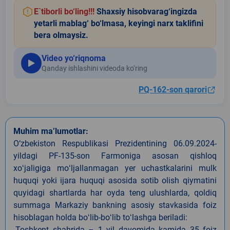
E`tiborli bo‘ling!!!
Shaxsiy hisobvarag‘ingizda
yetarli mablag‘ bo‘lmasa, keyingi narx taklifini
bera olmaysiz.
Video yo‘riqnoma
Qanday ishlashini videoda ko‘ring
PQ-162-son qarori
Muhim ma’lumotlar:
O‘zbekiston Respublikasi Prezidentining 06.09.2024-
yildagi PF-135-son Farmoniga asosan qishloq
xoʻjaligiga moʻljallanmagan yer uchastkalarini mulk
huquqi yoki ijara huquqi asosida sotib olish qiymatini
quyidagi shartlarda har oyda teng ulushlarda, qoldiq
summaga Markaziy bankning asosiy stavkasida foiz
hisoblagan holda boʻlib-boʻlib toʻlashga beriladi:
-Toshkent shahrida – 1 yil davomida kamida 35 foiz