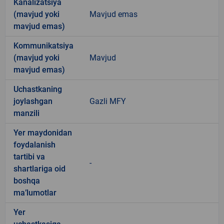
Kanalizatsiya
(mavjud yoki
Mavjud emas
mavjud emas)
Kommunikatsiya
(mavjud yoki
Mavjud
mavjud emas)
Uchastkaning
joylashgan
Gazli MFY
manzili
Yer maydonidan
foydalanish
tartibi va
-
shartlariga oid
boshqa
ma’lumotlar
Yer