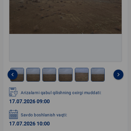
keyboard_arrow_left
keyboard_arrow_right
Item
1
Arizalarni qabul qilishning oxirgi muddati:
of
17.07.2026 09:00
6
Savdo boshlanish vaqti:
17.07.2026 10:00