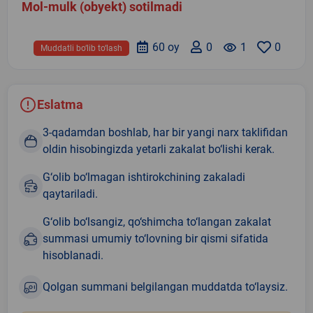
Mol-mulk (obyekt) sotilmadi
60 oy
0
remove_red_eye
1
0
Muddatli bo‘lib to‘lash
Eslatma
3-qadamdan boshlab, har bir yangi narx taklifidan
oldin hisobingizda yetarli zakalat bo‘lishi kerak.
G‘olib bo‘lmagan ishtirokchining zakaladi
qaytariladi.
G‘olib bo‘lsangiz, qo‘shimcha to‘langan zakalat
summasi umumiy to‘lovning bir qismi sifatida
hisoblanadi.
Qolgan summani belgilangan muddatda to‘laysiz.