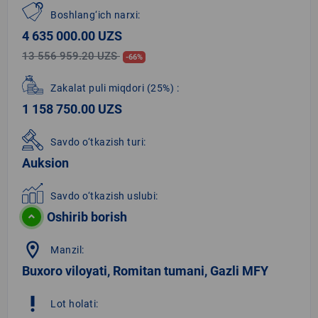
Boshlang‘ich narxi:
4 635 000.00 UZS
13 556 959.20 UZS
-66%
Zakalat puli miqdori
(25%)
:
1 158 750.00 UZS
Savdo o‘tkazish turi:
Auksion
Savdo o‘tkazish uslubi:
Oshirib borish
location_on
Manzil:
Buxoro viloyati, Romitan tumani, Gazli MFY
priority_high
Lot holati: