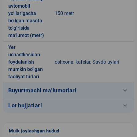
avtomobil
yo‘llarigacha
150 metr
bo‘lgan masofa
to‘g‘risida
ma’lumot (metr)
Yer
uchastkasidan
foydalanish
oshxona, kafelar, Savdo uylari
mumkin bo'lgan
faoliyat turlari
keyboard_arrow_down
Buyurtmachi ma’lumotlari
keyboard_arrow_down
Lot hujjatlari
Mulk joylashgan hudud