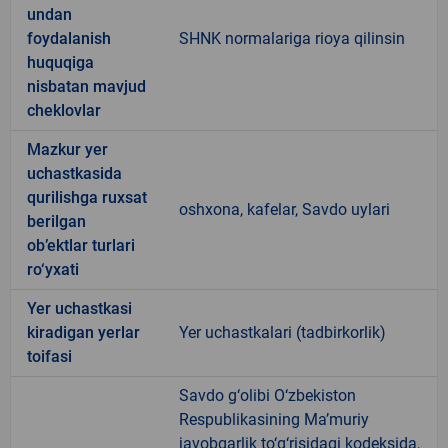
undan
foydalanish
SHNK normalariga rioya qilinsin
huquqiga
nisbatan mavjud
cheklovlar
Mazkur yer
uchastkasida
qurilishga ruxsat
oshxona, kafelar, Savdo uylari
berilgan
ob’ektlar turlari
ro‘yxati
Yer uchastkasi
kiradigan yerlar
Yer uchastkalari (tadbirkorlik)
toifasi
Savdo g‘olibi O‘zbekiston
Respublikasining Ma’muriy
javobgarlik to‘g‘risidagi kodeksida,