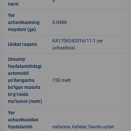
0
narxi
Yer
uchastkasining
0.0488
maydoni (ga)
KA1706242016/11-1 yer
Unikal raqami
uchastkasi
Umumiy
foydalanishdagi
avtomobil
yo‘llarigacha
150 metr
bo‘lgan masofa
to‘g‘risida
ma’lumot (metr)
Yer
uchastkasidan
foydalanish
oshxona, kafelar, Savdo uylari