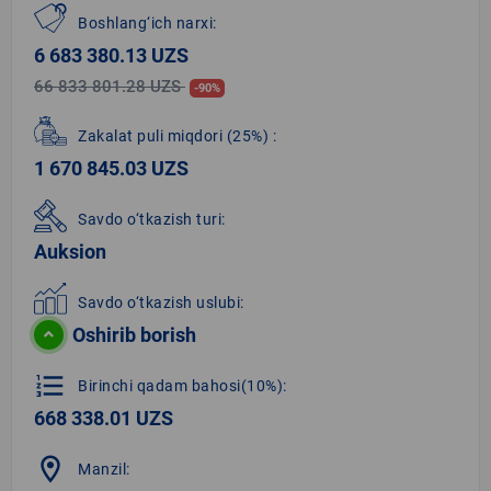
Boshlang‘ich narxi:
6 683 380.13 UZS
66 833 801.28 UZS
-90%
Zakalat puli miqdori
(25%)
:
1 670 845.03 UZS
Savdo o‘tkazish turi:
Auksion
Savdo o‘tkazish uslubi:
Oshirib borish
format_list_numbered
Birinchi qadam bahosi(10%):
668 338.01 UZS
location_on
Manzil: