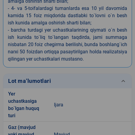
amalga oshirish sharti bilan;
- 4- va 5-toifalardagi tumanlarda esa 10 yil davomida
kamida 15 foiz miqdorida dastlabki to`lovni o`n besh
ish kunida amalga oshirish sharti bilan;
- barcha turdagi yer uchastkalarining qiymati o`n besh
ish kunida to`liq to`langan taqdirda, jami summaga
nisbatan 20 foiz chegirma berilishi, bunda boshlang`ich
narxi 50 foizdan ortiqqa pasaytirilgan holda realizatsiya
qilingan yer uchastkalari mustasno.
keyboard_arrow_down
Lot ma’lumotlari
Yer
uchastkasiga
Ijara
bo`lgan huquq
turi
Gaz (mavjud
yoki mavjud
Mavjud