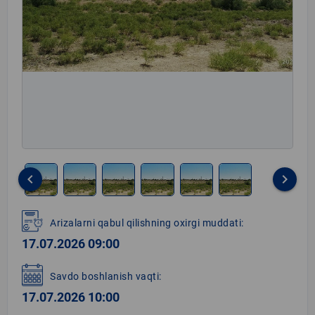
keyboard_arrow_left
keyboard_arrow_right
Item
1
Arizalarni qabul qilishning oxirgi muddati:
of
17.07.2026 09:00
6
Savdo boshlanish vaqti:
17.07.2026 10:00