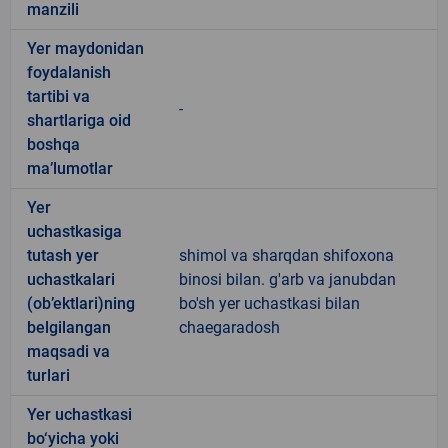
manzili
Yer maydonidan
foydalanish
tartibi va
-
shartlariga oid
boshqa
ma’lumotlar
Yer
uchastkasiga
tutash yer
shimol va sharqdan shifoxona
uchastkalari
binosi bilan. g'arb va janubdan
(ob’ektlari)ning
bo'sh yer uchastkasi bilan
belgilangan
chaegaradosh
maqsadi va
turlari
Yer uchastkasi
bo‘yicha yoki