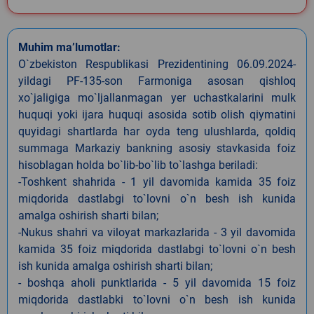
Muhim ma’lumotlar:
O`zbekiston Respublikasi Prezidentining 06.09.2024-
yildagi PF-135-son Farmoniga asosan qishloq
xo`jaligiga mo`ljallanmagan yer uchastkalarini mulk
huquqi yoki ijara huquqi asosida sotib olish qiymatini
quyidagi shartlarda har oyda teng ulushlarda, qoldiq
summaga Markaziy bankning asosiy stavkasida foiz
hisoblagan holda bo`lib-bo`lib to`lashga beriladi:
-Toshkent shahrida - 1 yil davomida kamida 35 foiz
miqdorida dastlabgi to`lovni o`n besh ish kunida
amalga oshirish sharti bilan;
-Nukus shahri va viloyat markazlarida - 3 yil davomida
kamida 35 foiz miqdorida dastlabgi to`lovni o`n besh
ish kunida amalga oshirish sharti bilan;
- boshqa aholi punktlarida - 5 yil davomida 15 foiz
miqdorida dastlabki to`lovni o`n besh ish kunida