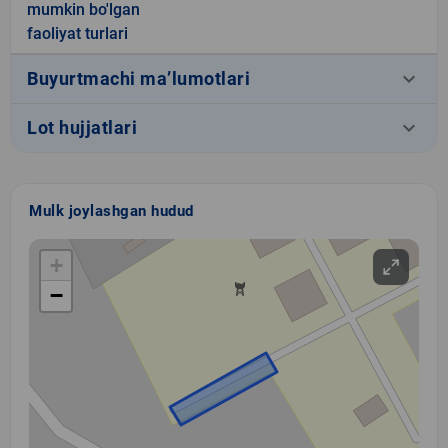
mumkin bo'lgan
faoliyat turlari
keyboard_arrow_down
Buyurtmachi ma’lumotlari
keyboard_arrow_down
Lot hujjatlari
Mulk joylashgan hudud
+
−