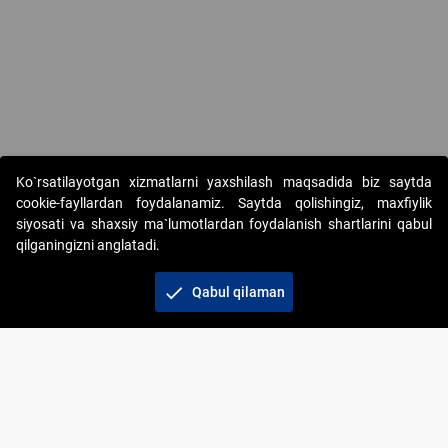
Copyright © 2017-2026. "Elektron onlayn-auksionlarni tashkil etish"
Ko`rsatilayotgan xizmatlarni yaxshilash maqsadida biz saytda
AJ. Barcha huquqlar himoyalangan
cookie-fayllardan foydalanamiz. Saytda qolishingiz, maxfiylik
siyosati va shaxsiy ma`lumotlardan foydalanish shartlarini qabul
qilganingizni anglatadi.
check
Qabul qilaman
+998 71 202-21-11
Veb-saytdagi axborot materiallaridan boshqa
shaxslar foydalanganda jamiyatning korporativ veb-
saytiga majburiy havolalar ko‘rsatilishi kerak