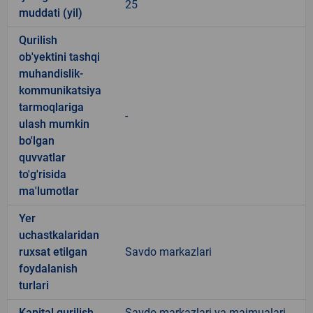
25
muddati (yil)
Qurilish
ob'yektini tashqi
muhandislik-
kommunikatsiya
tarmoqlariga
-
ulash mumkin
bo'lgan
quvvatlar
to'g'risida
ma'lumotlar
Yer
uchastkalaridan
ruxsat etilgan
Savdo markazlari
foydalanish
turlari
Kapital qurilish
Savdo markazlari va majmualari