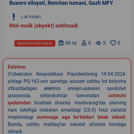
Buxoro viloyati, Romitan tumani, Gazli MFY
priority_high
Lot holati:
Mol-mulk (obyekt) sotilmadi
60 oy
0
remove_red_eye
5
0
Muddatli bo‘lib to‘lash
Eslatma:
O‘zbekiston Respublikasi Prezidentining 19.04.2024-
yildagi PQ-162-son qaroriga asosan ushbu lot bo‘yicha
o‘tkaziladigan elektron onlayn-auksion savdolari
jarayonida, ishtirokchilar tomonidan
uchinchi
qadamdan
boshlab shaxsiy hisobvarag‘ida ularning
narx taklifiga nisbatan amaldagi (25.0) foizi zakalat
miqdoridagi
summaga ega bo‘lishlari talab etiladi
.
Bunda, ushbu mablag‘lar zakalat sifatida hisobga
olinadi.