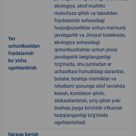
ekologiya, atrof-muhitni
muhofaza qilish va tabiatdan
foydalanish sohasidagi
huquqbuzarliklar uchun ma’muriy
javobgarlik va Jinoyat kodeksida,
Yer
ekologiya sohasidagi
uchastkasidan
qonunbuzilishlar uchun jinoiy
foydalanish
javobgarlik belgilanganligi
bo`yicha
to‘g‘risida, shu jumladan er
ogohlantirish
uchastkasi huhudidagi daraxtlar,
butalar, boshqa o‘simliklar va
nihollarni qonunga xilof ravishda
kesish, kundakov qilish,
shikastlantirish, yo‘q qilish yoki
boshqa joyga ko‘chirib o‘tkazish
taqiqlanganligi to‘g‘risida
ogohlantiriladi.
Ijaraga berish