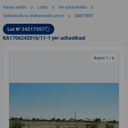
chevron_right
chevron_right
chevron_right
Asosiy sahifa
Lotlar
Yer uchastkalari
chevron_right
Tadbirkorlik va shaharsozlik uchun
24217357
Lot № 24217357
content_copy
KA1706242016/11-1 yer uchastkasi
Rasm 1 / 6