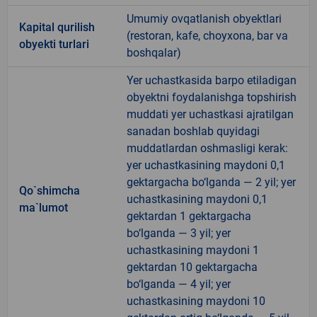
Umumiy ovqatlanish obyektlari
Kapital qurilish
(restoran, kafe, choyxona, bar va
obyekti turlari
boshqalar)
Yer uchastkasida barpo etiladigan
obyektni foydalanishga topshirish
muddati yer uchastkasi ajratilgan
sanadan boshlab quyidagi
muddatlardan oshmasligi kerak:
yer uchastkasining maydoni 0,1
gektargacha bo‘lganda — 2 yil; yer
Qo`shimcha
uchastkasining maydoni 0,1
ma`lumot
gektardan 1 gektargacha
bo‘lganda — 3 yil; yer
uchastkasining maydoni 1
gektardan 10 gektargacha
bo‘lganda — 4 yil; yer
uchastkasining maydoni 10