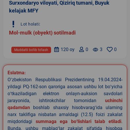
Surxondaryo viloyati, Qiziriq tumani, Buyuk
kelajak MFY
priority_high
Lot holati:
Mol-mulk (obyekt) sotilmadi
120 oy
0
remove_red_eye
3
0
Muddatli bo‘lib to‘lash
Eslatma:
Oʻzbekiston Respublikasi Prezidentining 19.04.2024-
yildagi PQ-162-son qaroriga asosan ushbu lot boʻyicha
oʻtkaziladigan elektron onlayn-auksion savdolari
jarayonida, ishtirokchilar tomonidan
uchinchi
qadamdan
boshlab shaxsiy hisobvaragʻida ularning
narx taklifiga nisbatan amaldagi (12.5) foizi zakalat
miqdoridagi
summaga ega boʻlishlari talab etiladi
.
Bunda, ushbu mablagʻlar zakalat sifatida hisobga