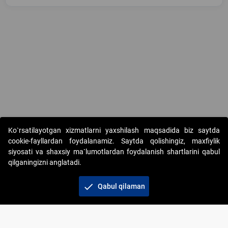
Copyright © 2017-2026. "Elektron onlayn-auksionlarni tashkil etish"
Ko`rsatilayotgan xizmatlarni yaxshilash maqsadida biz saytda
AJ. Barcha huquqlar himoyalangan
cookie-fayllardan foydalanamiz. Saytda qolishingiz, maxfiylik
siyosati va shaxsiy ma`lumotlardan foydalanish shartlarini qabul
qilganingizni anglatadi.
check
Qabul qilaman
+998 71 202-21-11
Veb-saytdagi axborot materiallaridan boshqa