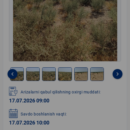
keyboard_arrow_left
keyboard_arrow_right
Item
1
Arizalarni qabul qilishning oxirgi muddati:
of
17.07.2026 09:00
6
Savdo boshlanish vaqti:
17.07.2026 10:00