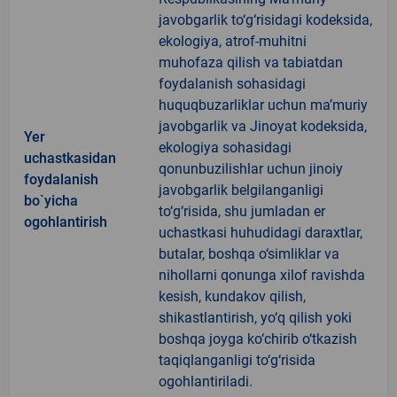
javobgarlik to‘g‘risidagi kodeksida,
ekologiya, atrof-muhitni
muhofaza qilish va tabiatdan
foydalanish sohasidagi
huquqbuzarliklar uchun ma’muriy
javobgarlik va Jinoyat kodeksida,
Yer
ekologiya sohasidagi
uchastkasidan
qonunbuzilishlar uchun jinoiy
foydalanish
javobgarlik belgilanganligi
bo`yicha
to‘g‘risida, shu jumladan er
ogohlantirish
uchastkasi huhudidagi daraxtlar,
butalar, boshqa o‘simliklar va
nihollarni qonunga xilof ravishda
kesish, kundakov qilish,
shikastlantirish, yo‘q qilish yoki
boshqa joyga ko‘chirib o‘tkazish
taqiqlanganligi to‘g‘risida
ogohlantiriladi.