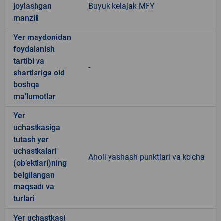
joylashgan
Buyuk kelajak MFY
manzili
Yer maydonidan
foydalanish
tartibi va
-
shartlariga oid
boshqa
ma’lumotlar
Yer
uchastkasiga
tutash yer
uchastkalari
Aholi yashash punktlari va ko'cha
(ob’ektlari)ning
belgilangan
maqsadi va
turlari
Yer uchastkasi