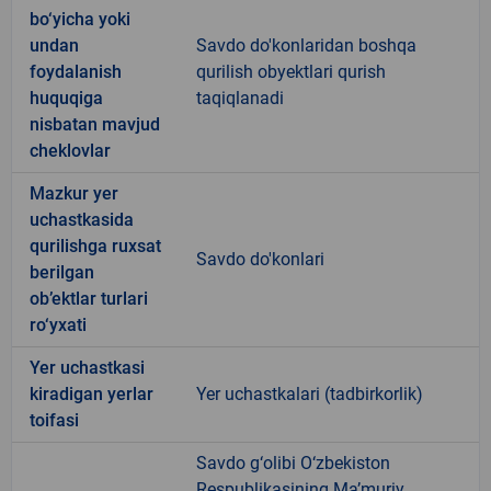
bo‘yicha yoki
undan
Savdo do'konlaridan boshqa
foydalanish
qurilish obyektlari qurish
huquqiga
taqiqlanadi
nisbatan mavjud
cheklovlar
Mazkur yer
uchastkasida
qurilishga ruxsat
Savdo do'konlari
berilgan
ob’ektlar turlari
ro‘yxati
Yer uchastkasi
kiradigan yerlar
Yer uchastkalari (tadbirkorlik)
toifasi
Savdo g‘olibi O‘zbekiston
Respublikasining Ma’muriy