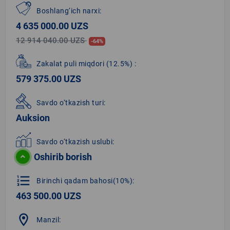
Boshlang‘ich narxi:
4 635 000.00 UZS
12 914 040.00 UZS
-64%
Zakalat puli miqdori
(12.5%)
:
579 375.00 UZS
Savdo o‘tkazish turi:
Auksion
Savdo o‘tkazish uslubi:
Oshirib borish
format_list_numbered
Birinchi qadam bahosi(10%):
463 500.00 UZS
location_on
Manzil: