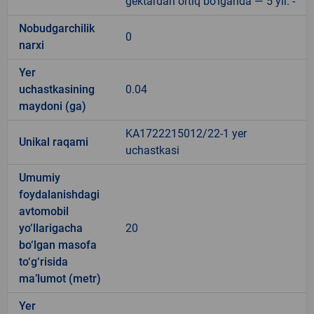
gektardan ortiq bo‘lganda — 5 yil. -
Nobudgarchilik
0
narxi
Yer
uchastkasining
0.04
maydoni (ga)
KA1722215012/22-1 yer
Unikal raqami
uchastkasi
Umumiy
foydalanishdagi
avtomobil
yo‘llarigacha
20
bo‘lgan masofa
to‘g‘risida
ma’lumot (metr)
Yer