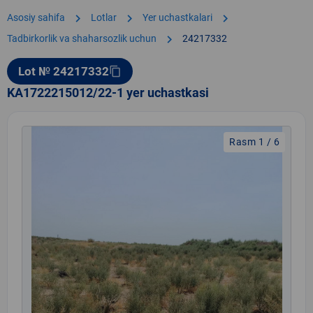
chevron_right
chevron_right
chevron_right
Asosiy sahifa
Lotlar
Yer uchastkalari
chevron_right
Tadbirkorlik va shaharsozlik uchun
24217332
Lot № 24217332
content_copy
KA1722215012/22-1 yer uchastkasi
Rasm 1 / 6