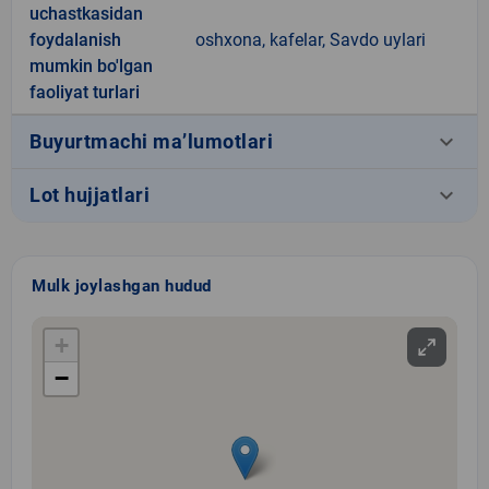
uchastkasidan
foydalanish
oshxona, kafelar, Savdo uylari
mumkin bo'lgan
faoliyat turlari
keyboard_arrow_down
Buyurtmachi ma’lumotlari
keyboard_arrow_down
Lot hujjatlari
Mulk joylashgan hudud
+
−