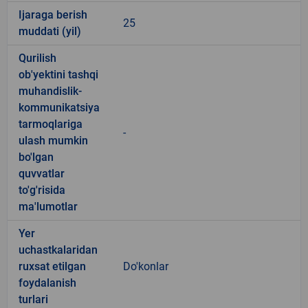
Ijaraga berish
25
muddati (yil)
Qurilish
ob'yektini tashqi
muhandislik-
kommunikatsiya
tarmoqlariga
-
ulash mumkin
bo'lgan
quvvatlar
to'g'risida
ma'lumotlar
Yer
uchastkalaridan
ruxsat etilgan
Do'konlar
foydalanish
turlari