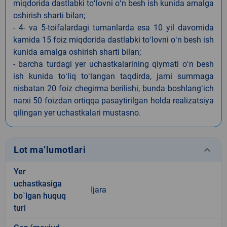
miqdorida dastlabki toʻlovni oʻn besh ish kunida amalga
oshirish sharti bilan;
- 4- va 5-toifalardagi tumanlarda esa 10 yil davomida
kamida 15 foiz miqdorida dastlabki toʻlovni oʻn besh ish
kunida amalga oshirish sharti bilan;
- barcha turdagi yer uchastkalarining qiymati oʻn besh
ish kunida toʻliq toʻlangan taqdirda, jami summaga
nisbatan 20 foiz chegirma berilishi, bunda boshlangʻich
narxi 50 foizdan ortiqqa pasaytirilgan holda realizatsiya
qilingan yer uchastkalari mustasno.
keyboard_arrow_down
Lot ma’lumotlari
Yer
uchastkasiga
Ijara
bo`lgan huquq
turi