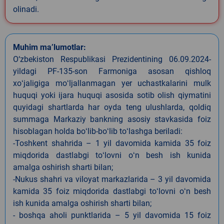
olinadi.
Muhim ma’lumotlar:
O‘zbekiston Respublikasi Prezidentining 06.09.2024-
yildagi PF-135-son Farmoniga asosan qishloq
xoʻjaligiga moʻljallanmagan yer uchastkalarini mulk
huquqi yoki ijara huquqi asosida sotib olish qiymatini
quyidagi shartlarda har oyda teng ulushlarda, qoldiq
summaga Markaziy bankning asosiy stavkasida foiz
hisoblagan holda boʻlib-boʻlib toʻlashga beriladi:
-Toshkent shahrida – 1 yil davomida kamida 35 foiz
miqdorida dastlabgi toʻlovni oʻn besh ish kunida
amalga oshirish sharti bilan;
-Nukus shahri va viloyat markazlarida – 3 yil davomida
kamida 35 foiz miqdorida dastlabgi toʻlovni oʻn besh
ish kunida amalga oshirish sharti bilan;
- boshqa aholi punktlarida – 5 yil davomida 15 foiz