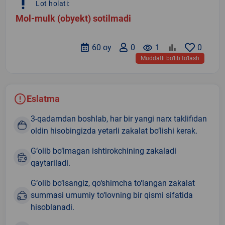
priority_high
Lot holati:
Mol-mulk (obyekt) sotilmadi
60 oy
0
remove_red_eye
1
0
Muddatli bo‘lib to‘lash
Eslatma
3-qadamdan boshlab, har bir yangi narx taklifidan
oldin hisobingizda yetarli zakalat bo‘lishi kerak.
G‘olib bo‘lmagan ishtirokchining zakaladi
qaytariladi.
G‘olib bo‘lsangiz, qo‘shimcha to‘langan zakalat
summasi umumiy to‘lovning bir qismi sifatida
hisoblanadi.