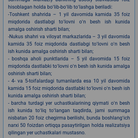
hisoblagan holda boʻlib-boʻlib toʻlashga beriladi:
-Toshkent shahrida – 1 yil davomida kamida 35 foiz
miqdorida dastlabgi toʻlovni oʻn besh ish kunida
amalga oshirish sharti bilan;
-Nukus shahri va viloyat markazlarida – 3 yil davomida
kamida 35 foiz miqdorida dastlabgi toʻlovni oʻn besh
ish kunida amalga oshirish sharti bilan;
- boshqa aholi punktlarida – 5 yil davomida 15 foiz
miqdorida dastlabki toʻlovni oʻn besh ish kunida amalga
oshirish sharti bilan;
- 4- va 5-toifalardagi tumanlarda esa 10 yil davomida
kamida 15 foiz miqdorida dastlabki toʻlovni oʻn besh ish
kunida amalga oshirish sharti bilan;
- barcha turdagi yer uchastkalarining qiymati oʻn besh
ish kunida toʻliq toʻlangan taqdirda, jami summaga
nisbatan 20 foiz chegirma berilishi, bunda boshlangʻich
narxi 50 foizdan ortiqqa pasaytirilgan holda realizatsiya
qilingan yer uchastkalari mustasno.