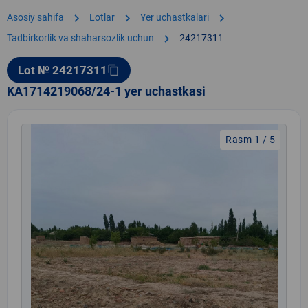
chevron_right
chevron_right
chevron_right
Asosiy sahifa
Lotlar
Yer uchastkalari
chevron_right
Tadbirkorlik va shaharsozlik uchun
24217311
Lot № 24217311
content_copy
KA1714219068/24-1 yer uchastkasi
Rasm 1 / 5