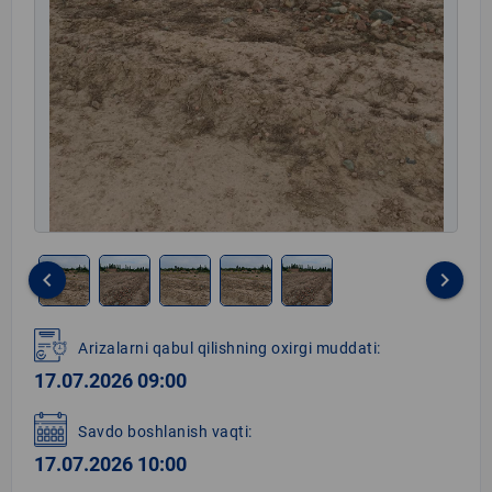
keyboard_arrow_left
keyboard_arrow_right
Item
1
Arizalarni qabul qilishning oxirgi muddati:
of
17.07.2026 09:00
5
Savdo boshlanish vaqti:
17.07.2026 10:00