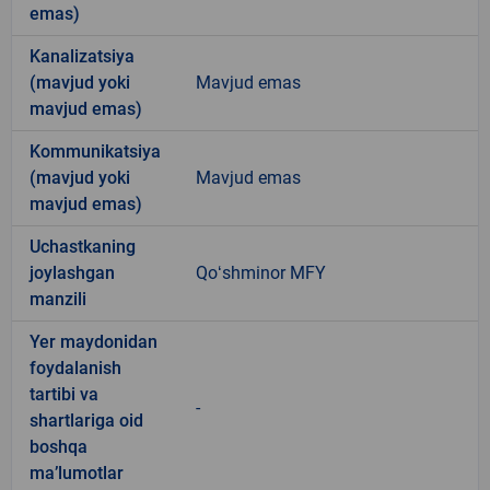
emas)
Kanalizatsiya
(mavjud yoki
Mavjud emas
mavjud emas)
Kommunikatsiya
(mavjud yoki
Mavjud emas
mavjud emas)
Uchastkaning
joylashgan
Qoʻshminor MFY
manzili
Yer maydonidan
foydalanish
tartibi va
-
shartlariga oid
boshqa
ma’lumotlar