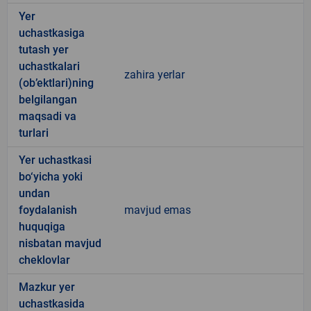
Yer
uchastkasiga
tutash yer
uchastkalari
zahira yerlar
(ob’ektlari)ning
belgilangan
maqsadi va
turlari
Yer uchastkasi
bo‘yicha yoki
undan
foydalanish
mavjud emas
huquqiga
nisbatan mavjud
cheklovlar
Mazkur yer
uchastkasida