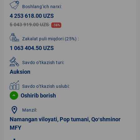
Boshlang‘ich narxi:
4 253 618.00 UZS
5 043 919.00 UZS
-16%
Zakalat puli miqdori
(25%)
:
1 063 404.50 UZS
Savdo o‘tkazish turi:
Auksion
Savdo o‘tkazish uslubi:
Oshirib borish
location_on
Manzil:
Namangan viloyati, Pop tumani, Qoʻshminor
MFY