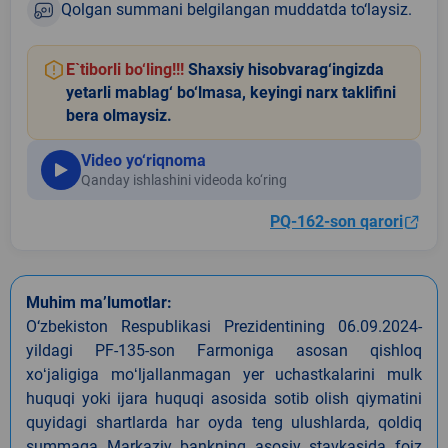
Qolgan summani belgilangan muddatda to‘laysiz.
E`tiborli bo‘ling!!!
Shaxsiy hisobvarag‘ingizda
yetarli mablag‘ bo‘lmasa, keyingi narx taklifini
bera olmaysiz.
Video yo‘riqnoma
Qanday ishlashini videoda ko‘ring
PQ-162-son qarori
Muhim ma’lumotlar:
O‘zbekiston Respublikasi Prezidentining 06.09.2024-
yildagi PF-135-son Farmoniga asosan qishloq
xoʻjaligiga moʻljallanmagan yer uchastkalarini mulk
huquqi yoki ijara huquqi asosida sotib olish qiymatini
quyidagi shartlarda har oyda teng ulushlarda, qoldiq
summaga Markaziy bankning asosiy stavkasida foiz