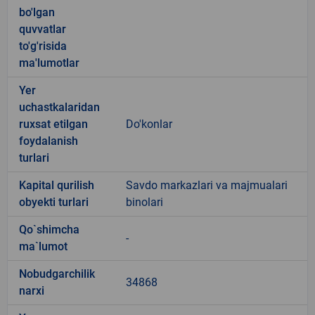
bo'lgan
quvvatlar
to'g'risida
ma'lumotlar
Yer
uchastkalaridan
ruxsat etilgan
Do'konlar
foydalanish
turlari
Kapital qurilish
Savdo markazlari va majmualari
obyekti turlari
binolari
Qo`shimcha
-
ma`lumot
Nobudgarchilik
34868
narxi