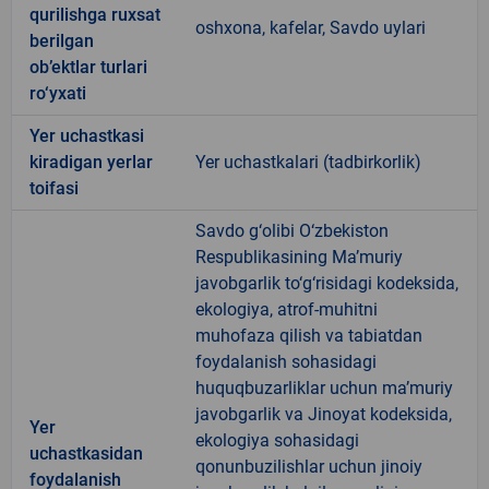
qurilishga ruxsat
oshxona, kafelar, Savdo uylari
berilgan
ob’ektlar turlari
ro‘yxati
Yer uchastkasi
kiradigan yerlar
Yer uchastkalari (tadbirkorlik)
toifasi
Savdo g‘olibi O‘zbekiston
Respublikasining Ma’muriy
javobgarlik to‘g‘risidagi kodeksida,
ekologiya, atrof-muhitni
muhofaza qilish va tabiatdan
foydalanish sohasidagi
huquqbuzarliklar uchun ma’muriy
javobgarlik va Jinoyat kodeksida,
Yer
ekologiya sohasidagi
uchastkasidan
qonunbuzilishlar uchun jinoiy
foydalanish