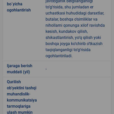
javobgarlik belgilanganligi
bo`yicha
to‘g‘risida, shu jumladan er
ogohlantirish
uchastkasi huhudidagi daraxtlar,
butalar, boshqa o‘simliklar va
nihollarni qonunga xilof ravishda
kesish, kundakov qilish,
shikastlantirish, yo‘q qilish yoki
boshqa joyga ko‘chirib o‘tkazish
taqiqlanganligi to‘g‘risida
ogohlantiriladi.
Ijaraga berish
-
muddati (yil)
Qurilish
ob'yektini tashqi
muhandislik-
kommunikatsiya
tarmoqlariga
ulash mumkin