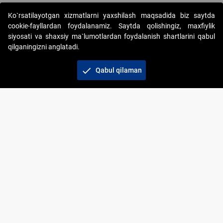
Ko`rsatilayotgan xizmatlarni yaxshilash maqsadida biz saytda
cookie-fayllardan foydalanamiz. Saytda qolishingiz, maxfiylik
siyosati va shaxsiy ma`lumotlardan foydalanish shartlarini qabul
qilganingizni anglatadi.
Copyright © 2017-2026. "Elektron onlayn-auksionlarni
tashkil etish" AJ. Barcha huquqlar himoyalangan
check
Qabul qilaman
To‘lov usullari
Bog‘lanish