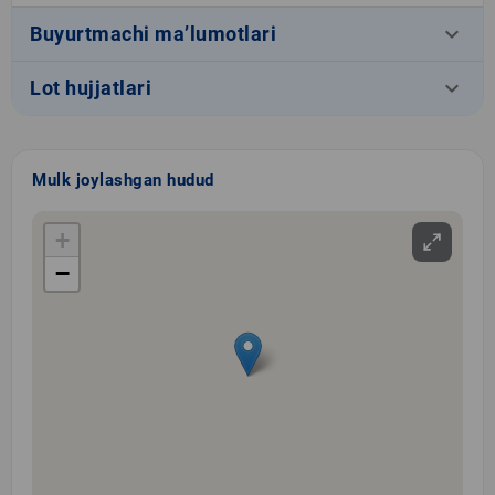
keyboard_arrow_down
Buyurtmachi ma’lumotlari
keyboard_arrow_down
Lot hujjatlari
Mulk joylashgan hudud
+
−