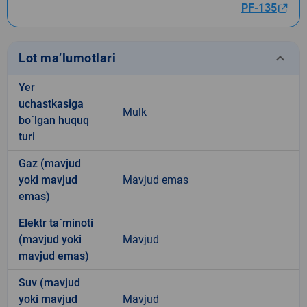
PF-135
keyboard_arrow_down
Lot ma’lumotlari
Yer
uchastkasiga
Mulk
bo`lgan huquq
turi
Gaz (mavjud
yoki mavjud
Mavjud emas
emas)
Elektr ta`minoti
(mavjud yoki
Mavjud
mavjud emas)
Suv (mavjud
yoki mavjud
Mavjud