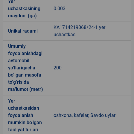
Yer
uchastkasining
0.003
maydoni (ga)
KA1714219068/24-1 yer
Unikal raqami
uchastkasi
Umumiy
foydalanishdagi
avtomobil
yo‘llarigacha
200
bo‘lgan masofa
to‘g‘risida
ma’lumot (metr)
Yer
uchastkasidan
foydalanish
oshxona, kafelar, Savdo uylari
mumkin bo'lgan
faoliyat turlari